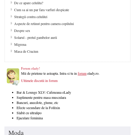
De ce apare celulita?
Cum sa ai un par fara varfuri despicate
Strategii contra celulitei
Aspecte de retinut pentru camera copilului
Despre sex
Solarul - pretul gambelor aurii
Migrena
Masa de Craciun
Forum elady!
Mii de prietene te asteapta. Intra si tu in
forum
elady.ro.
Ultimele discutii in forum
Bar & Lounge XLV: Cafeneaua eLady
Suplimente pentru masa musculara
Bancuri, anecdote, glume, etc
Efecte secundare de la Follixin
Slabit cu ultralipo
Ejaculare feminina
Moda