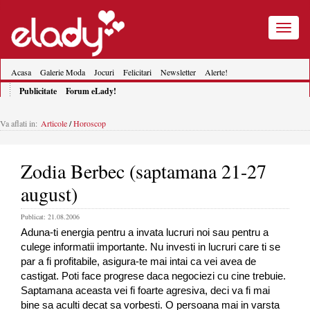
Toggle
navigatio
Acasa
Galerie Moda
Jocuri
Felicitari
Newsletter
Alerte!
Publicitate
Forum eLady!
Va aflati in:
Articole
/
Horoscop
Zodia Berbec (saptamana 21-27
august)
Publicat: 21.08.2006
Aduna-ti energia pentru a invata lucruri noi sau pentru a
culege informatii importante. Nu investi in lucruri care ti se
par a fi profitabile, asigura-te mai intai ca vei avea de
castigat. Poti face progrese daca negociezi cu cine trebuie.
Saptamana aceasta vei fi foarte agresiva, deci va fi mai
bine sa aculti decat sa vorbesti. O persoana mai in varsta