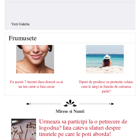
Vezi Galeria
Frumusete
Fa aceste 7 lucruri daca doresti sa ai
Tipuri de produse cu protectie solara:
un ten curat si fara cusur
cum le alegi in functie de culoarea
pielii?
Mirese si Nunti
Urmeaza sa participi la o petrecere de
logodna? Iata cateva sfaturi despre
tinutele pe care le poti aborda!