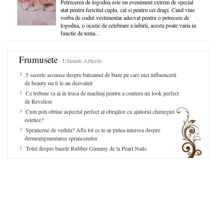
Petrecerea de logodna este un eveniment extrem de special
atat pentru fericitul cuplu, cat si pentru cei dragi. Cand vine
vorba de codul vestimentar adecvat pentru o petrecere de
logodna, o ocazie de celebrare a iubirii, acesta poate varia in
functie de tema...
Frumusete
- Ultimele Articole
5 secrete ascunse despre balsamul de buze pe care nici influencerii
de beauty nu ti le-au dezvaluit
Ce trebuie sa ai in trusa de machiaj pentru a contura un look perfect
de Revelion
Cum poti obtine aspectul perfect al obrajilor cu ajutorul chirurgiei
estetice?
Sprancene de vedeta? Afla tot ce te-ar putea interesa despre
dermopigmentarea sprancenelor
Totul despre bazele Rubber Gummy de la Pearl Nails