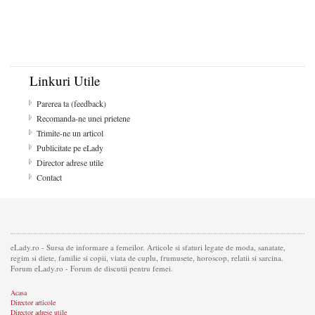
Linkuri Utile
Parerea ta (feedback)
Recomanda-ne unei prietene
Trimite-ne un articol
Publicitate pe eLady
Director adrese utile
Contact
eLady.ro - Sursa de informare a femeilor. Articole si sfaturi legate de moda, sanatate,
regim si diete, familie si copii, viata de cuplu, frumusete, horoscop, relatii si sarcina.
Forum eLady.ro - Forum de discutii pentru femei.
Acasa
Director articole
Director adrese utile