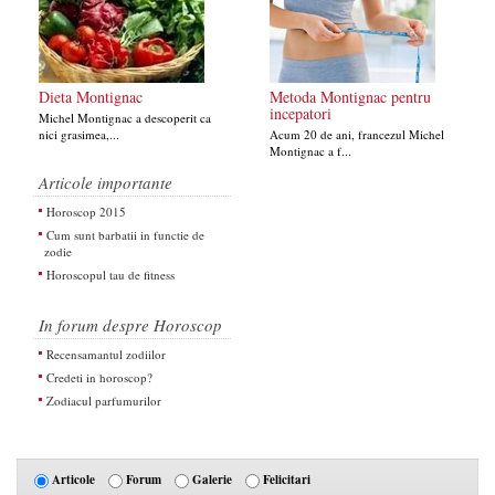
Dieta Montignac
Metoda Montignac pentru
incepatori
Michel Montignac a descoperit ca
nici grasimea,...
Acum 20 de ani, francezul Michel
Montignac a f...
Articole importante
Horoscop 2015
Cum sunt barbatii in functie de
zodie
Horoscopul tau de fitness
In forum despre Horoscop
Recensamantul zodiilor
Credeti in horoscop?
Zodiacul parfumurilor
Articole
Forum
Galerie
Felicitari