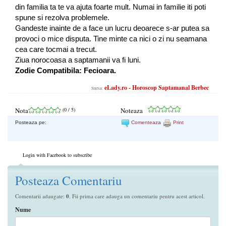
din familia ta te va ajuta foarte mult. Numai in familie iti poti
spune si rezolva problemele.
Gandeste inainte de a face un lucru deoarece s-ar putea sa
provoci o mice disputa. Tine minte ca nici o zi nu seamana
cea care tocmai a trecut.
Ziua norocoasa a saptamanii va fi luni.
Zodie Compatibila: Fecioara.
eLady.ro - Horoscop Saptamanal Berbec
Sursa:
Nota
(
0
/ 5)
Noteaza
Posteaza pe:
Comenteaza
Print
Login with Facebook to subscribe
Posteaza Comentariu
Comentarii adaugate:
0
. Fii prima care adauga un comentariu pentru acest articol.
Nume