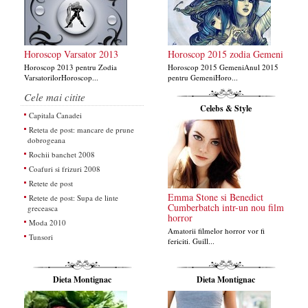
Horoscop Varsator 2013
Horoscop 2015 zodia Gemeni
Horoscop 2013 pentru Zodia
Horoscop 2015 GemeniAnul 2015
VarsatorilorHoroscop...
pentru GemeniHoro...
Cele mai citite
Celebs & Style
Capitala Canadei
Reteta de post: mancare de prune
dobrogeana
Rochii banchet 2008
Coafuri si frizuri 2008
Retete de post
Emma Stone si Benedict
Retete de post: Supa de linte
Cumberbatch intr-un nou film
greceasca
horror
Moda 2010
Amatorii filmelor horror vor fi
Tunsori
fericiti. Guill...
Dieta Montignac
Dieta Montignac