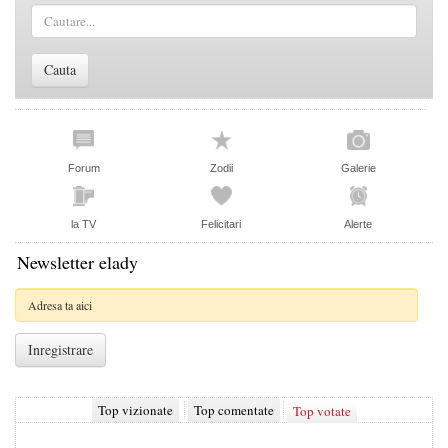
Forum
Zodii
Galerie
la TV
Felicitari
Alerte
Newsletter elady
Top vizionate
Top comentate
Top votate