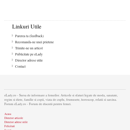
Linkuri Utile
Parerea ta (feedback)
Recomanda-ne unei prietene
Trimite-ne un articol
Publicitate pe eLady
Director adrese utile
Contact
eLady.ro - Sursa de informare a femeilor. Articole si sfaturi legate de moda, sanatate,
regim si diete, familie si copii, viata de cuplu, frumusete, horoscop, relatii si sarcina.
Forum eLady.ro - Forum de discutii pentru femei.
Acasa
Director articole
Director adrese utile
Felicitari