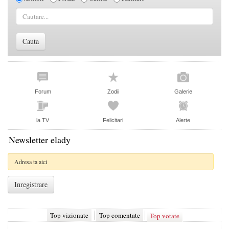
Forum
Zodii
Galerie
la TV
Felicitari
Alerte
Newsletter elady
Top vizionate
Top comentate
Top votate