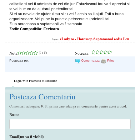
calitatile si vei fi admirata de cei din jur. Entuziasmul tau va fi apreciat si
te vei bucura de ajutorul prietenilor tai.
Si ei au nevoie de ajutorul tau si tu vei fi acolo sa ii ajuti. Esti o buna
organizatoare. Vei pune la punct o petrecere cu prietenii tai.
Ziua norocoasa a saptamanii va fi sambata.
Zodie Compatibila: Fecioara.
eLady.ro - Horoscop Saptamanal zodia Leu
Sursa:
Nota
(
0
/ 5)
Noteaza
Posteaza pe:
Comenteaza
Print
Login with Facebook to subscribe
Posteaza Comentariu
Comentarii adaugate:
0
. Fii prima care adauga un comentariu pentru acest articol.
Nume
Email(nu va fi vizibil)