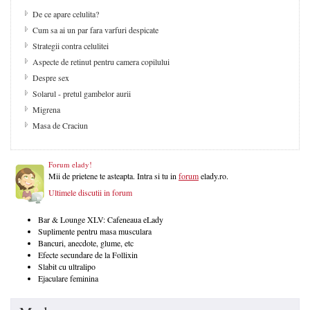
De ce apare celulita?
Cum sa ai un par fara varfuri despicate
Strategii contra celulitei
Aspecte de retinut pentru camera copilului
Despre sex
Solarul - pretul gambelor aurii
Migrena
Masa de Craciun
Forum elady!
Mii de prietene te asteapta. Intra si tu in
forum
elady.ro.
Ultimele discutii in forum
Bar & Lounge XLV: Cafeneaua eLady
Suplimente pentru masa musculara
Bancuri, anecdote, glume, etc
Efecte secundare de la Follixin
Slabit cu ultralipo
Ejaculare feminina