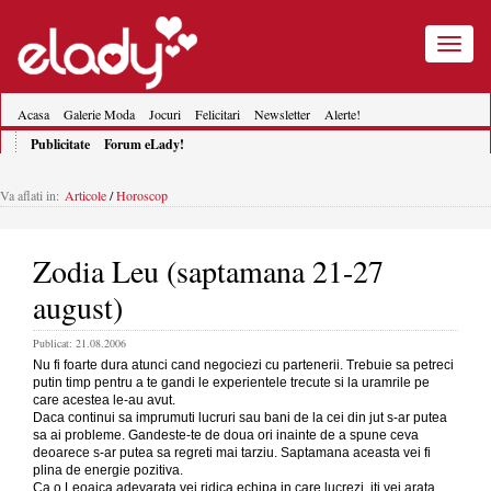
Toggle
navigatio
Acasa
Galerie Moda
Jocuri
Felicitari
Newsletter
Alerte!
Publicitate
Forum eLady!
Va aflati in:
Articole
/
Horoscop
Zodia Leu (saptamana 21-27
august)
Publicat: 21.08.2006
Nu fi foarte dura atunci cand negociezi cu partenerii. Trebuie sa petreci
putin timp pentru a te gandi le experientele trecute si la uramrile pe
care acestea le-au avut.
Daca continui sa imprumuti lucruri sau bani de la cei din jut s-ar putea
sa ai probleme. Gandeste-te de doua ori inainte de a spune ceva
deoarece s-ar putea sa regreti mai tarziu. Saptamana aceasta vei fi
plina de energie pozitiva.
Ca o Leoaica adevarata vei ridica echipa in care lucrezi, iti vei arata