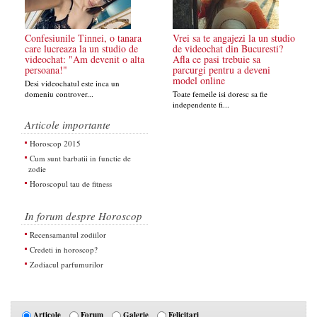
Confesiunile Tinnei, o tanara
Vrei sa te angajezi la un studio
care lucreaza la un studio de
de videochat din Bucuresti?
videochat: "Am devenit o alta
Afla ce pasi trebuie sa
persoana!"
parcurgi pentru a deveni
model online
Desi videochatul este inca un
domeniu controver...
Toate femeile isi doresc sa fie
independente fi...
Articole importante
Horoscop 2015
Cum sunt barbatii in functie de
zodie
Horoscopul tau de fitness
In forum despre Horoscop
Recensamantul zodiilor
Credeti in horoscop?
Zodiacul parfumurilor
Articole
Forum
Galerie
Felicitari