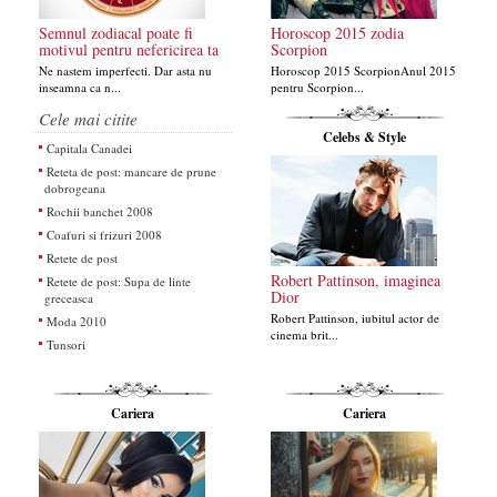
Semnul zodiacal poate fi
Horoscop 2015 zodia
motivul pentru nefericirea ta
Scorpion
Ne nastem imperfecti. Dar asta nu
Horoscop 2015 ScorpionAnul 2015
inseamna ca n...
pentru Scorpion...
Cele mai citite
Celebs & Style
Capitala Canadei
Reteta de post: mancare de prune
dobrogeana
Rochii banchet 2008
Coafuri si frizuri 2008
Retete de post
Robert Pattinson, imaginea
Retete de post: Supa de linte
Dior
greceasca
Robert Pattinson, iubitul actor de
Moda 2010
cinema brit...
Tunsori
Cariera
Cariera