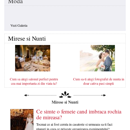
Moda
Vezi Galeria
Mirese si Nunti
Cum sa alegi salonul perfect pentru
Cum sa-ti alegi fotograful de nunta in
cea mai importanta zi din viata ta?
doar cativa pasi simpli
Mirese si Nunti
Ce simte o femeie cand imbraca rochia
de mireasa?
Tocmai ce ai fost ceruta in casatorie si urmeaza sa-ti faci
planuri in ceea ce priveste organizarea evenimentului?