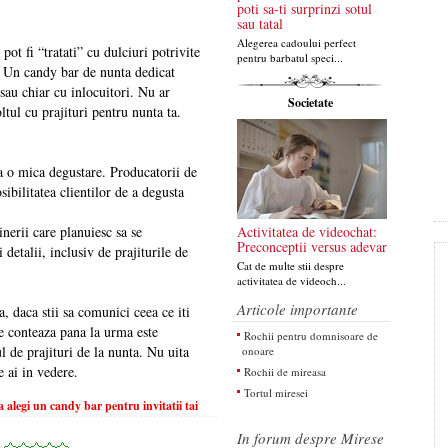
poti sa-ti surprinzi sotul
sau tatal
Alegerea cadoului perfect
 pot fi “tratati” cu dulciuri potrivite
pentru barbatul speci...
r. Un candy bar de nunta dedicat
 sau chiar cu inlocuitori. Nu ar
Societate
ltul cu prajituri pentru nunta ta.
a o mica degustare. Producatorii de
sibilitatea clientilor de a degusta
Activitatea de videochat:
inerii care planuiesc sa se
Preconceptii versus adevar
detalii, inclusiv de prajiturile de
Cat de multe stii despre
activitatea de videoch...
Articole importante
, daca stii sa comunici ceea ce iti
ce conteaza pana la urma este
Rochii pentru domnisoare de
ul de prajituri de la nunta. Nu uita
onoare
e ai in vedere.
Rochii de mireasa
Tortul miresei
alegi un candy bar pentru invitatii tai
In forum despre Mirese