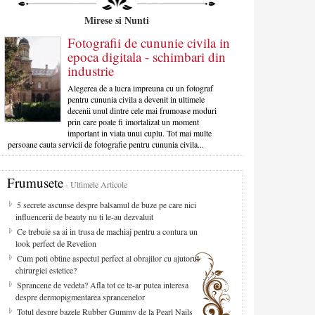
Mirese si Nunti
Fotografii de cununie civila in
epoca digitala - schimbari din
industrie
Alegerea de a lucra impreuna cu un fotograf
pentru cununia civila a devenit in ultimele
decenii unul dintre cele mai frumoase moduri
prin care poate fi imortalizat un moment
important in viata unui cuplu. Tot mai multe
persoane cauta servicii de fotografie pentru cununia civila...
Frumusete
- Ultimele Articole
5 secrete ascunse despre balsamul de buze pe care nici
influencerii de beauty nu ti le-au dezvaluit
Ce trebuie sa ai in trusa de machiaj pentru a contura un
look perfect de Revelion
Cum poti obtine aspectul perfect al obrajilor cu ajutorul
chirurgiei estetice?
Sprancene de vedeta? Afla tot ce te-ar putea interesa
despre dermopigmentarea sprancenelor
Totul despre bazele Rubber Gummy de la Pearl Nails