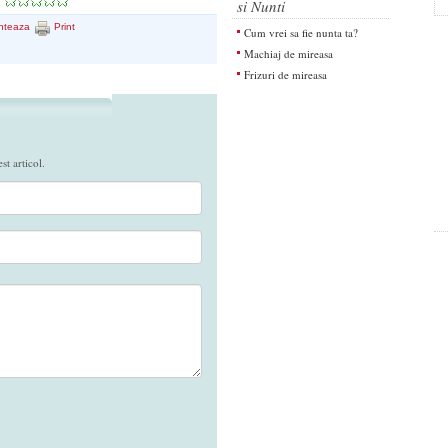
si Nunti
nteaza
Print
Cum vrei sa fie nunta ta?
Machiaj de mireasa
Frizuri de mireasa
t articol.