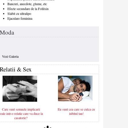
Bancuri, anecdote, glume, etc
Efecte secundare de la Follixin
Slabit cu ultralipo
Ejaculare feminina
Moda
Vezi Galeria
Relatii & Sex
Care sunt semnele implicarii
Eu sunt cea care se culca cu
reale intr-o relatie care va duce la
iubitul tau!
casatorie?