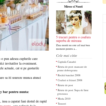
Mirese si Nunti
5 trucuri pentru o coafura
superba de mireasa
Ziua nuntii nu este cel mai bun
moment pentru a...
Cele mai citite
i-o pun adesea cuplurile care
Capitala Canadei
ci invitatilor la eveniment.
Reteta de post: mancare de
le actuale, cat si pe gusturile
prune dobrogeana
Rochii banchet 2008
are sa iti usureze munca atunci
Coafuri si frizuri 2008
Retete de post
Retete de post: Supa de linte
ndy bar pentru nunta:
greceasca
Moda 2010
 insa a capatat fani destul de rapid
Tunsori
ru nunta
este nelipsit de la