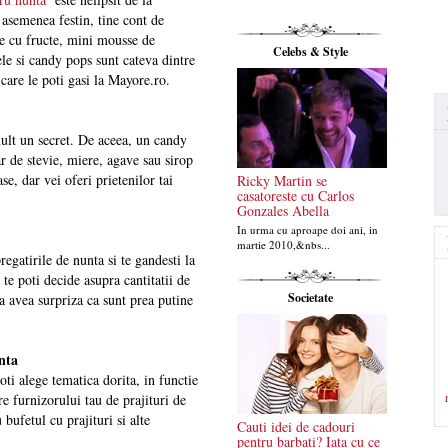
n asemenea festin, tine cont de
rte cu fructe, mini mousse de
Celebs & Style
le si candy pops sunt cateva dintre
 care le poti gasi la Mayore.ro.
ult un secret. De aceea, un candy
ar de stevie, miere, agave sau sirop
e, dar vei oferi prietenilor tai
Ricky Martin se
casatoreste cu Carlos
Gonzales Abella
In urma cu aproape doi ani, in
martie 2010,&nbs...
regatirile de nunta si te gandesti la
 te poti decide asupra cantitatii de
Societate
a avea surpriza ca sunt prea putine
nta
Poti alege tematica dorita, in functie
re furnizorului tau de prajituri de
bufetul cu prajituri si alte
Cauti idei de cadouri
pentru barbati? Iata cu ce