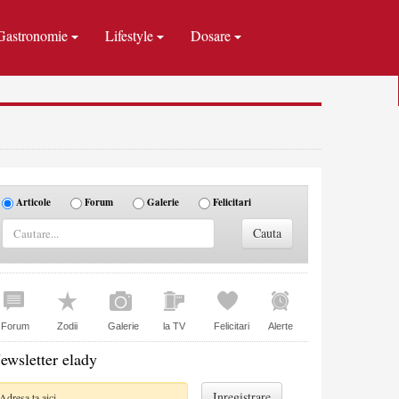
Gastronomie
Lifestyle
Dosare
Articole
Forum
Galerie
Felicitari
Forum
Zodii
Galerie
la TV
Felicitari
Alerte
ewsletter elady