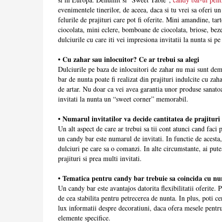
evenimentele tinerilor, de aceea, daca si tu vrei sa oferi u
felurile de prajituri care pot fi oferite. Mini amandine, ta
ciocolata, mini eclere, bomboane de ciocolata, briose, beze
dulciurile cu care iti vei impresiona invitatii la nunta si pe
• Cu zahar sau inlocuitor? Ce ar trebui sa alegi
Dulciurile pe baza de inlocuitori de zahar nu mai sunt dem
bar de nunta poate fi realizat din prajituri indulcite cu zah
de artar. Nu doar ca vei avea garantia unor produse sanatoas
invitati la nunta un “sweet corner” memorabil.
• Numarul invitatilor va decide cantitatea de prajituri
Un alt aspect de care ar trebui sa tii cont atunci cand faci p
un candy bar este numarul de invitati. In functie de acesta,
dulciuri pe care sa o comanzi. In alte circumstante, ai pute
prajituri si prea multi invitati.
• Tematica pentru candy bar trebuie sa coincida cu nu
Un candy bar este avantajos datorita flexibilitatii oferite. 
de cea stabilita pentru petrecerea de nunta. In plus, poti ce
lux informatii despre decoratiuni, daca ofera mesele pentru 
elemente specifice.