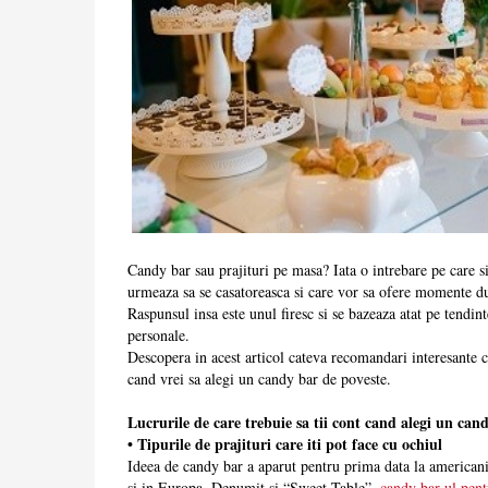
Candy bar sau prajituri pe masa? Iata o intrebare pe care s
urmeaza sa se casatoreasca si care vor sa ofere momente dul
Raspunsul insa este unul firesc si se bazeaza atat pe tendinte
personale.
Descopera in acest articol cateva recomandari interesante c
cand vrei sa alegi un candy bar de poveste.
Lucrurile de care trebuie sa tii cont cand alegi un ca
• Tipurile de prajituri care iti pot face cu ochiul
Ideea de candy bar a aparut pentru prima data la americani,
si in Europa. Denumit si “Sweet Table”,
candy bar-ul pent