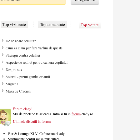
Top vizionate
Top comentate
Top votate
De ce apare celulita?
Cum sa ai un par fara varfuri despicate
Strategii contra celulitei
Aspecte de retinut pentru camera copilului
Despre sex
Solarul - pretul gambelor aurii
Migrena
Masa de Craciun
Forum elady!
Mii de prietene te asteapta. Intra si tu in
forum
elady.ro.
Ultimele discutii in forum
Bar & Lounge XLV: Cafeneaua eLady
Suplimente pentru masa musculara