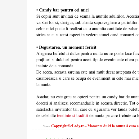
• Candy bar pentru cei mici
Si copiii sunt invitati de seama la nuntile adultilor. Acestia
varstei lor si, desigur, sub atenta supraveghere a parintilo
celor mici poate fi realizat cu o anumita cantitate de zahar
strica sa ai si acest aspect in vedere atunci cand comanzi co
• Degustarea, un moment fericit
Alegerea bufetului dulce pentru nunta nu se poate face far
prajituri si dulciuri pentru acest tip de evenimente ofera po
inainte de a comanda.
De aceea, aceasta sarcina este mai mult decat asteptata de t
casatoreasca si care se ocupa de eveniment in cele mai mici 
la nunta.
Asadar, nu este greu sa optezi pentru un candy bar de nunta
doresti si analizezi recomandarile in aceasta directie. Tot 
satisfactia invitatilor tai, care cu siguranta vor lauda bufet
de celelalte
tendinte si traditii
de nunta pe care trebuie sa l
Copyright©eLady.ro - Momente dulci la nunta â cum sa 
Sursa: