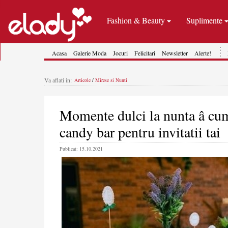
Fashion & Beauty
Suplimente
Acasa
Galerie Moda
Jocuri
Felicitari
Newsletter
Alerte!
Va aflati in:
Articole
/
Mirese si Nunti
Momente dulci la nunta â cu
candy bar pentru invitatii tai
Publicat: 15.10.2021