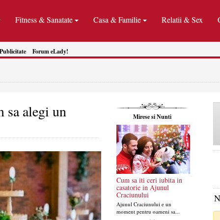
Fitness & Sanatate
Casa & Familie
Relatii & Sex
Publicitate
Forum eLady!
m sa alegi un
Mirese si Nunti
Cum sa iti ceri iubita in
casatorie in Ajunul
Craciunului
N
Ajunul Craciunului e un
moment pentru oameni sa...