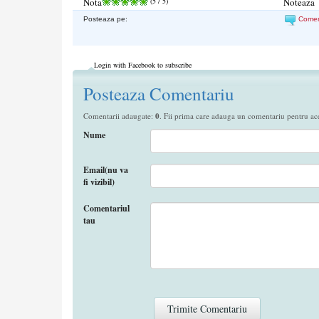
Nota
(
5
/ 5)
Noteaza
Posteaza pe:
Come
Login with Facebook to subscribe
Posteaza Comentariu
Comentarii adaugate:
0
. Fii prima care adauga un comentariu pentru aces
Nume
Email(nu va
fi vizibil)
Comentariul
tau