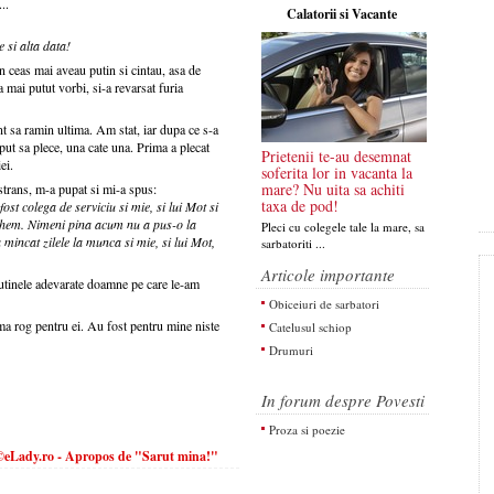
..
Calatorii si Vacante
 si alta data!
 ceas mai aveau putin si cintau, asa de
a mai putut vorbi, si-a revarsat furia
 sa ramin ultima. Am stat, iar dupa ce s-a
put sa plece, una cate una. Prima a plecat
Prietenii te-au desemnat
ei.
soferita lor in vacanta la
mare? Nu uita sa achiti
strans, m-a pupat si mi-a spus:
taxa de pod!
st colega de serviciu si mie, si lui Mot si
o chem. Nimeni pina acum nu a pus-o la
Pleci cu colegele tale la mare, sa
a mincat zilele la munca si mie, si lui Mot,
sarbatoriti ...
Articole importante
putinele adevarate doamne pe care le-am
Obiceiuri de sarbatori
 ma rog pentru ei. Au fost pentru mine niste
Catelusul schiop
Drumuri
In forum despre Povesti
Proza si poezie
eLady.ro - Apropos de "Sarut mina!"