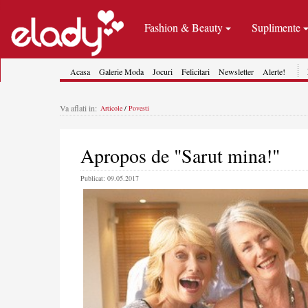
Fashion & Beauty
Suplimente
Acasa
Galerie Moda
Jocuri
Felicitari
Newsletter
Alerte!
Va aflati in:
Articole
/
Povesti
Apropos de "Sarut mina!"
Publicat: 09.05.2017