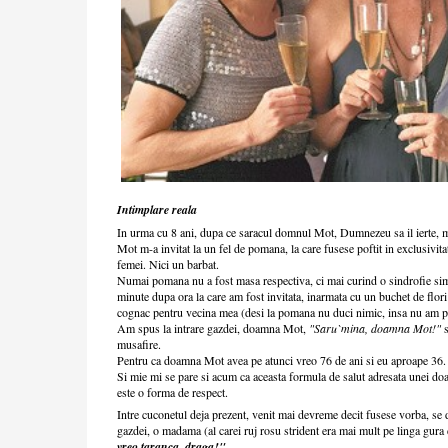
Intimplare reala
In urma cu 8 ani, dupa ce saracul domnul Mot, Dumnezeu sa il ierte, m
Mot m-a invitat la un fel de pomana, la care fusese poftit in exclusivi
femei. Nici un barbat.
Numai pomana nu a fost masa respectiva, ci mai curind o sindrofie si
minute dupa ora la care am fost invitata, inarmata cu un buchet de flor
cognac pentru vecina mea (desi la pomana nu duci nimic, insa nu am 
Am spus la intrare gazdei, doamna Mot,
"Saru`mina, doamna Mot!"
s
musafire.
Pentru ca doamna Mot avea pe atunci vreo 76 de ani si eu aproape 36
Si mie mi se pare si acum ca aceasta formula de salut adresata unei d
este o forma de respect.
Intre cuconetul deja prezent, venit mai devreme decit fusese vorba, se 
gazdei, o madama (al carei ruj rosu strident era mai mult pe linga gura 
vreo taranca, draga!"