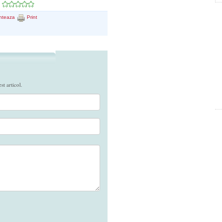
nteaza
Print
t articol.