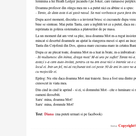
feminina a lui Heath Ledger jucandu-l pe Joker, care ramasese perplex.
Doamna profesor din stinga mea nu s-a putut nici ea abtine si a spus:
- Tanto, de data asta ti-ai gasit nasul. Sa mai vorbeasca gura fara tine
Dupa acest moment, discutia s-a inviorat brusc si cucoanele dupa vreun
bine se simteau. Mai putin Tanta, care a inghtiti tot ce a putut, daca nu 
reprimata in golirea sistematica a platourilor de pe masa.
La un moment dat am vrut sa plec, insa doamna Mot m-a rugat insistent
mincat si desertul doamnele au ajutat la stangerea mesei si apoi au ince
Tanta din Coțofenii din Dos, ajunsa mare cucoana-mare in cetatea Bani
Dupa ce au plecat toate, doamna Mot m-a luat in brate, m-a imbratisat 
- Iti multumesc din inima, draga mea! M-ai uns pe suflet! Tanta mi-a fo
astazi s-a cam auto-invitat, pentru ca nu am avut nici o intentie sa 
locul ei. Intr-un fel, mi-ai razbunat toti cei peste 30 de ani in care ne-
cu mojociile ei.
Epilog: Nu stiu daca doamna Mot mai traieste. Insa a fost una dintre 
cunoscut in viata mea.
Din cind in cind le aprind - si ei, si domnului Mot - cite o luminare si
oameni deosebiti.
Saru` mina, doamna Mot!
Saru` mina, domnule Mot!
Text
:
Diana
(ma puteti urmari si pe facebook)
Copyright©
Sursa: