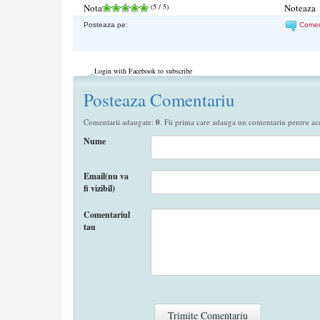
Nota
(
5
/ 5)
Noteaza
Posteaza pe:
Come
Login with Facebook to subscribe
Posteaza Comentariu
Comentarii adaugate:
0
. Fii prima care adauga un comentariu pentru aces
Nume
Email(nu va
fi vizibil)
Comentariul
tau