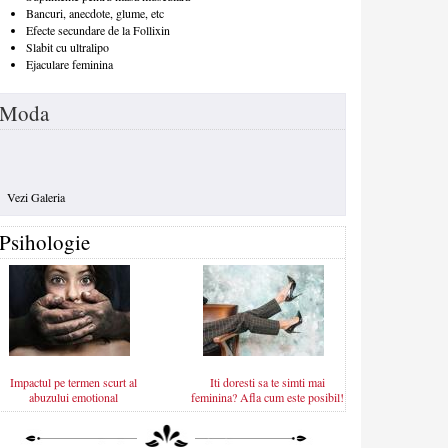
Bancuri, anecdote, glume, etc
Efecte secundare de la Follixin
Slabit cu ultralipo
Ejaculare feminina
Moda
Vezi Galeria
Psihologie
Impactul pe termen scurt al
Iti doresti sa te simti mai
abuzului emotional
feminina? Afla cum este posibil!