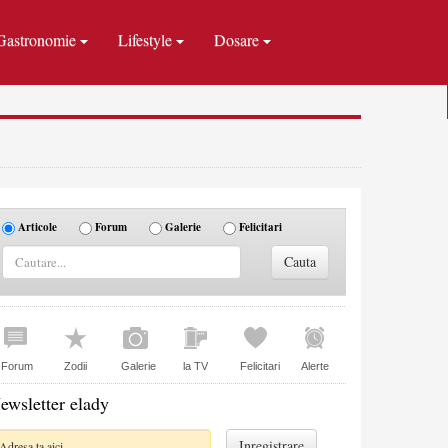
Gastronomie
Lifestyle
Dosare
Articole
Forum
Galerie
Felicitari
Forum
Zodii
Galerie
la TV
Felicitari
Alerte
ewsletter elady