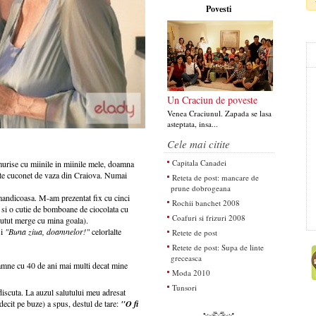
Povesti
Un Craciun de poveste
Venea Craciunul. Zapada se lasa
asteptata, insa...
Cele mai citite
Capitala Canadei
urise cu miinile in miinile mele, doamna
tate cuconet de vaza din Craiova. Numai
Reteta de post: mancare de
prune dobrogeana
mandicoasa. M-am prezentat fix cu cinci
Rochii banchet 2008
i si o cutie de bomboane de ciocolata cu
Coafuri si frizuri 2008
putut merge cu mina goala).
i
"Buna ziua, doamnelor!"
celorlalte
Retete de post
Retete de post: Supa de linte
.
greceasca
oamne cu 40 de ani mai multi decat mine
Moda 2010
Tunsori
discuta. La auzul salutului meu adresat
decit pe buze) a spus, destul de tare:
"O fi