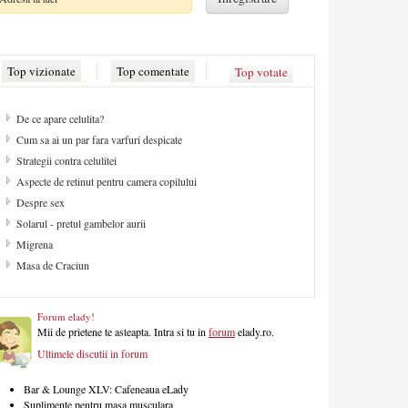
Top vizionate
Top comentate
Top votate
De ce apare celulita?
Cum sa ai un par fara varfuri despicate
Strategii contra celulitei
Aspecte de retinut pentru camera copilului
Despre sex
Solarul - pretul gambelor aurii
Migrena
Masa de Craciun
Forum elady!
Mii de prietene te asteapta. Intra si tu in
forum
elady.ro.
Ultimele discutii in forum
Bar & Lounge XLV: Cafeneaua eLady
Suplimente pentru masa musculara