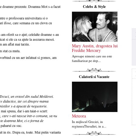
Celebs & Style
alte doamne prezente. Doamna Mot s-a facut
ntre o profesoara universitara si o
ri ifose, care semana cu un clovn cu
m oferit sa o ajut; celelalte doamne s-au
dicat si ele ca sa ajute la asezarea mesei.
m am aflat mai tarziu.
Mary Austin, dragostea lui
Freddie Mercury
m stat ca muta.
Aproape nimeni care nu este
vorbind cu un aer infatuat si gomos, am
familiarizat pe dep...
Calatorii si Vacante
Tecuci, un orasel din sudul Moldovei.
dre didactice, iar cei dinspre mama
nistilor s-a apucat de negustorie.
mai spuna, dar i-am taiat-o scurt:
Meteora
, care v-ati nascut intr-o comuna, sa nu
ste doamna Mot, ci o forma de
In mijlocul Greciei, in
d paharul cu suc.
regiuneaThesaliei, in a...
t in ris. Dupa ea, toate. Mai putin varianta