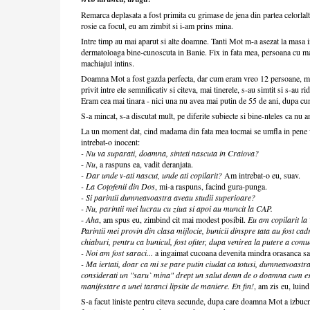
Remarca deplasata a fost primita cu grimase de jena din partea celorl
rosie ca focul, eu am zimbit si i-am prins mina.
Intre timp au mai aparut si alte doamne. Tanti Mot m-a asezat la masa i
dermatoloaga bine-cunoscuta in Banie. Fix in fata mea, persoana cu ma
machiajul intins.
Doamna Mot a fost gazda perfecta, dar cum eram vreo 12 persoane, m-a
privit intre ele semnificativ si citeva, mai tinerele, s-au simtit si s-au ri
Eram cea mai tinara - nici una nu avea mai putin de 55 de ani, dupa cu
S-a mincat, s-a discutat mult, pe diferite subiecte si bine-nteles ca nu a
La un moment dat, cind madama din fata mea tocmai se umfla in pene 
intrebat-o inocent:
- Nu va suparati, doamna, sinteti nascuta in Craiova?
-
Nu
, a raspuns ea, vadit deranjata.
- Dar unde v-ati nascut, unde ati copilarit?
Am intrebat-o eu, suav.
- La Coțofenii din Dos
, mi-a raspuns, facind gura-punga.
- Si parintii dumneavoastra aveau studii superioare?
- Nu, parintii mei lucrau cu ziua si apoi au muncit la CAP.
-
Aha
, am spus eu, zimbind cit mai modest posibil.
Eu am copilarit la 
Parintii mei provin din clasa mijlocie, bunicii dinspre tata au fost ca
chiaburi, pentru ca bunicul, fost ofiter, dupa venirea la putere a comu
- Noi am fost saraci...
a ingaimat cucoana devenita mindra orasanca sa 
- Ma iertati, doar ca mi se pare putin ciudat ca totusi, dumneavoastra
considerati un "saru` mina" drept un salut demn de o doamna cum e
manifestare a unei taranci lipsite de maniere. En fin!
, am zis eu, luin
S-a facut liniste pentru citeva secunde, dupa care doamna Mot a izbucni