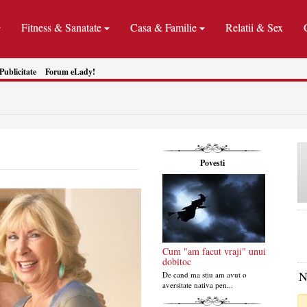
Fitness & Sanatate
Casa & Familie
Relatii & Sex
Publicitate
Forum eLady!
Povesti
Cum "am facut vraji" unui
dobitoc
N
De cand ma stiu am avut o
aversitate nativa pen...