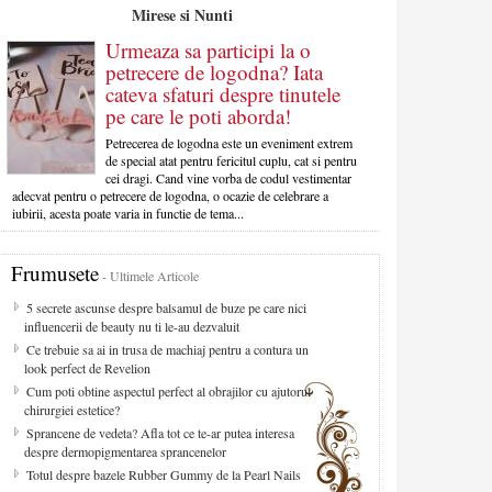
Mirese si Nunti
Urmeaza sa participi la o
petrecere de logodna? Iata
cateva sfaturi despre tinutele
pe care le poti aborda!
Petrecerea de logodna este un eveniment extrem
de special atat pentru fericitul cuplu, cat si pentru
cei dragi. Cand vine vorba de codul vestimentar
adecvat pentru o petrecere de logodna, o ocazie de celebrare a
iubirii, acesta poate varia in functie de tema...
Frumusete
- Ultimele Articole
5 secrete ascunse despre balsamul de buze pe care nici
influencerii de beauty nu ti le-au dezvaluit
Ce trebuie sa ai in trusa de machiaj pentru a contura un
look perfect de Revelion
Cum poti obtine aspectul perfect al obrajilor cu ajutorul
chirurgiei estetice?
Sprancene de vedeta? Afla tot ce te-ar putea interesa
despre dermopigmentarea sprancenelor
Totul despre bazele Rubber Gummy de la Pearl Nails