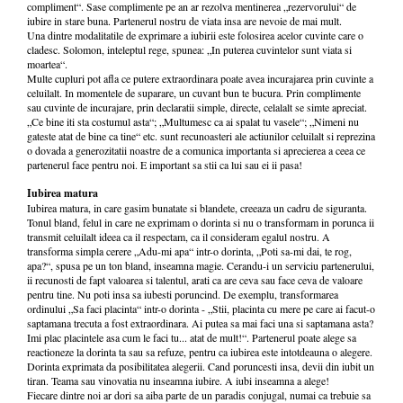
compliment“. Sase complimente pe an ar rezolva mentinerea „rezervorului“ de
iubire in stare buna. Partenerul nostru de viata insa are nevoie de mai mult.
Una dintre modalitatile de exprimare a iubirii este folosirea acelor cuvinte care o
cladesc. Solomon, inteleptul rege, spunea: „In puterea cuvintelor sunt viata si
moartea“.
Multe cupluri pot afla ce putere extraordinara poate avea incurajarea prin cuvinte a
celuilalt. In momentele de suparare, un cuvant bun te bucura. Prin complimente
sau cuvinte de incurajare, prin declaratii simple, directe, celalalt se simte apreciat.
„Ce bine iti sta costumul asta“; „Multumesc ca ai spalat tu vasele“; „Nimeni nu
gateste atat de bine ca tine“ etc. sunt recunoasteri ale actiunilor celuilalt si reprezina
o dovada a generozitatii noastre de a comunica importanta si aprecierea a ceea ce
partenerul face pentru noi. E important sa stii ca lui sau ei ii pasa!
Iubirea matura
Iubirea matura, in care gasim bunatate si blandete, creeaza un cadru de siguranta.
Tonul bland, felul in care ne exprimam o dorinta si nu o transformam in porunca ii
transmit celuilalt ideea ca il respectam, ca il consideram egalul nostru. A
transforma simpla cerere „Adu-mi apa“ intr-o dorinta, „Poti sa-mi dai, te rog,
apa?“, spusa pe un ton bland, inseamna magie. Cerandu-i un serviciu partenerului,
ii recunosti de fapt valoarea si talentul, arati ca are ceva sau face ceva de valoare
pentru tine. Nu poti insa sa iubesti poruncind. De exemplu, transformarea
ordinului „Sa faci placinta“ intr-o dorinta - „Stii, placinta cu mere pe care ai facut-o
saptamana trecuta a fost extraordinara. Ai putea sa mai faci una si saptamana asta?
Imi plac placintele asa cum le faci tu... atat de mult!“. Partenerul poate alege sa
reactioneze la dorinta ta sau sa refuze, pentru ca iubirea este intotdeauna o alegere.
Dorinta exprimata da posibilitatea alegerii. Cand poruncesti insa, devii din iubit un
tiran. Teama sau vinovatia nu inseamna iubire. A iubi inseamna a alege!
Fiecare dintre noi ar dori sa aiba parte de un paradis conjugal, numai ca trebuie sa