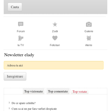
Forum
Zodii
Galerie
la TV
Felicitari
Alerte
Newsletter elady
Top vizionate
Top comentate
Top votate
De ce apare celulita?
Cum sa ai un par fara varfuri despicate