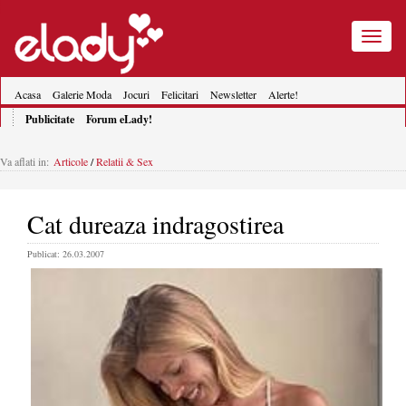
Toggle
navigatio
Acasa
Galerie Moda
Jocuri
Felicitari
Newsletter
Alerte!
Publicitate
Forum eLady!
Va aflati in:
Articole
/
Relatii & Sex
Cat dureaza indragostirea
Publicat: 26.03.2007