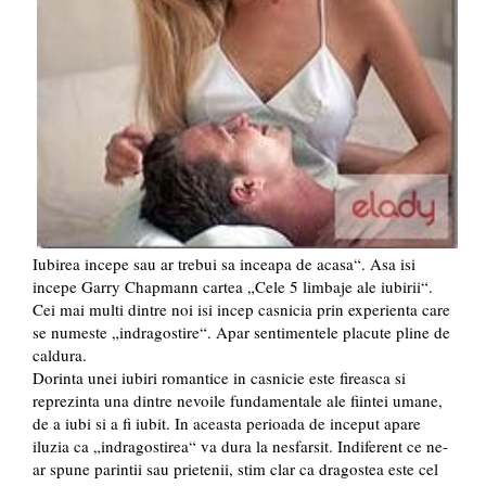
Iubirea incepe sau ar trebui sa inceapa de acasa“. Asa isi
incepe Garry Chapmann cartea „Cele 5 limbaje ale iubirii“.
Cei mai multi dintre noi isi incep casnicia prin experienta care
se numeste „indragostire“. Apar sentimentele placute pline de
caldura.
Dorinta unei iubiri romantice in casnicie este fireasca si
reprezinta una dintre nevoile fundamentale ale fiintei umane,
de a iubi si a fi iubit. In aceasta perioada de inceput apare
iluzia ca „indragostirea“ va dura la nesfarsit. Indiferent ce ne-
ar spune parintii sau prietenii, stim clar ca dragostea este cel