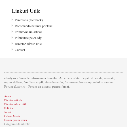
Linkuri Utile
Parerea ta (feedback)
Recomanda-ne unei prietene
Trimite-ne un articol
Publicitate pe eLady
Director adrese utile
Contact
eLady.ro - Sursa de informare a femeilor. Articole si sfaturi legate de moda, sanatate,
regim si diete, familie si copii, viata de cuplu, frumusete, horoscop, relatii si sarcina.
Forum eLady.ro - Forum de discutii pentru femei.
Acasa
Director articole
Director adrese utile
Felicitari
Jocuri
Galerie Moda
Forum pentru femei
Categoriile de articole: