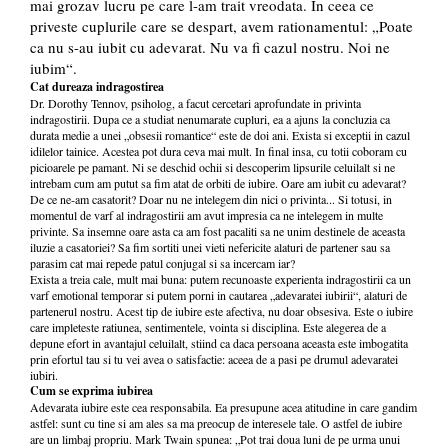
mai grozav lucru pe care l-am trait vreodata. In ceea ce
priveste cuplurile care se despart, avem rationamentul: „Poate
ca nu s-au iubit cu adevarat. Nu va fi cazul nostru. Noi ne
iubim“.
Cat dureaza indragostirea
Dr. Dorothy Tennov, psiholog, a facut cercetari aprofundate in privinta
indragostirii. Dupa ce a studiat nenumarate cupluri, ea a ajuns la concluzia ca
durata medie a unei „obsesii romantice“ este de doi ani. Exista si exceptii in cazul
idilelor tainice. Acestea pot dura ceva mai mult. In final insa, cu totii coboram cu
picioarele pe pamant. Ni se deschid ochii si descoperim lipsurile celuilalt si ne
intrebam cum am putut sa fim atat de orbiti de iubire. Oare am iubit cu adevarat?
De ce ne-am casatorit? Doar nu ne intelegem din nici o privinta... Si totusi, in
momentul de varf al indragostirii am avut impresia ca ne intelegem in multe
privinte. Sa insemne oare asta ca am fost pacaliti sa ne unim destinele de aceasta
iluzie a casatoriei? Sa fim sortiti unei vieti nefericite alaturi de partener sau sa
parasim cat mai repede patul conjugal si sa incercam iar?
Exista a treia cale, mult mai buna: putem recunoaste experienta indragostirii ca un
varf emotional temporar si putem porni in cautarea „adevaratei iubirii“, alaturi de
partenerul nostru. Acest tip de iubire este afectiva, nu doar obsesiva. Este o iubire
care impleteste ratiunea, sentimentele, vointa si disciplina. Este alegerea de a
depune efort in avantajul celuilalt, stiind ca daca persoana aceasta este imbogatita
prin efortul tau si tu vei avea o satisfactie: aceea de a pasi pe drumul adevaratei
iubiri.
Cum se exprima iubirea
Adevarata iubire este cea responsabila. Ea presupune acea atitudine in care gandim
astfel: sunt cu tine si am ales sa ma preocup de interesele tale. O astfel de iubire
are un limbaj propriu. Mark Twain spunea: „Pot trai doua luni de pe urma unui