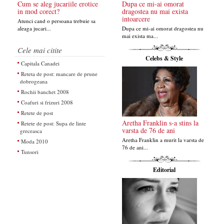
Cum se aleg jucariile erotice
Dupa ce mi-ai omorat
in mod corect?
dragostea nu mai exista
intoarcere
Atunci cand o persoana trebuie sa
aleaga jucari...
Dupa ce mi-ai omorat dragostea nu
mai exista ma...
Cele mai citite
Celebs & Style
Capitala Canadei
Reteta de post: mancare de prune
dobrogeana
Rochii banchet 2008
Coafuri si frizuri 2008
Retete de post
Aretha Franklin s-a stins la
Retete de post: Supa de linte
varsta de 76 de ani
greceasca
Aretha Franklin a murit la varsta de
Moda 2010
76 de ani...
Tunsori
Editorial