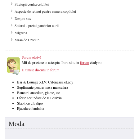
Strategii contra celulitei
Aspecte de retinut pentru camera copilului
Despre sex
Solarul - pretul gambelor aurii
Migrena
Masa de Craciun
Forum elady!
Mii de prietene te asteapta. Intra si tu in
forum
elady.ro.
Ultimele discutii in forum
Bar & Lounge XLV: Cafeneaua eLady
Suplimente pentru masa musculara
Bancuri, anecdote, glume, etc
Efecte secundare de la Follixin
Slabit cu ultralipo
Ejaculare feminina
Moda