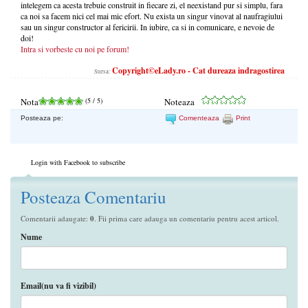
intelegem ca acesta trebuie construit in fiecare zi, el neexistand pur si simplu, fara
ca noi sa facem nici cel mai mic efort. Nu exista un singur vinovat al naufragiului
sau un singur constructor al fericirii. In iubire, ca si in comunicare, e nevoie de
doi!
Intra si vorbeste cu noi pe forum!
Copyright©eLady.ro - Cat dureaza indragostirea
Sursa:
Nota
(
5
/ 5)
Noteaza
Posteaza pe:
Comenteaza
Print
Login with Facebook to subscribe
Posteaza Comentariu
Comentarii adaugate:
0
. Fii prima care adauga un comentariu pentru acest articol.
Nume
Email(nu va fi vizibil)