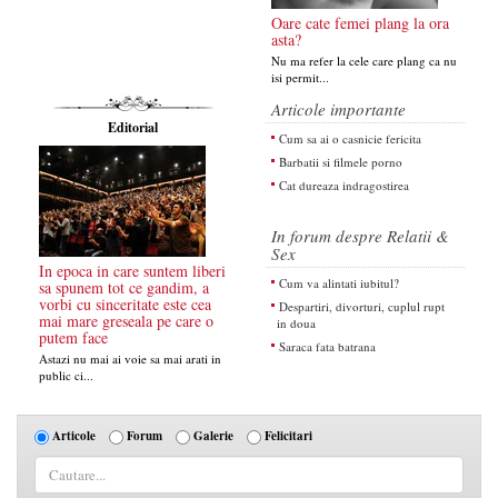
Oare cate femei plang la ora
asta?
Nu ma refer la cele care plang ca nu
isi permit...
Articole importante
Editorial
Cum sa ai o casnicie fericita
Barbatii si filmele porno
Cat dureaza indragostirea
In forum despre Relatii &
Sex
In epoca in care suntem liberi
Cum va alintati iubitul?
sa spunem tot ce gandim, a
vorbi cu sinceritate este cea
Despartiri, divorturi, cuplul rupt
mai mare greseala pe care o
in doua
putem face
Saraca fata batrana
Astazi nu mai ai voie sa mai arati in
public ci...
Articole
Forum
Galerie
Felicitari