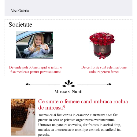
Vezi Galeria
Societate
De unde poti obtine, rapid si ieftin, o
De ce florile sunt cele mai bune
fisa medicala pentru permisul auto?
cadouri pentru femei
Mirese si Nunti
Ce simte o femeie cand imbraca rochia
de mireasa?
Tocmai ce ai fost ceruta in casatorie si urmeaza sa-ti faci
planuri in ceea ce priveste organizarea evenimentului?
Urmeaza un parcurs anevoios, dar frumos in acelasi timp,
mai ales ca urmeaza sa te unesti pe vesnicie cu sufletul tau
pereche.