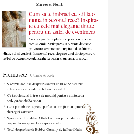
Mirese si Nunti
Cum sa te imbraci cu stil la o
nunta in sezonul rece? Inspira-
te cu cele mai elegante tinute
pentru un astfel de eveniment
Cand clopotele nuptiale incep sa rasune in aerul
rece al iernii, participarea la o nunta devine o
provocare vestimentara inspirata de echilibrul
dintre stil si confort. In sezonul rece, alegerea unei tinute pentru o
astfel de ocazie necesita atentie la detalii si un spirit practic...
Frumusete
- Ultimele Articole
5 secrete ascunse despre balsamul de buze pe care nici
influencerii de beauty nu ti le-au dezvaluit
Ce trebuie sa ai in trusa de machiaj pentru a contura un
look perfect de Revelion
Cum poti obtine aspectul perfect al obrajilor cu ajutorul
chirurgiei estetice?
Sprancene de vedeta? Afla tot ce te-ar putea interesa
despre dermopigmentarea sprancenelor
Totul despre bazele Rubber Gummy de la Pearl Nails