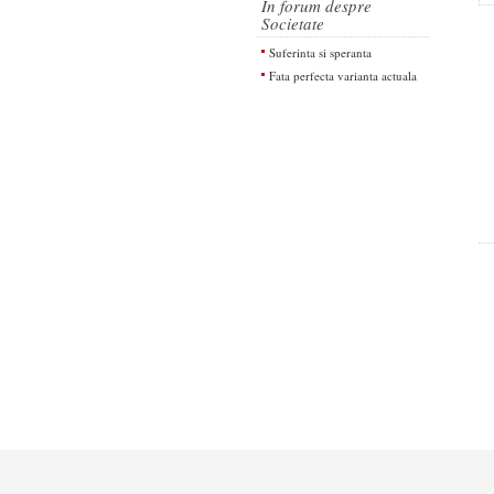
In forum despre
Societate
Suferinta si speranta
Fata perfecta varianta actuala