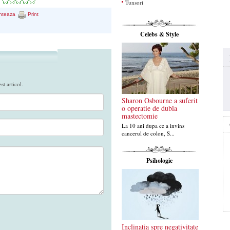
Tunsori
nteaza
Print
Celebs & Style
t articol.
Sharon Osbourne a suferit
o operatie de dubla
mastectomie
La 10 ani dupa ce a invins
cancerul de colon, S...
Psihologie
Inclinatia spre negativitate