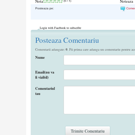
Nota
(
0
/ 5)
Noteaza
Posteaza pe:
Come
Login with Facebook to subscribe
Posteaza Comentariu
Comentarii adaugate:
0
. Fii prima care adauga un comentariu pentru aces
Nume
Email(nu va
fi vizibil)
Comentariul
tau