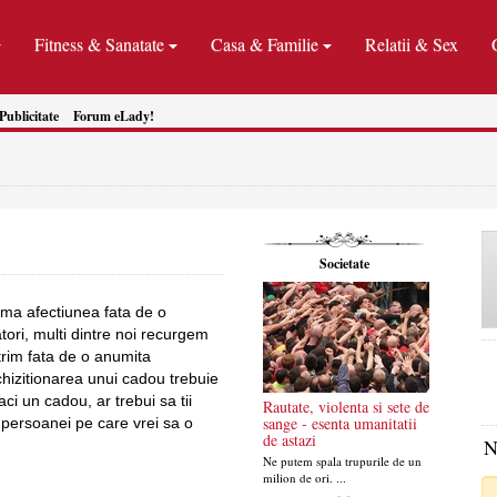
Fitness & Sanatate
Casa & Familie
Relatii & Sex
Publicitate
Forum eLady!
Societate
ima afectiunea fata de o
ori, multi dintre noi recurgem
trim fata de o anumita
hizitionarea unui cadou trebuie
ci un cadou, ar trebui sa tii
Rautate, violenta si sete de
sange - esenta umanitatii
e persoanei pe care vrei sa o
de astazi
N
Ne putem spala trupurile de un
milion de ori. ...