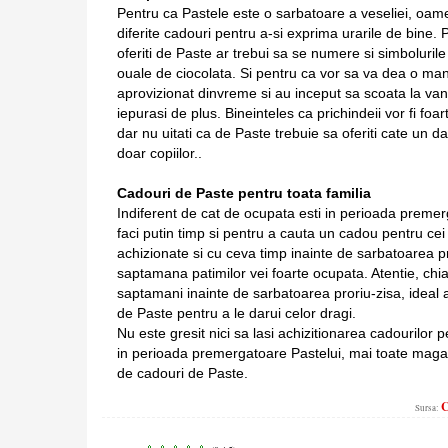
Pentru ca Pastele este o sarbatoare a veseliei, oamen
diferite cadouri pentru a-si exprima urarile de bine. 
oferiti de Paste ar trebui sa se numere si simbolurile
ouale de ciocolata. Si pentru ca vor sa va dea o man
aprovizionat dinvreme si au inceput sa scoata la van
iepurasi de plus. Bineinteles ca prichindeii vor fi foa
dar nu uitati ca de Paste trebuie sa oferiti cate un d
doar copiilor..
Cadouri de Paste pentru toata familia
Indiferent de cat de ocupata esti in perioada premerg
faci putin timp si pentru a cauta un cadou pentru cei 
achizionate si cu ceva timp inainte de sarbatoarea pro
saptamana patimilor vei foarte ocupata. Atentie, chi
saptamani inainte de sarbatoarea proriu-zisa, ideal ar
de Paste pentru a le darui celor dragi.
Nu este gresit nici sa lasi achizitionarea cadourilor p
in perioada premergatoare Pastelui, mai toate magaz
de cadouri de Paste.
C
Sursa: