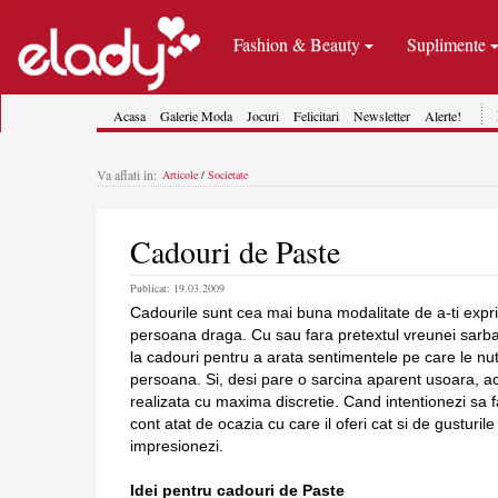
Fashion & Beauty
Suplimente
Acasa
Galerie Moda
Jocuri
Felicitari
Newsletter
Alerte!
Va aflati in:
Articole
/
Societate
Cadouri de Paste
Publicat: 19.03.2009
Cadourile sunt cea mai buna modalitate de a-ti expr
persoana draga. Cu sau fara pretextul vreunei sarbat
la cadouri pentru a arata sentimentele pe care le nu
persoana. Si, desi pare o sarcina aparent usoara, ac
realizata cu maxima discretie. Cand intentionezi sa fa
cont atat de ocazia cu care il oferi cat si de gusturil
impresionezi.
Idei pentru cadouri de Paste