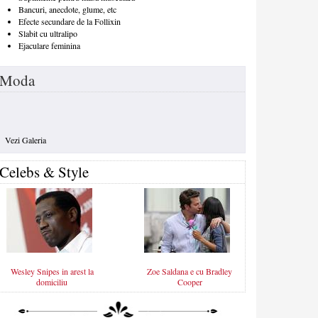
Bancuri, anecdote, glume, etc
Efecte secundare de la Follixin
Slabit cu ultralipo
Ejaculare feminina
Moda
Vezi Galeria
Celebs & Style
Wesley Snipes in arest la
Zoe Saldana e cu Bradley
domiciliu
Cooper