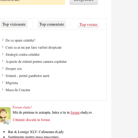
Top vizionate
Top comentate
Top votate
De ce apare celulita?
Cum sa ai un par fara varfuri despicate
Strategii contra celulitei
Aspecte de retinut pentru camera copilului
Despre sex
Solarul - pretul gambelor aurii
Migrena
Masa de Craciun
Forum elady!
Mii de prietene te asteapta. Intra si tu in
forum
elady.ro.
Ultimele discutii in forum
Bar & Lounge XLV: Cafeneaua eLady
Suplimente pentru masa musculara