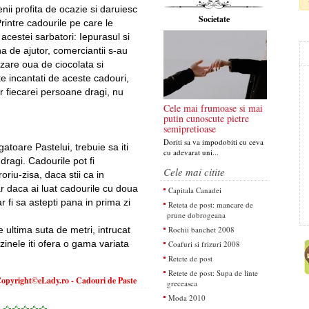
ii profita de ocazie si daruiesc
Societate
Printre cadourile pe care le
 acestei sarbatori: Iepurasul si
a de ajutor, comerciantii s-au
zare oua de ciocolata si
rte incantati de aceste cadouri,
ar fiecarei persoane dragi, nu
Cele mai frumoase si mai
putin cunoscute pietre
semipretioase
Doriti sa va impodobiti cu ceva
atoare Pastelui, trebuie sa iti
cu adevarat uni...
dragi. Cadourile pot fi
Cele mai citite
riu-zisa, daca stii ca in
ar daca ai luat cadourile cu doua
Capitala Canadei
 fi sa astepti pana in prima zi
Reteta de post: mancare de
prune dobrogeana
e ultima suta de metri, intrucat
Rochii banchet 2008
inele iti ofera o gama variata
Coafuri si frizuri 2008
Retete de post
Retete de post: Supa de linte
opyright©eLady.ro - Cadouri de Paste
greceasca
Moda 2010