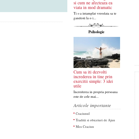
si cum ne afecteaza ea
viata in mod dramatic
Ti s-a intamplat vreodata sa te
gandesti la o i...
Psihologie
Cum sa iti dezvolti
increderea in tine prin
exercitii simple: 3 idei
utile
Increderea in propria persoana
este de cele mai...
Articole importante
Craciunul
Traditii si obiceiuri de Ajun
Mos Craciun