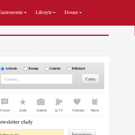
Gastronomie
Lifestyle
Dosare
Articole
Forum
Galerie
Felicitari
Forum
Zodii
Galerie
la TV
Felicitari
Alerte
ewsletter elady