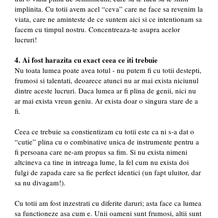
implinita. Cu totii avem acel “ceva” care ne face sa revenim la
viata, care ne aminteste de ce suntem aici si ce intentionam sa
facem cu timpul nostru. Concentreaza-te asupra acelor
lucruri!
4. Ai fost harazita cu exact ceea ce iti trebuie
Nu toata lumea poate avea totul - nu putem fi cu totii destepti,
frumosi si talentati, deoarece atunci nu ar mai exista niciunul
dintre aceste lucruri. Daca lumea ar fi plina de genii, nici nu
ar mai exista vreun geniu. Ar exista doar o singura stare de a
fi.
Ceea ce trebuie sa constientizam cu totii este ca ni s-a dat o
“cutie” plina cu o combinative unica de instrumente pentru a
fi persoana care ne-am propus sa fim. Si nu exista nimeni
altcineva ca tine in intreaga lume, la fel cum nu exista doi
fulgi de zapada care sa fie perfect identici (un fapt uluitor, dar
sa nu divagam!).
Cu totii am fost inzestrati cu diferite daruri; asta face ca lumea
sa functioneze asa cum e. Unii oameni sunt frumosi, altii sunt