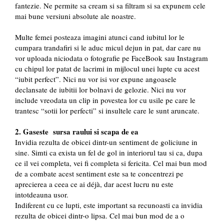
fantezie. Ne permite sa cream si sa filtram si sa expunem cele
mai bune versiuni absolute ale noastre.
Multe femei posteaza imagini atunci cand iubitul lor le
cumpara trandafiri si le aduc micul dejun in pat, dar care nu
vor uploada niciodata o fotografie pe FaceBook sau Instagram
cu chipul lor patat de lacrimi in mijlocul unei lupte cu acest
“iubit perfect”. Nici nu vor isi vor expune angoasele
declansate de iubitii lor bolnavi de gelozie. Nici nu vor
include vreodata un clip in povestea lor cu usile pe care le
trantesc “sotii lor perfecti” si insultele care le sunt aruncate.
2. Gaseste sursa raului si scapa de ea
Invidia rezulta de obicei dintr-un sentiment de goliciune in
sine. Simti ca exista un fel de gol in interiorul tau si ca, dupa
ce il vei completa, vei fi completa si fericita. Cel mai bun mod
de a combate acest sentiment este sa te concentrezi pe
aprecierea a ceea ce ai déjà, dar acest lucru nu este
intotdeauna usor.
Indiferent cu ce lupti, este important sa recunoasti ca invidia
rezulta de obicei dintr-o lipsa. Cel mai bun mod de a o