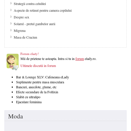
Strategii contra celulitei
Aspecte de retinut pentru camera copilului
Despre sex
Solarul - pretul gambelor aurii
Migrena
Masa de Craciun
Forum elady!
Mii de prietene te asteapta. Intra si tu in
forum
elady.ro.
Ultimele discutii in forum
Bar & Lounge XLV: Cafeneaua eLady
Suplimente pentru masa musculara
Bancuri, anecdote, glume, etc
Efecte secundare de la Follixin
Slabit cu ultralipo
Ejaculare feminina
Moda