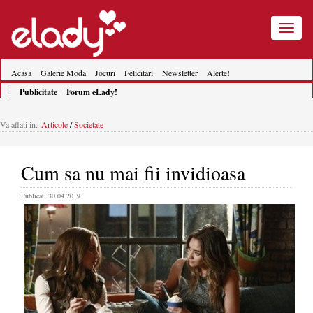
Toggle
navigatio
Acasa
Galerie Moda
Jocuri
Felicitari
Newsletter
Alerte!
Publicitate
Forum eLady!
Va aflati in:
Articole
/
Societate
Cum sa nu mai fii invidioasa
Publicat: 30.04.2019