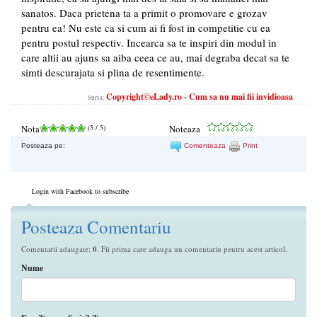
sanatos. Daca prietena ta a primit o promovare e grozav
pentru ea! Nu este ca si cum ai fi fost in competitie cu ea
pentru postul respectiv. Incearca sa te inspiri din modul in
care altii au ajuns sa aiba ceea ce au, mai degraba decat sa te
simti descurajata si plina de resentimente.
Copyright©eLady.ro - Cum sa nu mai fii invidioasa
Sursa:
Nota
(
5
/ 5)
Noteaza
Posteaza pe:
Comenteaza
Print
Login with Facebook to subscribe
Posteaza Comentariu
Comentarii adaugate:
0
. Fii prima care adauga un comentariu pentru acest articol.
Nume