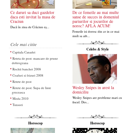
Ce daruri sa duci gazdelor
De ce femeile au mai multe
daca esti invitat la masa de
sanse de succes in domeniul
Craciun
pariurilor si jocurilor de
noroc? AFLA ACUM!
Dacă în ziua de Crăciun eș...
Femeile isi doresc din ce in ce mai
mult sa aib...
Cele mai citite
Celebs & Style
Capitala Canadei
Reteta de post: mancare de prune
dobrogeana
Rochii banchet 2008
Coafuri si frizuri 2008
Retete de post
Wesley Snipes in arest la
Retete de post: Supa de linte
domiciliu
greceasca
Wesley Snipes are probleme mari cu
Moda 2010
fiscul. Des...
Tunsori
Horoscop
Horoscop