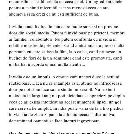
recunostinta - sa fii fericita cu ceea ce ai. Un ingredient cheie
pentru a te simti mizerabil este sa ravnesti ceea ce are
altcineva si sa crezi ca nu esti sufficient de buna.
Invidia poate fi directionata catre multe surse si nu provine
doar din social media. Putem fi invidioase pe prieteni, membri
ai familiei, colaboratori. Ne putem confrunta cu invidia in
relatiile noastre de prietenie. Cand amica noastra prefer o alta
persoana cu care sa iasa la film, la o cafea, cand primeste un
buchet de flori de la un admirator cand este promovata, cand
un barbat ii acorda ei mai multa atentie...
Invidia este un impuls, o emotie care uneori duce la actiuni
rautacioase. Daca nu se intampla asta, atunci ne infricoseaza
doar pe noi si ne face sa ne simtim mizerabil. Nu te simti
niciodata in largul tau; nu poti niciodata sa apreciezi pe deplin
ceea ce ai; exista intotdeauna acel sentiment al lipsei, un gol
care cere sa fie umplut. Invidia poate varia de la a fi o piedica
in viata ta de zi cu zi pana la a fi intunecata si distructiva,
determinand oamenii sa faca lucruri ingrozitoare.
Dar de unde vine invidia si cum sa scapam de ea? Cum