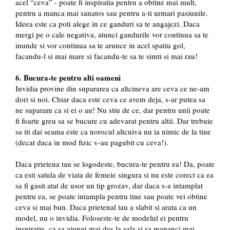
acel “ceva” - poate fi inspiratia pentru a obtine mai mult,
pentru a manca mai sanatos sau pentru a-ti urmari pasiunile.
Ideea este ca poti alege in ce ganduri sa te angajezi. Daca
mergi pe o cale negativa, atunci gandurile vor continua sa te
inunde si vor continua sa te arunce in acel spatiu gol,
facandu-l si mai mare si facandu-te sa te simti si mai rau!
6. Bucura-te pentru alti oameni
Invidia provine din supararea ca altcineva are ceva ce ne-am
dori si noi. Chiar daca este ceva ce avem deja, s-ar putea sa
ne suparam ca si ei o au! Nu stiu de ce, dar pentru unii poate
fi foarte greu sa se bucure cu adevarat pentru altii. Dar trebuie
sa iti dai seama este ca norocul altcuiva nu ia nimic de la tine
(decat daca in mod fizic v-au pagubit cu ceva!).
Daca prietena tau se logodeste, bucura-te pentru ea! Da, poate
ca esti satula de viata de femeie singura si nu este corect ca ea
sa fi gasit atat de usor un tip grozav, dar daca s-a intamplat
pentru ea, se poate intampla pentru tine sau poate vei obtine
ceva si mai bun. Daca prietenal tau a slabit si arata ca un
model, nu o invidia. Foloseste-te de modelul ei pentru
inspiratie, ca sa ajungi mai des la sala si sa mananci mai