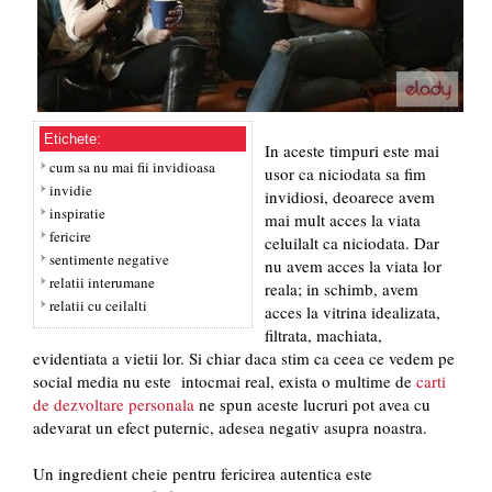
Etichete:
In aceste timpuri este mai
cum sa nu mai fii invidioasa
usor ca niciodata sa fim
invidie
invidiosi, deoarece avem
inspiratie
mai mult acces la viata
fericire
celuilalt ca niciodata. Dar
sentimente negative
nu avem acces la viata lor
relatii interumane
reala; in schimb, avem
relatii cu ceilalti
acces la vitrina idealizata,
filtrata, machiata,
evidentiata a vietii lor. Si chiar daca stim ca ceea ce vedem pe
social media nu este intocmai real, exista o multime de
carti
de dezvoltare personala
ne spun aceste lucruri pot avea cu
adevarat un efect puternic, adesea negativ asupra noastra.
Un ingredient cheie pentru fericirea autentica este