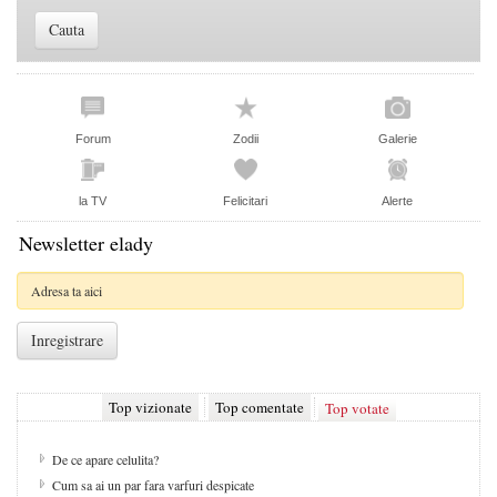
Forum
Zodii
Galerie
la TV
Felicitari
Alerte
Newsletter elady
Top vizionate
Top comentate
Top votate
De ce apare celulita?
Cum sa ai un par fara varfuri despicate