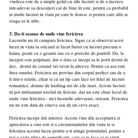
vindeca este de a umple golul cu alte lucruri si de a incerca
intr-adevar sa descoperi cat de bine iti este, pentru ca probabil
ai multe lucruri in viata pe care le doresc si pentru care altii se
roaga sa le aibe.
3. Da-ti seama de unde vine fericirea
Lucrurile nu iti cumpara fericirea. Sigur ca ai observat acest
lucru in viata ta oricand ai facut furori cu lucruri precum o
haina, poate cu o geanta sau cu o pereche de pantofi. Da, la
inceput este palpitant, dar o data ce incepi sa le porti destul de
des, destul de curand vei ravni la altceva. Pentru ca asa este
firea omului. Fericirea nu provine din corpul perfect sau de a
fi intr-o relatie, chiar si cu un tip care face tot felul de lucruri
romantice, demne de hashtag-uri de zile mari. Aceste lucruri
iti pot imbunatati nivelul de fericire, dar nu este chiar locul de
unde vine fericirea - nici lucrurile adevarate, oricum. Fericirea
nu ne este data de cineva sau de un ceva exact.
Fericirea incepe din interior. Acesta vine din acceptarea si
aprecierea a cine esti si a circumstantelor din viata ta si
folosirea acestui lucru pentru a-ti atinge potentialul, pentru a
trai o viata plina de semnificatii, care sa te faca sa te simti