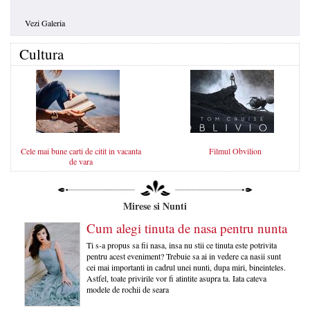
Vezi Galeria
Cultura
Cele mai bune carti de citit in vacanta
Filmul Obvilion
de vara
Mirese si Nunti
Cum alegi tinuta de nasa pentru nunta
Ti s-a propus sa fii nasa, insa nu stii ce tinuta este potrivita
pentru acest eveniment? Trebuie sa ai in vedere ca nasii sunt
cei mai importanti in cadrul unei nunti, dupa miri, bineinteles.
Astfel, toate privirile vor fi atintite asupra ta. Iata cateva
modele de rochii de seara