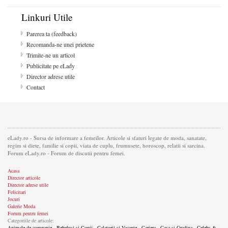
Linkuri Utile
Parerea ta (feedback)
Recomanda-ne unei prietene
Trimite-ne un articol
Publicitate pe eLady
Director adrese utile
Contact
eLady.ro - Sursa de informare a femeilor. Articole si sfaturi legate de moda, sanatate,
regim si diete, familie si copii, viata de cuplu, frumusete, horoscop, relatii si sarcina.
Forum eLady.ro - Forum de discutii pentru femei.
Acasa
Director articole
Director adrese utile
Felicitari
Jocuri
Galerie Moda
Forum pentru femei
Categoriile de articole:
Animale de companie
,
Bebelusi si Copii
,
Calatorii si Vacante
,
Cariera
,
Casa si Gradina
,
Celebs &