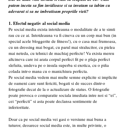
putem inceta sa fim invidioase si sa invatam sa iubim cu
adevarat si sa ne imbratisam propriile vieti?
1. Efectul negativ al social media
Pe social media exista intotdeauna o modalitate de a te simti
rau cu ce ai. Intotdeauna va fi cineva cu un corp mai bun (in
special acele bloggerite de fitness!), cu o casa mai frumoasa,
cu un dressing mai bogat, cu parul mai stralucitor, cu pielea
mai neteda, cu tehnici de machiaj perfecte! Va exista mereu
altcineva care isi arata corpul perfect fit pe o plaja perfect
slefuita, undeva pe o insula superba si exotica, cu o piña
colada intr-o mana cu o manichiura perfecta.
Pe social media vedem mai multe semne explicite si implicite
de oameni care sunt fericiti, bogati si de succes dintr-o
fotografie decat de la o actualizare de status. O fotografie
poate provoca o comparatie sociala imediata intre noi si “ei”,
cei “perfecti” si asta poate declansa sentimente de
inferioritate.
Doar ca pe social media vei gasi o versiune mai buna a
tuturor, deoarece social media este, in multe privinte, o