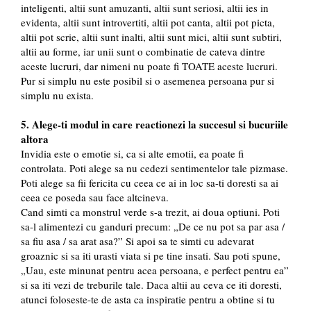
inteligenti, altii sunt amuzanti, altii sunt seriosi, altii ies in
evidenta, altii sunt introvertiti, altii pot canta, altii pot picta,
altii pot scrie, altii sunt inalti, altii sunt mici, altii sunt subtiri,
altii au forme, iar unii sunt o combinatie de cateva dintre
aceste lucruri, dar nimeni nu poate fi TOATE aceste lucruri.
Pur si simplu nu este posibil si o asemenea persoana pur si
simplu nu exista.
5. Alege-ti modul in care reactionezi la succesul si bucuriile
altora
Invidia este o emotie si, ca si alte emotii, ea poate fi
controlata. Poti alege sa nu cedezi sentimentelor tale pizmase.
Poti alege sa fii fericita cu ceea ce ai in loc sa-ti doresti sa ai
ceea ce poseda sau face altcineva.
Cand simti ca monstrul verde s-a trezit, ai doua optiuni. Poti
sa-l alimentezi cu ganduri precum: „De ce nu pot sa par asa /
sa fiu asa / sa arat asa?” Si apoi sa te simti cu adevarat
groaznic si sa iti urasti viata si pe tine insati. Sau poti spune,
„Uau, este minunat pentru acea persoana, e perfect pentru ea”
si sa iti vezi de treburile tale. Daca altii au ceva ce iti doresti,
atunci foloseste-te de asta ca inspiratie pentru a obtine si tu