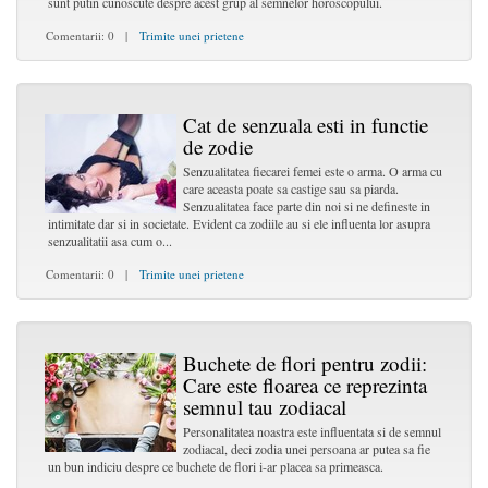
sunt putin cunoscute despre acest grup al semnelor horoscopului.
Comentarii: 0 |
Trimite unei prietene
Cat de senzuala esti in functie
de zodie
Senzualitatea fiecarei femei este o arma. O arma cu
care aceasta poate sa castige sau sa piarda.
Senzualitatea face parte din noi si ne defineste in
intimitate dar si in societate. Evident ca zodiile au si ele influenta lor asupra
senzualitatii asa cum o...
Comentarii: 0 |
Trimite unei prietene
Buchete de flori pentru zodii:
Care este floarea ce reprezinta
semnul tau zodiacal
Personalitatea noastra este influentata si de semnul
zodiacal, deci zodia unei persoana ar putea sa fie
un bun indiciu despre ce buchete de flori i-ar placea sa primeasca.