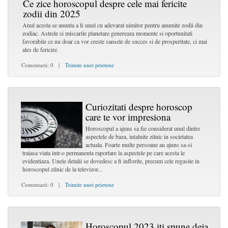
Ce zice horoscopul despre cele mai fericite
zodii din 2025
Anul acesta se anunta a fi unul cu adevarat uimitor pentru anumite zodii din
zodiac. Astrele si miscarile planetare genereaza momente si oportunitati
favorabile ce nu doar ca vor creste sansele de succes si de prosperitate, ci mai
ales de fericire.
Comentarii: 0 |
Trimite unei prietene
Curiozitati despre horoscop
care te vor impresiona
Horoscopul a ajuns sa fie considerat unul dintre
aspectele de baza, intalnite zilnic in societatea
actuala. Foarte multe persoane au ajuns sa-si
traiasa viata intr-o permanenta raportare la aspectele pe care acesta le
evidentiaza. Unele detalii se dovedesc a fi inflorite, precum cele regasite in
horoscopul zilnic de la televizor...
Comentarii: 0 |
Trimite unei prietene
Horoscopul 2023 iti spune deja