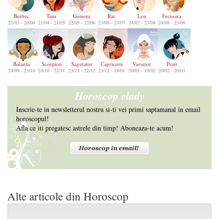
Berbec
Taur
Gemeni
Rac
Leu
Fecioara
21/03 - 20/04
21/04 - 21/05
22/05 - 22/06
23/06 - 23/07
24/07 - 23/08
24/08 - 23/09
Balanta
Scorpion
Sagetator
Capricorn
Varsator
Pesti
24/09 - 23/10
24/10 - 22/11
23/11 - 22/12
23/12 - 19/01
20/01 - 19/02
20/02 - 20/03
Horoscop elady
Inscrie-te in newsletterul nostru si-ti vei primi saptamanal in email
horoscopul!
Afla ce iti pregatesc astrele din timp! Aboneaza-te acum!
Alte articole din Horoscop