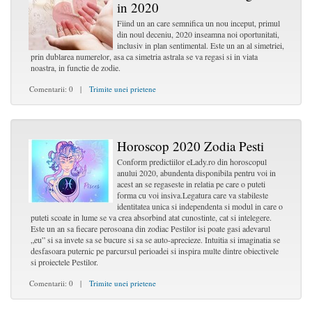
in 2020
Fiind un an care semnifica un nou inceput, primul
din noul deceniu, 2020 inseamna noi oportunitati,
inclusiv in plan sentimental. Este un an al simetriei,
prin dublarea numerelor, asa ca simetria astrala se va regasi si in viata
noastra, in functie de zodie.
Comentarii: 0 |
Trimite unei prietene
Horoscop 2020 Zodia Pesti
Conform predictiilor eLady.ro din horoscopul
anului 2020, abundenta disponibila pentru voi in
acest an se regaseste in relatia pe care o puteti
forma cu voi insiva.Legatura care va stabileste
identitatea unica si independenta si modul in care o
puteti scoate in lume se va crea absorbind atat cunostinte, cat si intelegere.
Este un an sa fiecare perosoana din zodiac Pestilor isi poate gasi adevarul
„eu” si sa invete sa se bucure si sa se auto-aprecieze. Intuitia si imaginatia se
desfasoara puternic pe parcursul perioadei si inspira multe dintre obiectivele
si proiectele Pestilor.
Comentarii: 0 |
Trimite unei prietene