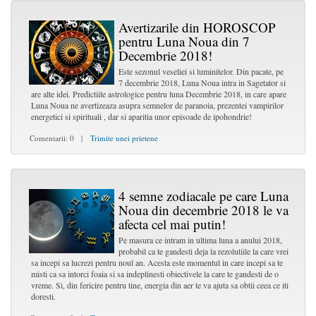
Avertizarile din HOROSCOP
pentru Luna Noua din 7
Decembrie 2018!
Este sezonul veseliei si luminitelor. Din pacate, pe
7 decembrie 2018, Luna Noua intra in Sagetator si
are alte idei. Predictiile astrologice pentru luna Decembrie 2018, in care apare
Luna Noua ne avertizeaza asupra semnelor de paranoia, prezentei vampirilor
energetici si spirituali , dar si aparitia unor episoade de ipohondrie!
Comentarii: 0 |
Trimite unei prietene
4 semne zodiacale pe care Luna
Noua din decembrie 2018 le va
afecta cel mai putin!
Pe masura ce intram in ultima luna a anului 2018,
probabil ca te gandesti deja la rezolutiile la care vrei
sa incepi sa lucrezi pentru noul an. Acesta este momentul in care incepi sa te
misti ca sa intorci foaia si sa indeplinesti obiectivele la care te gandesti de o
vreme. Si, din fericire pentru tine, energia din aer te va ajuta sa obtii ceea ce iti
doresti.