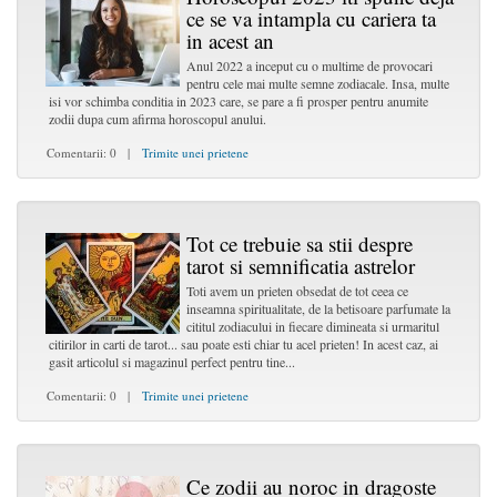
ce se va intampla cu cariera ta
in acest an
Anul 2022 a inceput cu o multime de provocari
pentru cele mai multe semne zodiacale. Insa, multe
isi vor schimba conditia in 2023 care, se pare a fi prosper pentru anumite
zodii dupa cum afirma horoscopul anului.
Comentarii: 0 |
Trimite unei prietene
Tot ce trebuie sa stii despre
tarot si semnificatia astrelor
Toti avem un prieten obsedat de tot ceea ce
inseamna spiritualitate, de la betisoare parfumate la
cititul zodiacului in fiecare dimineata si urmaritul
citirilor in carti de tarot... sau poate esti chiar tu acel prieten! In acest caz, ai
gasit articolul si magazinul perfect pentru tine...
Comentarii: 0 |
Trimite unei prietene
Ce zodii au noroc in dragoste