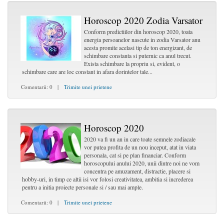
Horoscop 2020 Zodia Varsator
Conform predictiilor din horoscop 2020, toata
energia persoanelor nascute in zodia Varsator anu
acesta promite acelasi tip de ton energizant, de
schimbare constanta si puternic ca anul trecut.
Exista schimbare la propriu si, evident, o
schimbare care are loc constant in afara dorintelor tale...
Comentarii: 0 |
Trimite unei prietene
Horoscop 2020
2020 va fi un an in care toate semnele zodiacale
vor putea profita de un nou inceput, atat in viata
personala, cat si pe plan financiar. Conform
horoscopului anului 2020, unii dintre noi ne vom
concentra pe amuzament, distractie, placere si
hobby-uri, in timp ce altii isi vor folosi creativitatea, ambitia si increderea
pentru a initia proiecte personale si / sau mai ample.
Comentarii: 0 |
Trimite unei prietene