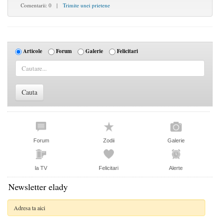
Comentarii: 0 |
Trimite unei prietene
Articole
Forum
Galerie
Felicitari
Forum
Zodii
Galerie
la TV
Felicitari
Alerte
Newsletter elady