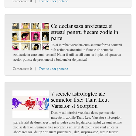
Comentarii: 0 |
Trimite unei prietene
Ce declansaza anxietatea si
stresul pentru fiecare zodie in
parte
Te-ai intrebat vreodata cum se transforma oamenii
sub actiunea stresului in functie de semnele
zodiacale in care sunt nascuti? Nu ar fi util sa stii cum sa impiedici apasarea
acelor puncte de presiune si a butoanelor de panica?
Comentarii: 0 |
Trimite unei prietene
7 secrete astrologice ale
semnelor fixe: Taur, Leu,
Varsator si Scorpion
Daca v-ati intrebat vreodata de ce persoanele
nascute in zodiile Taur, Leu, Varsator si Scorpion
par a fi atat de dure, acest fapt ar putea avea legatura cu faptul ca sunt semne
zodiacale fixe. Semnele fixe reprezinta un grup de zodii care sunt unice in
abordarea lor de tip "nu luam prizonieri", dar, surprinzator, aceste lucruri