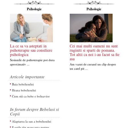
Psihologie
Psihologie
La ce sa va asteptati in
Cei mai multi oameni nu sunt
psihoterapie sau consiliere
ruginiti si sparti de pomana.
psihologica
Tot altii ca noi i-au facut sa fie
asa
Sesiunile de psihoterapie pot dura
aproximativ ...
Am vazut de curand un clip despre
un catel pit ...
Articole importante
Baia bebelusului
Hrana bebelusului
Cum stii ca bebe e bolnavior
In forum despre Bebelusi si
Copii
Alaptarea la san a bebelusului
E-urile din mancarea pentru