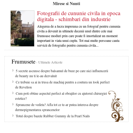
Mirese si Nunti
Fotografii de cununie civila in epoca
digitala - schimbari din industrie
Alegerea de a lucra impreuna cu un fotograf pentru cununia
civila a devenit in ultimele decenii unul dintre cele mai
frumoase moduri prin care poate fi imortalizat un moment
important in viata unui cuplu. Tot mai multe persoane cauta
servicii de fotografie pentru cununia civila...
Frumusete
- Ultimele Articole
5 secrete ascunse despre balsamul de buze pe care nici influencerii
de beauty nu ti le-au dezvaluit
Ce trebuie sa ai in trusa de machiaj pentru a contura un look perfect
de Revelion
Cum poti obtine aspectul perfect al obrajilor cu ajutorul chirurgiei
estetice?
Sprancene de vedeta? Afla tot ce te-ar putea interesa despre
dermopigmentarea sprancenelor
Totul despre bazele Rubber Gummy de la Pearl Nails