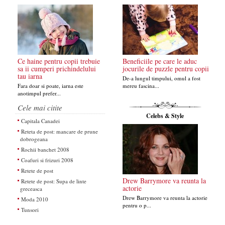
Ce haine pentru copii trebuie
Beneficiile pe care le aduc
sa ii cumperi prichindelului
jocurile de puzzle pentru copii
tau iarna
De-a lungul timpului, omul a fost
Fara doar si poate, iarna este
mereu fascina...
anotimpul prefer...
Cele mai citite
Celebs & Style
Capitala Canadei
Reteta de post: mancare de prune
dobrogeana
Rochii banchet 2008
Coafuri si frizuri 2008
Retete de post
Drew Barrymore va reunta la
Retete de post: Supa de linte
actorie
greceasca
Drew Barrymore va reunta la actorie
Moda 2010
pentru o p...
Tunsori