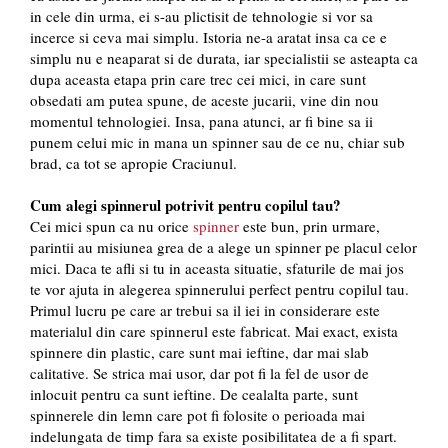
in cele din urma, ei s-au plictisit de tehnologie si vor sa
incerce si ceva mai simplu. Istoria ne-a aratat insa ca ce e
simplu nu e neaparat si de durata, iar specialistii se asteapta ca
dupa aceasta etapa prin care trec cei mici, in care sunt
obsedati am putea spune, de aceste jucarii, vine din nou
momentul tehnologiei. Insa, pana atunci, ar fi bine sa ii
punem celui mic in mana un spinner sau de ce nu, chiar sub
brad, ca tot se apropie Craciunul.
Cum alegi spinnerul potrivit pentru copilul tau?
Cei mici spun ca nu orice
spinner
este bun, prin urmare,
parintii au misiunea grea de a alege un spinner pe placul celor
mici. Daca te afli si tu in aceasta situatie, sfaturile de mai jos
te vor ajuta in alegerea spinnerului perfect pentru copilul tau.
Primul lucru pe care ar trebui sa il iei in considerare este
materialul din care spinnerul este fabricat. Mai exact, exista
spinnere din plastic, care sunt mai ieftine, dar mai slab
calitative. Se strica mai usor, dar pot fi la fel de usor de
inlocuit pentru ca sunt ieftine. De cealalta parte, sunt
spinnerele din lemn care pot fi folosite o perioada mai
indelungata de timp fara sa existe posibilitatea de a fi spart.