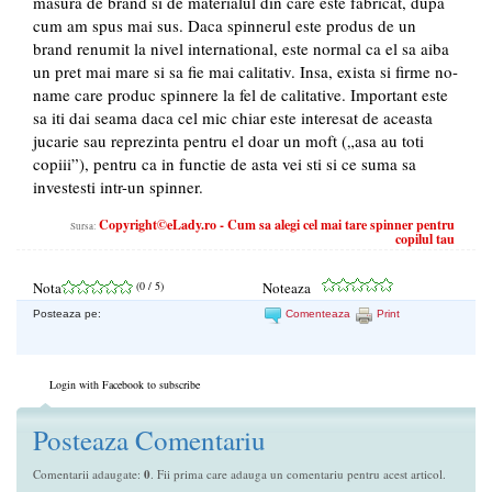
masura de brand si de materialul din care este fabricat, dupa
cum am spus mai sus. Daca spinnerul este produs de un
brand renumit la nivel international, este normal ca el sa aiba
un pret mai mare si sa fie mai calitativ. Insa, exista si firme no-
name care produc spinnere la fel de calitative. Important este
sa iti dai seama daca cel mic chiar este interesat de aceasta
jucarie sau reprezinta pentru el doar un moft („asa au toti
copiii”), pentru ca in functie de asta vei sti si ce suma sa
investesti intr-un spinner.
Copyright©eLady.ro - Cum sa alegi cel mai tare spinner pentru
Sursa:
copilul tau
Nota
(
0
/ 5)
Noteaza
Posteaza pe:
Comenteaza
Print
Login with Facebook to subscribe
Posteaza Comentariu
Comentarii adaugate:
0
. Fii prima care adauga un comentariu pentru acest articol.