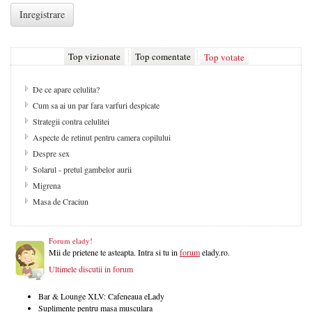
Top vizionate
Top comentate
Top votate
De ce apare celulita?
Cum sa ai un par fara varfuri despicate
Strategii contra celulitei
Aspecte de retinut pentru camera copilului
Despre sex
Solarul - pretul gambelor aurii
Migrena
Masa de Craciun
Forum elady!
Mii de prietene te asteapta. Intra si tu in
forum
elady.ro.
Ultimele discutii in forum
Bar & Lounge XLV: Cafeneaua eLady
Suplimente pentru masa musculara