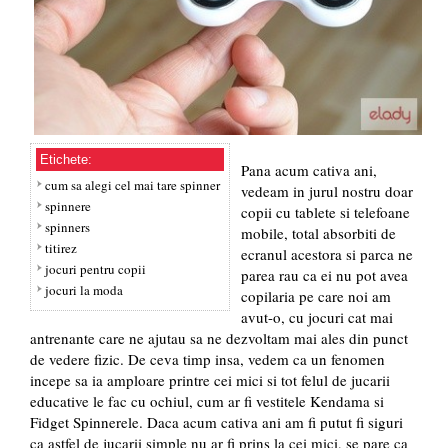
Etichete:
Pana acum cativa ani,
cum sa alegi cel mai tare spinner
vedeam in jurul nostru doar
spinnere
copii cu tablete si telefoane
spinners
mobile, total absorbiti de
titirez
ecranul acestora si parca ne
jocuri pentru copii
parea rau ca ei nu pot avea
jocuri la moda
copilaria pe care noi am
avut-o, cu jocuri cat mai
antrenante care ne ajutau sa ne dezvoltam mai ales din punct
de vedere fizic. De ceva timp insa, vedem ca un fenomen
incepe sa ia amploare printre cei mici si tot felul de jucarii
educative le fac cu ochiul, cum ar fi vestitele Kendama si
Fidget Spinnerele. Daca acum cativa ani am fi putut fi siguri
ca astfel de jucarii simple nu ar fi prins la cei mici, se pare ca