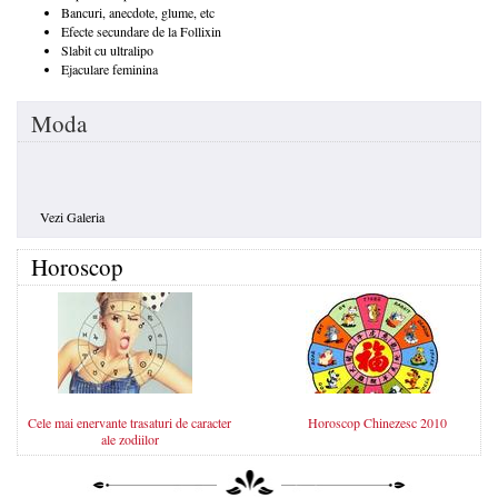
Bancuri, anecdote, glume, etc
Efecte secundare de la Follixin
Slabit cu ultralipo
Ejaculare feminina
Moda
Vezi Galeria
Horoscop
Cele mai enervante trasaturi de caracter
Horoscop Chinezesc 2010
ale zodiilor