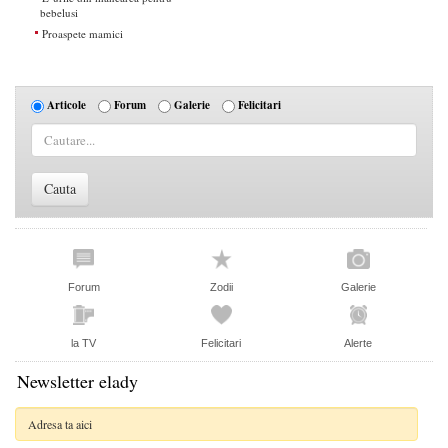
bebelusi
Proaspete mamici
Articole
Forum
Galerie
Felicitari
Forum
Zodii
Galerie
la TV
Felicitari
Alerte
Newsletter elady