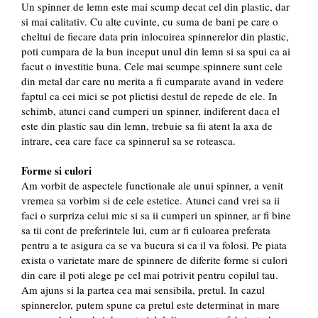
Un spinner de lemn este mai scump decat cel din plastic, dar
si mai calitativ. Cu alte cuvinte, cu suma de bani pe care o
cheltui de fiecare data prin inlocuirea spinnerelor din plastic,
poti cumpara de la bun inceput unul din lemn si sa spui ca ai
facut o investitie buna. Cele mai scumpe spinnere sunt cele
din metal dar care nu merita a fi cumparate avand in vedere
faptul ca cei mici se pot plictisi destul de repede de ele. In
schimb, atunci cand cumperi un spinner, indiferent daca el
este din plastic sau din lemn, trebuie sa fii atent la axa de
intrare, cea care face ca spinnerul sa se roteasca.
Forme si culori
Am vorbit de aspectele functionale ale unui spinner, a venit
vremea sa vorbim si de cele estetice. Atunci cand vrei sa ii
faci o surpriza celui mic si sa ii cumperi un spinner, ar fi bine
sa tii cont de preferintele lui, cum ar fi culoarea preferata
pentru a te asigura ca se va bucura si ca il va folosi. Pe piata
exista o varietate mare de spinnere de diferite forme si culori
din care il poti alege pe cel mai potrivit pentru copilul tau.
Am ajuns si la partea cea mai sensibila, pretul. In cazul
spinnerelor, putem spune ca pretul este determinat in mare