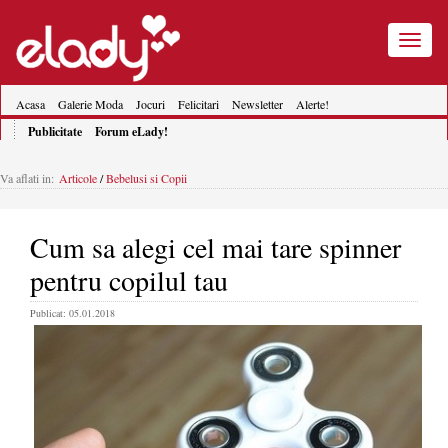
Toggle
navigatio
Acasa
Galerie Moda
Jocuri
Felicitari
Newsletter
Alerte!
Publicitate
Forum eLady!
Va aflati in:
Articole
/
Bebelusi si Copii
Cum sa alegi cel mai tare spinner
pentru copilul tau
Publicat: 05.01.2018