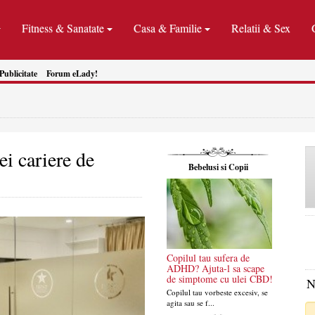
Fitness & Sanatate
Casa & Familie
Relatii & Sex
Publicitate
Forum eLady!
ei cariere de
Bebelusi si Copii
Copilul tau sufera de
ADHD? Ajuta-l sa scape
de simptome cu ulei CBD!
N
Copilul tau vorbeste excesiv, se
agita sau se f...