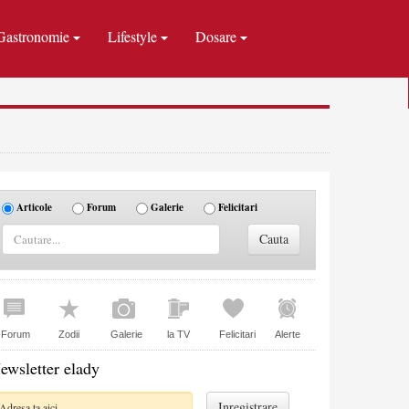
Gastronomie
Lifestyle
Dosare
Articole
Forum
Galerie
Felicitari
Forum
Zodii
Galerie
la TV
Felicitari
Alerte
ewsletter elady