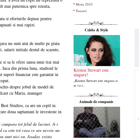
Moda 2010
lt mai puternica spre reusita,
Tunsori
a si eforturile depuse pentru
pasati si mai rapizi.
Celebs & Style
gura nu sunt atat de multe pe piata
 salarii initiale destul de scazute,
 si sa le ofere sansa unui trai mai
. Inca din prima luna, studioul le
Kristen Stewart este
t suport financiar este garantat in
singura?
ceput.
„Kristen Stewart este singura si
se va i...
eschis despre jobul de model de
odcast cu Maria, manager
Animale de companie
 Best Studios, ca are un copil in
iecare doua saptamani le investeste in
i cumpara tot felul de lucruri. A-i
ed ca este tot ceea ce are nevoie un
 nu sunt nici eu. Asadar, exista