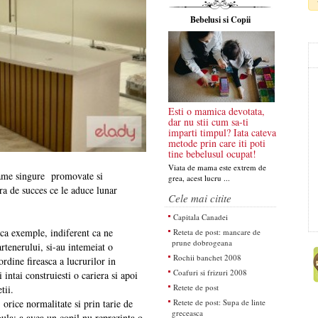
Bebelusi si Copii
Esti o mamica devotata,
dar nu stii cum sa-ti
imparti timpul? Iata cateva
metode prin care iti poti
tine bebelusul ocupat!
Viata de mama este extrem de
mame singure promovate si
grea, acest lucru ...
era de succes ce le aduce lunar
Cele mai citite
Capitala Canadei
ca exemple, indiferent ca ne
Reteta de post: mancare de
prune dobrogeana
tenerului, si-au intemeiat o
Rochii banchet 2008
ordine fireasca a lucrurilor in
Coafuri si frizuri 2008
ntai construiesti o cariera si apoi
Retete de post
tii.
Retete de post: Supa de linte
 orice normalitate si prin tarie de
greceasca
gula: a avea un copil nu reprezinta o