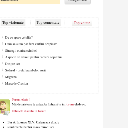
Top vizionate
Top comentate
Top votate
De ce apare celulita?
Cum sa ai un par fara varfuri despicate
Strategii contra celulitei
Aspecte de retinut pentru camera copilului
Despre sex
Solarul - pretul gambelor aurii
Migrena
Masa de Craciun
Forum elady!
Mii de prietene te asteapta. Intra si tu in
forum
elady.ro.
Ultimele discutii in forum
Bar & Lounge XLV: Cafeneaua eLady
Suplimente pentru masa musculara