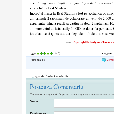
aceasta legatura si banii au o importanta destul de mare.”
videochat la Best Studios.
Inceputul Irinei la Best Studios a fost pe sectiunea de non-
din primele 2 saptamani de colaborare un venit de 2.500 d
experienta, Irina a reusit sa castige in doar 2 saptamani 10
„In momentul de fata castig 10.000 de dolari la perioada.
jos odata ce ai ajuns sus, dar depinde mult de tine si sa vre
Copyright©eLady.ro - Tinerelele
Sursa:
Nota
(
5
/ 5)
Noteaza
Posteaza pe:
Come
Login with Facebook to subscribe
Posteaza Comentariu
Comentarii adaugate:
0
. Fii prima care adauga un comentariu pentru aces
Nume
Email(nu va