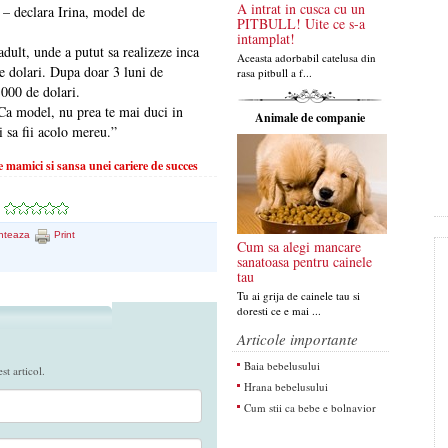
A intrat in cusca cu un
– declara Irina, model de
PITBULL! Uite ce s-a
intamplat!
adult, unde a putut sa realizeze inca
Aceasta adorbabil catelusa din
e dolari. Dupa doar 3 luni de
rasa pitbull a f...
.000 de dolari.
 Ca model, nu prea te mai duci in
Animale de companie
i sa fii acolo mereu.”
 mamici si sansa unei cariere de succes
nteaza
Print
Cum sa alegi mancare
sanatoasa pentru cainele
tau
Tu ai grija de cainele tau si
doresti ce e mai ...
Articole importante
Baia bebelusului
t articol.
Hrana bebelusului
Cum stii ca bebe e bolnavior