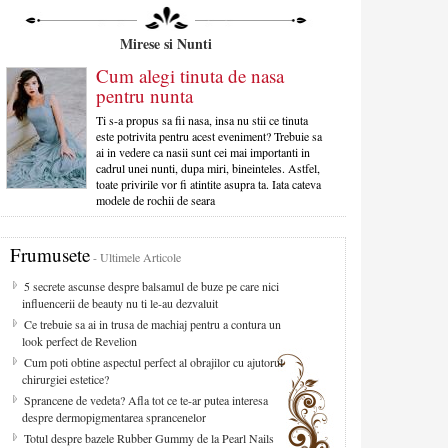
Mirese si Nunti
Cum alegi tinuta de nasa
pentru nunta
Ti s-a propus sa fii nasa, insa nu stii ce tinuta
este potrivita pentru acest eveniment? Trebuie sa
ai in vedere ca nasii sunt cei mai importanti in
cadrul unei nunti, dupa miri, bineinteles. Astfel,
toate privirile vor fi atintite asupra ta. Iata cateva
modele de rochii de seara
Frumusete
- Ultimele Articole
5 secrete ascunse despre balsamul de buze pe care nici
influencerii de beauty nu ti le-au dezvaluit
Ce trebuie sa ai in trusa de machiaj pentru a contura un
look perfect de Revelion
Cum poti obtine aspectul perfect al obrajilor cu ajutorul
chirurgiei estetice?
Sprancene de vedeta? Afla tot ce te-ar putea interesa
despre dermopigmentarea sprancenelor
Totul despre bazele Rubber Gummy de la Pearl Nails