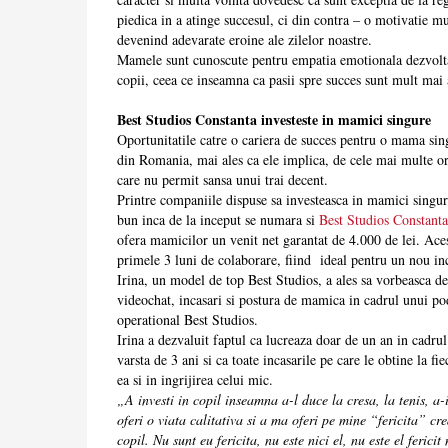
piedica in a atinge succesul, ci din contra – o motivatie mu
devenind adevarate eroine ale zilelor noastre.
Mamele sunt cunoscute pentru empatia emotionala dezvoltat
copii, ceea ce inseamna ca pasii spre succes sunt mult mai a
Best Studios Constanta investeste in mamici singure
Oportunitatile catre o cariera de succes pentru o mama sin
din Romania, mai ales ca ele implica, de cele mai multe ori,
care nu permit sansa unui trai decent.
Printre companiile dispuse sa investeasca in mamici singure
bun inca de la inceput se numara si
Best Studios Constanta
ofera mamicilor un venit net garantat de 4.000 de lei. Aces
primele 3 luni de colaborare, fiind ideal pentru un nou in
Irina, un model de top Best Studios, a ales sa vorbeasca d
videochat, incasari si postura de mamica in cadrul unui p
operational Best Studios.
Irina a dezvaluit faptul ca lucreaza doar de un an in cadrul
varsta de 3 ani si ca toate incasarile pe care le obtine la f
ea si in ingrijirea celui mic.
„A investi in copil inseamna a-l duce la cresa, la tenis, a-
oferi o viata calitativa si a ma oferi pe mine “fericita” cr
copil. Nu sunt eu fericita, nu este nici el, nu este el fericit