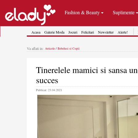
Fashion & Beauty
Suplimente
Acasa
Galerie Moda
Jocuri
Felicitari
Newsletter
Alerte!
Va aflati in:
Articole
/
Bebelusi si Copii
Tinerelele mamici si sansa un
succes
Publicat: 23.04.2021