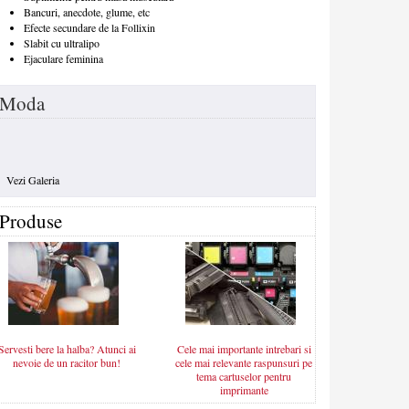
Bancuri, anecdote, glume, etc
Efecte secundare de la Follixin
Slabit cu ultralipo
Ejaculare feminina
Moda
Vezi Galeria
Produse
Servesti bere la halba? Atunci ai
Cele mai importante intrebari si
nevoie de un racitor bun!
cele mai relevante raspunsuri pe
tema cartuselor pentru
imprimante