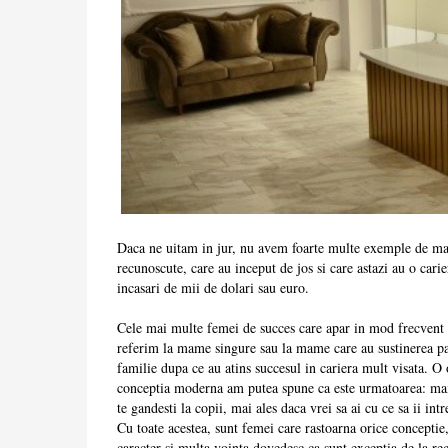
Daca ne uitam in jur, nu avem foarte multe exemple de 
recunoscute, care au inceput de jos si care astazi au o cari
incasari de mii de dolari sau euro.
Cele mai multe femei de succes care apar in mod frecvent 
referim la mame singure sau la mame care au sustinerea par
familie dupa ce au atins succesul in cariera mult visata. O 
conceptia moderna am putea spune ca este urmatoarea: mai i
te gandesti la copii, mai ales daca vrei sa ai cu ce sa ii intre
Cu toate acestea, sunt femei care rastoarna orice conceptie,
caracter si multa vointa dovedesc ca sunt exceptia de la re