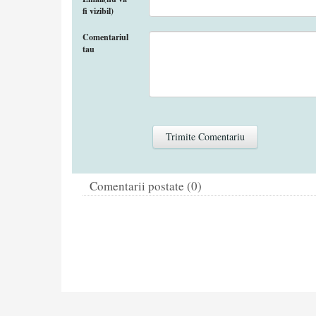
fi vizibil)
Comentariul
tau
Comentarii postate (0)