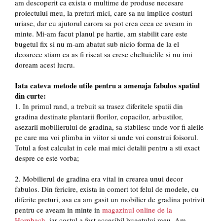
am descoperit ca exista o multime de produse necesare
proiectului meu, la preturi mici, care sa nu implice costuri
uriase, dar cu ajutorul carora sa pot crea ceea ce aveam in
minte. Mi-am facut planul pe hartie, am stabilit care este
bugetul fix si nu m-am abatut sub nicio forma de la el
deoarece stiam ca as fi riscat sa cresc cheltuielile si nu imi
doream acest lucru.
Iata cateva metode utile pentru a amenaja fabulos spatiul
din curte:
1. In primul rand, a trebuit sa trasez diferitele spatii din
gradina destinate plantarii florilor, copacilor, arbustilor,
asezarii mobilierului de gradina, sa stabilesc unde vor fi aleile
pe care ma voi plimba in viitor si unde voi construi foisorul.
Totul a fost calculat in cele mai mici detalii pentru a sti exact
despre ce este vorba;
2. Mobilierul de gradina era vital in crearea unui decor
fabulos. Din fericire, exista in comert tot felul de modele, cu
diferite preturi, asa ca am gasit un mobilier de gradina potrivit
pentru ce aveam in minte in
magazinul online de la
Hornbach
, iar costul a fost accesibil bugetului meu. Am