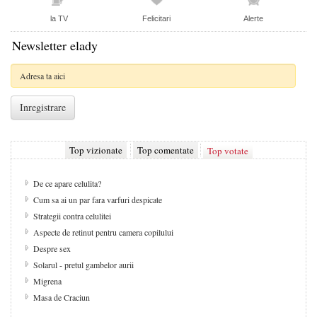
la TV
Felicitari
Alerte
Newsletter elady
Top vizionate
Top comentate
Top votate
De ce apare celulita?
Cum sa ai un par fara varfuri despicate
Strategii contra celulitei
Aspecte de retinut pentru camera copilului
Despre sex
Solarul - pretul gambelor aurii
Migrena
Masa de Craciun