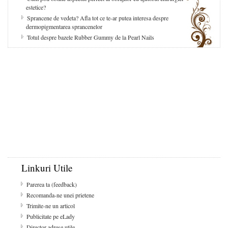
estetice?
Sprancene de vedeta? Afla tot ce te-ar putea interesa despre
dermopigmentarea sprancenelor
Totul despre bazele Rubber Gummy de la Pearl Nails
Linkuri Utile
Parerea ta (feedback)
Recomanda-ne unei prietene
Trimite-ne un articol
Publicitate pe eLady
Director adrese utile