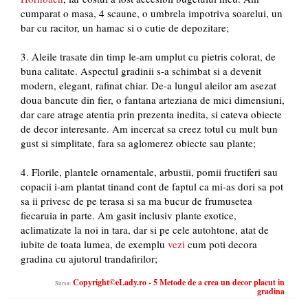
cumparat o masa, 4 scaune, o umbrela impotriva soarelui, un
bar cu racitor, un hamac si o cutie de depozitare;
3. Aleile trasate din timp le-am umplut cu pietris colorat, de
buna calitate. Aspectul gradinii s-a schimbat si a devenit
modern, elegant, rafinat chiar. De-a lungul aleilor am asezat
doua bancute din fier, o fantana arteziana de mici dimensiuni,
dar care atrage atentia prin prezenta inedita, si cateva obiecte
de decor interesante. Am incercat sa creez totul cu mult bun
gust si simplitate, fara sa aglomerez obiecte sau plante;
4. Florile, plantele ornamentale, arbustii, pomii fructiferi sau
copacii i-am plantat tinand cont de faptul ca mi-as dori sa pot
sa ii privesc de pe terasa si sa ma bucur de frumusetea
fiecaruia in parte. Am gasit inclusiv plante exotice,
aclimatizate la noi in tara, dar si pe cele autohtone, atat de
iubite de toata lumea, de exemplu
vezi
cum poti decora
gradina cu ajutorul trandafirilor;
Copyright©eLady.ro - 5 Metode de a crea un decor placut in
Sursa:
gradina