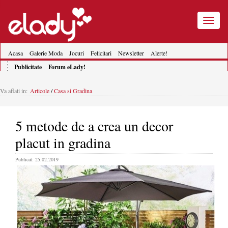
Toggle
navigatio
Acasa
Galerie Moda
Jocuri
Felicitari
Newsletter
Alerte!
Publicitate
Forum eLady!
Va aflati in:
Articole
/
Casa si Gradina
5 metode de a crea un decor
placut in gradina
Publicat: 25.02.2019