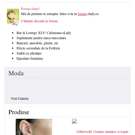
Forum elady!
Mii de prietene te asteapta. Intra si tu in
forum
elady.ro.
Ultimele discutii in forum
Bar & Lounge XLV: Cafeneaua eLady
Suplimente pentru masa musculara
Bancuri, anecdote, glume, etc
Efecte secundare de la Follixin
Slabit cu ultralipo
Ejaculare feminina
Moda
Vezi Galeria
Produse
Gitterweld: Gratare metalice si trepte