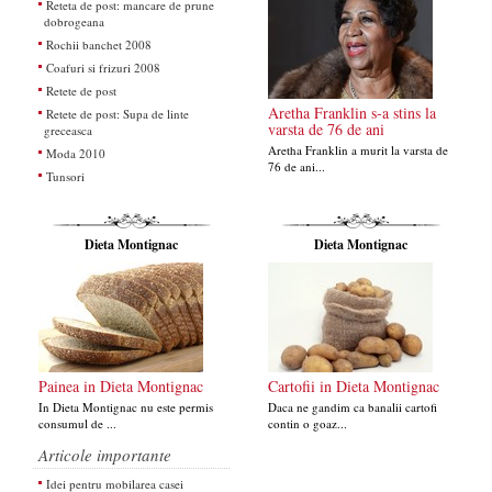
Reteta de post: mancare de prune
dobrogeana
Rochii banchet 2008
Coafuri si frizuri 2008
Retete de post
Aretha Franklin s-a stins la
Retete de post: Supa de linte
varsta de 76 de ani
greceasca
Aretha Franklin a murit la varsta de
Moda 2010
76 de ani...
Tunsori
Dieta Montignac
Dieta Montignac
Painea in Dieta Montignac
Cartofii in Dieta Montignac
In Dieta Montignac nu este permis
Daca ne gandim ca banalii cartofi
consumul de ...
contin o goaz...
Articole importante
Idei pentru mobilarea casei