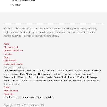
Contact
eLady.ro - Sursa de informare a femeilor. Articole si sfaturi legate de moda, sanatate,
regim si diete, familie si copii, viata de cuplu, frumusete, horoscop, relatii si sarcina.
Forum eLady.ro - Forum de discutii pentru femei.
Acasa
Director articole
Director adrese utile
Felicitari
Jocuri
Galerie Moda
Forum pentru femei
Categoriile de articole:
Animale de companie
,
Bebelusi si Copii
,
Calatorii si Vacante
,
Cariera
,
Casa si Gradina
,
Celebs &
Style
,
Cultura
,
Dieta Montignac
,
Divertisment
,
Editorial
,
Familie
,
Fitness
,
Frumusete
,
Gastronomie
,
Horoscop
,
Mirese si Nunti
,
Moda
,
Personalitati
,
Povesti
,
Produse
,
Psihologie
,
Regim si Diete
,
Relatii & Sex
,
Retete de slabire
,
Sanatate
,
Sarcina
,
Societate
,
Tu faci diferenta!
Tine-te in contact
Forum
Alerte in email
Newsletter
5 metode de a crea un decor placut in gradina
Copyright © 2005 - 2011, Solidweb LTD.