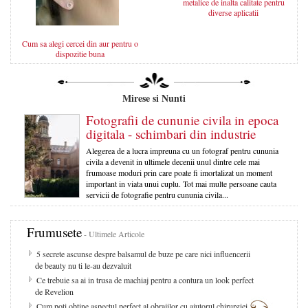
metalice de inalta calitate pentru
diverse aplicatii
Cum sa alegi cercei din aur pentru o
dispozitie buna
Mirese si Nunti
Fotografii de cununie civila in epoca
digitala - schimbari din industrie
Alegerea de a lucra impreuna cu un fotograf pentru cununia
civila a devenit in ultimele decenii unul dintre cele mai
frumoase moduri prin care poate fi imortalizat un moment
important in viata unui cuplu. Tot mai multe persoane cauta
servicii de fotografie pentru cununia civila...
Frumusete
- Ultimele Articole
5 secrete ascunse despre balsamul de buze pe care nici influencerii
de beauty nu ti le-au dezvaluit
Ce trebuie sa ai in trusa de machiaj pentru a contura un look perfect
de Revelion
Cum poti obtine aspectul perfect al obrajilor cu ajutorul chirurgiei