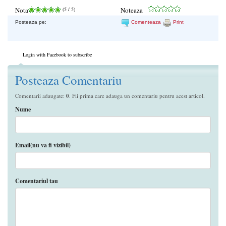
Nota
(
5
/ 5)
Noteaza
Posteaza pe:
Comenteaza
Print
Login with Facebook to subscribe
Posteaza Comentariu
Comentarii adaugate:
0
. Fii prima care adauga un comentariu pentru acest articol.
Nume
Email(nu va fi vizibil)
Comentariul tau