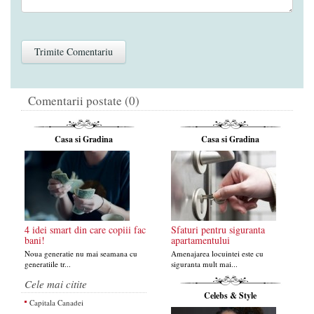
Comentarii postate (0)
Casa si Gradina
Casa si Gradina
4 idei smart din care copiii fac
Sfaturi pentru siguranta
bani!
apartamentului
Noua generatie nu mai seamana cu
Amenajarea locuintei este cu
generatiile tr...
siguranta mult mai...
Cele mai citite
Celebs & Style
Capitala Canadei