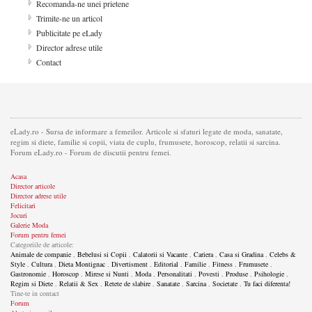
Recomanda-ne unei prietene
Trimite-ne un articol
Publicitate pe eLady
Director adrese utile
Contact
eLady.ro - Sursa de informare a femeilor. Articole si sfaturi legate de moda, sanatate,
regim si diete, familie si copii, viata de cuplu, frumusete, horoscop, relatii si sarcina.
Forum eLady.ro - Forum de discutii pentru femei.
Acasa
Director articole
Director adrese utile
Felicitari
Jocuri
Galerie Moda
Forum pentru femei
Categoriile de articole:
Animale de companie
,
Bebelusi si Copii
,
Calatorii si Vacante
,
Cariera
,
Casa si Gradina
,
Celebs &
Style
,
Cultura
,
Dieta Montignac
,
Divertisment
,
Editorial
,
Familie
,
Fitness
,
Frumusete
,
Gastronomie
,
Horoscop
,
Mirese si Nunti
,
Moda
,
Personalitati
,
Povesti
,
Produse
,
Psihologie
,
Regim si Diete
,
Relatii & Sex
,
Retete de slabire
,
Sanatate
,
Sarcina
,
Societate
,
Tu faci diferenta!
Tine-te in contact
Forum