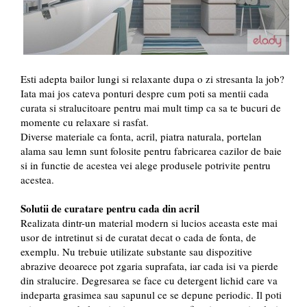
Esti adepta bailor lungi si relaxante dupa o zi stresanta la job?
Iata mai jos cateva ponturi despre cum poti sa mentii cada
curata si stralucitoare pentru mai mult timp ca sa te bucuri de
momente cu relaxare si rasfat.
Diverse materiale ca fonta, acril, piatra naturala, portelan
alama sau lemn sunt folosite pentru fabricarea cazilor de baie
si in functie de acestea vei alege produsele potrivite pentru
acestea.
Solutii de curatare pentru cada din acril
Realizata dintr-un material modern si lucios aceasta este mai
usor de intretinut si de curatat decat o cada de fonta, de
exemplu. Nu trebuie utilizate substante sau dispozitive
abrazive deoarece pot zgaria suprafata, iar cada isi va pierde
din stralucire. Degresarea se face cu detergent lichid care va
indeparta grasimea sau sapunul ce se depune periodic. Il poti