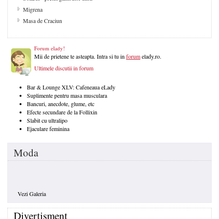
Migrena
Masa de Craciun
Forum elady!
Mii de prietene te asteapta. Intra si tu in
forum
elady.ro.
Ultimele discutii in forum
Bar & Lounge XLV: Cafeneaua eLady
Suplimente pentru masa musculara
Bancuri, anecdote, glume, etc
Efecte secundare de la Follixin
Slabit cu ultralipo
Ejaculare feminina
Moda
Vezi Galeria
Divertisment