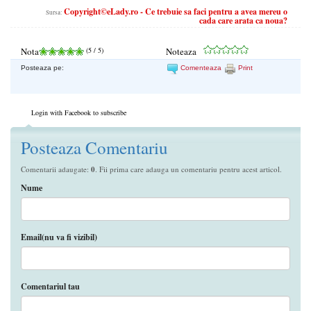
Copyright©eLady.ro - Ce trebuie sa faci pentru a avea mereu o
Sursa:
cada care arata ca noua?
Nota
(
5
/ 5)
Noteaza
Posteaza pe:
Comenteaza
Print
Login with Facebook to subscribe
Posteaza Comentariu
Comentarii adaugate:
0
. Fii prima care adauga un comentariu pentru acest articol.
Nume
Email(nu va fi vizibil)
Comentariul tau