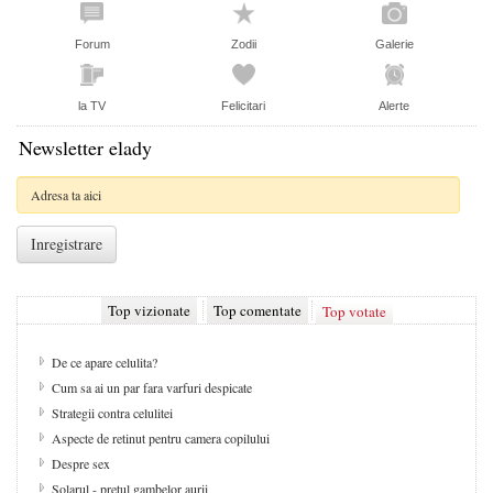
Forum
Zodii
Galerie
la TV
Felicitari
Alerte
Newsletter elady
Top vizionate
Top comentate
Top votate
De ce apare celulita?
Cum sa ai un par fara varfuri despicate
Strategii contra celulitei
Aspecte de retinut pentru camera copilului
Despre sex
Solarul - pretul gambelor aurii