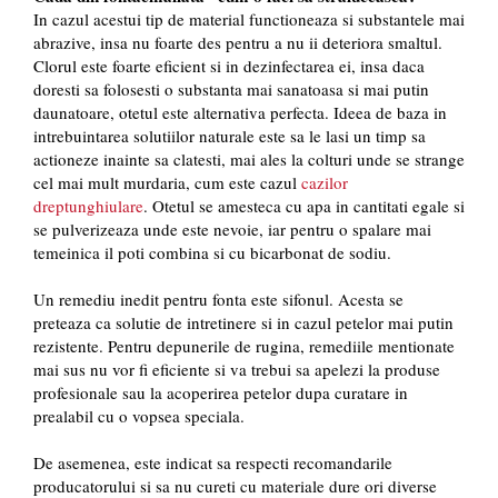
In cazul acestui tip de material functioneaza si substantele mai
abrazive, insa nu foarte des pentru a nu ii deteriora smaltul.
Clorul este foarte eficient si in dezinfectarea ei, insa daca
doresti sa folosesti o substanta mai sanatoasa si mai putin
daunatoare, otetul este alternativa perfecta. Ideea de baza in
intrebuintarea solutiilor naturale este sa le lasi un timp sa
actioneze inainte sa clatesti, mai ales la colturi unde se strange
cel mai mult murdaria, cum este cazul
cazilor
dreptunghiulare
. Otetul se amesteca cu apa in cantitati egale si
se pulverizeaza unde este nevoie, iar pentru o spalare mai
temeinica il poti combina si cu bicarbonat de sodiu.
Un remediu inedit pentru fonta este sifonul. Acesta se
preteaza ca solutie de intretinere si in cazul petelor mai putin
rezistente. Pentru depunerile de rugina, remediile mentionate
mai sus nu vor fi eficiente si va trebui sa apelezi la produse
profesionale sau la acoperirea petelor dupa curatare in
prealabil cu o vopsea speciala.
De asemenea, este indicat sa respecti recomandarile
producatorului si sa nu cureti cu materiale dure ori diverse