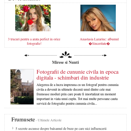
3 trucuri pentru a arata perfect in orice
Anastasia Lazariuc: albumul
fotografie!
�Sinceritate�
Mirese si Nunti
Fotografii de cununie civila in epoca
digitala - schimbari din industrie
Alegerea de a lucra impreuna cu un fotograf pentru cununia
civila a devenit in ultimele decenii unul dintre cele mai
frumoase moduri prin care poate fi imortalizat un moment
important in viata unui cuplu. Tot mai multe persoane cauta
servicii de fotografie pentru cununia civila...
Frumusete
- Ultimele Articole
5 secrete ascunse despre balsamul de buze pe care nici influencerii