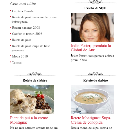
Cele mai citite
Celebs & Style
Capitala Canadei
Reteta de post: mancare de prune
dobrogeana
Rochii banchet 2008
Coafuri si frizuri 2008
Retete de post
Jodie Foster, premiata la
Retete de post: Supa de linte
Globul de Aur
greceasca
Jodie Foster, castigatoare a doua
Moda 2010
premii Osca...
Tunsori
Retete de slabire
Retete de slabire
Piept de pui a la creme
Retete Montignac: Supa-
Montignac
Crema de conopida
Nu ne mai aducem aminte unde am
Reteta monti de supa-crema de