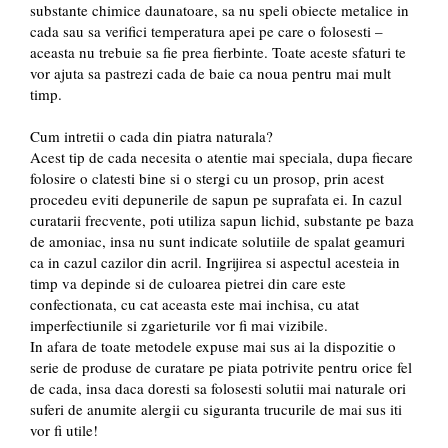
substante chimice daunatoare, sa nu speli obiecte metalice in
cada sau sa verifici temperatura apei pe care o folosesti –
aceasta nu trebuie sa fie prea fierbinte. Toate aceste sfaturi te
vor ajuta sa pastrezi cada de baie ca noua pentru mai mult
timp.
Cum intretii o cada din piatra naturala?
Acest tip de cada necesita o atentie mai speciala, dupa fiecare
folosire o clatesti bine si o stergi cu un prosop, prin acest
procedeu eviti depunerile de sapun pe suprafata ei. In cazul
curatarii frecvente, poti utiliza sapun lichid, substante pe baza
de amoniac, insa nu sunt indicate solutiile de spalat geamuri
ca in cazul cazilor din acril. Ingrijirea si aspectul acesteia in
timp va depinde si de culoarea pietrei din care este
confectionata, cu cat aceasta este mai inchisa, cu atat
imperfectiunile si zgarieturile vor fi mai vizibile.
In afara de toate metodele expuse mai sus ai la dispozitie o
serie de produse de curatare pe piata potrivite pentru orice fel
de cada, insa daca doresti sa folosesti solutii mai naturale ori
suferi de anumite alergii cu siguranta trucurile de mai sus iti
vor fi utile!