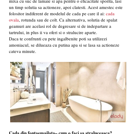
mixa cu suc de lamaie si apa pentru o eficacitate sporita, lasi
un timp solutia sa actioneze, apoi clatesti. Acest amestec este
folositor indiferent de modelul de cada pe care il ai:
cada
ovala
, rotunda sau de colt. Ca alternativa, solutia de spalat
geamuri are acelasi rol de degresare si de indepartare a
tartrului, in plus ii va oferi si o stralucire aparte.
Daca te confrunti cu pete ingalbenite poti sa utilizezi
amoniacul, se dilueaza cu putina apa si se lasa sa actioneze
cateva minute.
Cada din fontaemailata– cum o faci sa straluceasca?