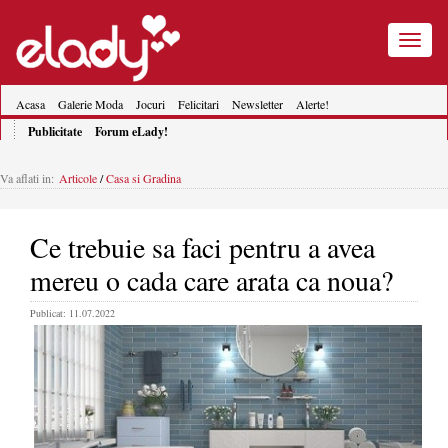
Toggle
navigatio
Acasa
Galerie Moda
Jocuri
Felicitari
Newsletter
Alerte!
Publicitate
Forum eLady!
Va aflati in:
Articole
/
Casa si Gradina
Ce trebuie sa faci pentru a avea
mereu o cada care arata ca noua?
Publicat: 11.07.2022