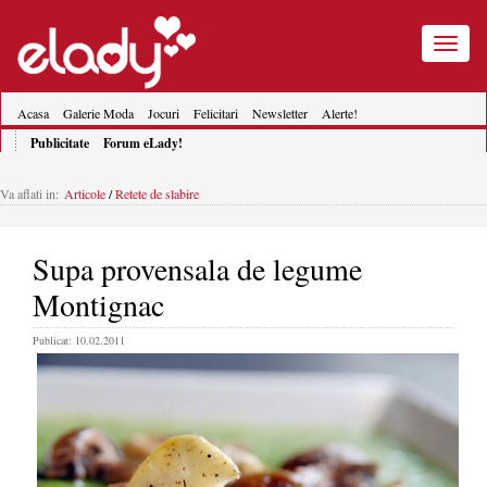
Toggle
navigatio
Acasa
Galerie Moda
Jocuri
Felicitari
Newsletter
Alerte!
Publicitate
Forum eLady!
Va aflati in:
Articole
/
Retete de slabire
Supa provensala de legume
Montignac
Publicat: 10.02.2011