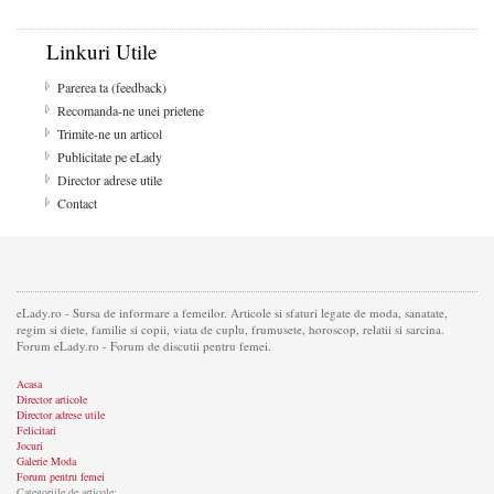
Linkuri Utile
Parerea ta (feedback)
Recomanda-ne unei prietene
Trimite-ne un articol
Publicitate pe eLady
Director adrese utile
Contact
eLady.ro - Sursa de informare a femeilor. Articole si sfaturi legate de moda, sanatate,
regim si diete, familie si copii, viata de cuplu, frumusete, horoscop, relatii si sarcina.
Forum eLady.ro - Forum de discutii pentru femei.
Acasa
Director articole
Director adrese utile
Felicitari
Jocuri
Galerie Moda
Forum pentru femei
Categoriile de articole: