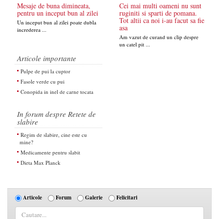
Mesaje de buna dimineata,
Cei mai multi oameni nu sunt
pentru un inceput bun al zilei
ruginiti si sparti de pomana.
Tot altii ca noi i-au facut sa fie
Un inceput bun al zilei poate dubla
asa
increderea ...
Am vazut de curand un clip despre
un catel pit ...
Articole importante
Pulpe de pui la cuptor
Fasole verde cu pui
Conopida in inel de carne tocata
In forum despre Retete de
slabire
Regim de slabire, cine este cu
mine?
Medicamente pentru slabit
Dieta Max Planck
Articole
Forum
Galerie
Felicitari