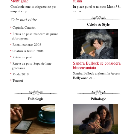
Montignac
susan
Cosuletele mici si elegante de pui
Iti place puiul si tii dieta Monti? Si
umplut cu p...
esti in ...
Cele mai citite
Celebs & Style
Capitala Canadei
Reteta de post: mancare de prune
dobrogeana
Rochii banchet 2008
Coafuri si frizuri 2008
Retete de post
Sandra Bullock se considera
Retete de post: Supa de linte
binecuvantata
greceasca
Sandra Bullock a glumit la Access
Moda 2010
Hollywood ca...
Tunsori
Psihologie
Psihologie