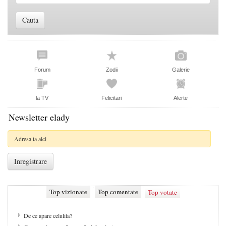
Forum
Zodii
Galerie
la TV
Felicitari
Alerte
Newsletter elady
Top vizionate
Top comentate
Top votate
De ce apare celulita?