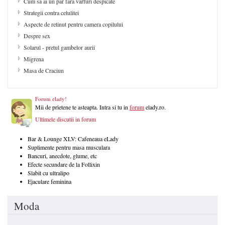
Cum sa ai un par fara varfuri despicate
Strategii contra celulitei
Aspecte de retinut pentru camera copilului
Despre sex
Solarul - pretul gambelor aurii
Migrena
Masa de Craciun
Forum elady!
Mii de prietene te asteapta. Intra si tu in
forum
elady.ro.
Ultimele discutii in forum
Bar & Lounge XLV: Cafeneaua eLady
Suplimente pentru masa musculara
Bancuri, anecdote, glume, etc
Efecte secundare de la Follixin
Slabit cu ultralipo
Ejaculare feminina
Moda