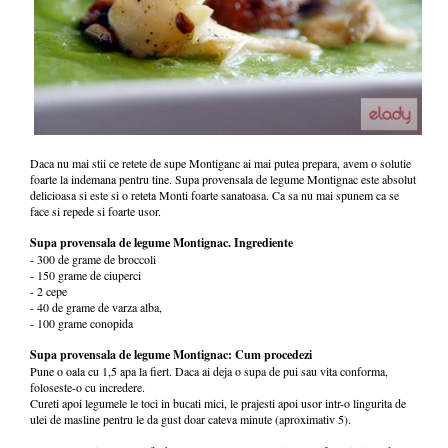
Daca nu mai stii ce retete de supe Montiganc ai mai putea prepara, avem o solutie
foarte la indemana pentru tine. Supa provensala de legume Montignac este absolut
delicioasa si este si o reteta Monti foarte sanatoasa. Ca sa nu mai spunem ca se
face si repede si foarte usor.
Supa provensala de legume Montignac. Ingrediente
- 300 de grame de broccoli
- 150 grame de ciuperci
- 2 cepe
- 40 de grame de varza alba,
- 100 grame conopida
Supa provensala de legume Montignac: Cum procedezi
Pune o oala cu 1,5 apa la fiert. Daca ai deja o supa de pui sau vita conforma,
foloseste-o cu incredere.
Cureti apoi legumele le toci in bucati mici, le prajesti apoi usor intr-o lingurita de
ulei de masline pentru le da gust doar cateva minute (aproximativ 5).