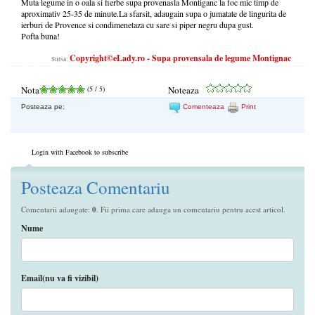
Muta legume in o oala si f
ierbe supa provenasla Montiganc la foc mic timp de
aproximativ 25-35 de minute.La sfarsit,
adaugain supa o jumatate de lingurita de
ierburi de Provence si condimenetaza cu sare si piper negru dupa gust.
Pofta buna!
Copyright©eLady.ro - Supa provensala de legume Montignac
Sursa:
Nota
(
5
/ 5)
Noteaza
Posteaza pe:
Comenteaza
Print
Login with Facebook to subscribe
Posteaza Comentariu
Comentarii adaugate:
0
. Fii prima care adauga un comentariu pentru acest articol.
Nume
Email(nu va fi vizibil)