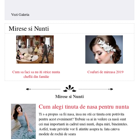
Vezi Galeria
Mirese si Nunti
Cum sa faci sa nu iti strice nunta
Coafuri de mireasa 2019
cheflii din familie
Mirese si Nunti
Cum alegi tinuta de nasa pentru nunta
Ti s-a propus sa fii nasa, insa nu stii ce tinuta este potrivita
pentru acest eveniment? Trebuie sa ai in vedere ca nasii sunt
cei mai importanti in cadrul unei nunti, dupa miri, bineinteles.
Astfel, toate privirile vor fi atintite asupra ta. Iata cateva
modele de rochii de seara