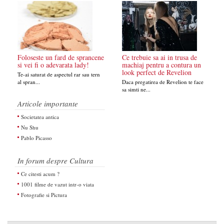
Foloseste un fard de sprancene
Ce trebuie sa ai in trusa de
si vei fi o adevarata lady!
machiaj pentru a contura un
look perfect de Revelion
Te-ai saturat de aspectul rar sau tern
al spran...
Daca pregatirea de Revelion te face
sa simti ne...
Articole importante
Societatea antica
Nu Shu
Pablo Picasso
In forum despre Cultura
Ce citesti acum ?
1001 filme de vazut intr-o viata
Fotografie si Pictura