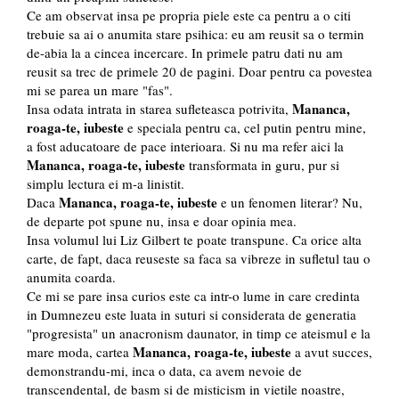
Ce am observat insa pe propria piele este ca pentru a o citi
trebuie sa ai o anumita stare psihica: eu am reusit sa o termin
de-abia la a cincea incercare. In primele patru dati nu am
reusit sa trec de primele 20 de pagini. Doar pentru ca povestea
mi se parea un mare "fas".
Mananca,
Insa odata intrata in starea sufleteasca potrivita,
roaga-te, iubeste
e speciala pentru ca, cel putin pentru mine,
a fost aducatoare de pace interioara. Si nu ma refer aici la
Mananca, roaga-te, iubeste
transformata in guru, pur si
simplu lectura ei m-a linistit.
Mananca, roaga-te, iubeste
Daca
e un fenomen literar? Nu,
de departe pot spune nu, insa e doar opinia mea.
Insa volumul lui Liz Gilbert te poate transpune. Ca orice alta
carte, de fapt, daca reuseste sa faca sa vibreze in sufletul tau o
anumita coarda.
Ce mi se pare insa curios este ca intr-o lume in care credinta
in Dumnezeu este luata in suturi si considerata de generatia
"progresista" un anacronism daunator, in timp ce ateismul e la
Mananca, roaga-te, iubeste
mare moda, cartea
a avut succes,
demonstrandu-mi, inca o data, ca avem nevoie de
transcendental, de basm si de misticism in vietile noastre,