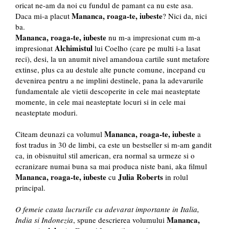
oricat ne-am da noi cu fundul de pamant ca nu este asa.
Mananca, roaga-te, iubeste
Daca mi-a placut
? Nici da, nici
ba.
Mananca, roaga-te, iubeste
nu m-a impresionat cum m-a
Alchimistul
impresionat
lui Coelho (care pe multi i-a lasat
reci), desi, la un anumit nivel amandoua cartile sunt metafore
extinse, plus ca au destule alte puncte comune, incepand cu
devenirea pentru a ne implini destinele, pana la adevarurile
fundamentale ale vietii descoperite in cele mai neasteptate
momente, in cele mai neasteptate locuri si in cele mai
neasteptate moduri.
Mananca, roaga-te, iubeste
Citeam deunazi ca volumul
a
fost tradus in 30 de limbi, ca este un bestseller si m-am gandit
ca, in obisnuitul stil american, era normal sa urmeze si o
ecranizare numai buna sa mai produca niste bani, aka filmul
Mananca, roaga-te, iubeste
Julia Roberts
cu
in rolul
principal.
O femeie cauta lucrurile cu adevarat importante in Italia,
Mananca,
India si Indonezia
, spune descrierea volumului