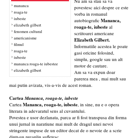
Nu am sa stau sa va
mananca
povestesc aici despre ce este
roaga-te
vorba in romanul
iubeste
Mananca,
autobiografic
elizabeth gilbert
roaga-te, iubeste
al
fenomen cultural
scriitoarei americane
americanisme
Elizabeth Gilbert.
filmul
Informatiile acestea le poate
roaga-te
gasi oricine folosind,
iubeste
simplu, google sau un alt
mananca roaga-te iubestee
motor de cautare.
elizabeth gilbert
Am sa va expun doar
parerea mea , mai mult sau
mai putin avizata, vis-a-vis de acest roman.
Cartea
Mananca, roaga-te, iubeste
Mananca, roaga-te, iubeste
Cartea
, in sine, nu e o opera
literara in adevaratul sens al cuvantului.
Povestea e usor dezlanata, parca ar fi fost transpusa din forma
unui jurnal in naratiune mai mult de dragul unei nevoi
stringente impuse de un editor decat de o nevoie de a scrie
dintr-un preaplin sufletesc.