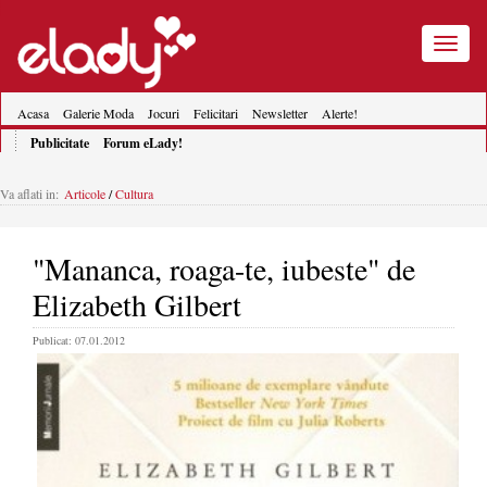
Toggle
navigatio
Acasa
Galerie Moda
Jocuri
Felicitari
Newsletter
Alerte!
Publicitate
Forum eLady!
Va aflati in:
Articole
/
Cultura
"Mananca, roaga-te, iubeste" de
Elizabeth Gilbert
Publicat: 07.01.2012