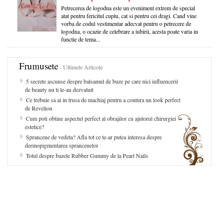
Petrecerea de logodna este un eveniment extrem de special
atat pentru fericitul cuplu, cat si pentru cei dragi. Cand vine
vorba de codul vestimentar adecvat pentru o petrecere de
logodna, o ocazie de celebrare a iubirii, acesta poate varia in
functie de tema...
Frumusete
- Ultimele Articole
5 secrete ascunse despre balsamul de buze pe care nici influencerii
de beauty nu ti le-au dezvaluit
Ce trebuie sa ai in trusa de machiaj pentru a contura un look perfect
de Revelion
Cum poti obtine aspectul perfect al obrajilor cu ajutorul chirurgiei
estetice?
Sprancene de vedeta? Afla tot ce te-ar putea interesa despre
dermopigmentarea sprancenelor
Totul despre bazele Rubber Gummy de la Pearl Nails