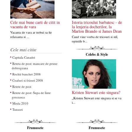
Cele mai bune carti de citit in
Istoria tricoului barbatesc - de
vacanta de vara
la lenjeria docherilor, la
Marlon Brando si James Dean
Vacanta de vara ar trebui sa fie
relaxanta si ...
Cand vine vorba de tricouri si stil,
opiniile b...
Cele mai citite
Celebs & Style
Capitala Canadei
Reteta de post: mancare de prune
dobrogeana
Rochii banchet 2008
Coafuri si frizuri 2008
Retete de post
Kristen Stewart este singura?
Retete de post: Supa de linte
greceasca
„Kristen Stewart este singura si se va
i...
Moda 2010
Tunsori
Frumusete
Frumusete