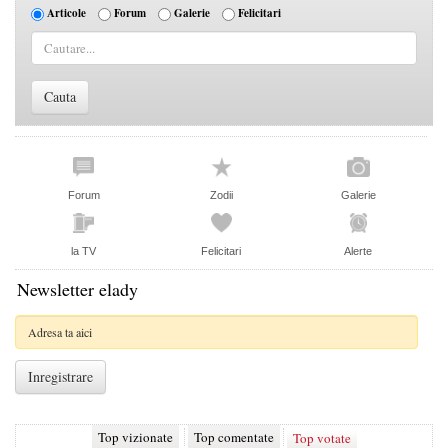
Articole
Forum
Galerie
Felicitari
Forum
Zodii
Galerie
la TV
Felicitari
Alerte
Newsletter elady
Top vizionate
Top comentate
Top votate