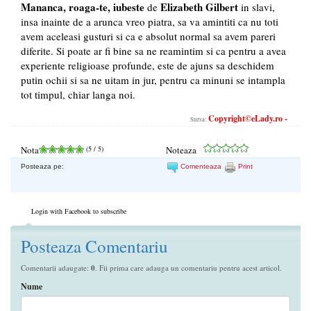
Mananca, roaga-te, iubeste
Elizabeth Gilbert
de
in slavi,
insa inainte de a arunca vreo piatra, sa va amintiti ca nu toti
avem aceleasi gusturi si ca e absolut normal sa avem pareri
diferite. Si poate ar fi bine sa ne reamintim si ca pentru a avea
experiente religioase profunde, este de ajuns sa deschidem
putin ochii si sa ne uitam in jur, pentru ca minuni se intampla
tot timpul, chiar langa noi.
Copyright©eLady.ro -
Sursa:
Nota
(
5
/ 5)
Noteaza
Posteaza pe:
Comenteaza
Print
Login with Facebook to subscribe
Posteaza Comentariu
Comentarii adaugate:
0
. Fii prima care adauga un comentariu pentru acest articol.
Nume