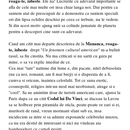
roaga-te, iubeste
. Ete na! Lucrurile cu adevarat importante se
afla de cele mai multe ori insa chiar langa noi. Dar pentru ca
suntem atat de preocupati de a demonstra ca suntem speciali
ori din lipsa ochilor deschisi pe ceea ce trebuie, nu le vedem.
Si din acest motiv ajung unii sa colinde jumatate de planeta
pentru a descoperi cine sunt cu adevarat.
Mananca, roaga-
Cand am citit mai departe descrierea de la
te, iubeste
drept "
Un fenomen cultural american
" m-a bufnit
rasul, sa fiu cinstita. Nu ma criticati si nu sariti cu gura pe
mine, o sa va explic imediat de ce.
Cea mai "tare" natiune din lume e, din pacate, nitel debusolata
(nu ca noi, romanii, am fi mai breji) si e disperata de a fi,
cumva si oricum, inaintea celorlalti. Tot ce suna exotic,
cosmopolit, religios intr-un mod mai neobisnuit, atrage si e
"cool". Sa ne amintim doar de turistii americani care, ajunsi la
Codul lui Da Vinci
Paris dupa ce au citit
, se duceau la Luvru
sa se holbeze prin piramida de sticla, poate-poate or zari si ei,
muritorii de rand, vreun mormant sfant sub ea, insa
nicidecum sa intre si sa admire exponatele celebrului muzeu,
ca nu era destul de interesant si nici nu vindeau aia
hamburgheri cu cartofi prajiti.