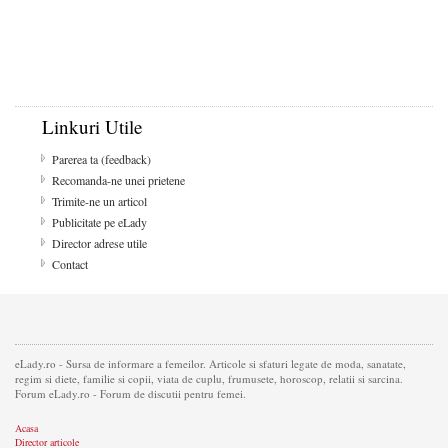
Linkuri Utile
Parerea ta (feedback)
Recomanda-ne unei prietene
Trimite-ne un articol
Publicitate pe eLady
Director adrese utile
Contact
eLady.ro - Sursa de informare a femeilor. Articole si sfaturi legate de moda, sanatate,
regim si diete, familie si copii, viata de cuplu, frumusete, horoscop, relatii si sarcina.
Forum eLady.ro - Forum de discutii pentru femei.
Acasa
Director articole