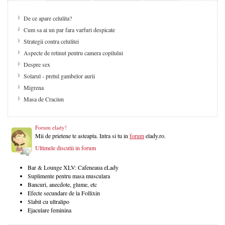
De ce apare celulita?
Cum sa ai un par fara varfuri despicate
Strategii contra celulitei
Aspecte de retinut pentru camera copilului
Despre sex
Solarul - pretul gambelor aurii
Migrena
Masa de Craciun
Forum elady!
Mii de prietene te asteapta. Intra si tu in
forum
elady.ro.
Ultimele discutii in forum
Bar & Lounge XLV: Cafeneaua eLady
Suplimente pentru masa musculara
Bancuri, anecdote, glume, etc
Efecte secundare de la Follixin
Slabit cu ultralipo
Ejaculare feminina