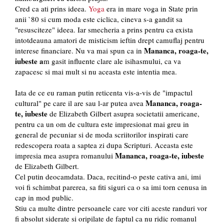
Cred ca ati prins ideea.
Yoga
era in mare voga in State prin
anii `80 si cum moda este ciclica, cineva s-a gandit sa
"resusciteze" ideea. Iar smecheria a prins pentru ca exista
intotdeauna amatori de misticism ieftin drept camuflaj pentru
Mananca, roaga-te,
interese financiare. Nu va mai spun ca in
iubeste a
m gasit influente clare ale isihasmului, ca va
zapacesc si mai mult si nu aceasta este intentia mea.
Iata de ce eu raman putin reticenta vis-a-vis de "impactul
Mananca, roaga-
cultural" pe care il are sau l-ar putea avea
te, iubeste
de Elizabeth Gilbert asupra societatii americane,
pentru ca un om de cultura este impresionat mai greu in
general de pecuniar si de moda scriitorilor inspirati care
redescopera roata a saptea zi dupa Scripturi. Aceasta este
Mananca, roaga-te, iubeste
impresia mea asupra romanului
de Elizabeth Gilbert.
Cel putin deocamdata. Daca, recitind-o peste cativa ani, imi
voi fi schimbat parerea, sa fiti siguri ca o sa imi torn cenusa in
cap in mod public.
Stiu ca multe dintre persoanele care vor citi aceste randuri vor
fi absolut siderate si oripilate de faptul ca nu ridic romanul