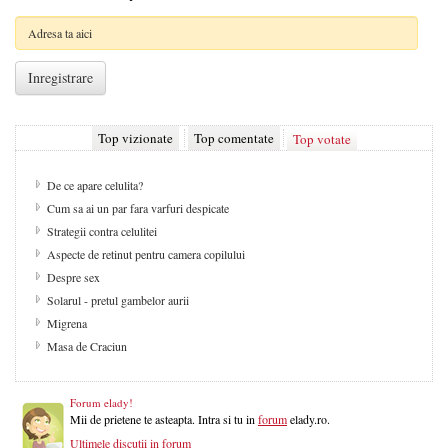
Top vizionate
Top comentate
Top votate
De ce apare celulita?
Cum sa ai un par fara varfuri despicate
Strategii contra celulitei
Aspecte de retinut pentru camera copilului
Despre sex
Solarul - pretul gambelor aurii
Migrena
Masa de Craciun
Forum elady!
Mii de prietene te asteapta. Intra si tu in
forum
elady.ro.
Ultimele discutii in forum