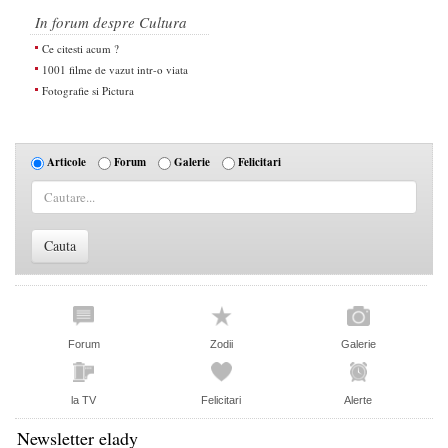
In forum despre Cultura
Ce citesti acum ?
1001 filme de vazut intr-o viata
Fotografie si Pictura
Articole
Forum
Galerie
Felicitari
Forum
Zodii
Galerie
la TV
Felicitari
Alerte
Newsletter elady