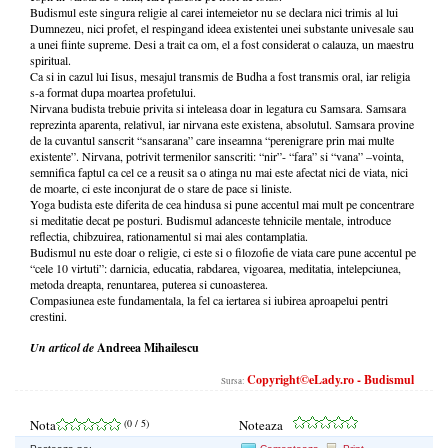
Budismul este singura religie al carei intemeietor nu se declara nici trimis al lui
Dumnezeu, nici profet, el respingand ideea existentei unei substante univesale sau
a unei fiinte supreme. Desi a trait ca om, el a fost considerat o calauza, un maestru
spiritual.
Ca si in cazul lui Iisus, mesajul transmis de Budha a fost transmis oral, iar religia
s-a format dupa moartea profetului.
Nirvana budista trebuie privita si inteleasa doar in legatura cu Samsara. Samsara
reprezinta aparenta, relativul, iar nirvana este existena, absolutul. Samsara provine
de la cuvantul sanscrit “sansarana” care inseamna “perenigrare prin mai multe
existente”. Nirvana, potrivit termenilor sanscriti: “nir”- “fara” si “vana” –vointa,
semnifica faptul ca cel ce a reusit sa o atinga nu mai este afectat nici de viata, nici
de moarte, ci este inconjurat de o stare de pace si liniste.
Yoga budista este diferita de cea hindusa si pune accentul mai mult pe concentrare
si meditatie decat pe posturi. Budismul adanceste tehnicile mentale, introduce
reflectia, chibzuirea, rationamentul si mai ales contamplatia.
Budismul nu este doar o religie, ci este si o filozofie de viata care pune accentul pe
“cele 10 virtuti”: darnicia, educatia, rabdarea, vigoarea, meditatia, intelepciunea,
metoda dreapta, renuntarea, puterea si cunoasterea.
Compasiunea este fundamentala, la fel ca iertarea si iubirea aproapelui pentri
crestini.
Un articol de
Andreea Mihailescu
Copyright©eLady.ro - Budismul
Sursa:
Nota
(
0
/ 5)
Noteaza