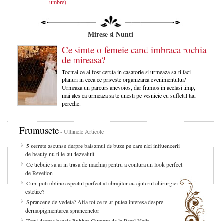
umbre)
Mirese si Nunti
Ce simte o femeie cand imbraca rochia
de mireasa?
Tocmai ce ai fost ceruta in casatorie si urmeaza sa-ti faci
planuri in ceea ce priveste organizarea evenimentului?
Urmeaza un parcurs anevoios, dar frumos in acelasi timp,
mai ales ca urmeaza sa te unesti pe vesnicie cu sufletul tau
pereche.
Frumusete
- Ultimele Articole
5 secrete ascunse despre balsamul de buze pe care nici influencerii
de beauty nu ti le-au dezvaluit
Ce trebuie sa ai in trusa de machiaj pentru a contura un look perfect
de Revelion
Cum poti obtine aspectul perfect al obrajilor cu ajutorul chirurgiei
estetice?
Sprancene de vedeta? Afla tot ce te-ar putea interesa despre
dermopigmentarea sprancenelor
Totul despre bazele Rubber Gummy de la Pearl Nails