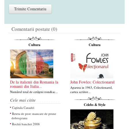
Comentarii postate (0)
Cultura
Cultura
De la italienii din Romania la
John Fowles: Colectionarul
romanii din Italia...
Aparuta in 1963, Colectionarul,
Numărul total de cetățeni rom&ac...
cartea scriitor...
Cele mai citite
Celebs & Style
Capitala Canadei
Reteta de post: mancare de prune
dobrogeana
Rochii banchet 2008