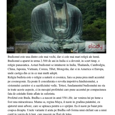
Budismul este una dintre cele mai vechi, dar si cele mai mari religii ale lumii.
Budismul a aparut in urma 2.500 de ani in India si a devenit, in scurt timp, o
religie panasiatica. Astazi budismul se intalneste in India, Thailanda, Cambodgia,
China, Japonia, Vietnam, Coreea, Tibet, Mongolia, dar si in America si Europa,
unde castiga din ce in ce mai multi adepti.
Religia budista este o religie a naturii si cosmica, fara sa puna prea mult accentul
pe cosmogonie. Ea poate fi considerata o revolta impotriva hinduismului, a
sistemului castelor si a sacrificiului vedic. Totusi, fundamentul budismului nu sta
in toate aceste aspecte, ci in mesajul profetului care pune accentul pe compasiunea
fata de celelalte fiinte aflate in suferinta.
Profetul este Buda. Budha s-a nascut in anul 558 i.Hr, iar venirea lui pe lume a
fost una miraculoasa. Mama sa, regina Maya, il naste in gradina palatului, cu
ajutorul unui arbore, care se apleaca pentru a o sprijini. Ea il naste pe baiat prin
coapsa dreapta. Unele variante il arata pe Budha sub forma unui elefant sau a unui
copil in varsta de 6 luni, care paseste pe flori de lotus.