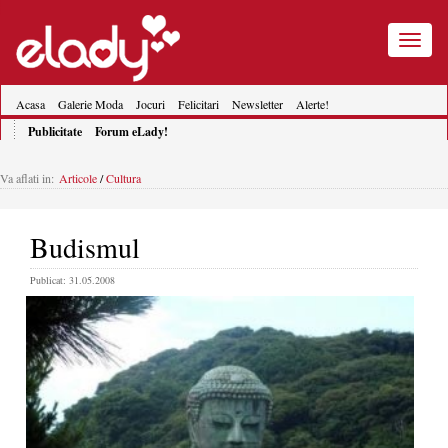
Toggle
navigatio
Acasa
Galerie Moda
Jocuri
Felicitari
Newsletter
Alerte!
Publicitate
Forum eLady!
Va aflati in:
Articole
/
Cultura
Budismul
Publicat: 31.05.2008