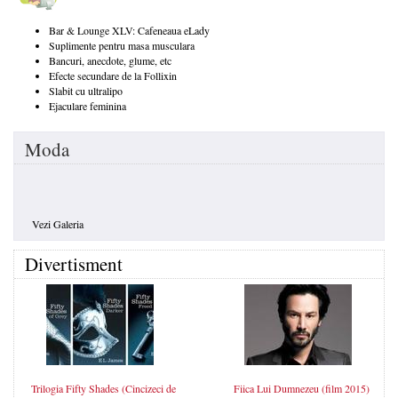
Bar & Lounge XLV: Cafeneaua eLady
Suplimente pentru masa musculara
Bancuri, anecdote, glume, etc
Efecte secundare de la Follixin
Slabit cu ultralipo
Ejaculare feminina
Moda
Vezi Galeria
Divertisment
Trilogia Fifty Shades (Cincizeci de
Fiica Lui Dumnezeu (film 2015)