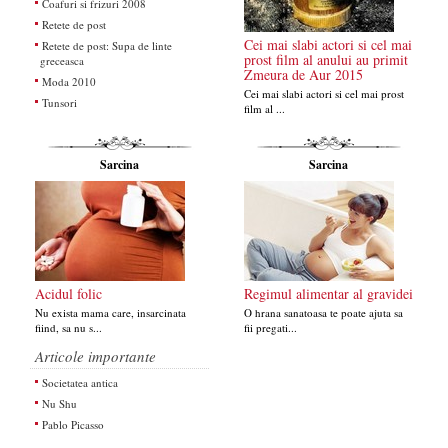
Coafuri si frizuri 2008
Retete de post
Cei mai slabi actori si cel mai
Retete de post: Supa de linte
prost film al anului au primit
greceasca
Zmeura de Aur 2015
Moda 2010
Cei mai slabi actori si cel mai prost
Tunsori
film al ...
Sarcina
Sarcina
Acidul folic
Regimul alimentar al gravidei
Nu exista mama care, insarcinata
O hrana sanatoasa te poate ajuta sa
fiind, sa nu s...
fii pregati...
Articole importante
Societatea antica
Nu Shu
Pablo Picasso