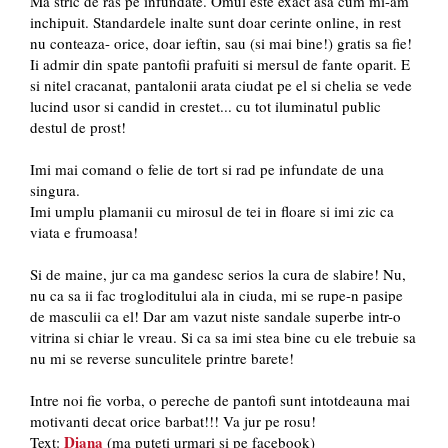
Ma stric de ras pe infundate. Omul este exact asa cum mi-am
inchipuit. Standardele inalte sunt doar cerinte online, in rest
nu conteaza- orice, doar ieftin, sau (si mai bine!) gratis sa fie!
Ii admir din spate pantofii prafuiti si mersul de fante oparit. E
si nitel cracanat, pantalonii arata ciudat pe el si chelia se vede
lucind usor si candid in crestet... cu tot iluminatul public
destul de prost!
Imi mai comand o felie de tort si rad pe infundate de una
singura.
Imi umplu plamanii cu mirosul de tei in floare si imi zic ca
viata e frumoasa!
Si de maine, jur ca ma gandesc serios la cura de slabire! Nu,
nu ca sa ii fac trogloditului ala in ciuda, mi se rupe-n pasipe
de masculii ca el! Dar am vazut niste sandale superbe intr-o
vitrina si chiar le vreau. Si ca sa imi stea bine cu ele trebuie sa
nu mi se reverse sunculitele printre barete!
Intre noi fie vorba, o pereche de pantofi sunt intotdeauna mai
motivanti decat orice barbat!!! Va jur pe rosu!
Diana
Text:
(ma puteti urmari si pe facebook)