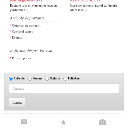
Rochiile sunt un element de baza in
Este bine cunoscut faptul ca femeile
garderoba f...
adora inca...
Articole importante
Obiceiuri de sarbatori
Catelusul schiop
Drumuri
In forum despre Povesti
Proza si poezie
Articole
Forum
Galerie
Felicitari