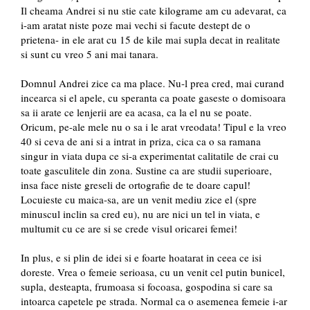
Il cheama Andrei si nu stie cate kilograme am cu adevarat, ca
i-am aratat niste poze mai vechi si facute destept de o
prietena- in ele arat cu 15 de kile mai supla decat in realitate
si sunt cu vreo 5 ani mai tanara.
Domnul Andrei zice ca ma place. Nu-l prea cred, mai curand
incearca si el apele, cu speranta ca poate gaseste o domisoara
sa ii arate ce lenjerii are ea acasa, ca la el nu se poate.
Oricum, pe-ale mele nu o sa i le arat vreodata! Tipul e la vreo
40 si ceva de ani si a intrat in priza, cica ca o sa ramana
singur in viata dupa ce si-a experimentat calitatile de crai cu
toate gasculitele din zona. Sustine ca are studii superioare,
insa face niste greseli de ortografie de te doare capul!
Locuieste cu maica-sa, are un venit mediu zice el (spre
minuscul inclin sa cred eu), nu are nici un tel in viata, e
multumit cu ce are si se crede visul oricarei femei!
In plus, e si plin de idei si e foarte hoatarat in ceea ce isi
doreste. Vrea o femeie serioasa, cu un venit cel putin bunicel,
supla, desteapta, frumoasa si focoasa, gospodina si care sa
intoarca capetele pe strada. Normal ca o asemenea femeie i-ar