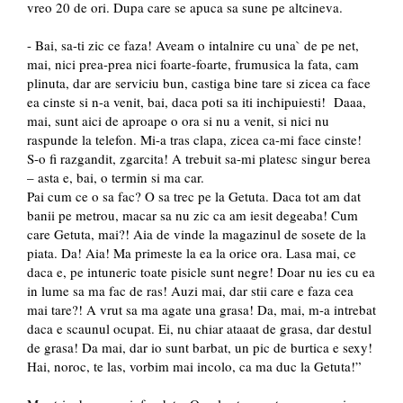
vreo 20 de ori. Dupa care se apuca sa sune pe altcineva.
- Bai, sa-ti zic ce faza! Aveam o intalnire cu una` de pe net,
mai, nici prea-prea nici foarte-foarte, frumusica la fata, cam
plinuta, dar are serviciu bun, castiga bine tare si zicea ca face
ea cinste si n-a venit, bai, daca poti sa iti inchipuiesti! Daaa,
mai, sunt aici de aproape o ora si nu a venit, si nici nu
raspunde la telefon. Mi-a tras clapa, zicea ca-mi face cinste!
S-o fi razgandit, zgarcita! A trebuit sa-mi platesc singur berea
– asta e, bai, o termin si ma car.
Pai cum ce o sa fac? O sa trec pe la Getuta. Daca tot am dat
banii pe metrou, macar sa nu zic ca am iesit degeaba! Cum
care Getuta, mai?! Aia de vinde la magazinul de sosete de la
piata. Da! Aia! Ma primeste la ea la orice ora. Lasa mai, ce
daca e, pe intuneric toate pisicle sunt negre! Doar nu ies cu ea
in lume sa ma fac de ras! Auzi mai, dar stii care e faza cea
mai tare?! A vrut sa ma agate una grasa! Da, mai, m-a intrebat
daca e scaunul ocupat. Ei, nu chiar ataaat de grasa, dar destul
de grasa! Da mai, dar io sunt barbat, un pic de burtica e sexy!
Hai, noroc, te las, vorbim mai incolo, ca ma duc la Getuta!”