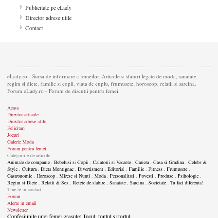
Publicitate pe eLady
Director adrese utile
Contact
eLady.ro - Sursa de informare a femeilor. Articole si sfaturi legate de moda, sanatate,
regim si diete, familie si copii, viata de cuplu, frumusete, horoscop, relatii si sarcina.
Forum eLady.ro - Forum de discutii pentru femei.
Acasa
Director articole
Director adrese utile
Felicitari
Jocuri
Galerie Moda
Forum pentru femei
Categoriile de articole:
Animale de companie
,
Bebelusi si Copii
,
Calatorii si Vacante
,
Cariera
,
Casa si Gradina
,
Celebs &
Style
,
Cultura
,
Dieta Montignac
,
Divertisment
,
Editorial
,
Familie
,
Fitness
,
Frumusete
,
Gastronomie
,
Horoscop
,
Mirese si Nunti
,
Moda
,
Personalitati
,
Povesti
,
Produse
,
Psihologie
,
Regim si Diete
,
Relatii & Sex
,
Retete de slabire
,
Sanatate
,
Sarcina
,
Societate
,
Tu faci diferenta!
Tine-te in contact
Forum
Alerte in email
Newsletter
Confesiunile unei femei grasute: Tocul, tontul si tortul