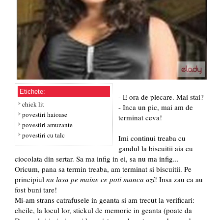
Etichete:
- E ora de plecare. Mai stai?
chick lit
- Inca un pic, mai am de
povestiri haioase
terminat ceva!
povestiri amuzante
povestiri cu talc
Imi continui treaba cu
gandul la biscuitii aia cu
ciocolata din sertar. Sa ma infig in ei, sa nu ma infig...
Oricum, pana sa termin treaba, am terminat si biscuitii. Pe
principiul
nu lasa pe maine ce poti manca azi
! Insa zau ca au
fost buni tare!
Mi-am strans catrafusele in geanta si am trecut la verificari:
cheile, la locul lor, stickul de memorie in geanta (poate da