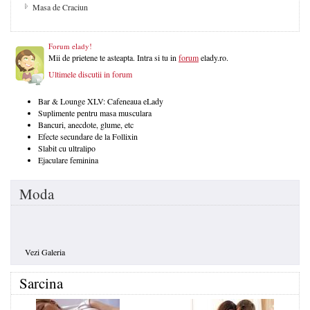
Masa de Craciun
Forum elady!
Mii de prietene te asteapta. Intra si tu in
forum
elady.ro.
Ultimele discutii in forum
Bar & Lounge XLV: Cafeneaua eLady
Suplimente pentru masa musculara
Bancuri, anecdote, glume, etc
Efecte secundare de la Follixin
Slabit cu ultralipo
Ejaculare feminina
Moda
Vezi Galeria
Sarcina