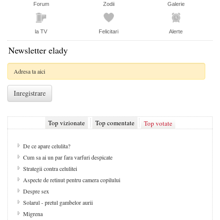
Forum
Zodii
Galerie
la TV
Felicitari
Alerte
Newsletter elady
Top vizionate
Top comentate
Top votate
De ce apare celulita?
Cum sa ai un par fara varfuri despicate
Strategii contra celulitei
Aspecte de retinut pentru camera copilului
Despre sex
Solarul - pretul gambelor aurii
Migrena