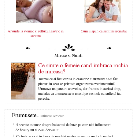
Arsurile la stomac si refluxul gastric in
Cum ii spun ca sunt insarcinata?
sarcina
Mirese si Nunti
Ce simte o femeie cand imbraca rochia
de mireasa?
Tocmai ce ai fost ceruta in casatorie si urmeaza sa-ti faci
planuri in ceea ce priveste organizarea evenimentului?
Urmeaza un parcurs anevoios, dar frumos in acelasi timp,
mai ales ca urmeaza sa te unesti pe vesnicie cu sufletul tau
pereche.
Frumusete
- Ultimele Articole
5 secrete ascunse despre balsamul de buze pe care nici influencerii
de beauty nu ti le-au dezvaluit
Ce trebuie sa ai in trusa de machiaj pentru a contura un look perfect