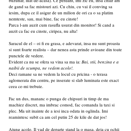
buzunar, luat de-acasa). Ce perdant, imi zic eu, insa chiar am
de gand sa fac mistouri azi. Cu chiu, cu vai il conving sa
iesim, dupa ce il asigur de un milion de ori ca o sa platim
nemteste, sau, mai bine, fac eu cinste!
Parca l-am auzit cum rasufla usurat din monitor! Si cand a
auzit ca fac eu cinste, ciripea, nu alta!
Saracul de el – oi fi eu grasa, e adevarat, insa nu sunt proasta
si sunt foarte realista – dar nenea asta prinde avioane din toate
punctele de vedere.
Evident ca nu se ofera sa vina sa ma ia:
Bai, stii, benzina e a
naibii de scumpa, ne vedem acolo!.
Deci ramane sa ne vedem la locul cu pricina - o terasa
aglomerata din centru, pe inserate si slab luminata este exact
ceea ce-mi trebuie.
Fac un dus, mananc o punga de chipsuri in timp de ma
machiez discret, ma imbrac comod, fac comanda la taxi si
plec. Ma uit inainte de a iesi inca odata in oglinda. Imi
reamintesc subit ca am cel putin 25 de kile de dat jos!
Ajung acolo. Il vad de departe stand la o masa, deja cu ochii