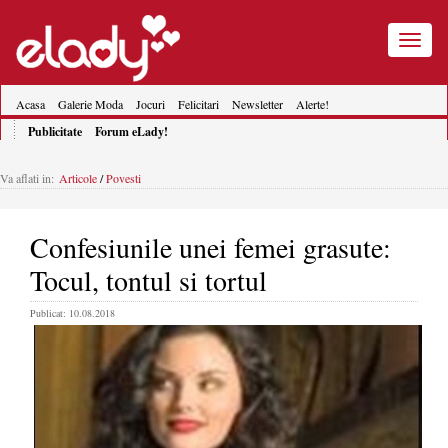
Toggle
navigatio
Acasa
Galerie Moda
Jocuri
Felicitari
Newsletter
Alerte!
Publicitate
Forum eLady!
Va aflati in:
Articole
/
Povesti
Confesiunile unei femei grasute:
Tocul, tontul si tortul
Publicat: 10.08.2018