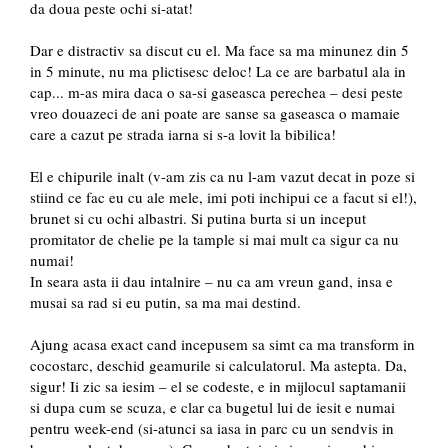
da doua peste ochi si-atat!
Dar e distractiv sa discut cu el. Ma face sa ma minunez din 5
in 5 minute, nu ma plictisesc deloc! La ce are barbatul ala in
cap... m-as mira daca o sa-si gaseasca perechea – desi peste
vreo douazeci de ani poate are sanse sa gaseasca o mamaie
care a cazut pe strada iarna si s-a lovit la bibilica!
El e chipurile inalt (v-am zis ca nu l-am vazut decat in poze si
stiind ce fac eu cu ale mele, imi poti inchipui ce a facut si el!),
brunet si cu ochi albastri. Si putina burta si un inceput
promitator de chelie pe la tample si mai mult ca sigur ca nu
numai!
In seara asta ii dau intalnire – nu ca am vreun gand, insa e
musai sa rad si eu putin, sa ma mai destind.
Ajung acasa exact cand incepusem sa simt ca ma transform in
cocostarc, deschid geamurile si calculatorul. Ma astepta. Da,
sigur! Ii zic sa iesim – el se codeste, e in mijlocul saptamanii
si dupa cum se scuza, e clar ca bugetul lui de iesit e numai
pentru week-end (si-atunci sa iasa in parc cu un sendvis in