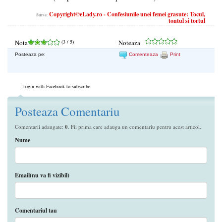
Copyright©eLady.ro - Confesiunile unei femei grasute: Tocul,
Sursa:
tontul si tortul
Nota
(
3
/ 5)
Noteaza
Posteaza pe:
Comenteaza
Print
Login with Facebook to subscribe
Posteaza Comentariu
Comentarii adaugate:
0
. Fii prima care adauga un comentariu pentru acest articol.
Nume
Email(nu va fi vizibil)
Comentariul tau