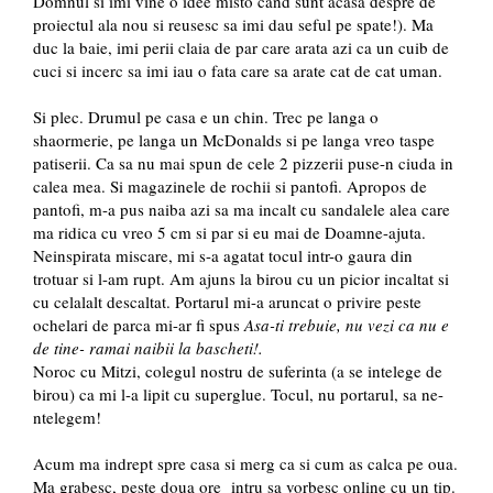
Domnul si imi vine o idee misto cand sunt acasa despre de
proiectul ala nou si reusesc sa imi dau seful pe spate!). Ma
duc la baie, imi perii claia de par care arata azi ca un cuib de
cuci si incerc sa imi iau o fata care sa arate cat de cat uman.
Si plec. Drumul pe casa e un chin. Trec pe langa o
shaormerie, pe langa un McDonalds si pe langa vreo taspe
patiserii. Ca sa nu mai spun de cele 2 pizzerii puse-n ciuda in
calea mea. Si magazinele de rochii si pantofi. Apropos de
pantofi, m-a pus naiba azi sa ma incalt cu sandalele alea care
ma ridica cu vreo 5 cm si par si eu mai de Doamne-ajuta.
Neinspirata miscare, mi s-a agatat tocul intr-o gaura din
trotuar si l-am rupt. Am ajuns la birou cu un picior incaltat si
cu celalalt descaltat. Portarul mi-a aruncat o privire peste
ochelari de parca mi-ar fi spus
Asa-ti trebuie, nu vezi ca nu e
de tine- ramai naibii la bascheti!.
Noroc cu Mitzi, colegul nostru de suferinta (a se intelege de
birou) ca mi l-a lipit cu superglue. Tocul, nu portarul, sa ne-
ntelegem!
Acum ma indrept spre casa si merg ca si cum as calca pe oua.
Ma grabesc, peste doua ore intru sa vorbesc online cu un tip.