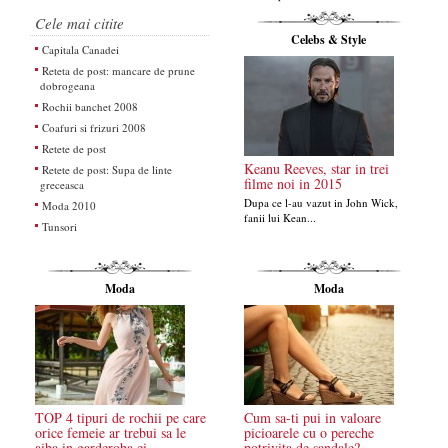
Cele mai citite
Celebs & Style
Capitala Canadei
Reteta de post: mancare de prune
dobrogeana
Rochii banchet 2008
Coafuri si frizuri 2008
Retete de post
Keanu Reeves, star in trei
Retete de post: Supa de linte
filme noi in 2015
greceasca
Dupa ce l-au vazut in John Wick,
Moda 2010
fanii lui Kean...
Tunsori
Moda
Moda
TOP 4 tipuri de rochii pe care
Cum sa-ti pui in valoare
orice femeie ar trebui sa le
picioarele cu o pereche
aiba in garderoba ei
potrivita de sandale?