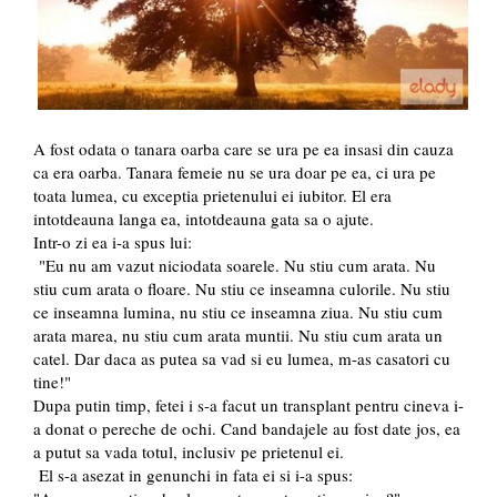
A fost odata o tanara oarba care se ura pe ea insasi din cauza
ca era oarba. Tanara femeie nu se ura doar pe ea, ci ura pe
toata lumea, cu exceptia prietenului ei iubitor. El era
intotdeauna langa ea, intotdeauna gata sa o ajute.
Intr-o zi ea i-a spus lui:
"Eu nu am vazut niciodata soarele. Nu stiu cum arata. Nu
stiu cum arata o floare. Nu stiu ce inseamna culorile. Nu stiu
ce inseamna lumina, nu stiu ce inseamna ziua. Nu stiu cum
arata marea, nu stiu cum arata muntii. Nu stiu cum arata un
catel. Dar daca as putea sa vad si eu lumea, m-as casatori cu
tine!"
Dupa putin timp, fetei i s-a facut un transplant pentru cineva i-
a donat o pereche de ochi. Cand bandajele au fost date jos, ea
a putut sa vada totul, inclusiv pe prietenul ei.
El s-a asezat in genunchi in fata ei si i-a spus: