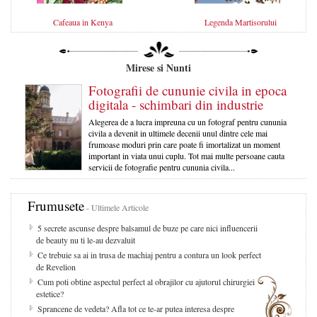
Cafeaua in Kenya
Legenda Martisorului
Mirese si Nunti
Fotografii de cununie civila in epoca
digitala - schimbari din industrie
Alegerea de a lucra impreuna cu un fotograf pentru cununia
civila a devenit in ultimele decenii unul dintre cele mai
frumoase moduri prin care poate fi imortalizat un moment
important in viata unui cuplu. Tot mai multe persoane cauta
servicii de fotografie pentru cununia civila...
Frumusete
- Ultimele Articole
5 secrete ascunse despre balsamul de buze pe care nici influencerii
de beauty nu ti le-au dezvaluit
Ce trebuie sa ai in trusa de machiaj pentru a contura un look perfect
de Revelion
Cum poti obtine aspectul perfect al obrajilor cu ajutorul chirurgiei
estetice?
Sprancene de vedeta? Afla tot ce te-ar putea interesa despre