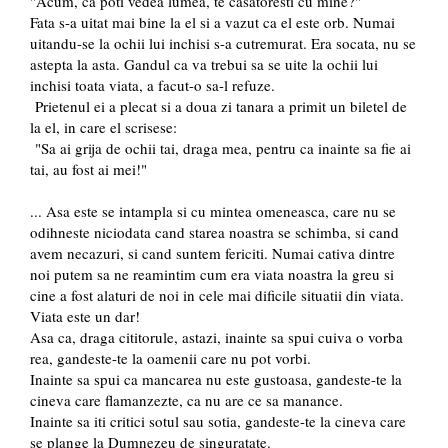
"Acum, ca poti vedea lumea, te casatoresti cu mine?"
Fata s-a uitat mai bine la el si a vazut ca el este orb. Numai
uitandu-se la ochii lui inchisi s-a cutremurat. Era socata, nu se
astepta la asta. Gandul ca va trebui sa se uite la ochii lui
inchisi toata viata, a facut-o sa-l refuze.
Prietenul ei a plecat si a doua zi tanara a primit un biletel de
la el, in care el scrisese:
"Sa ai grija de ochii tai, draga mea, pentru ca inainte sa fie ai
tai, au fost ai mei!"
... Asa este se intampla si cu mintea omeneasca, care nu se
odihneste niciodata cand starea noastra se schimba, si cand
avem necazuri, si cand suntem fericiti. Numai cativa dintre
noi putem sa ne reamintim cum era viata noastra la greu si
cine a fost alaturi de noi in cele mai dificile situatii din viata.
Viata este un dar!
Asa ca, draga cititorule, astazi, inainte sa spui cuiva o vorba
rea, gandeste-te la oamenii care nu pot vorbi.
Inainte sa spui ca mancarea nu este gustoasa, gandeste-te la
cineva care flamanzezte, ca nu are ce sa manance.
Inainte sa iti critici sotul sau sotia, gandeste-te la cineva care
se plange la Dumnezeu de singuratate.