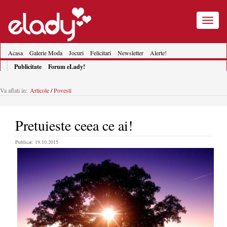
Toggle
navigatio
Acasa
Galerie Moda
Jocuri
Felicitari
Newsletter
Alerte!
Publicitate
Forum eLady!
Va aflati in:
Articole
/
Povesti
Pretuieste ceea ce ai!
Publicat: 19.10.2015