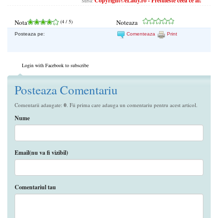
Copyright©eLady.ro - Pretuieste ceea ce ai!
Sursa:
Nota
(
4
/ 5)
Noteaza
Posteaza pe:
Comenteaza
Print
Login with Facebook to subscribe
Posteaza Comentariu
Comentarii adaugate:
0
. Fii prima care adauga un comentariu pentru acest articol.
Nume
Email(nu va fi vizibil)
Comentariul tau