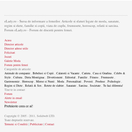
eLady.ro - Sursa de informare a femeilor. Articole si sfaturi legate de moda, sanatate,
regim si diete, familie si copii, viata de cuplu, frumusete, horoscop, relatii si sarcina.
Forum eLady.ro - Forum de discutii pentru femei.
Acasa
Director articole
Director adrese utile
Felicitari
Jocuri
Galerie Moda
Forum pentru femei
Categoriile de articole:
Animale de companie
,
Bebelusi si Copii
,
Calatorii si Vacante
,
Cariera
,
Casa si Gradina
,
Celebs &
Style
,
Cultura
,
Dieta Montignac
,
Divertisment
,
Editorial
,
Familie
,
Fitness
,
Frumusete
,
Gastronomie
,
Horoscop
,
Mirese si Nunti
,
Moda
,
Personalitati
,
Povesti
,
Produse
,
Psihologie
,
Regim si Diete
,
Relatii & Sex
,
Retete de slabire
,
Sanatate
,
Sarcina
,
Societate
,
Tu faci diferenta!
Tine-te in contact
Forum
Alerte in email
Newsletter
Pretuieste ceea ce ai!
Copyright © 2005 - 2011, Solidweb LTD.
Toate drepturile rezervate.
Termeni si Conditii
|
Publicitate
|
Contact