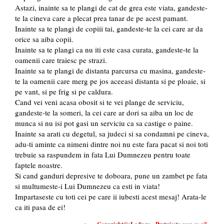
Astazi, inainte sa te plangi de cat de grea este viata, gandeste-
te la cineva care a plecat prea tanar de pe acest pamant.
Inainte sa te plangi de copiii tai, gandeste-te la cei care ar da
orice sa aiba copii.
Inainte sa te plangi ca nu iti este casa curata, gandeste-te la
oamenii care traiesc pe strazi.
Inainte sa te plangi de distanta parcursa cu masina, gandeste-
te la oamenii care merg pe jos aceeasi distanta si pe ploaie, si
pe vant, si pe frig si pe caldura.
Cand vei veni acasa obosit si te vei plange de serviciu,
gandeste-te la someri, la cei care ar dori sa aiba un loc de
munca si nu isi pot gasi un serviciu ca sa castige o paine.
Inainte sa arati cu degetul, sa judeci si sa condamni pe cineva,
adu-ti aminte ca nimeni dintre noi nu este fara pacat si noi toti
trebuie sa raspundem in fata Lui Dumnezeu pentru toate
faptele noastre.
Si cand ganduri depresive te doboara, pune un zambet pe fata
si multumeste-i Lui Dumnezeu ca esti in viata!
Impartaseste cu toti cei pe care ii iubesti acest mesaj! Arata-le
ca iti pasa de ei!