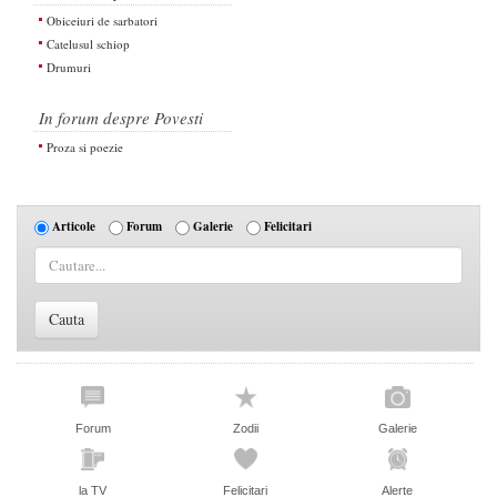
Obiceiuri de sarbatori
Catelusul schiop
Drumuri
In forum despre Povesti
Proza si poezie
Articole
Forum
Galerie
Felicitari
Forum
Zodii
Galerie
la TV
Felicitari
Alerte