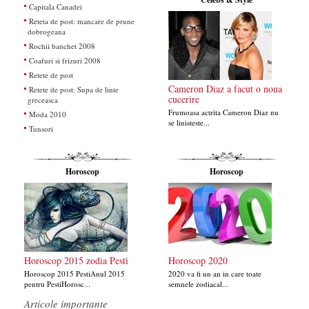
Capitala Canadei
Reteta de post: mancare de prune
dobrogeana
Rochii banchet 2008
Coafuri si frizuri 2008
Retete de post
Cameron Diaz a facut o noua
Retete de post: Supa de linte
cucerire
greceasca
Frumoasa actrita Cameron Diaz nu
Moda 2010
se linisteste...
Tunsori
Horoscop
Horoscop
Horoscop 2015 zodia Pesti
Horoscop 2020
Horoscop 2015 PestiAnul 2015
2020 va fi un an in care toate
pentru PestiHorosc...
semnele zodiacal...
Articole importante