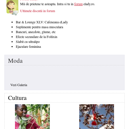
Mii de prietene te asteapta. Intra si tu in
forum
elady.ro.
Ultimele discutii in forum
Bar & Lounge XLV: Cafeneaua eLady
Suplimente pentru masa musculara
Bancuri, anecdote, glume, etc
Efecte secundare de la Follixin
Slabit cu ultralipo
Ejaculare feminina
Moda
Vezi Galeria
Cultura