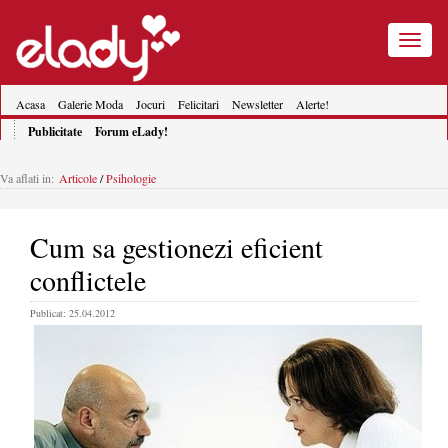
Toggle
navigatio
Acasa
Galerie Moda
Jocuri
Felicitari
Newsletter
Alerte!
Publicitate
Forum eLady!
Va aflati in:
Articole
/
Psihologie
Cum sa gestionezi eficient
conflictele
Publicat: 25.04.2012