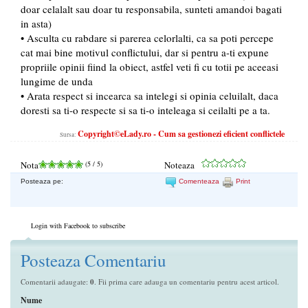
doar celalalt sau doar tu responsabila, sunteti amandoi bagati
in asta)
• Asculta cu rabdare si parerea celorlalti, ca sa poti percepe
cat mai bine motivul conflictului, dar si pentru a-ti expune
propriile opinii fiind la obiect, astfel veti fi cu totii pe aceeasi
lungime de unda
• Arata respect si incearca sa intelegi si opinia celuilalt, daca
doresti sa ti-o respecte si sa ti-o inteleaga si ceilalti pe a ta.
Copyright©eLady.ro - Cum sa gestionezi eficient conflictele
Sursa:
Nota
(
5
/ 5)
Noteaza
Posteaza pe:
Comenteaza
Print
Login with Facebook to subscribe
Posteaza Comentariu
Comentarii adaugate:
0
. Fii prima care adauga un comentariu pentru acest articol.
Nume