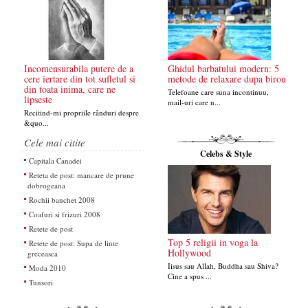
Incomensurabila putere de a
Ghidul barbatului modern: 5
cere iertare din tot sufletul si
metode de relaxare dupa birou
din toata inima, care ne
Telefoane care suna incontinuu,
lipseste
mail-uri care n...
Recitind-mi propriile rânduri despre
&quo...
Cele mai citite
Celebs & Style
Capitala Canadei
Reteta de post: mancare de prune
dobrogeana
Rochii banchet 2008
Coafuri si frizuri 2008
Retete de post
Top 5 religii in voga la
Retete de post: Supa de linte
Hollywood
greceasca
Iisus sau Allah, Buddha sau Shiva?
Moda 2010
Cine a spus ...
Tunsori