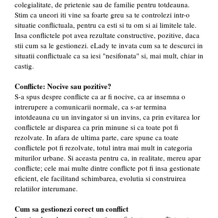
colegialitate, de prietenie sau de familie pentru totdeauna.
Stim ca uneori iti vine sa foarte greu sa te controlezi intr-o
situatie conflictuala, pentru ca esti si tu om si ai limitele tale.
Insa conflictele pot avea rezultate constructive, pozitive, daca
stii cum sa le gestionezi. eLady te invata cum sa te descurci in
situatii conflictuale ca sa iesi "nesifonata" si, mai mult, chiar in
castig.
Conflicte: Nocive sau pozitive?
S-a spus despre conflicte ca ar fi nocive, ca ar insemna o
intrerupere a comunicarii normale, ca s-ar termina
intotdeauna cu un invingator si un invins, ca prin evitarea lor
conflictele ar disparea ca prin minune si ca toate pot fi
rezolvate. In afara de ultima parte, care spune ca toate
conflictele pot fi rezolvate, totul intra mai mult in categoria
miturilor urbane. Si aceasta pentru ca, in realitate, mereu apar
conflicte; cele mai multe dintre conflicte pot fi insa gestionate
eficient, ele facilitand schimbarea, evolutia si construirea
relatiilor interumane.
Cum sa gestionezi corect un conflict