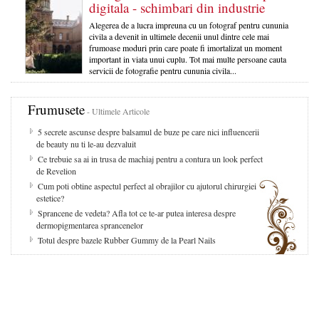
digitala - schimbari din industrie
Alegerea de a lucra impreuna cu un fotograf pentru cununia
civila a devenit in ultimele decenii unul dintre cele mai
frumoase moduri prin care poate fi imortalizat un moment
important in viata unui cuplu. Tot mai multe persoane cauta
servicii de fotografie pentru cununia civila...
Frumusete
- Ultimele Articole
5 secrete ascunse despre balsamul de buze pe care nici influencerii
de beauty nu ti le-au dezvaluit
Ce trebuie sa ai in trusa de machiaj pentru a contura un look perfect
de Revelion
Cum poti obtine aspectul perfect al obrajilor cu ajutorul chirurgiei
estetice?
Sprancene de vedeta? Afla tot ce te-ar putea interesa despre
dermopigmentarea sprancenelor
Totul despre bazele Rubber Gummy de la Pearl Nails