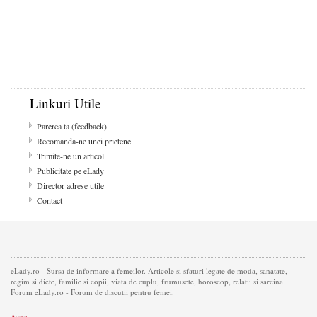
Linkuri Utile
Parerea ta (feedback)
Recomanda-ne unei prietene
Trimite-ne un articol
Publicitate pe eLady
Director adrese utile
Contact
eLady.ro - Sursa de informare a femeilor. Articole si sfaturi legate de moda, sanatate,
regim si diete, familie si copii, viata de cuplu, frumusete, horoscop, relatii si sarcina.
Forum eLady.ro - Forum de discutii pentru femei.
Acasa