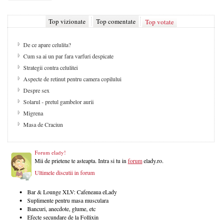
Top vizionate
Top comentate
Top votate
De ce apare celulita?
Cum sa ai un par fara varfuri despicate
Strategii contra celulitei
Aspecte de retinut pentru camera copilului
Despre sex
Solarul - pretul gambelor aurii
Migrena
Masa de Craciun
Forum elady!
Mii de prietene te asteapta. Intra si tu in
forum
elady.ro.
Ultimele discutii in forum
Bar & Lounge XLV: Cafeneaua eLady
Suplimente pentru masa musculara
Bancuri, anecdote, glume, etc
Efecte secundare de la Follixin