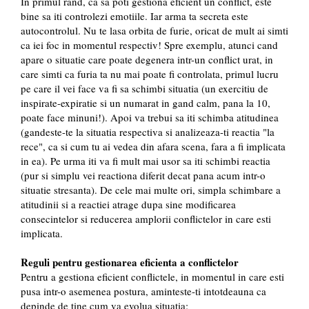
In primul rand, ca sa poti gestiona eficient un conflict, este
bine sa iti controlezi emotiile. Iar arma ta secreta este
autocontrolul. Nu te lasa orbita de furie, oricat de mult ai simti
ca iei foc in momentul respectiv! Spre exemplu, atunci cand
apare o situatie care poate degenera intr-un conflict urat, in
care simti ca furia ta nu mai poate fi controlata, primul lucru
pe care il vei face va fi sa schimbi situatia (un exercitiu de
inspirate-expiratie si un numarat in gand calm, pana la 10,
poate face minuni!). Apoi va trebui sa iti schimba atitudinea
(gandeste-te la situatia respectiva si analizeaza-ti reactia "la
rece", ca si cum tu ai vedea din afara scena, fara a fi implicata
in ea). Pe urma iti va fi mult mai usor sa iti schimbi reactia
(pur si simplu vei reactiona diferit decat pana acum intr-o
situatie stresanta). De cele mai multe ori, simpla schimbare a
atitudinii si a reactiei atrage dupa sine modificarea
consecintelor si reducerea amplorii conflictelor in care esti
implicata.
Reguli pentru gestionarea eficienta a conflictelor
Pentru a gestiona eficient conflictele, in momentul in care esti
pusa intr-o asemenea postura, aminteste-ti intotdeauna ca
depinde de tine cum va evolua situatia: