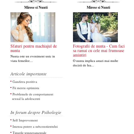
Mirese si Nunti
Mirese si Nunti
Sfaturi pentru machiajul de
Fotografii de nunta - Cum faci
nunta
sa ramai cu cele mai frumoase
amintiri
Nunta este un eveniment unic in
viata femeilor....
O nunta implica astazi mai multe
decizii de lua...
Articole importante
Gandirea pozitiva
Fii mereu optimista
Problemele de comportament
sexual la adolescenti
In forum despre Psihologie
Self Improvement
Imensa putere a subconstientului
Tipurile temperamentale