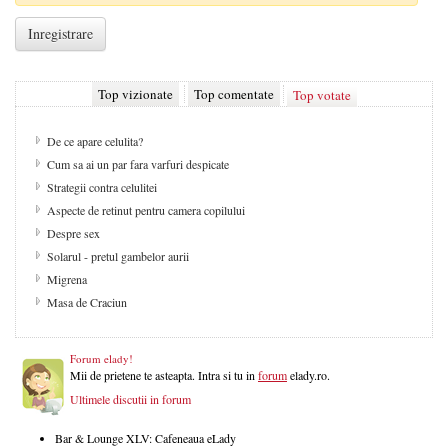
Top vizionate
Top comentate
Top votate
De ce apare celulita?
Cum sa ai un par fara varfuri despicate
Strategii contra celulitei
Aspecte de retinut pentru camera copilului
Despre sex
Solarul - pretul gambelor aurii
Migrena
Masa de Craciun
Forum elady!
Mii de prietene te asteapta. Intra si tu in
forum
elady.ro.
Ultimele discutii in forum
Bar & Lounge XLV: Cafeneaua eLady