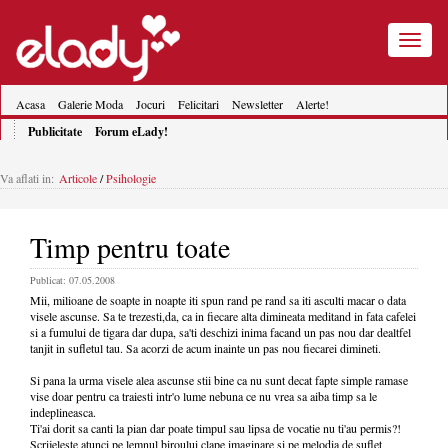
Toggle
navigatio
Acasa
Galerie Moda
Jocuri
Felicitari
Newsletter
Alerte!
Publicitate
Forum eLady!
Va aflati in:
Articole
/
Psihologie
Timp pentru toate
Publicat: 07.05.2008
Mii, milioane de soapte in noapte iti spun rand pe rand sa iti asculti macar o data
visele ascunse. Sa te trezesti,da, ca in fiecare alta dimineata meditand in fata cafelei
si a fumului de tigara dar dupa, sa'ti deschizi inima facand un pas nou dar dealtfel
tanjit in sufletul tau. Sa acorzi de acum inainte un pas nou fiecarei dimineti.
Si pana la urma visele alea ascunse stii bine ca nu sunt decat fapte simple ramase
vise doar pentru ca traiesti intr'o lume nebuna ce nu vrea sa aiba timp sa le
indeplineasca.
Ti'ai dorit sa canti la pian dar poate timpul sau lipsa de vocatie nu ti'au permis?!
Scrijeleste atunci pe lemnul biroului clape imaginare si pe melodia de suflet