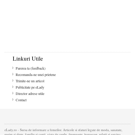
Linkuri Utile
Parerea ta (feedback)
Recomanda-ne unei prietene
Trimite-ne un articol
Publicitate pe eLady
Director adrese utile
Contact
eLady.ro - Sursa de informare a femeilor. Articole si sfaturi legate de moda, sanatate,
regim si diete, familie si copii, viata de cuplu, frumusete, horoscop, relatii si sarcina.