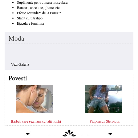
Suplimente pentru masa musculara
Bancuri, anecdote, glume, etc
Efecte secundare de la Follixin
Slabit cu ultralipo
Ejaculare feminina
Moda
Vezi Galeria
Povesti
Barbati care seamana cu tatii nostri
Pitiponcus Steroidus