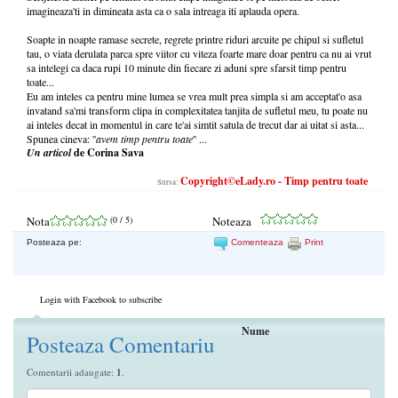
imagineaza'ti in dimineata asta ca o sala intreaga iti aplauda opera.
Soapte in noapte ramase secrete, regrete printre riduri arcuite pe chipul si sufletul
tau, o viata derulata parca spre viitor cu viteza foarte mare doar pentru ca nu ai vrut
sa intelegi ca daca rupi 10 minute din fiecare zi aduni spre sfarsit timp pentru
toate...
Eu am inteles ca pentru mine lumea se vrea mult prea simpla si am acceptat'o asa
invatand sa'mi transform clipa in complexitatea tanjita de sufletul meu, tu poate nu
ai inteles decat in momentul in care te'ai simtit satula de trecut dar ai uitat si asta...
Spunea cineva: ''
avem timp pentru toate
'' ...
Un articol
de
Corina Sava
Copyright©eLady.ro - Timp pentru toate
Sursa:
Nota
(
0
/ 5)
Noteaza
Posteaza pe:
Comenteaza
Print
Login with Facebook to subscribe
Nume
Posteaza Comentariu
Comentarii adaugate:
1
.