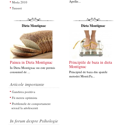
Aprilie...
Moda 2010
Tunsori
Dieta Montignac
Dieta Montignac
Painea in Dieta Montignac
Principiile de baza in dieta
Montignac
In Dieta Montignac nu este permis
consumul de ...
Principiul de baza din spatele
metodei Monti:Fa...
Articole importante
Gandirea pozitiva
Fii mereu optimista
Problemele de comportament
sexual la adolescenti
In forum despre Psihologie