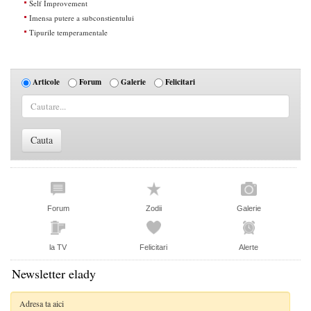
Self Improvement
Imensa putere a subconstientului
Tipurile temperamentale
Articole
Forum
Galerie
Felicitari
Forum
Zodii
Galerie
la TV
Felicitari
Alerte
Newsletter elady