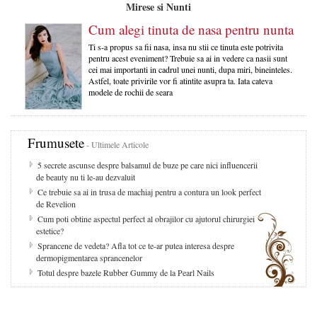
Mirese si Nunti
Cum alegi tinuta de nasa pentru nunta
Ti s-a propus sa fii nasa, insa nu stii ce tinuta este potrivita
pentru acest eveniment? Trebuie sa ai in vedere ca nasii sunt
cei mai importanti in cadrul unei nunti, dupa miri, bineinteles.
Astfel, toate privirile vor fi atintite asupra ta. Iata cateva
modele de rochii de seara
Frumusete
- Ultimele Articole
5 secrete ascunse despre balsamul de buze pe care nici influencerii
de beauty nu ti le-au dezvaluit
Ce trebuie sa ai in trusa de machiaj pentru a contura un look perfect
de Revelion
Cum poti obtine aspectul perfect al obrajilor cu ajutorul chirurgiei
estetice?
Sprancene de vedeta? Afla tot ce te-ar putea interesa despre
dermopigmentarea sprancenelor
Totul despre bazele Rubber Gummy de la Pearl Nails