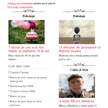
Adauga un comentariu
pentru acest articol.
Vezi toate comentariile
Psihologie
Psihologie
5 lucruri pe care sa le faci
15 obiceiuri ale persoanelor cu
inainte sa implinesti 30 de ani
depresie ascunsa
Deși vârsta de 30 de ani este
Depresia este o boala psihica foarte
suprae...
grava, car...
Cele mai citite
Celebs & Style
Capitala Canadei
Reteta de post: mancare de prune
dobrogeana
Rochii banchet 2008
Coafuri si frizuri 2008
Retete de post
A murit Mircea Albulescu
Retete de post: Supa de linte
greceasca
Mircea Albulescu a murit astăzi, 8