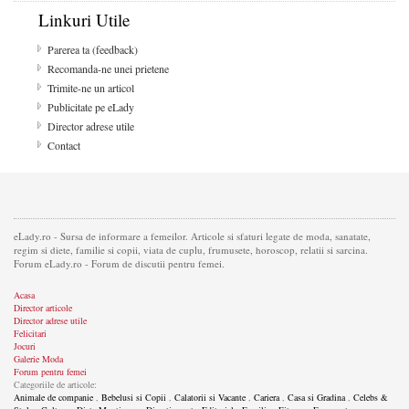
Linkuri Utile
Parerea ta (feedback)
Recomanda-ne unei prietene
Trimite-ne un articol
Publicitate pe eLady
Director adrese utile
Contact
eLady.ro - Sursa de informare a femeilor. Articole si sfaturi legate de moda, sanatate,
regim si diete, familie si copii, viata de cuplu, frumusete, horoscop, relatii si sarcina.
Forum eLady.ro - Forum de discutii pentru femei.
Acasa
Director articole
Director adrese utile
Felicitari
Jocuri
Galerie Moda
Forum pentru femei
Categoriile de articole:
Animale de companie
,
Bebelusi si Copii
,
Calatorii si Vacante
,
Cariera
,
Casa si Gradina
,
Celebs &