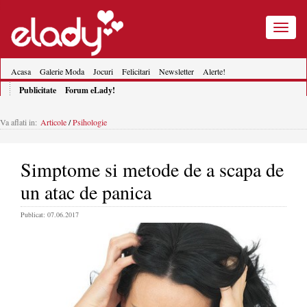
Toggle
navigatio
Acasa
Galerie Moda
Jocuri
Felicitari
Newsletter
Alerte!
Publicitate
Forum eLady!
Va aflati in:
Articole
/
Psihologie
Simptome si metode de a scapa de
un atac de panica
Publicat: 07.06.2017