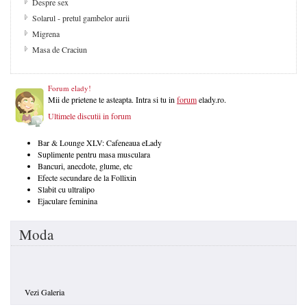
Despre sex
Solarul - pretul gambelor aurii
Migrena
Masa de Craciun
Forum elady!
Mii de prietene te asteapta. Intra si tu in
forum
elady.ro.
Ultimele discutii in forum
Bar & Lounge XLV: Cafeneaua eLady
Suplimente pentru masa musculara
Bancuri, anecdote, glume, etc
Efecte secundare de la Follixin
Slabit cu ultralipo
Ejaculare feminina
Moda
Vezi Galeria