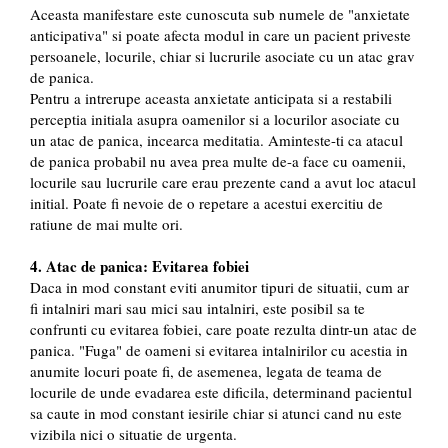
Aceasta manifestare este cunoscuta sub numele de "anxietate
anticipativa" si poate afecta modul in care un pacient priveste
persoanele, locurile, chiar si lucrurile asociate cu un atac grav
de panica.
Pentru a intrerupe aceasta anxietate anticipata si a restabili
perceptia initiala asupra oamenilor si a locurilor asociate cu
un atac de panica, incearca meditatia. Aminteste-ti ca atacul
de panica probabil nu avea prea multe de-a face cu oamenii,
locurile sau lucrurile care erau prezente cand a avut loc atacul
initial. Poate fi nevoie de o repetare a acestui exercitiu de
ratiune de mai multe ori.
4. Atac de panica: Evitarea fobiei
Daca in mod constant eviti anumitor tipuri de situatii, cum ar
fi intalniri mari sau mici sau intalniri, este posibil sa te
confrunti cu evitarea fobiei, care poate rezulta dintr-un atac de
panica. "Fuga" de oameni si evitarea intalnirilor cu acestia in
anumite locuri poate fi, de asemenea, legata de teama de
locurile de unde evadarea este dificila, determinand pacientul
sa caute in mod constant iesirile chiar si atunci cand nu este
vizibila nici o situatie de urgenta.