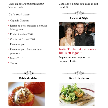
Unde am fi fara prietenii nostri?
Cand a fost ultima data cand ai citit
Nicaieri unde...
ceva? Si ...
Cele mai citite
Celebs & Style
Capitala Canadei
Reteta de post: mancare de prune
dobrogeana
Rochii banchet 2008
Coafuri si frizuri 2008
Retete de post
Justin Timberlake si Jessica
Retete de post: Supa de linte
Biel s-au logodit!
greceasca
Dupa o serie de despartiri si
Moda 2010
impacari, Justin...
Tunsori
Retete de slabire
Retete de slabire