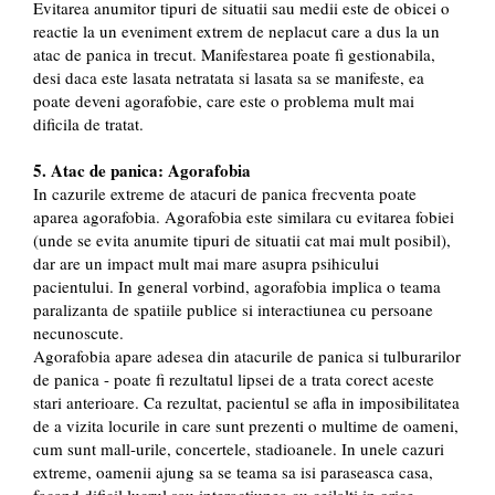
Evitarea anumitor tipuri de situatii sau medii este de obicei o
reactie la un eveniment extrem de neplacut care a dus la un
atac de panica in trecut. Manifestarea poate fi gestionabila,
desi daca este lasata netratata si lasata sa se manifeste, ea
poate deveni agorafobie, care este o problema mult mai
dificila de tratat.
5. Atac de panica: Agorafobia
In cazurile extreme de atacuri de panica frecventa poate
aparea agorafobia. Agorafobia este similara cu evitarea fobiei
(unde se evita anumite tipuri de situatii cat mai mult posibil),
dar are un impact mult mai mare asupra psihicului
pacientului. In general vorbind, agorafobia implica o teama
paralizanta de spatiile publice si interactiunea cu persoane
necunoscute.
Agorafobia apare adesea din atacurile de panica si tulburarilor
de panica - poate fi rezultatul lipsei de a trata corect aceste
stari anterioare. Ca rezultat, pacientul se afla in imposibilitatea
de a vizita locurile in care sunt prezenti o multime de oameni,
cum sunt mall-urile, concertele, stadioanele. In unele cazuri
extreme, oamenii ajung sa se teama sa isi paraseasca casa,