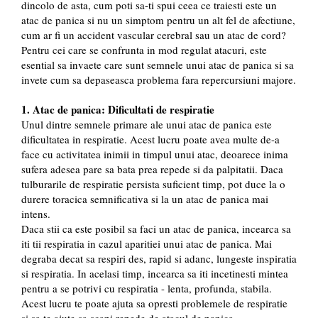
dincolo de asta, cum poti sa-ti spui ceea ce traiesti este un
atac de panica si nu un simptom pentru un alt fel de afectiune,
cum ar fi un accident vascular cerebral sau un atac de cord?
Pentru cei care se confrunta in mod regulat atacuri, este
esential sa invaete care sunt semnele unui atac de panica si sa
invete cum sa depaseasca problema fara repercursiuni majore.
1. Atac de panica: Dificultati de respiratie
Unul dintre semnele primare ale unui atac de panica este
dificultatea in respiratie. Acest lucru poate avea multe de-a
face cu activitatea inimii in timpul unui atac, deoarece inima
sufera adesea pare sa bata prea repede si da palpitatii. Daca
tulburarile de respiratie persista suficient timp, pot duce la o
durere toracica semnificativa si la un atac de panica mai
intens.
Daca stii ca este posibil sa faci un atac de panica, incearca sa
iti tii respiratia in cazul aparitiei unui atac de panica. Mai
degraba decat sa respiri des, rapid si adanc, lungeste inspiratia
si respiratia. In acelasi timp, incearca sa iti incetinesti mintea
pentru a se potrivi cu respiratia - lenta, profunda, stabila.
Acest lucru te poate ajuta sa opresti problemele de respiratie