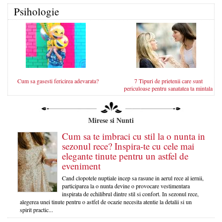
Psihologie
Cum sa gasesti fericirea adevarata?
7 Tipuri de prietenii care sunt
periculoase pentru sanatatea ta mintala
Mirese si Nunti
Cum sa te imbraci cu stil la o nunta in
sezonul rece? Inspira-te cu cele mai
elegante tinute pentru un astfel de
eveniment
Cand clopotele nuptiale incep sa rasune in aerul rece al iernii,
participarea la o nunta devine o provocare vestimentara
inspirata de echilibrul dintre stil si confort. In sezonul rece,
alegerea unei tinute pentru o astfel de ocazie necesita atentie la detalii si un
spirit practic...