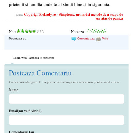
prietenii si familia unde te-ai simtit bine si in siguranta.
Copyright©eLady.ro - Simptome, urmari si metode de a scapa de
Sursa:
un atac de panica
Nota
(
5
/ 5)
Noteaza
Posteaza pe:
Comenteaza
Print
Login with Facebook to subscribe
Posteaza Comentariu
Comentarii adaugate:
0
. Fii prima care adauga un comentariu pentru acest articol.
Nume
Email(nu va fi vizibil)
Comentariul tau