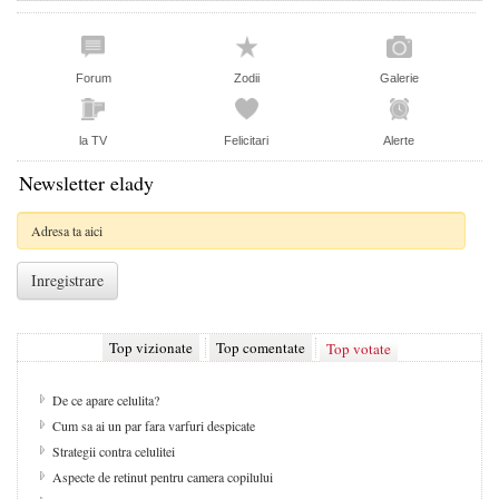
Forum
Zodii
Galerie
la TV
Felicitari
Alerte
Newsletter elady
Top vizionate
Top comentate
Top votate
De ce apare celulita?
Cum sa ai un par fara varfuri despicate
Strategii contra celulitei
Aspecte de retinut pentru camera copilului