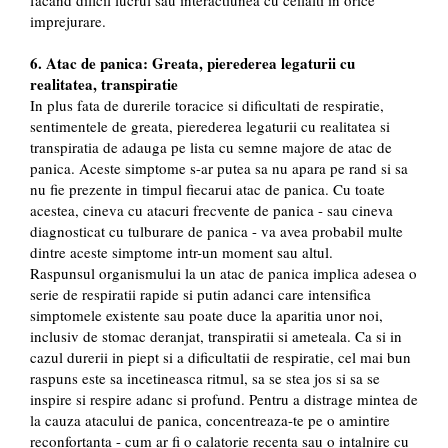
facand dificil lucrul sau interactiunea cu ceilalti in orice
imprejurare.
6. Atac de panica: Greata, pierederea legaturii cu
realitatea, transpiratie
In plus fata de durerile toracice si dificultati de respiratie,
sentimentele de greata, pierederea legaturii cu realitatea si
transpiratia de adauga pe lista cu semne majore de atac de
panica. Aceste simptome s-ar putea sa nu apara pe rand si sa
nu fie prezente in timpul fiecarui atac de panica. Cu toate
acestea, cineva cu atacuri frecvente de panica - sau cineva
diagnosticat cu tulburare de panica - va avea probabil multe
dintre aceste simptome intr-un moment sau altul.
Raspunsul organismului la un atac de panica implica adesea o
serie de respiratii rapide si putin adanci care intensifica
simptomele existente sau poate duce la aparitia unor noi,
inclusiv de stomac deranjat, transpiratii si ameteala. Ca si in
cazul durerii in piept si a dificultatii de respiratie, cel mai bun
raspuns este sa incetineasca ritmul, sa se stea jos si sa se
inspire si respire adanc si profund. Pentru a distrage mintea de
la cauza atacului de panica, concentreaza-te pe o amintire
reconfortanta - cum ar fi o calatorie recenta sau o intalnire cu