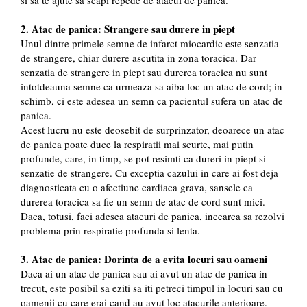
si sa te ajute sa scapi repede de atacul de panica.
2. Atac de panica: Strangere sau durere in piept
Unul dintre primele semne de infarct miocardic este senzatia
de strangere, chiar durere ascutita in zona toracica. Dar
senzatia de strangere in piept sau durerea toracica nu sunt
intotdeauna semne ca urmeaza sa aiba loc un atac de cord; in
schimb, ci este adesea un semn ca pacientul sufera un atac de
panica.
Acest lucru nu este deosebit de surprinzator, deoarece un atac
de panica poate duce la respiratii mai scurte, mai putin
profunde, care, in timp, se pot resimti ca dureri in piept si
senzatie de strangere. Cu exceptia cazului in care ai fost deja
diagnosticata cu o afectiune cardiaca grava, sansele ca
durerea toracica sa fie un semn de atac de cord sunt mici.
Daca, totusi, faci adesea atacuri de panica, incearca sa rezolvi
problema prin respiratie profunda si lenta.
3. Atac de panica: Dorinta de a evita locuri sau oameni
Daca ai un atac de panica sau ai avut un atac de panica in
trecut, este posibil sa eziti sa iti petreci timpul in locuri sau cu
oamenii cu care erai cand au avut loc atacurile anterioare.