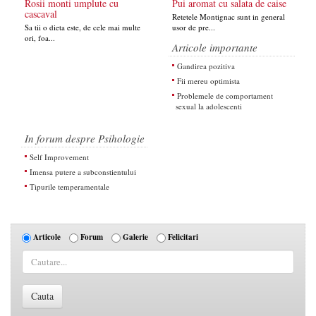
Rosii monti umplute cu
Pui aromat cu salata de caise
cascaval
Retetele Montignac sunt in general
Sa tii o dieta este, de cele mai multe
usor de pre...
ori, foa...
Articole importante
Gandirea pozitiva
Fii mereu optimista
Problemele de comportament
sexual la adolescenti
In forum despre Psihologie
Self Improvement
Imensa putere a subconstientului
Tipurile temperamentale
Articole
Forum
Galerie
Felicitari