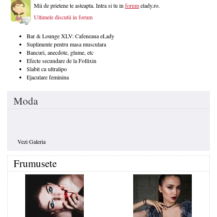
Mii de prietene te asteapta. Intra si tu in
forum
elady.ro.
Ultimele discutii in forum
Bar & Lounge XLV: Cafeneaua eLady
Suplimente pentru masa musculara
Bancuri, anecdote, glume, etc
Efecte secundare de la Follixin
Slabit cu ultralipo
Ejaculare feminina
Moda
Vezi Galeria
Frumusete