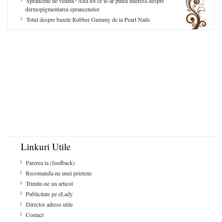
Sprancene de vedeta? Afla tot ce te-ar putea interesa despre
dermopigmentarea sprancenelor
Totul despre bazele Rubber Gummy de la Pearl Nails
Linkuri Utile
Parerea ta (feedback)
Recomanda-ne unei prietene
Trimite-ne un articol
Publicitate pe eLady
Director adrese utile
Contact