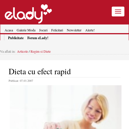
Toggle
navigatio
Acasa
Galerie Moda
Jocuri
Felicitari
Newsletter
Alerte!
Publicitate
Forum eLady!
Va aflati in:
Articole
/
Regim si Diete
Dieta cu efect rapid
Publicat: 07.03.2007