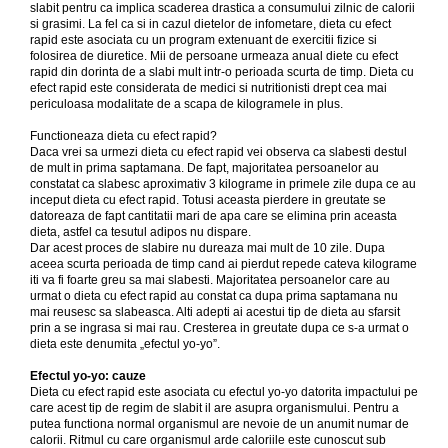
slabit pentru ca implica scaderea drastica a consumului zilnic de calorii
si grasimi. La fel ca si in cazul dietelor de infometare, dieta cu efect
rapid este asociata cu un program extenuant de exercitii fizice si
folosirea de diuretice. Mii de persoane urmeaza anual diete cu efect
rapid din dorinta de a slabi mult intr-o perioada scurta de timp. Dieta cu
efect rapid este considerata de medici si nutritionisti drept cea mai
periculoasa modalitate de a scapa de kilogramele in plus.
Functioneaza dieta cu efect rapid?
Daca vrei sa urmezi dieta cu efect rapid vei observa ca slabesti destul
de mult in prima saptamana. De fapt, majoritatea persoanelor au
constatat ca slabesc aproximativ 3 kilograme in primele zile dupa ce au
inceput dieta cu efect rapid. Totusi aceasta pierdere in greutate se
datoreaza de fapt cantitatii mari de apa care se elimina prin aceasta
dieta, astfel ca tesutul adipos nu dispare.
Dar acest proces de slabire nu dureaza mai mult de 10 zile. Dupa
aceea scurta perioada de timp cand ai pierdut repede cateva kilograme
iti va fi foarte greu sa mai slabesti. Majoritatea persoanelor care au
urmat o dieta cu efect rapid au constat ca dupa prima saptamana nu
mai reusesc sa slabeasca. Alti adepti ai acestui tip de dieta au sfarsit
prin a se ingrasa si mai rau. Cresterea in greutate dupa ce s-a urmat o
dieta este denumita „efectul yo-yo”.
Efectul yo-yo: cauze
Dieta cu efect rapid este asociata cu efectul yo-yo datorita impactului pe
care acest tip de regim de slabit il are asupra organismului. Pentru a
putea functiona normal organismul are nevoie de un anumit numar de
calorii. Ritmul cu care organismul arde caloriile este cunoscut sub