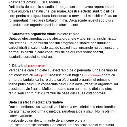
- deficienta potasiului si a sodiului.
Deficienta de potasiu si sodiu din organism poate avea repercursiuni
grave asupra sanatatii unei persoane. Acesti electroliti sunt folositi de
corp pentru a asigura buna functionare a nervilor si muschilor. Ei au un
rol important in reglarea batailor inimii. Daca scade nivelul sodiului si
potasiului din organism poti face atac de cord.
3. Vatamarea organelor vitale in diete rapide
Dieta cu efect imediat poate afecta organele vitale: inima, rinchii, ficatul
sau creierul. Pe parcursul acestui program de slabire consumul de
carbohidrati si calorii este atat de scazut incat organele nu pot functiona
normal. In cazul in care consumul de calorii este foarte scazut,
tesuturile corpului se distrug.
osteoporoza
4. Dietele si
Persoanele care tin diete cu efect rapid pe o perioada lunga de timp se
osteoporoza
osteoporoza
pot confrunta cu
(oasele devin fragile).
apare ca
urmare a faptului ca intr-o dieta cu efect rapid organismul primeste
foarte putin calciu. In consecinta calciul din oase „trece” in organism, iar
acestea devin fragile. Multe persoane care au urmat o dieta cu efect
rapid s-au confruntat cu fracturi de oase din cauza osteoporozei.
Dieta cu efect imediat: alternative
Daca intentionezi sa slabesti, ar fi bine sa eviti dietele cu efect imediat.
Ca alternativa poti urma o metoda sanatoasa de a slabi. Noi iti oferim
cateva variante:
- vorbeste cu un doctor inainte de a incepe o dieta
- nu scade drastic consumul de calorii. Poti sa scazi treptat consumul