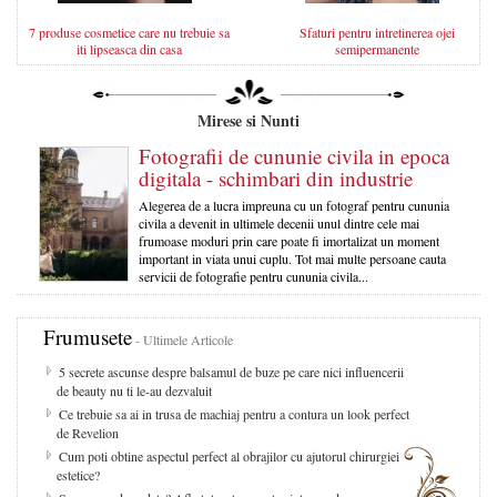
7 produse cosmetice care nu trebuie sa
Sfaturi pentru intretinerea ojei
iti lipseasca din casa
semipermanente
Mirese si Nunti
Fotografii de cununie civila in epoca
digitala - schimbari din industrie
Alegerea de a lucra impreuna cu un fotograf pentru cununia
civila a devenit in ultimele decenii unul dintre cele mai
frumoase moduri prin care poate fi imortalizat un moment
important in viata unui cuplu. Tot mai multe persoane cauta
servicii de fotografie pentru cununia civila...
Frumusete
- Ultimele Articole
5 secrete ascunse despre balsamul de buze pe care nici influencerii
de beauty nu ti le-au dezvaluit
Ce trebuie sa ai in trusa de machiaj pentru a contura un look perfect
de Revelion
Cum poti obtine aspectul perfect al obrajilor cu ajutorul chirurgiei
estetice?