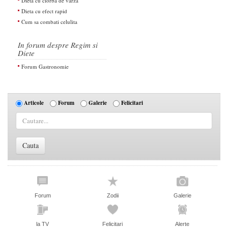
Dieta cu ciorba de varza
Dieta cu efect rapid
Cum sa combati celulita
In forum despre Regim si
Diete
Forum Gastronomie
Articole
Forum
Galerie
Felicitari
Forum
Zodii
Galerie
la TV
Felicitari
Alerte