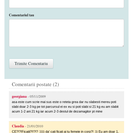
Comentariul tau
Comentarii postate (2)
georgiana
- 05/11/2009
asa este cum scrie mai sus este o reteta grea dar nu slabesti mereu poti
slabi doar 2-3 kg pe tot parcursul ei ex eu si poti slabi si 21 kg eu am slabit
acum 1-2 ani 21 kg iar acum 2-3 destul de dezamagitor pt mine
Claudia
- 21/01/2010
CE?!?!Ficatii?!!?!? :)))) da' cati ficati ai tu femeie in corp?! :)) Eu am doar 1,