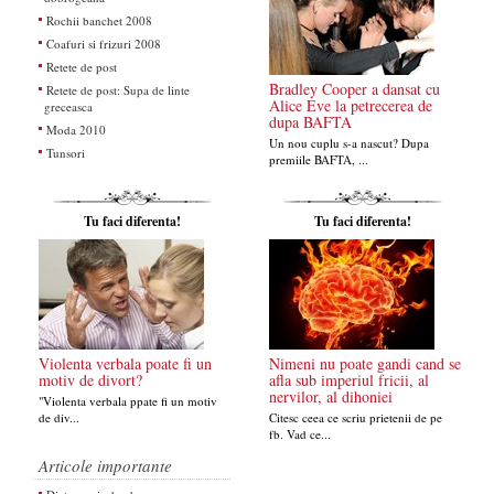
Rochii banchet 2008
Coafuri si frizuri 2008
Retete de post
Bradley Cooper a dansat cu
Retete de post: Supa de linte
Alice Eve la petrecerea de
greceasca
dupa BAFTA
Moda 2010
Un nou cuplu s-a nascut? Dupa
Tunsori
premiile BAFTA, ...
Tu faci diferenta!
Tu faci diferenta!
Violenta verbala poate fi un
Nimeni nu poate gandi cand se
motiv de divort?
afla sub imperiul fricii, al
nervilor, al dihoniei
"Violenta verbala ppate fi un motiv
de div...
Citesc ceea ce scriu prietenii de pe
fb. Vad ce...
Articole importante