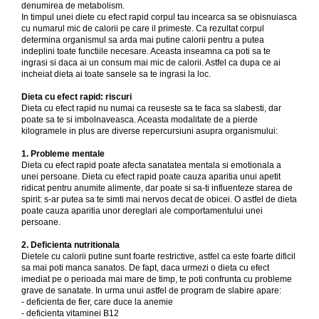
denumirea de metabolism.
In timpul unei diete cu efect rapid corpul tau incearca sa se obisnuiasca
cu numarul mic de calorii pe care il primeste. Ca rezultat corpul
determina organismul sa arda mai putine calorii pentru a putea
indeplini toate functiile necesare. Aceasta inseamna ca poti sa te
ingrasi si daca ai un consum mai mic de calorii. Astfel ca dupa ce ai
incheiat dieta ai toate sansele sa te ingrasi la loc.
Dieta cu efect rapid: riscuri
Dieta cu efect rapid nu numai ca reuseste sa te faca sa slabesti, dar
poate sa te si imbolnaveasca. Aceasta modalitate de a pierde
kilogramele in plus are diverse repercursiuni asupra organismului:
1. Probleme mentale
Dieta cu efect rapid poate afecta sanatatea mentala si emotionala a
unei persoane. Dieta cu efect rapid poate cauza aparitia unui apetit
ridicat pentru anumite alimente, dar poate si sa-ti influenteze starea de
spirit: s-ar putea sa te simti mai nervos decat de obicei. O astfel de dieta
poate cauza aparitia unor dereglari ale comportamentului unei
persoane.
2. Deficienta nutritionala
Dietele cu calorii putine sunt foarte restrictive, astfel ca este foarte dificil
sa mai poti manca sanatos. De fapt, daca urmezi o dieta cu efect
imediat pe o perioada mai mare de timp, te poti confrunta cu probleme
grave de sanatate. In urma unui astfel de program de slabire apare:
- deficienta de fier, care duce la anemie
- deficienta vitaminei B12