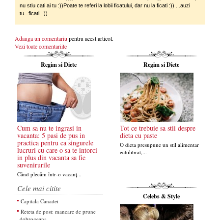
nu stiu cati ai tu :))Poate te referi la lobii ficatului, dar nu la ficati :)) ...auzi
tu...ficati =))
Adauga un comentariu
pentru acest articol.
Vezi toate comentariile
Regim si Diete
Regim si Diete
Cum sa nu te ingrasi in
Tot ce trebuie sa stii despre
vacanta: 5 pasi de pus in
dieta cu paste
practica pentru ca singurele
O dieta presupune un stil alimentar
lucruri cu care o sa te intorci
echilibrat,...
in plus din vacanta sa fie
suvenirurile
Când plecăm într-o vacanț...
Cele mai citite
Celebs & Style
Capitala Canadei
Reteta de post: mancare de prune
dobrogeana