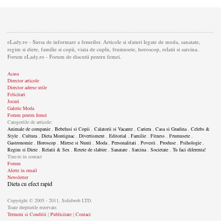
eLady.ro - Sursa de informare a femeilor. Articole si sfaturi legate de moda, sanatate,
regim si diete, familie si copii, viata de cuplu, frumusete, horoscop, relatii si sarcina.
Forum eLady.ro - Forum de discutii pentru femei.
Acasa
Director articole
Director adrese utile
Felicitari
Jocuri
Galerie Moda
Forum pentru femei
Categoriile de articole:
Animale de companie
,
Bebelusi si Copii
,
Calatorii si Vacante
,
Cariera
,
Casa si Gradina
,
Celebs &
Style
,
Cultura
,
Dieta Montignac
,
Divertisment
,
Editorial
,
Familie
,
Fitness
,
Frumusete
,
Gastronomie
,
Horoscop
,
Mirese si Nunti
,
Moda
,
Personalitati
,
Povesti
,
Produse
,
Psihologie
,
Regim si Diete
,
Relatii & Sex
,
Retete de slabire
,
Sanatate
,
Sarcina
,
Societate
,
Tu faci diferenta!
Tine-te in contact
Forum
Alerte in email
Newsletter
Dieta cu efect rapid
Copyright © 2005 - 2011, Solidweb LTD.
Toate drepturile rezervate.
Termeni si Conditii
|
Publicitate
|
Contact