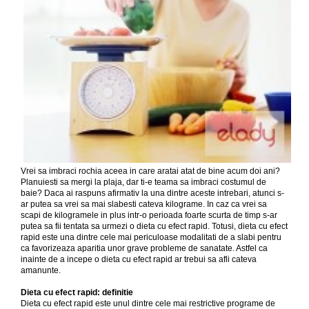
Vrei sa imbraci rochia aceea in care aratai atat de bine acum doi ani?
Planuiesti sa mergi la plaja, dar ti-e teama sa imbraci costumul de
baie? Daca ai raspuns afirmativ la una dintre aceste intrebari, atunci s-
ar putea sa vrei sa mai slabesti cateva kilograme. In caz ca vrei sa
scapi de kilogramele in plus intr-o perioada foarte scurta de timp s-ar
putea sa fii tentata sa urmezi o dieta cu efect rapid. Totusi, dieta cu efect
rapid este una dintre cele mai periculoase modalitati de a slabi pentru
ca favorizeaza aparitia unor grave probleme de sanatate. Astfel ca
inainte de a incepe o dieta cu efect rapid ar trebui sa afli cateva
amanunte.
Dieta cu efect rapid: definitie
Dieta cu efect rapid este unul dintre cele mai restrictive programe de