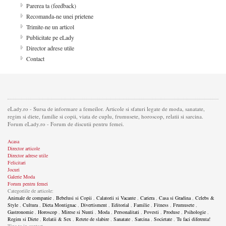
Parerea ta (feedback)
Recomanda-ne unei prietene
Trimite-ne un articol
Publicitate pe eLady
Director adrese utile
Contact
eLady.ro - Sursa de informare a femeilor. Articole si sfaturi legate de moda, sanatate,
regim si diete, familie si copii, viata de cuplu, frumusete, horoscop, relatii si sarcina.
Forum eLady.ro - Forum de discutii pentru femei.
Acasa
Director articole
Director adrese utile
Felicitari
Jocuri
Galerie Moda
Forum pentru femei
Categoriile de articole:
Animale de companie
,
Bebelusi si Copii
,
Calatorii si Vacante
,
Cariera
,
Casa si Gradina
,
Celebs &
Style
,
Cultura
,
Dieta Montignac
,
Divertisment
,
Editorial
,
Familie
,
Fitness
,
Frumusete
,
Gastronomie
,
Horoscop
,
Mirese si Nunti
,
Moda
,
Personalitati
,
Povesti
,
Produse
,
Psihologie
,
Regim si Diete
,
Relatii & Sex
,
Retete de slabire
,
Sanatate
,
Sarcina
,
Societate
,
Tu faci diferenta!
Tine-te in contact