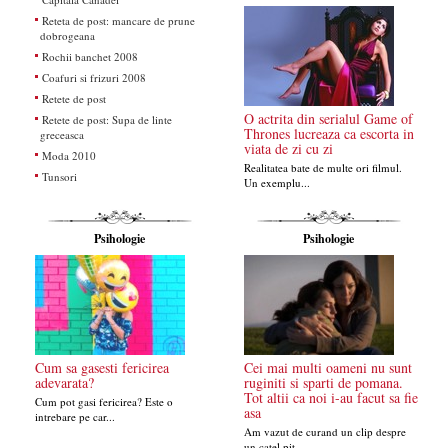
Reteta de post: mancare de prune
dobrogeana
Rochii banchet 2008
Coafuri si frizuri 2008
Retete de post
O actrita din serialul Game of
Retete de post: Supa de linte
Thrones lucreaza ca escorta in
greceasca
viata de zi cu zi
Moda 2010
Realitatea bate de multe ori filmul.
Tunsori
Un exemplu...
Psihologie
Psihologie
Cum sa gasesti fericirea
Cei mai multi oameni nu sunt
adevarata?
ruginiti si sparti de pomana.
Tot altii ca noi i-au facut sa fie
Cum pot gasi fericirea? Este o
asa
intrebare pe car...
Am vazut de curand un clip despre
un catel pit ...