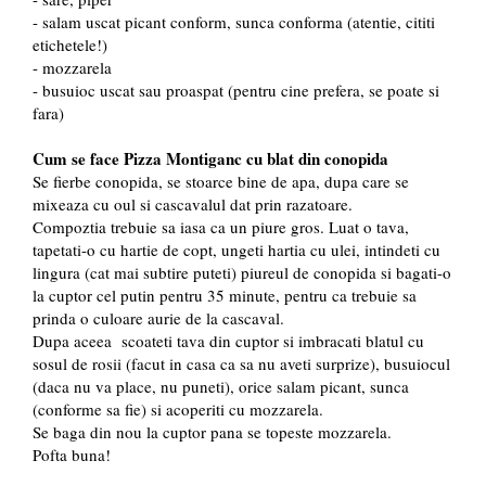
- salam uscat picant conform, sunca conforma (atentie, cititi
etichetele!)
- mozzarela
- busuioc uscat sau proaspat (pentru cine prefera, se poate si
fara)
Cum se face Pizza Montiganc cu blat din conopida
Se fierbe conopida, se stoarce bine de apa, dupa care se
mixeaza cu oul si cascavalul dat prin razatoare.
Compoztia trebuie sa iasa ca un piure gros. Luat o tava,
tapetati-o cu hartie de copt, ungeti hartia cu ulei, intindeti cu
lingura (cat mai subtire puteti) piureul de conopida si bagati-o
la cuptor cel putin pentru 35 minute, pentru ca trebuie sa
prinda o culoare aurie de la cascaval.
Dupa aceea scoateti tava din cuptor si imbracati blatul cu
sosul de rosii (facut in casa ca sa nu aveti surprize), busuiocul
(daca nu va place, nu puneti), orice salam picant, sunca
(conforme sa fie) si acoperiti cu mozzarela.
Se baga din nou la cuptor pana se topeste mozzarela.
Pofta buna!