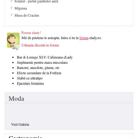
Solarul - pretul gambelor aurii
Migrena
Masa de Craciun
Forum elady!
Mii de prietene te asteapta. Intra si tu in
forum
elady.ro.
Ultimele discutii in forum
Bar & Lounge XLV: Cafeneaua eLady
Suplimente pentru masa musculara
Bancuri, anecdote, glume, etc
Efecte secundare de la Follixin
Slabit cu ultralipo
Ejaculare feminina
Moda
Vezi Galeria
Gastronomie