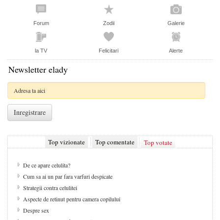
Forum
Zodii
Galerie
la TV
Felicitari
Alerte
Newsletter elady
Top vizionate
Top comentate
Top votate
De ce apare celulita?
Cum sa ai un par fara varfuri despicate
Strategii contra celulitei
Aspecte de retinut pentru camera copilului
Despre sex