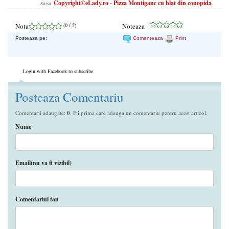
Copyright©eLady.ro - Pizza Montiganc cu blat din conopida
Sursa:
Nota
(
0
/ 5)
Noteaza
Posteaza pe:
Comenteaza
Print
Login with Facebook to subscribe
Posteaza Comentariu
Comentarii adaugate:
0
. Fii prima care adauga un comentariu pentru acest articol.
Nume
Email(nu va fi vizibil)
Comentariul tau