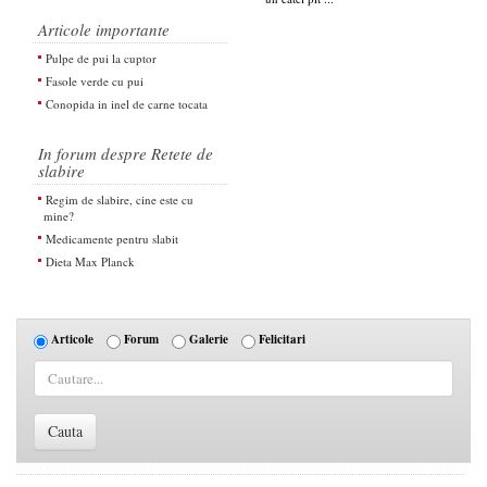
Articole importante
Pulpe de pui la cuptor
Fasole verde cu pui
Conopida in inel de carne tocata
In forum despre Retete de
slabire
Regim de slabire, cine este cu
mine?
Medicamente pentru slabit
Dieta Max Planck
Articole
Forum
Galerie
Felicitari