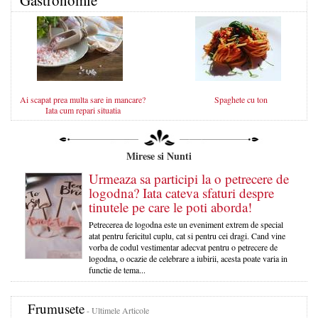
Ai scapat prea multa sare in mancare?
Spaghete cu ton
Iata cum repari situatia
Mirese si Nunti
Urmeaza sa participi la o petrecere de
logodna? Iata cateva sfaturi despre
tinutele pe care le poti aborda!
Petrecerea de logodna este un eveniment extrem de special
atat pentru fericitul cuplu, cat si pentru cei dragi. Cand vine
vorba de codul vestimentar adecvat pentru o petrecere de
logodna, o ocazie de celebrare a iubirii, acesta poate varia in
functie de tema...
Frumusete
- Ultimele Articole