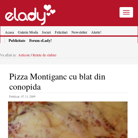
Toggle
navigatio
Acasa
Galerie Moda
Jocuri
Felicitari
Newsletter
Alerte!
Publicitate
Forum eLady!
Va aflati in:
Articole
/
Retete de slabire
Pizza Montiganc cu blat din
conopida
Publicat: 07.11.2009