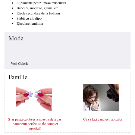
Suplimente pentru masa musculara
Bancuri, anecdote, glume, etc
Efecte secundare de la Follixin
Slabit cu ultralipo
Ejaculare feminina
Moda
Vezi Galeria
Familie
S-ar putea ca obsesia noastra de a gasi
Ce sa faci cand esti abuzata
partenerul perfect sa fie complet
gresita?!