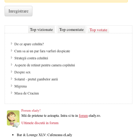
Top vizionate
Top comentate
Top votate
De ce apare celulita?
Cum sa ai un par fara varfuri despicate
Strategii contra celulitei
Aspecte de retinut pentru camera copilului
Despre sex
Solarul - pretul gambelor aurii
Migrena
Masa de Craciun
Forum elady!
Mii de prietene te asteapta. Intra si tu in
forum
elady.ro.
Ultimele discutii in forum
Bar & Lounge XLV: Cafeneaua eLady