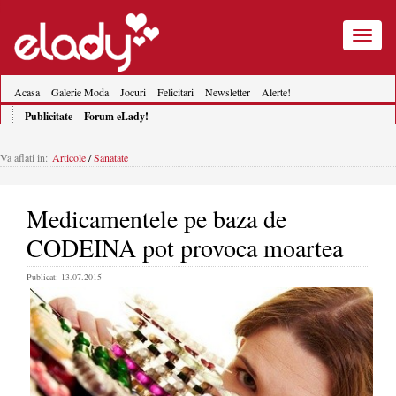
Toggle
navigatio
Acasa
Galerie Moda
Jocuri
Felicitari
Newsletter
Alerte!
Publicitate
Forum eLady!
Va aflati in:
Articole
/
Sanatate
Medicamentele pe baza de
CODEINA pot provoca moartea
Publicat: 13.07.2015