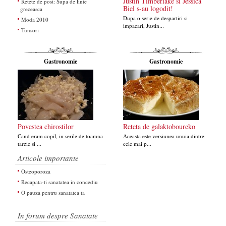
Justin Timberlake si Jessica
Retete de post: Supa de linte
Biel s-au logodit!
greceasca
Dupa o serie de despartiri si
Moda 2010
impacari, Justin...
Tunsori
Gastronomie
Gastronomie
Povestea chirostilor
Reteta de galaktoboureko
Cand eram copil, in serile de toamna
Aceasta este versiunea unuia dintre
tarzie si ...
cele mai p...
Articole importante
Osteoporoza
Recapata-ti sanatatea in concediu
O pauza pentru sanatatea ta
In forum despre Sanatate