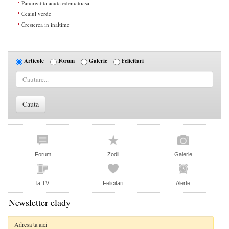
Pancreatita acuta edematoasa
Ceaiul verde
Cresterea in inaltime
Articole
Forum
Galerie
Felicitari
Forum
Zodii
Galerie
la TV
Felicitari
Alerte
Newsletter elady