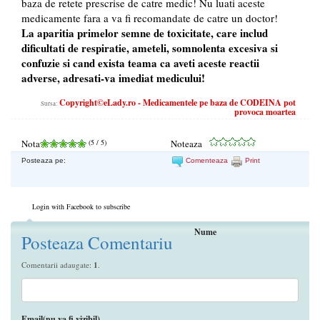
baza de retete prescrise de catre medic! Nu luati aceste
medicamente fara a va fi recomandate de catre un doctor!
La aparitia primelor semne de toxicitate, care includ
dificultati de respiratie, ameteli, somnolenta excesiva si
confuzie si cand exista teama ca aveti aceste reactii
adverse, adresati-va imediat medicului!
Copyright©eLady.ro - Medicamentele pe baza de CODEINA pot
Sursa:
provoca moartea
Nota
(
5
/ 5)
Noteaza
Posteaza pe:
Comenteaza
Print
Login with Facebook to subscribe
Nume
Posteaza Comentariu
Comentarii adaugate:
1
.
Email(nu va fi vizibil)