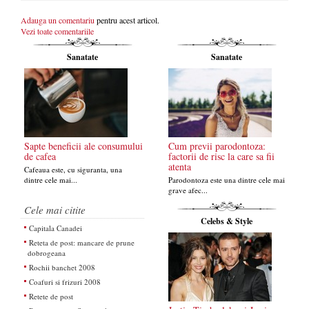
Adauga un comentariu
pentru acest articol.
Vezi toate comentariile
Sanatate
Sanatate
Sapte beneficii ale consumului
Cum previi parodontoza:
de cafea
factorii de risc la care sa fii
atenta
Cafeaua este, cu siguranta, una
dintre cele mai...
Parodontoza este una dintre cele mai
grave afec...
Cele mai citite
Celebs & Style
Capitala Canadei
Reteta de post: mancare de prune
dobrogeana
Rochii banchet 2008
Coafuri si frizuri 2008
Retete de post