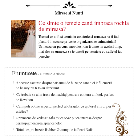
Mirese si Nunti
Ce simte o femeie cand imbraca rochia
de mireasa?
Tocmai ce ai fost ceruta in casatorie si urmeaza sa-ti faci
planuri in ceea ce priveste organizarea evenimentului?
Urmeaza un parcurs anevoios, dar frumos in acelasi timp,
mai ales ca urmeaza sa te unesti pe vesnicie cu sufletul tau
pereche.
Frumusete
- Ultimele Articole
5 secrete ascunse despre balsamul de buze pe care nici influencerii
de beauty nu ti le-au dezvaluit
Ce trebuie sa ai in trusa de machiaj pentru a contura un look perfect
de Revelion
Cum poti obtine aspectul perfect al obrajilor cu ajutorul chirurgiei
estetice?
Sprancene de vedeta? Afla tot ce te-ar putea interesa despre
dermopigmentarea sprancenelor
Totul despre bazele Rubber Gummy de la Pearl Nails