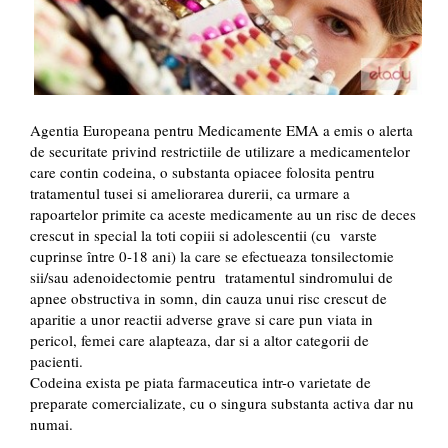
Agentia Europeana pentru Medicamente EMA a emis o alerta
de securitate privind restrictiile de utilizare a medicamentelor
care contin codeina, o substanta opiacee folosita pentru
tratamentul tusei si ameliorarea durerii, ca urmare a
rapoartelor primite ca aceste medicamente au un risc de deces
crescut in special la toti copiii si adolescentii (cu varste
cuprinse între 0-18 ani) la care se efectueaza tonsilectomie
sii/sau adenoidectomie pentru tratamentul sindromului de
apnee obstructiva in somn, din cauza unui risc crescut de
aparitie a unor reactii adverse grave si care pun viata in
pericol, femei care alapteaza, dar si a altor categorii de
pacienti.
Codeina exista pe piata farmaceutica intr-o varietate de
preparate comercializate, cu o singura substanta activa dar nu
numai.