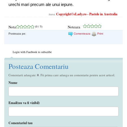
urechi mari precum ale unui iepure.
Copyright©eLady.ro - Pastele in Australia
Sursa:
Nota
(
0
/ 5)
Noteaza
Posteaza pe:
Comenteaza
Print
Login with Facebook to subscribe
Posteaza Comentariu
Comentarii adaugate:
0
. Fii prima care adauga un comentariu pentru acest articol.
Nume
Email(nu va fi vizibil)
Comentariul tau