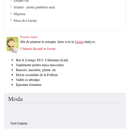
Despre sex
Solarul - pretul gambelor aurii
Migrena
Masa de Craciun
Forum elady!
Mii de prietene te asteapta. Intra si tu in
forum
elady.ro.
Ultimele discutii in forum
Bar & Lounge XLV: Cafeneaua eLady
Suplimente pentru masa musculara
Bancuri, anecdote, glume, etc
Efecte secundare de la Follixin
Slabit cu ultralipo
Ejaculare feminina
Moda
Vezi Galeria