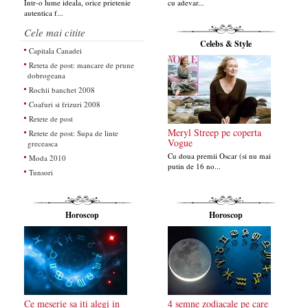
Intr-o lume ideala, orice prietenie
cu adevar...
autentica f...
Cele mai citite
Celebs & Style
Capitala Canadei
Reteta de post: mancare de prune
dobrogeana
Rochii banchet 2008
Coafuri si frizuri 2008
Retete de post
Meryl Streep pe coperta
Retete de post: Supa de linte
Vogue
greceasca
Cu doua premii Oscar (si nu mai
Moda 2010
putin de 16 no...
Tunsori
Horoscop
Horoscop
Ce meserie sa iti alegi in
4 semne zodiacale pe care