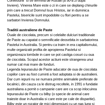
Confesiunii” si se termina de Rusalii (a 50-a zi dupa
Inviere). Vinerea Mare este o zi in care se deplang chinurile
prin care a trecut Domnul Isus Hristos, iar in duminica
Pastelui, bisericile sunt impodobite cu flori pentru a se
sarbatori Invierea Domnului.
Traditii australiene de Paste
Ouale de ciocolata, precum si celelalte dulciuri traditionale
de Paste au capatat o semnificatie deosebita in sarbatorirea
Pastelui in Australia. Si pentru ca traim in era capitalismului,
multe organizatii profita de apropierea Pastelui si
organizeaza tombole in care se pot castiga cosuri cu oua
de ciocolata. Scopul acestor actiuni este strangerea unui
numar cat mai mare de fonduri.
Legenda Iepurasului de Paste aducator de oua de ciocolata
copiilor care au fost cuminti a fost adoptata si de australieni.
Dar cum iepurii nu se numara printre animalele preferate de
localnici, din cauza ca le distrug recoltele, in 1991 o fundatie
australiana a pornit o campanie care are ca scop inlocuirea
Iepurasului de Paste cu bilby (o specie de animal care
traieste doar in Australia si care este pe cale de disparitie).
Bilby este un rozator de mici dimensiuni cu un nas lung si