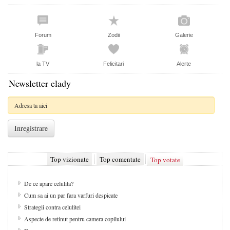
Forum
Zodii
Galerie
la TV
Felicitari
Alerte
Newsletter elady
Top vizionate
Top comentate
Top votate
De ce apare celulita?
Cum sa ai un par fara varfuri despicate
Strategii contra celulitei
Aspecte de retinut pentru camera copilului