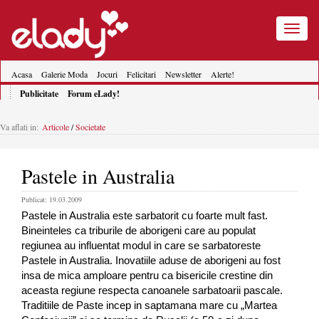
Toggle
navigatio
Acasa
Galerie Moda
Jocuri
Felicitari
Newsletter
Alerte!
Publicitate
Forum eLady!
Va aflati in:
Articole
/
Societate
Pastele in Australia
Publicat: 19.03.2009
Pastele in Australia este sarbatorit cu foarte mult fast.
Bineinteles ca triburile de aborigeni care au populat
regiunea au influentat modul in care se sarbatoreste
Pastele in Australia. Inovatiile aduse de aborigeni au fost
insa de mica amploare pentru ca bisericile crestine din
aceasta regiune respecta canoanele sarbatoarii pascale.
Traditiile de Paste incep in saptamana mare cu „Martea