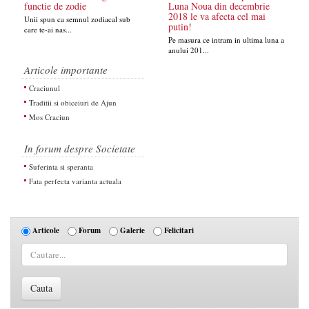
functie de zodie
Luna Noua din decembrie
2018 le va afecta cel mai
Unii spun ca semnul zodiacal sub
putin!
care te-ai nas...
Pe masura ce intram in ultima luna a
anului 201...
Articole importante
Craciunul
Traditii si obiceiuri de Ajun
Mos Craciun
In forum despre Societate
Suferinta si speranta
Fata perfecta varianta actuala
Articole
Forum
Galerie
Felicitari