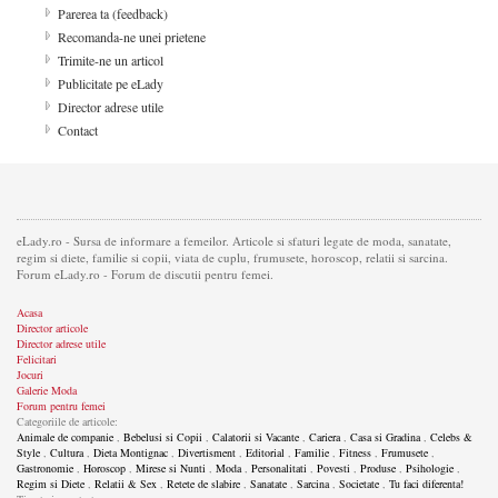
Parerea ta (feedback)
Recomanda-ne unei prietene
Trimite-ne un articol
Publicitate pe eLady
Director adrese utile
Contact
eLady.ro - Sursa de informare a femeilor. Articole si sfaturi legate de moda, sanatate,
regim si diete, familie si copii, viata de cuplu, frumusete, horoscop, relatii si sarcina.
Forum eLady.ro - Forum de discutii pentru femei.
Acasa
Director articole
Director adrese utile
Felicitari
Jocuri
Galerie Moda
Forum pentru femei
Categoriile de articole:
Animale de companie
,
Bebelusi si Copii
,
Calatorii si Vacante
,
Cariera
,
Casa si Gradina
,
Celebs &
Style
,
Cultura
,
Dieta Montignac
,
Divertisment
,
Editorial
,
Familie
,
Fitness
,
Frumusete
,
Gastronomie
,
Horoscop
,
Mirese si Nunti
,
Moda
,
Personalitati
,
Povesti
,
Produse
,
Psihologie
,
Regim si Diete
,
Relatii & Sex
,
Retete de slabire
,
Sanatate
,
Sarcina
,
Societate
,
Tu faci diferenta!