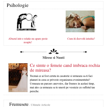
Psihologie
Abuzul intr-o relatie nu apare peste
Cum iti dezvolti intuitia?
noapte!
Mirese si Nunti
Ce simte o femeie cand imbraca rochia
de mireasa?
Tocmai ce ai fost ceruta in casatorie si urmeaza sa-ti faci
planuri in ceea ce priveste organizarea evenimentului?
Urmeaza un parcurs anevoios, dar frumos in acelasi timp,
mai ales ca urmeaza sa te unesti pe vesnicie cu sufletul tau
pereche.
Frumusete
- Ultimele Articole