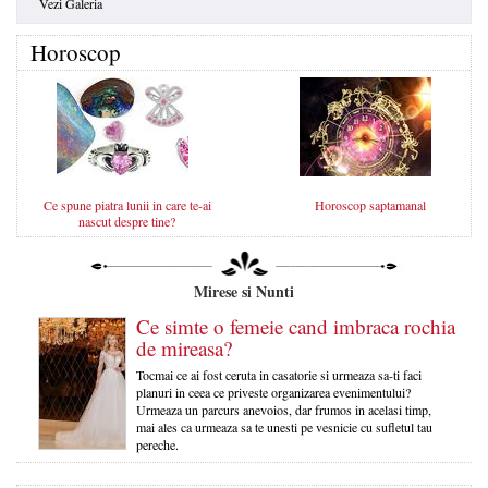
Vezi Galeria
Horoscop
Ce spune piatra lunii in care te-ai
Horoscop saptamanal
nascut despre tine?
Mirese si Nunti
Ce simte o femeie cand imbraca rochia
de mireasa?
Tocmai ce ai fost ceruta in casatorie si urmeaza sa-ti faci
planuri in ceea ce priveste organizarea evenimentului?
Urmeaza un parcurs anevoios, dar frumos in acelasi timp,
mai ales ca urmeaza sa te unesti pe vesnicie cu sufletul tau
pereche.