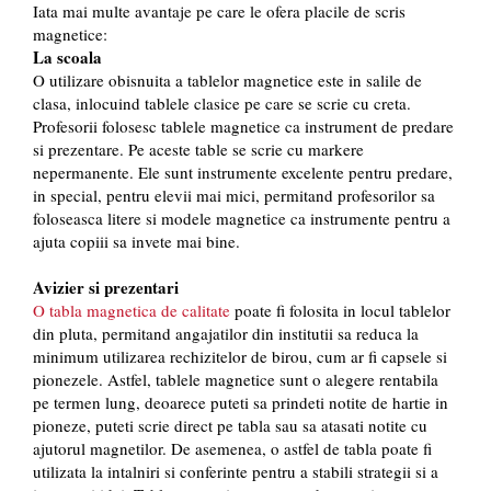
Iata mai multe avantaje pe care le ofera placile de scris
magnetice:
La scoala
O utilizare obisnuita a tablelor magnetice este in salile de
clasa, inlocuind tablele clasice pe care se scrie cu creta.
Profesorii folosesc tablele magnetice ca instrument de predare
si prezentare. Pe aceste table se scrie cu markere
nepermanente. Ele sunt instrumente excelente pentru predare,
in special, pentru elevii mai mici, permitand profesorilor sa
foloseasca litere si modele magnetice ca instrumente pentru a
ajuta copiii sa invete mai bine.
Avizier si prezentari
O tabla magnetica de calitate
poate fi folosita in locul tablelor
din pluta, permitand angajatilor din institutii sa reduca la
minimum utilizarea rechizitelor de birou, cum ar fi capsele si
pionezele. Astfel, tablele magnetice sunt o alegere rentabila
pe termen lung, deoarece puteti sa prindeti notite de hartie in
pioneze, puteti scrie direct pe tabla sau sa atasati notite cu
ajutorul magnetilor. De asemenea, o astfel de tabla poate fi
utilizata la intalniri si conferinte pentru a stabili strategii si a