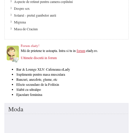
Aspecte de retinut pentru camera copilului
Despre sex
Solarul - pretul gambelor aurii
Migrena
Masa de Craciun
Forum elady!
Mii de prietene te asteapta. Intra si tu in
forum
elady.ro.
Ultimele discutii in forum
Bar & Lounge XLV: Cafeneaua eLady
Suplimente pentru masa musculara
Bancuri, anecdote, glume, etc
Efecte secundare de la Follixin
Slabit cu ultralipo
Ejaculare feminina
Moda