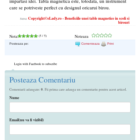
impartasi idei. Tabla magnetica este, totodata, un instrument
care se potriveste perfect cu designul oricarui birou.
Copyright©eLady.ro - Beneficiile unei table magnetice in scoli si
Sursa:
birouri
Nota
(
5
/ 5)
Noteaza
Posteaza pe:
Comenteaza
Print
Login with Facebook to subscribe
Posteaza Comentariu
Comentarii adaugate:
0
. Fii prima care adauga un comentariu pentru acest articol.
Nume
Email(nu va fi vizibil)