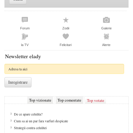
Forum
Zodii
Galerie
la TV
Felicitari
Alerte
Newsletter elady
Top vizionate
Top comentate
Top votate
De ce apare celulita?
Cum sa ai un par fara varfuri despicate
Strategii contra celulitei