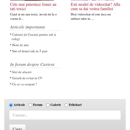
Cele mai puternice femei au
Esti model de videochat? Afla
tati toxici
cum sa dai vestea familiei
Cand ai un tata toxic, inveti de la o
Desi videochat-ul este inca un
varsta fr...
subiect tabu in ...
Articole importante
Cadouri de Craciun pentru sefi si
colegi
Hotii de idei
Site-ul firmei tale in 5 pasi
In forum despre Cariera
Idei de afaceri
Greseli de evitat in CV
Cu ce va ocupati ?
Articole
Forum
Galerie
Felicitari