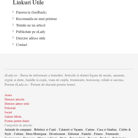
Linkuri Utile
Parerea ta (feedback)
Recomanda-ne unei prietene
Trimite-ne un articol
Publicitate pe eLady
Director adrese utile
Contact
eLady.ro - Sursa de informare a femeilor. Articole si sfaturi legate de moda, sanatate,
regim si diete, familie si copii, viata de cuplu, frumusete, horoscop, relatii si sarcina.
Forum eLady.ro - Forum de discutii pentru femei.
Acasa
Director articole
Director adrese utile
Felicitari
Jocuri
Galerie Moda
Forum pentru femei
Categoriile de articole:
Animale de companie
,
Bebelusi si Copii
,
Calatorii si Vacante
,
Cariera
,
Casa si Gradina
,
Celebs &
Style
,
Cultura
,
Dieta Montignac
,
Divertisment
,
Editorial
,
Familie
,
Fitness
,
Frumusete
,
Gastronomie
,
Horoscop
,
Mirese si Nunti
,
Moda
,
Personalitati
,
Povesti
,
Produse
,
Psihologie
,