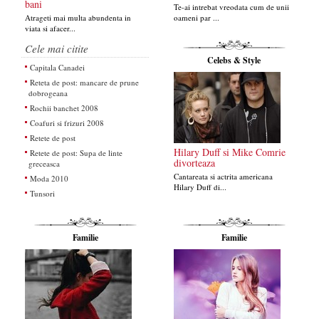
bani
Te-ai intrebat vreodata cum de unii
Atrageti mai multa abundenta in
oameni par ...
viata si afacer...
Cele mai citite
Celebs & Style
Capitala Canadei
Reteta de post: mancare de prune
dobrogeana
Rochii banchet 2008
Coafuri si frizuri 2008
Retete de post
Hilary Duff si Mike Comrie
Retete de post: Supa de linte
divorteaza
greceasca
Cantareata si actrita americana
Moda 2010
Hilary Duff di...
Tunsori
Familie
Familie