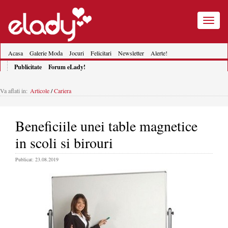
Toggle
navigatio
Acasa
Galerie Moda
Jocuri
Felicitari
Newsletter
Alerte!
Publicitate
Forum eLady!
Va aflati in:
Articole
/
Cariera
Beneficiile unei table magnetice
in scoli si birouri
Publicat: 23.08.2019