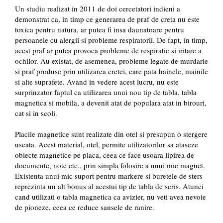
Un studiu realizat in 2011 de doi cercetatori indieni a
demonstrat ca, in timp ce generarea de praf de creta nu este
toxica pentru natura, ar putea fi insa daunatoare pentru
persoanele cu alergii si probleme respiratorii. De fapt, in timp,
acest praf ar putea provoca probleme de respiratie si iritare a
ochilor. Au existat, de asemenea, probleme legate de murdarie
si praf produse prin utilizarea cretei, care pata hainele, mainile
si alte suprafete. Avand in vedere acest lucru, nu este
surprinzator faptul ca utilizarea unui nou tip de tabla, tabla
magnetica si mobila, a devenit atat de populara atat in ​​birouri,
cat si in scoli.
Placile magnetice sunt realizate din otel si presupun o stergere
uscata. Acest material, otel, permite utilizatorilor sa ataseze
obiecte magnetice pe placa, ceea ce face usoara lipirea de
documente, note etc., prin simpla folosire a unui mic magnet.
Existenta unui mic suport pentru markere si buretele de sters
reprezinta un alt bonus al acestui tip de tabla de scris. Atunci
cand utilizati o tabla magnetica ca avizier, nu veti avea nevoie
de pioneze, ceea ce reduce sansele de ranire.