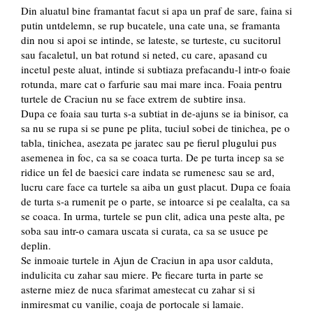
Din aluatul bine framantat facut si apa un praf de sare, faina si
putin untdelemn, se rup bucatele, una cate una, se fra­manta
din nou si apoi se intinde, se lateste, se turteste, cu sucitorul
sau facaletul, un bat rotund si neted, cu care, apasand cu
incetul peste aluat, intinde si subtiaza prefacandu-l intr-o foaie
ro­tunda, mare cat o farfurie sau mai mare inca. Foaia pentru
turtele de Craciun nu se face extrem de subtire insa.
Dupa ce foaia sau turta s-a subtiat in de-ajuns se ia binisor, ca
sa nu se rupa si se pune pe plita, tuciul sobei de tinichea, pe o
tabla, tinichea, asezata pe jaratec sau pe fierul plugului pus
asemenea in foc, ca sa se coaca turta. De pe turta incep sa se
ridice un fel de baesici care indata se rumenesc sau se ard,
lucru care face ca turtele sa aiba un gust placut. Dupa ce foaia
de turta s-a rumenit pe o parte, se intoarce si pe cealalta, ca sa
se coaca. In urma, turtele se pun clit, adica una peste alta, pe
soba sau intr-o camara uscata si curata, ca sa se usuce pe
deplin.
Se inmoaie turtele in Ajun de Craciun in apa usor calduta,
indulicita cu zahar sau miere. Pe fiecare turta in parte se
asterne miez de nuca sfarimat amestecat cu zahar si si
inmiresmat cu vanilie, coaja de portocale si lamaie.