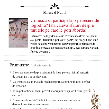
Mirese si Nunti
Urmeaza sa participi la o petrecere de
logodna? Iata cateva sfaturi despre
tinutele pe care le poti aborda!
Petrecerea de logodna este un eveniment extrem de special
atat pentru fericitul cuplu, cat si pentru cei dragi. Cand vine
vorba de codul vestimentar adecvat pentru o petrecere de
logodna, o ocazie de celebrare a iubirii, acesta poate varia in
functie de tema...
Frumusete
- Ultimele Articole
5 secrete ascunse despre balsamul de buze pe care nici influencerii
de beauty nu ti le-au dezvaluit
Ce trebuie sa ai in trusa de machiaj pentru a contura un look perfect
de Revelion
Cum poti obtine aspectul perfect al obrajilor cu ajutorul chirurgiei
estetice?
Sprancene de vedeta? Afla tot ce te-ar putea interesa despre
dermopigmentarea sprancenelor