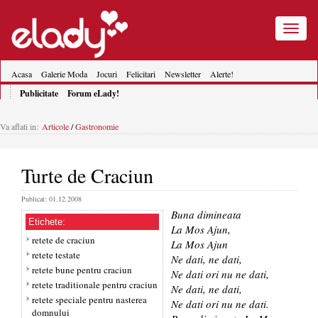
Toggle
navigatio
Acasa
Galerie Moda
Jocuri
Felicitari
Newsletter
Alerte!
Publicitate
Forum eLady!
Va aflati in:
Articole
/
Gastronomie
Turte de Craciun
Publicat: 01.12.2008
Buna dimineata
Etichete:
La Mos Ajun,
retete de craciun
La Mos Ajun
retete testate
Ne dati, ne dati,
retete bune pentru craciun
Ne dati ori nu ne dati,
retete traditionale pentru craciun
Ne dati, ne dati,
retete speciale pentru nasterea
Ne dati ori nu ne dati.
domnului