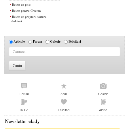
Retete de post
Retete pentru Craciun
Retete de prajituri, torturi,
dulciuri
Articole
Forum
Galerie
Felicitari
Forum
Zodii
Galerie
la TV
Felicitari
Alerte
Newsletter elady