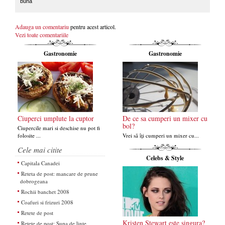
buna
Adauga un comentariu
pentru acest articol.
Vezi toate comentariile
Gastronomie
Gastronomie
Ciuperci umplute la cuptor
De ce sa cumperi un mixer cu
bol?
Ciupercile mari si deschise nu pot fi
folosite ...
Vrei să îți cumperi un mixer cu...
Cele mai citite
Celebs & Style
Capitala Canadei
Reteta de post: mancare de prune
dobrogeana
Rochii banchet 2008
Coafuri si frizuri 2008
Retete de post
Kristen Stewart este singura?
Retete de post: Supa de linte