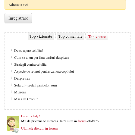
Top vizionate
Top comentate
Top votate
De ce apare celulita?
Cum sa ai un par fara varfuri despicate
Strategii contra celulitei
Aspecte de retinut pentru camera copilului
Despre sex
Solarul - pretul gambelor aurii
Migrena
Masa de Craciun
Forum elady!
Mii de prietene te asteapta. Intra si tu in
forum
elady.ro.
Ultimele discutii in forum