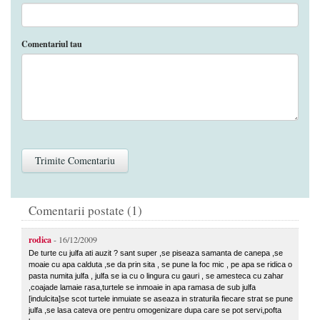
Comentariul tau
Comentarii postate (1)
rodica
- 16/12/2009
De turte cu julfa ati auzit ? sant super ,se piseaza samanta de canepa ,se
moaie cu apa calduta ,se da prin sita , se pune la foc mic , pe apa se ridica o
pasta numita julfa , julfa se ia cu o lingura cu gauri , se amesteca cu zahar
,coajade lamaie rasa,turtele se inmoaie in apa ramasa de sub julfa
[indulcita]se scot turtele inmuiate se aseaza in straturila fiecare strat se pune
julfa ,se lasa cateva ore pentru omogenizare dupa care se pot servi,pofta