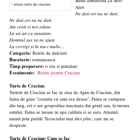
Buna dimineata La Mos
retete turte de craciun
Ajun
Ne dati ori nu ne dati,
Ne dati ori nu ne dati.
Am venit si noi odata
La un an cu sanatate,
Domnul sus sa ne ajute
La covrigi si la nuci multe...
Categorie:
Retete de dulciuri
Bucatarie:
romaneasca
Timp preparare:
o ora si jumatate
Evenimente:
Retete pentru Craciun
Turte de Craciun
Turtele de Craciun se fac in ziua de Ajun de Craciun, din
faina de grau "cernuta cu sata cea deasa". Faina se cumpara
din targ, ori o are gospodina macinata din graul sau, la moara
satului. Faina se moaie in apa calduta si se sara. Aluatul,
numit prin partile Tecuciului mai ales
pîne
, care nu se
dospeste.
Turte de Craciun: Cum se fac