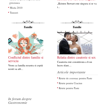
greceasca
„Kristen Stewart este singura si se va
i...
Moda 2010
Tunsori
Familie
Familie
Conflictul dintre familie si
Relatia dintre casatorie si sex
serviciu
Casatoria este considerata a fi un
Vrem ca familia noastra si copiii
lucru sfant....
nostri sa aib...
Articole importante
Retete de cozonac pentru Paste
Retete pentru Craciun
Retete pentru Paste
In forum despre
Gastronomie