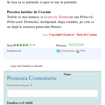
Se lasa sa se patrunda si apoi se taie in patratele.
Povestea turtelor de Craciun
Turtele se mai numesc si
Scutecele Domnul
ui
sau
Pelincele
,
Pelincutele Domnului
, inchipuind, dupa credinta, pe cele ce
au slujit la nasterea pruncului Hristos.
Copyright©eLady.ro - Turte de Craciun
Sursa:
Nota
(
5
/ 5)
Noteaza
Posteaza pe:
Comenteaza
Print
Login with Facebook to subscribe
Nume
Posteaza Comentariu
Comentarii adaugate:
1
.
Email(nu va fi vizibil)