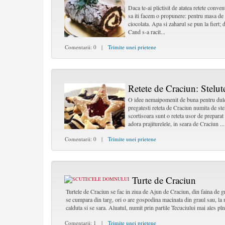
Daca te-ai plictisit de atatea retete conv
sa iti facem o propunere: pentru masa de 
ciocolata. Apa si zaharul se pun la fiert;
Cand s-a racit...
Comentarii: 0 |
Trimite unei prietene
Retete de Craciun: Stelut
O idee nemaipomenit de buna pentru dulci
pregatesti reteta de Craciun numita de ste
scortisoara sunt o reteta usor de preparat 
adora prajiturelele, in seara de Craciun ...
Comentarii: 0 |
Trimite unei prietene
Turte de Craciun
Turtele de Craciun se fac in ziua de Ajun de Craciun, din faina de g
se cumpara din targ, ori o are gospodina macinata din graul sau, la 
calduta si se sara. Aluatul, numit prin partile Tecuciului mai ales pîn
Comentarii: 1 |
Trimite unei prietene