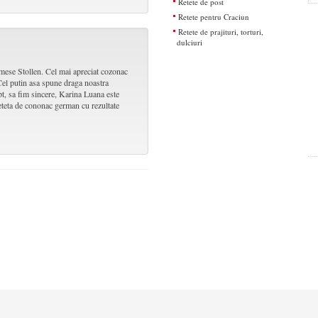
Retete de post
Retete pentru Craciun
Retete de prajituri, torturi,
dulciuri
ese Stollen. Cel mai apreciat cozonac
el putin asa spune draga noastra
t, sa fim sincere, Karina Luana este
reteta de cononac german cu rezultate