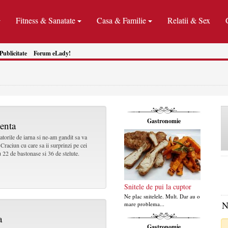
Fitness & Sanatate
Casa & Familie
Relatii & Sex
Publicitate
Forum eLady!
Gastronomie
menta
atorile de iarna si ne-am gandit sa va
 Craciun cu care sa ii surprinzi pe cei
u 22 de bastonase si 36 de stelute.
Snitele de pui la cuptor
Ne plac snitelele. Mult. Dar au o
N
mare problema...
a
Gastronomie