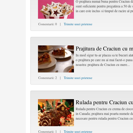
O prajitura numai buna pentru Craciun dat
sunt suficiente pentru pregatirea a 50 de
in care este inclus si timpul de racire al pr
Comentarii: 0 |
Trimite unei prietene
Prajitura de Craciun cu 
In mod sigur tu-ar placea sa te bucuri ala
o prajitura pe care nu ai mai facut-o pan
noastra: prajitura de Craciun cu mere...
Comentarii: 2 |
Trimite unei prietene
Rulada pentru Craciun cu
Rulada pentru Craciun cu crema de ciocol
in Canada; prajitura mai poarta numele d
necesare pentru rulada pentru Craciun cu 
Comentarii: 1 |
Trimite unei prietene