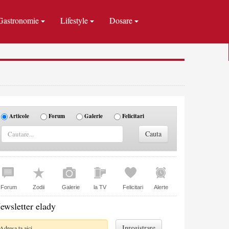
Gastronomie
Lifestyle
Dosare
Articole
Forum
Galerie
Felicitari
Forum
Zodii
Galerie
la TV
Felicitari
Alerte
ewsletter elady