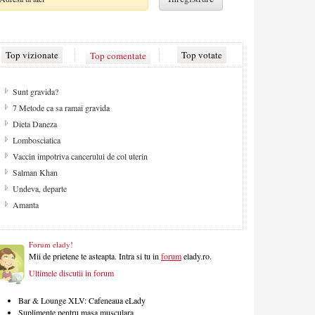
Top vizionate
Top comentate
Top votate
De ce apare celulita?
Cum sa ai un par fara varfuri despicate
Strategii contra celulitei
Aspecte de retinut pentru camera copilului
Despre sex
Solarul - pretul gambelor aurii
Migrena
Masa de Craciun
Forum elady!
Mii de prietene te asteapta. Intra si tu in
forum
elady.ro.
Ultimele discutii in forum
Bar & Lounge XLV: Cafeneaua eLady
Suplimente pentru masa musculara