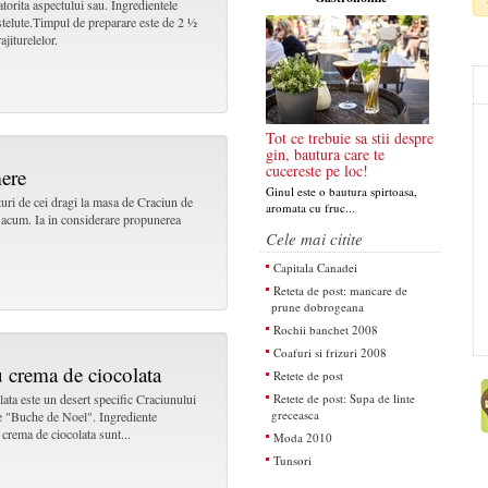
orita aspectului sau. Ingredientele
 stelute.Timpul de preparare este de 2 ½
ajiturelelor.
Tot ce trebuie sa stii despre
gin, bautura care te
cucereste pe loc!
mere
Ginul este o bautura spirtoasa,
turi de cei dragi la masa de Craciun de
aromata cu fruc...
a acum. Ia in considerare propunerea
Cele mai citite
Capitala Canadei
Reteta de post: mancare de
prune dobrogeana
Rochii banchet 2008
Coafuri si frizuri 2008
 crema de ciocolata
Retete de post
ata este un desert specific Craciunului
Retete de post: Supa de linte
greceasca
e "Buche de Noel". Ingrediente
crema de ciocolata sunt...
Moda 2010
Tunsori