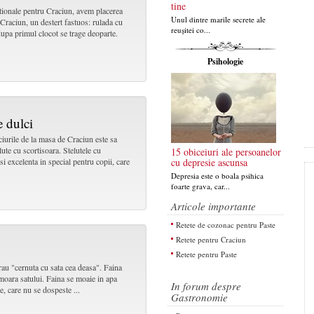
tine
entionale pentru Craciun, avem placerea
Unul dintre marile secrete ale
Craciun, un destert fastuos: rulada cu
reușitei co...
 dupa primul clocot se trage deoparte.
Psihologie
e dulci
urile de la masa de Craciun este sa
lute cu scortisoara. Stelutele cu
15 obiceiuri ale persoanelor
si excelenta in special pentru copii, care
cu depresie ascunsa
Depresia este o boala psihica
foarte grava, car...
Articole importante
Retete de cozonac pentru Paste
Retete pentru Craciun
Retete pentru Paste
rau "cernuta cu sata cea deasa". Faina
moara satului. Faina se moaie in apa
In forum despre
e, care nu se dospeste ...
Gastronomie