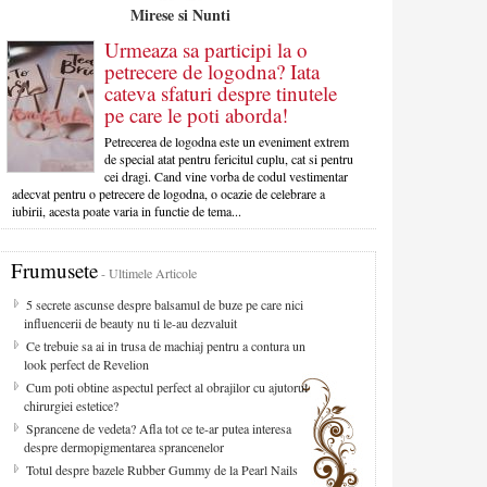
Mirese si Nunti
Urmeaza sa participi la o
petrecere de logodna? Iata
cateva sfaturi despre tinutele
pe care le poti aborda!
Petrecerea de logodna este un eveniment extrem
de special atat pentru fericitul cuplu, cat si pentru
cei dragi. Cand vine vorba de codul vestimentar
adecvat pentru o petrecere de logodna, o ocazie de celebrare a
iubirii, acesta poate varia in functie de tema...
Frumusete
- Ultimele Articole
5 secrete ascunse despre balsamul de buze pe care nici
influencerii de beauty nu ti le-au dezvaluit
Ce trebuie sa ai in trusa de machiaj pentru a contura un
look perfect de Revelion
Cum poti obtine aspectul perfect al obrajilor cu ajutorul
chirurgiei estetice?
Sprancene de vedeta? Afla tot ce te-ar putea interesa
despre dermopigmentarea sprancenelor
Totul despre bazele Rubber Gummy de la Pearl Nails