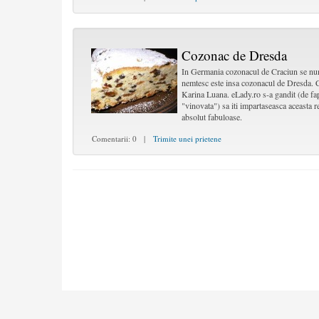
Cozonac de Dresda
In Germania cozonacul de Craciun se num
nemtesc este insa cozonacul de Dresda. C
Karina Luana. eLady.ro s-a gandit (de fap
"vinovata") sa iti impartaseasca aceasta 
absolut fabuloase.
Comentarii: 0 |
Trimite unei prietene