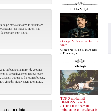
Celebs & Style
un de pe mesele noastre de sarbatoare.
e Craciun si de Paste sa intram mai
e de cozonaci sunt multe.
George Motoi a incetat din
viata
George Motoi, un alt mare actor
al Romaniei, a ...
Psihologie
e la sarbatoare, la miros de cozonac
raciun si pregatirea celor mai gustoase
e Craciun trebuie sa fie cat mai bogata,
entru cina din ziua Nasterii Domnului.
TOP 3 modalitati
DEMONSTRATE
STIINTIFIC care iti
a cu ciocolata
imbunatatesc increderea in