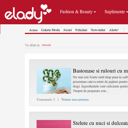
Fashion & Beauty
Suplimente
Acasa
Galerie Moda
Jocuri
Felicitari
Newsletter
Alerte!
Va aflati in:
Articole
Bastonase si rulouri cu 
Nu mai este foarte mult timp pana la sarb
prezentam cateva retete de pajituri pentru
dragi. Ingredientele sunt suficiente pentr
Timpul de preparare este...
Comentarii: 3 |
Trimite unei prietene
Stelute cu nuci si dulceat