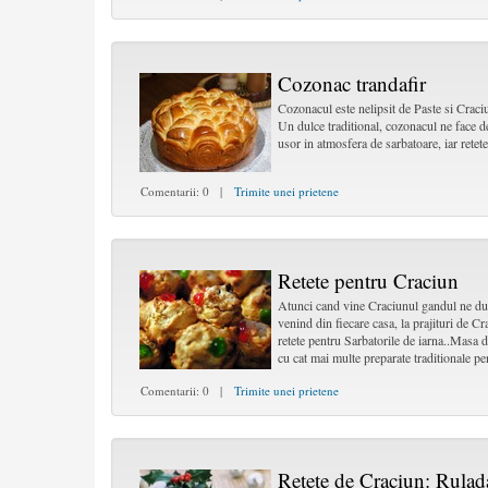
Cozonac trandafir
Cozonacul este nelipsit de Paste si Craci
Un dulce traditional, cozonacul ne face d
usor in atmosfera de sarbatoare, iar retet
Comentarii: 0 |
Trimite unei prietene
Retete pentru Craciun
Atunci cand vine Craciunul gandul ne duc
venind din fiecare casa, la prajituri de C
retete pentru Sarbatorile de iarna..Masa d
cu cat mai multe preparate traditionale p
Comentarii: 0 |
Trimite unei prietene
Retete de Craciun: Rulad