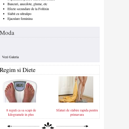
Bancuri, anecdote, glume, etc
Efecte secundare de la Follixin
Slabit cu ultralipo
Ejaculare feminina
Moda
Vezi Galeria
Regim si Diete
8 reguli ca sa scapi de
Sfaturi de slabire rapida pentru
kilogramele in plus
primavara