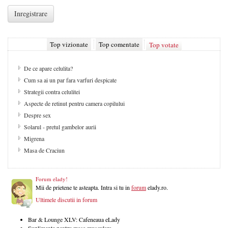
Top vizionate
Top comentate
Top votate
De ce apare celulita?
Cum sa ai un par fara varfuri despicate
Strategii contra celulitei
Aspecte de retinut pentru camera copilului
Despre sex
Solarul - pretul gambelor aurii
Migrena
Masa de Craciun
Forum elady!
Mii de prietene te asteapta. Intra si tu in
forum
elady.ro.
Ultimele discutii in forum
Bar & Lounge XLV: Cafeneaua eLady
Suplimente pentru masa musculara