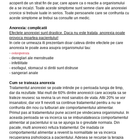
acoperit de un strat fin de par, care apare ca o reactie a organismului
de a se incalzi. Toate aceste simptome sunt semne clare ale anorexiei
cronice si trebuie luate in serios. Toate persoanele care se confrunta cu
aceste simptome ar trebui sa consulte un medic.
Anorexia: complicatii
Efectele anorexiei sunt drastice. Daca nu este tratata, anorexia poate
provoca moartea pacientului!
In cele ce urmeaza iti prezentam doar cateva dintre efectele pe care
anorexia le poate avea asupra organismului tau:
osteoporoza
-
- dereglari ale menstruatie
- infetilitate
- esofagul, stomacul si dintii sunt distruse
- sangerari anale
Cum se trateaza anorexia
Tratamentul anorexiei se poate intinde pe o perioada lunga de timp,
dar da rezultate. Mai mult de 60% dintre anorexicii care accepta sa se
trateze reusesc sa revina la un mod sanatos de viata.
Altii 20% se vor
insanatosi, dar vor fi nevoiti sa continue tratamentul pentru a nu se
confrunta din nou cu tulburari ale comportamentului alimentar.
Primul pas al tratamentului pune accent pe vindecarea organismului. In
aceasta perioada se va incerca sa se imbunatateasca comportamentul
alimentar al pacientului si sa se ajunga la o greutate normala. Din
pacate, multi anorexici refuza tratamentul. De inadata ce
comportamentul alimentar a revenit la normalitate se va incerca
recuperarea psihologica a pacientului. Adesea se recurge la terapia