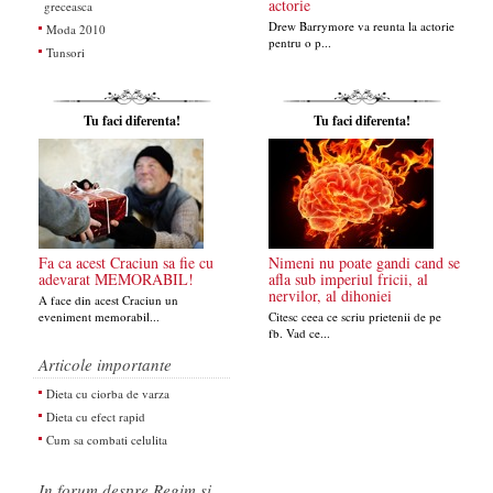
actorie
greceasca
Drew Barrymore va reunta la actorie
Moda 2010
pentru o p...
Tunsori
Tu faci diferenta!
Tu faci diferenta!
Fa ca acest Craciun sa fie cu
Nimeni nu poate gandi cand se
adevarat MEMORABIL!
afla sub imperiul fricii, al
nervilor, al dihoniei
A face din acest Craciun un
eveniment memorabil...
Citesc ceea ce scriu prietenii de pe
fb. Vad ce...
Articole importante
Dieta cu ciorba de varza
Dieta cu efect rapid
Cum sa combati celulita
In forum despre Regim si