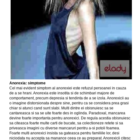
Anorexia: simptome
Cel mai evident simptom al anorexiei este refuzul persoanei in cauza
de a se hrani. Anorexia este insotita si de schimbari majore de
comportament, precum depresia si tendinta de a se izola. Anorexicii au
o imagine distorsionata despre sine, pentru ca se considera prea grasi
chiar si atunci cand sunt slabi. Multi dintre ei obisnuiesc sa se
cantareasca si sa se uite foarte des in oglinda. Paradoxal, mancarea
devine foarte importanta pentru anorexici. De regula acestia obisnuiesc
sa citeasca foarte multe carti de bucate, sa colectioneze retete si sa
priveasca imagini cu diverse mancaruri pentru a-si potoli foamea.
Foarte multi anorexici insista sa gateasca pentru familiile lor, desi
niciodata nu accepta sa manance ceea ce au preparat. Anorexicii citesc