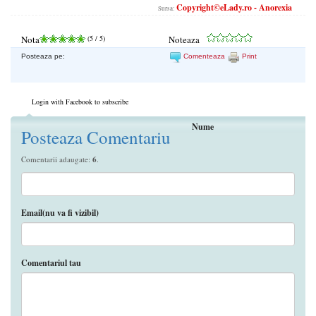
Copyright©eLady.ro - Anorexia
Sursa:
Nota
(
5
/ 5)
Noteaza
Posteaza pe:
Comenteaza
Print
Login with Facebook to subscribe
Nume
Posteaza Comentariu
Comentarii adaugate:
6
.
Email(nu va fi vizibil)
Comentariul tau