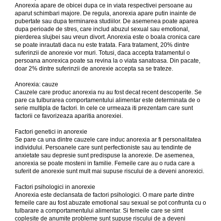
Anorexia apare de obicei dupa ce in viata respectivei persoane au
aparut schimbari majore. De regula, anorexia apare putin inainte de
pubertate sau dupa terminarea studiilor. De asemenea poate aparea
dupa perioade de stres, care includ abuzul sexual sau emotional,
pierderea slujbei sau vreun divort. Anorexia este o boala cronica care
se poate inrautati daca nu este tratata. Fara tratament, 20% dintre
suferinzii de anorexie vor muri. Totusi, daca accepta tratamentul o
persoana anorexica poate sa revina la o viata sanatoasa. Din pacate,
doar 2% dintre suferinzii de anorexie accepta sa se trateze.
Anorexia: cauze
Cauzele care produc anorexia nu au fost decat recent descoperite. Se
pare ca tulburarea comportamentului alimentar este determinata de o
serie multipla de factori. In cele ce urmeaza iti prezentam care sunt
factorii ce favorizeaza aparitia anorexiei.
Factori genetici in anorexie
Se pare ca una dintre cauzele care induc anorexia ar fi personalitatea
individului. Persoanele care sunt perfectioniste sau au tendinte de
anxietate sau depresie sunt predispuse la anorexie. De asemenea,
anorexia se poate mosteni in familie. Femeile care au o ruda care a
suferit de anorexie sunt mult mai supuse riscului de a deveni anorexici.
Factori psihologici in anorexie
Anorexia este declansata de factori psihologici. O mare parte dintre
femeile care au fost abuzate emotional sau sexual se pot confrunta cu o
tulbarare a comportamentului alimentar. Si femeile care se simt
coplesite de anumite probleme sunt supuse riscului de a deveni