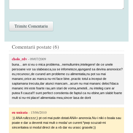
Comentarii postate (6)
cholo_rdv
- 09/07/2009
buna... am si eu o mica problema...nemultumire,intelegere! de ce unele
persoane vor sa slabeasca,sa se infometeze,ajungand sa devina anorexice?
eu,recunosc,de curand am probleme cu alimentatia,nu pot sa mai
mananc,orice as manca nu-mi face bine..practic totul a inceput de
saptamana trecuta,dar atunci mancam...acum nu mai mananc deloc!!daca
mananc imi este foarte rau,am stari de voma,ameteli...nu inteleg care ar
putea fi cauza!!! sunt perfect constienta de faptul ca nu ebine,am slabit foarte
mult si nu-mi place! alimentatia mea,sincer lasa de dorit
eu unicata
- 15/06/2010
:)) ANA rullzzzzz;) pt cei mai putin dotati ANA= anorexia.Nu-i niki o boala sau
poate e dar a devenit mai mult o moda/ un curent:*pwp scuzati-mi
sinceritatea si modul direct de a vb dar eu urasc grasele:))