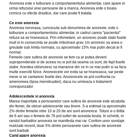
Anorexia este o tulburare a comportamentului alimentar, care apare in
urma refuzului unei persoane de a manca. Anorexia este o boala
cronica cu efecte drastice, dar care poate fi tratata.
Ce este anorexia
Anorexia nervoasa, cunoscuta sub denumirea de anorexie, este o
tulburare a comportamentului alimentar, in cadrul careia "pacientul"
refuza sa se hraneasca. Prin infometare, un anorexic poate slabi foarte
mult si in consecinta se poate imbolnavi grav. Un anorexic va avea o
greutate sub limita normala, cu aproximativ 15% mai putin decat ar fi
normal.
Femeile care sufera de anorexie se tem ca ar putea deveni
supraponderale si de aceea nu-si pot da seama ca sunt, de fapt foarte
slabe. Acestea obisnuiesc sa manance din ce in ce mai putin si sa faca
multe exercitii fizice. Anorexicele vor evita sa se hraneasca, sar peste
mese si se cantaresc foarte des. Anorexicele se pot confrunta cu
amenoreea (lipsa menstruatiei), daca nu urmeaza o tratament
corespunzator.
Adolescentele si anorexia
Marea majoritate a persoanelor care sufera de anorexie este alcatuita
din femei, de obicei adolescente sau tinere. S-a estimat ca aproximativ
2% dintre femeile intre 10 si 20 de ani sunt anorexice. Totusi si o fetita
de 6 ani sau o femeie de 76 pot suferi de aceasta boala. In schimb, in
randul barbatilor anorexia se manifesta mai rar. Confom unor sondaje
realizate recent, doar 5% dintre
persoanele care sufera de anorexie
sunt barbati.
Cand apare anorexia