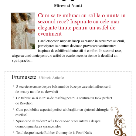
Mirese si Nunti
Cum sa te imbraci cu stil la o nunta in
sezonul rece? Inspira-te cu cele mai
elegante tinute pentru un astfel de
eveniment
Cand clopotele nuptiale incep sa rasune in aerul rece al iernii,
participarea la o nunta devine o provocare vestimentara
inspirata de echilibrul dintre stil si confort. In sezonul rece,
alegerea unei tinute pentru o astfel de ocazie necesita atentie la detalii si un
spirit practic...
Frumusete
- Ultimele Articole
5 secrete ascunse despre balsamul de buze pe care nici influencerii
de beauty nu ti le-au dezvaluit
Ce trebuie sa ai in trusa de machiaj pentru a contura un look perfect
de Revelion
Cum poti obtine aspectul perfect al obrajilor cu ajutorul chirurgiei
estetice?
Sprancene de vedeta? Afla tot ce te-ar putea interesa despre
dermopigmentarea sprancenelor
Totul despre bazele Rubber Gummy de la Pearl Nails