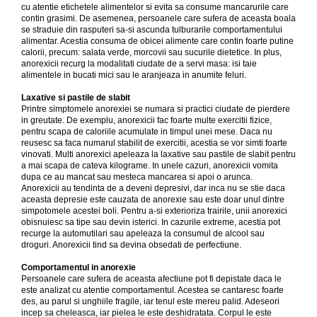
cu atentie etichetele alimentelor si evita sa consume mancarurile care
contin grasimi. De asemenea, persoanele care sufera de aceasta boala
se straduie din rasputeri sa-si ascunda tulburarile comportamentului
alimentar. Acestia consuma de obicei alimente care contin foarte putine
calorii, precum: salata verde, morcovii sau sucurile dietetice. In plus,
anorexicii recurg la modalitati ciudate de a servi masa: isi taie
alimentele in bucati mici sau le aranjeaza in anumite feluri.
Laxative si pastile de slabit
Printre simptomele anorexiei se numara si practici ciudate de pierdere
in greutate. De exemplu, anorexicii fac foarte multe exercitii fizice,
pentru scapa de caloriile acumulate in timpul unei mese. Daca nu
reusesc sa faca numarul stabilit de exercitii, acestia se vor simti foarte
vinovati. Multi anorexici apeleaza la laxative sau pastile de slabit pentru
a mai scapa de cateva kilograme. In unele cazuri, anorexicii vomita
dupa ce au mancat sau mesteca mancarea si apoi o arunca.
Anorexicii au tendinta de a deveni depresivi, dar inca nu se stie daca
aceasta depresie este cauzata de anorexie sau este doar unul dintre
simpotomele acestei boli. Pentru a-si exterioriza trairile, unii anorexici
obisnuiesc sa tipe sau devin isterici. In cazurile extreme, acestia pot
recurge la automutilari sau apeleaza la consumul de alcool sau
droguri. Anorexicii tind sa devina obsedati de perfectiune.
Comportamentul in anorexie
Persoanele care sufera de aceasta afectiune pot fi depistate daca le
este analizat cu atentie comportamentul. Acestea se cantaresc foarte
des, au parul si unghiile fragile, iar tenul este mereu palid. Adeseori
incep sa cheleasca, iar pielea le este deshidratata. Corpul le este