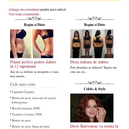
Adauga un comentariu
pentru acest articol.
Vezi toate comentariile
Regim si Diete
Regim si Diete
Planul perfect pentru slabire
Dieta indiana de slabire
in 12 saptamani
Esti obsedata sa slabesti? Spune-mi
Am zis ca trebuie sa incepem o viata
cine nu est...
mai sanato...
Cele mai citite
Celebs & Style
Capitala Canadei
Reteta de post: mancare de prune
dobrogeana
Rochii banchet 2008
Coafuri si frizuri 2008
Retete de post
Drew Barrymore va reunta la
Retete de post: Supa de linte