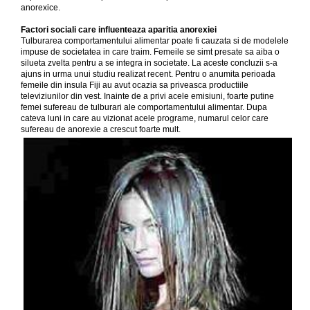
anorexice.
Factori sociali care influenteaza aparitia anorexiei
Tulburarea comportamentului alimentar poate fi cauzata si de modelele
impuse de societatea in care traim. Femeile se simt presate sa aiba o
silueta zvelta pentru a se integra in societate. La aceste concluzii s-a
ajuns in urma unui studiu realizat recent. Pentru o anumita perioada
femeile din insula Fiji au avut ocazia sa priveasca productiile
televiziunilor din vest. Inainte de a privi acele emisiuni, foarte putine
femei sufereau de tulburari ale comportamentului alimentar. Dupa
cateva luni in care au vizionat acele programe, numarul celor care
sufereau de anorexie a crescut foarte mult.