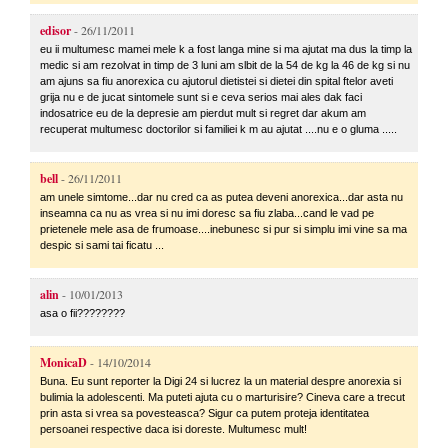
edisor
- 26/11/2011
eu ii multumesc mamei mele k a fost langa mine si ma ajutat ma dus la timp la
medic si am rezolvat in timp de 3 luni am slbit de la 54 de kg la 46 de kg si nu
am ajuns sa fiu anorexica cu ajutorul dietistei si dietei din spital ftelor aveti
grija nu e de jucat sintomele sunt si e ceva serios mai ales dak faci
indosatrice eu de la depresie am pierdut mult si regret dar akum am
recuperat multumesc doctorilor si familiei k m au ajutat ....nu e o gluma .....
bell
- 26/11/2011
am unele simtome...dar nu cred ca as putea deveni anorexica...dar asta nu
inseamna ca nu as vrea si nu imi doresc sa fiu zlaba...cand le vad pe
prietenele mele asa de frumoase....inebunesc si pur si simplu imi vine sa ma
despic si sami tai ficatu ...
alin
- 10/01/2013
asa o fii????????
MonicaD
- 14/10/2014
Buna. Eu sunt reporter la Digi 24 si lucrez la un material despre anorexia si
bulimia la adolescenti. Ma puteti ajuta cu o marturisire? Cineva care a trecut
prin asta si vrea sa povesteasca? Sigur ca putem proteja identitatea
persoanei respective daca isi doreste. Multumesc mult!