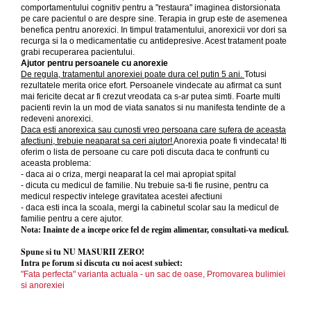
comportamentului cognitiv pentru a "restaura" imaginea distorsionata
pe care pacientul o are despre sine. Terapia in grup este de asemenea
benefica pentru anorexici. In timpul tratamentului, anorexicii vor dori sa
recurga si la o medicamentatie cu antidepresive. Acest tratament poate
grabi recuperarea pacientului.
Ajutor pentru persoanele cu anorexie
De regula, tratamentul anorexiei poate dura cel putin 5 ani.
Totusi
rezultatele merita orice efort. Persoanele vindecate au afirmat ca sunt
mai fericite decat ar fi crezut vreodata ca s-ar putea simti. Foarte multi
pacienti revin la un mod de viata sanatos si nu manifesta tendinte de a
redeveni anorexici.
Daca esti anorexica sau cunosti vreo persoana care sufera de aceasta
afectiuni, trebuie neaparat sa ceri ajutor!
Anorexia poate fi vindecata! Iti
oferim o lista de persoane cu care poti discuta daca te confrunti cu
aceasta problema:
- daca ai o criza, mergi neaparat la cel mai apropiat spital
- dicuta cu medicul de familie. Nu trebuie sa-ti fie rusine, pentru ca
medicul respectiv intelege gravitatea acestei afectiuni
- daca esti inca la scoala, mergi la cabinetul scolar sau la medicul de
familie pentru a cere ajutor.
Nota: Inainte de a incepe orice fel de regim alimentar, consultati-va medicul.
Spune si tu NU MASURII ZERO!
Intra pe forum si discuta cu noi acest subiect:
"Fata perfecta" varianta actuala - un sac de oase, Promovarea bulimiei
si anorexiei