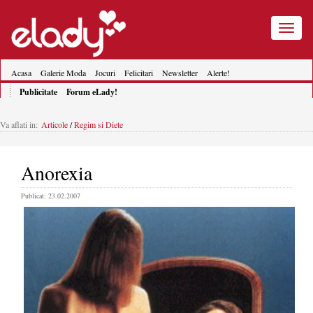
Toggle
navigatio
Acasa
Galerie Moda
Jocuri
Felicitari
Newsletter
Alerte!
Publicitate
Forum eLady!
Va aflati in:
Articole
/
Regim si Diete
Anorexia
Publicat: 23.02.2007