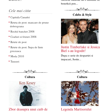
beneficii pen...
Cele mai citite
Celebs & Style
Capitala Canadei
Reteta de post: mancare de prune
dobrogeana
Rochii banchet 2008
Coafuri si frizuri 2008
Retete de post
Justin Timberlake si Jessica
Retete de post: Supa de linte
Biel s-au logodit!
greceasca
Dupa o serie de despartiri si
Moda 2010
impacari, Justin...
Tunsori
Cultura
Cultura
Zbor deasupra unui cuib de
Legenda Martisorului