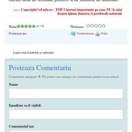
Copyright©eLady.ro - TOP 5 lucruri importante pe care NU le stiai
Sursa:
despre igiena dentara si produsele naturale
Nota
(
5
/ 5)
Noteaza
Posteaza pe:
Comenteaza
Print
Login with Facebook to subscribe
Posteaza Comentariu
Comentarii adaugate:
0
. Fii prima care adauga un comentariu pentru acest articol.
Nume
Email(nu va fi vizibil)
Comentariul tau