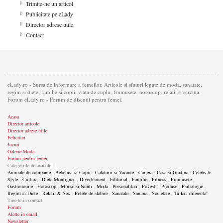
Trimite-ne un articol
Publicitate pe eLady
Director adrese utile
Contact
eLady.ro - Sursa de informare a femeilor. Articole si sfaturi legate de moda, sanatate,
regim si diete, familie si copii, viata de cuplu, frumusete, horoscop, relatii si sarcina.
Forum eLady.ro - Forum de discutii pentru femei.
Acasa
Director articole
Director adrese utile
Felicitari
Jocuri
Galerie Moda
Forum pentru femei
Categoriile de articole:
Animale de companie
,
Bebelusi si Copii
,
Calatorii si Vacante
,
Cariera
,
Casa si Gradina
,
Celebs &
Style
,
Cultura
,
Dieta Montignac
,
Divertisment
,
Editorial
,
Familie
,
Fitness
,
Frumusete
,
Gastronomie
,
Horoscop
,
Mirese si Nunti
,
Moda
,
Personalitati
,
Povesti
,
Produse
,
Psihologie
,
Regim si Diete
,
Relatii & Sex
,
Retete de slabire
,
Sanatate
,
Sarcina
,
Societate
,
Tu faci diferenta!
Tine-te in contact
Forum
Alerte in email
Newsletter