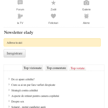
Forum
Zodii
Galerie
la TV
Felicitari
Alerte
Newsletter elady
Top vizionate
Top comentate
Top votate
De ce apare celulita?
Cum sa ai un par fara varfuri despicate
Strategii contra celulitei
Aspecte de retinut pentru camera copilului
Despre sex
Solarul - pretul gambelor aurii