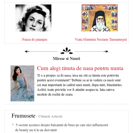
Panza de paianjen
Viata Sfantului Nectarie Taumaturgul
Mirese si Nunti
Cum alegi tinuta de nasa pentru nunta
Ti s-a propus sa fii nasa, insa nu stii ce tinuta este potrivita
pentru acest eveniment? Trebuie sa ai in vedere ca nasii sunt
cei mai importanti in cadrul unei nunti, dupa miri, bineinteles.
Astfel, toate privirile vor fi atintite asupra ta. Iata cateva
modele de rochii de seara
Frumusete
- Ultimele Articole
5 secrete ascunse despre balsamul de buze pe care nici influencerii
de beauty nu ti le-au dezvaluit