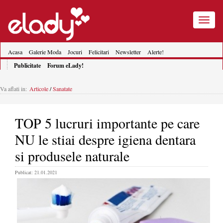
Toggle
navigatio
Acasa
Galerie Moda
Jocuri
Felicitari
Newsletter
Alerte!
Publicitate
Forum eLady!
Va aflati in:
Articole
/
Sanatate
TOP 5 lucruri importante pe care
NU le stiai despre igiena dentara
si produsele naturale
Publicat: 21.01.2021