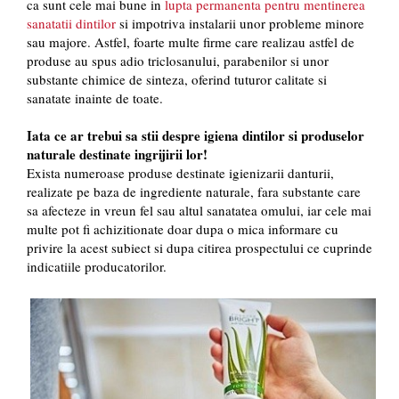
ca sunt cele mai bune in
lupta permanenta pentru mentinerea
sanatatii dintilor
si impotriva instalarii unor probleme minore
sau majore. Astfel, foarte multe firme care realizau astfel de
produse au spus adio triclosanului, parabenilor si unor
substante chimice de sinteza, oferind tuturor calitate si
sanatate inainte de toate.
Iata ce ar trebui sa stii despre igiena dintilor si produselor
naturale destinate ingrijirii lor!
Exista numeroase produse destinate igienizarii danturii,
realizate pe baza de ingrediente naturale, fara substante care
sa afecteze in vreun fel sau altul sanatatea omului, iar cele mai
multe pot fi achizitionate doar dupa o mica informare cu
privire la acest subiect si dupa citirea prospectului ce cuprinde
indicatiile producatorilor.