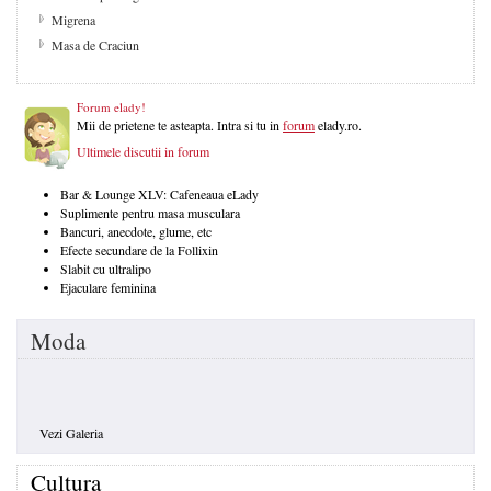
Migrena
Masa de Craciun
Forum elady!
Mii de prietene te asteapta. Intra si tu in
forum
elady.ro.
Ultimele discutii in forum
Bar & Lounge XLV: Cafeneaua eLady
Suplimente pentru masa musculara
Bancuri, anecdote, glume, etc
Efecte secundare de la Follixin
Slabit cu ultralipo
Ejaculare feminina
Moda
Vezi Galeria
Cultura