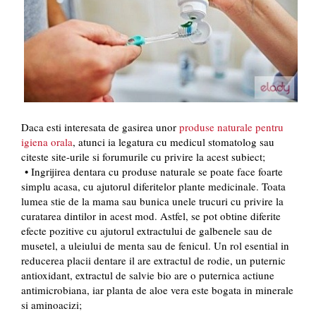
Daca esti interesata de gasirea unor
produse naturale pentru
igiena orala
, atunci ia legatura cu medicul stomatolog sau
citeste site-urile si forumurile cu privire la acest subiect;
• Ingrijirea dentara cu produse naturale se poate face foarte
simplu acasa, cu ajutorul diferitelor plante medicinale. Toata
lumea stie de la mama sau bunica unele trucuri cu privire la
curatarea dintilor in acest mod. Astfel, se pot obtine diferite
efecte pozitive cu ajutorul extractului de galbenele sau de
musetel, a uleiului de menta sau de fenicul. Un rol esential in
reducerea placii dentare il are extractul de rodie, un puternic
antioxidant, extractul de salvie bio are o puternica actiune
antimicrobiana, iar planta de aloe vera este bogata in minerale
si aminoacizi;