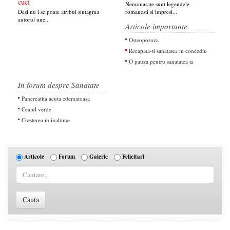
cuci
Nenumarate sunt legendele
Desi nu i se poate atribui sintagma
romanesti si impresi...
autorul une...
Articole importante
Osteoporoza
Recapata-ti sanatatea in concediu
O pauza pentru sanatatea ta
In forum despre Sanatate
Pancreatita acuta edematoasa
Ceaiul verde
Cresterea in inaltime
Articole
Forum
Galerie
Felicitari