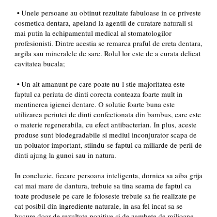
• Unele persoane au obtinut rezultate fabuloase in ce priveste
cosmetica dentara, apeland la agentii de curatare naturali si
mai putin la echipamentul medical al stomatologilor
profesionisti. Dintre acestia se remarca praful de creta dentara,
argila sau mineralele de sare. Rolul lor este de a curata delicat
cavitatea bucala;
• Un alt amanunt pe care poate nu-l stie majoritatea este
faptul ca periuta de dinti corecta conteaza foarte mult in
mentinerea igienei dentare. O solutie foarte buna este
utilizarea periutei de dinti confectionata din bambus, care este
o materie regenerabila, cu efect antibacterian. In plus, aceste
produse sunt biodegradabile si mediul inconjurator scapa de
un poluator important, stiindu-se faptul ca miliarde de perii de
dinti ajung la gunoi sau in natura.
In concluzie, fiecare persoana inteligenta, dornica sa aiba grija
cat mai mare de dantura, trebuie sa tina seama de faptul ca
toate produsele pe care le foloseste trebuie sa fie realizate pe
cat posibil din ingrediente naturale, in asa fel incat sa se
bucure doar de rezultate pozitive si de zambete de milioane.