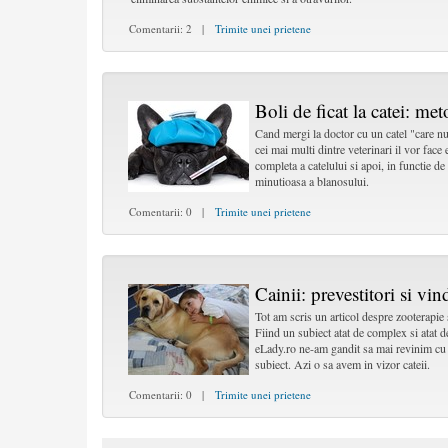
Comentarii: 2 |
Trimite unei prietene
Boli de ficat la catei: me
Cand mergi la doctor cu un catel "care nu
cei mai multi dintre veterinari il vor face 
completa a catelului si apoi, in functie de
minutioasa a blanosului.
Comentarii: 0 |
Trimite unei prietene
Cainii: prevestitori si vin
Tot am scris un articol despre zooterapie 
Fiind un subiect atat de complex si atat d
eLady.ro ne-am gandit sa mai revinim cu a
subiect. Azi o sa avem in vizor cateii.
Comentarii: 0 |
Trimite unei prietene