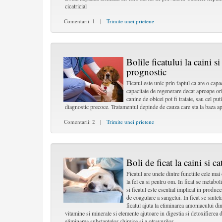
cicatricial
Comentarii: 1 |
Trimite unei prietene
Bolile ficatului la caini s
prognostic
Ficatul este unic prin faptul ca are o capa
capacitate de regenerare decat aproape ori
canine de obicei pot fi tratate, sau cel put
diagnostic precoce. Tratamentul depinde de cauza care sta la baza apar
Comentarii: 2 |
Trimite unei prietene
Boli de ficat la caini si 
Ficatul are unele dintre functiile cele mai
la fel ca si pentru om. In ficat se metabol
si ficatul este esential implicat in produc
de coagulare a sangelui. In ficat se sint
ficatul ajuta la eliminarea amoniacului d
vitamine si minerale si elemente ajutoare in digestia si detoxifierea 
eliminarea substantelor chimice si a otravurilor.