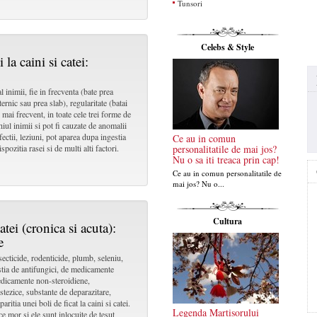
Tunsori
Celebs & Style
 la caini si catei:
l inimii, fie in frecventa (bate prea
ernic sau prea slab), regularitate (batai
l mai frecvent, in toate cele trei forme de
hiul inimii si pot fi cauzate de anomalii
ectii, leziuni, pot aparea dupa ingestia
Ce au in comun
pozitia rasei si de multi alti factori.
personalitatile de mai jos?
Nu o sa iti treaca prin cap!
Ce au in comun personalitatile de
mai jos? Nu o...
Cultura
atei (cronica si acuta):
e
secticide, rodenticide, plumb, seleniu,
estia de antifungici, de medicamente
edicamente non-steroidiene,
stezice, substante de deparazitare,
ritia unei boli de ficat la caini si catei.
Legenda Martisorului
e mor si ele sunt inlocuite de tesut