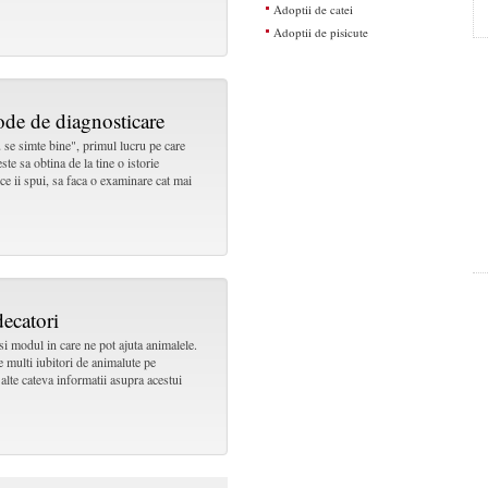
Adoptii de catei
Adoptii de pisicute
tode de diagnosticare
 se simte bine", primul lucru pe care
este sa obtina de la tine o istorie
 ce ii spui, sa faca o examinare cat mai
decatori
si modul in care ne pot ajuta animalele.
e multi iubitori de animalute pe
lte cateva informatii asupra acestui