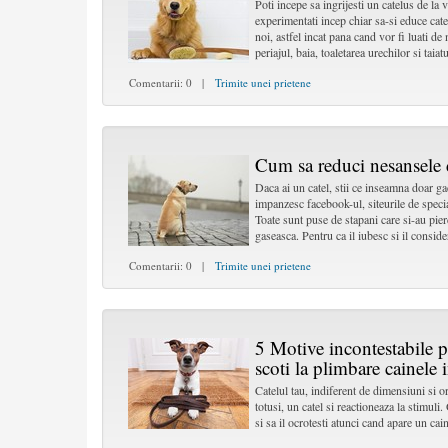
Poti incepe sa ingrijesti un catelus de la 
experimentati incep chiar sa-si educe catel
noi, astfel incat pana cand vor fi luati de 
periajul, baia, toaletarea urechilor si taiat
Comentarii: 0 |
Trimite unei prietene
Cum sa reduci nesansele d
Daca ai un catel, stii ce inseamna doar ga
impanzesc facebook-ul, siteurile de specia
Toate sunt puse de stapani care si-au pierd
gaseasca. Pentru ca il iubesc si il consid
Comentarii: 0 |
Trimite unei prietene
5 Motive incontestabile pe
scoti la plimbare cainele i
Catelul tau, indiferent de dimensiuni si orc
totusi, un catel si reactioneaza la stimuli. 
si sa il ocrotesti atunci cand apare un cain