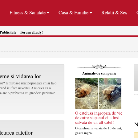
Fitness & Sanatate
Casa & Familie
Relatii & Sex
Publicitate
Forum eLady!
Animale de companie
eme si vidarea lor
or? Ii miroase urat poponeata chiar la o
cand isi face nevoile? Are ceva ca o
 are o problema cu glandele perianale.
O catelusa ingropata de vie
de catre stapanul ei a fost
salvata de un alt catel!
N
O catelusa in varsta de 10 de ani,
etarea cateilor
gasita ingro...