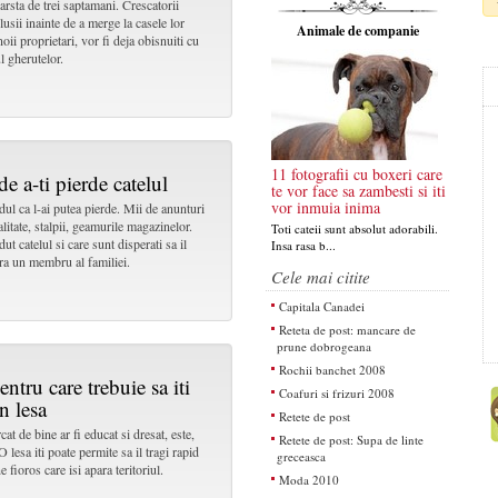
varsta de trei saptamani. Crescatorii
usii inainte de a merge la casele lor
Animale de companie
noii proprietari, vor fi deja obisnuiti cu
ul gherutelor.
11 fotografii cu boxeri care
e a-ti pierde catelul
te vor face sa zambesti si iti
vor inmuia inima
dul ca l-ai putea pierde. Mii de anunturi
litate, stalpii, geamurile magazinelor.
Toti cateii sunt absolut adorabili.
ut catelul si care sunt disperati sa il
Insa rasa b...
era un membru al familiei.
Cele mai citite
Capitala Canadei
Reteta de post: mancare de
prune dobrogeana
Rochii banchet 2008
ntru care trebuie sa iti
Coafuri si frizuri 2008
n lesa
Retete de post
at de bine ar fi educat si dresat, este,
Retete de post: Supa de linte
O lesa iti poate permite sa il tragi rapid
greceasca
e fioros care isi apara teritoriul.
Moda 2010