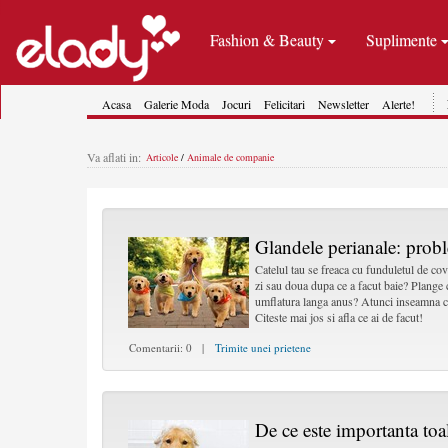
Fashion & Beauty
Suplimente
Acasa
Galerie Moda
Jocuri
Felicitari
Newsletter
Alerte!
Va aflati in:
Articole
/
Animale de companie
Glandele perianale: probl
Catelul tau se freaca cu funduletul de cov
zi sau doua dupa ce a facut baie? Plange 
umflatura langa anus? Atunci inseamna ca
Citeste mai jos si afla ce ai de facut!
Comentarii: 0 |
Trimite unei prietene
De ce este importanta toal