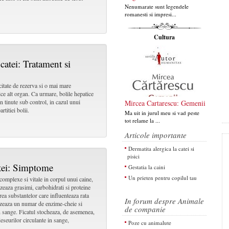
Nenumarate sunt legendele
romanesti si impresi...
Cultura
i catei: Tratament si
citate de rezerva si o mai mare
ce alt organ. Ca urmare, bolile hepatice
in tinute sub control, in cazul unui
Mircea Cartarescu: Gemenii
titiei bolii.
Ma uit in jurul meu si vad peste
tot relame la ...
Articole importante
Dermatita alergica la catei si
pisici
catei: Simptome
Gestatia la caini
Un prieten pentru copilul tau
 complexe si vitale in corpul unui caine,
izeaza grasimi, carbohidrati si proteine
erea substantelor care influenteaza rata
In forum despre Animale
etizeaza un numar de enzime-cheie si
de companie
in sange. Ficatul stocheaza, de asemenea,
deseurilor circulante in sange,
Poze cu animalute