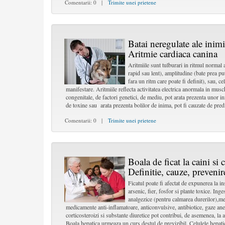
Comentarii: 0 |
Trimite unei prietene
Batai neregulate ale inimii
Aritmie cardiaca canina
Aritmiile sunt tulburari in ritmul normal a
rapid sau lent), amplitudine (bate prea put
fara un ritm care poate fi definit), sau, ce
manifestare. Aritmiile reflecta activitatea electrica anormala in musc
congenitale, de factori genetici, de mediu, pot arata prezenta unor inf
de toxine sau arata prezenta bolilor de inima, pot fi cauzate de predis
Comentarii: 0 |
Trimite unei prietene
Boala de ficat la caini si c
Definitie, cauze, prevenir
Ficatul poate fi afectat de expunerea la in
arsenic, fier, fosfor si plante toxice. Ing
analgezice (pentru calmarea durerilor),m
medicamente anti-inflamatoare, anticonvulsive, antibiotice, gaze ane
corticosteroizi si substante diuretice pot contribui, de asemenea, la apa
Boala hepatica urmeaza un curs destul de previzibil. Celulele hepatic