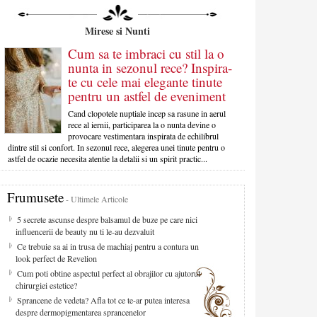
Mirese si Nunti
Cum sa te imbraci cu stil la o
nunta in sezonul rece? Inspira-
te cu cele mai elegante tinute
pentru un astfel de eveniment
Cand clopotele nuptiale incep sa rasune in aerul
rece al iernii, participarea la o nunta devine o
provocare vestimentara inspirata de echilibrul
dintre stil si confort. In sezonul rece, alegerea unei tinute pentru o
astfel de ocazie necesita atentie la detalii si un spirit practic...
Frumusete
- Ultimele Articole
5 secrete ascunse despre balsamul de buze pe care nici
influencerii de beauty nu ti le-au dezvaluit
Ce trebuie sa ai in trusa de machiaj pentru a contura un
look perfect de Revelion
Cum poti obtine aspectul perfect al obrajilor cu ajutorul
chirurgiei estetice?
Sprancene de vedeta? Afla tot ce te-ar putea interesa
despre dermopigmentarea sprancenelor