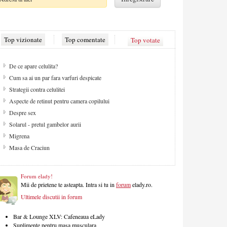
Top vizionate
Top comentate
Top votate
De ce apare celulita?
Cum sa ai un par fara varfuri despicate
Strategii contra celulitei
Aspecte de retinut pentru camera copilului
Despre sex
Solarul - pretul gambelor aurii
Migrena
Masa de Craciun
Forum elady!
Mii de prietene te asteapta. Intra si tu in
forum
elady.ro.
Ultimele discutii in forum
Bar & Lounge XLV: Cafeneaua eLady
Suplimente pentru masa musculara