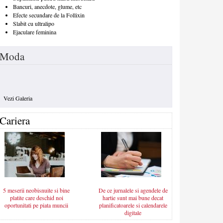
Bancuri, anecdote, glume, etc
Efecte secundare de la Follixin
Slabit cu ultralipo
Ejaculare feminina
Moda
Vezi Galeria
Cariera
5 meserii neobisnuite si bine
De ce jurnalele si agendele de
platite care deschid noi
hartie sunt mai bune decat
oportunitati pe piata muncii
planificatoarele si calendarele
digitale