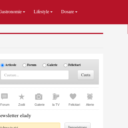
Gastronomie
Lifestyle
Dosare
Articole
Forum
Galerie
Felicitari
Forum
Zodii
Galerie
la TV
Felicitari
Alerte
ewsletter elady