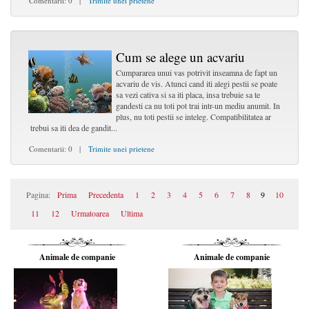
Comentarii: 0 |
Trimite unei prietene
Cum se alege un acvariu
Cumpararea unui vas potrivit inseamna de fapt un
acvariu de vis. Atunci cand iti alegi pestii se poate
sa vezi cativa si sa iti placa, insa trebuie sa te
gandesti ca nu toti pot trai intr-un mediu anumit. In
plus, nu toti pestii se inteleg. Compatibilitatea ar
trebui sa iti dea de gandit...
Comentarii: 0 |
Trimite unei prietene
Pagina:
Prima
Precedenta
1
2
3
4
5
6
7
8
9
10
11
12
Urmatoarea
Ultima
Animale de companie
Animale de companie