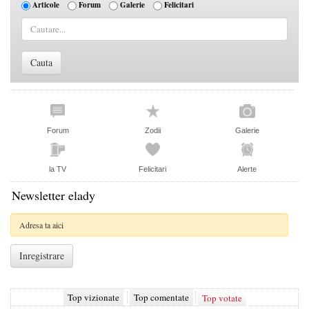
Articole
Forum
Galerie
Felicitari
Forum
Zodii
Galerie
la TV
Felicitari
Alerte
Newsletter elady
Top vizionate
Top comentate
Top votate