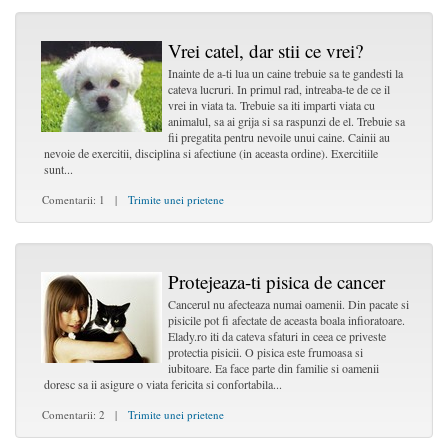
Vrei catel, dar stii ce vrei?
Inainte de a-ti lua un caine trebuie sa te gandesti la
cateva lucruri. In primul rad, intreaba-te de ce il
vrei in viata ta. Trebuie sa iti imparti viata cu
animalul, sa ai grija si sa raspunzi de el. Trebuie sa
fii pregatita pentru nevoile unui caine. Cainii au
nevoie de exercitii, disciplina si afectiune (in aceasta ordine). Exercitiile
sunt...
Comentarii: 1 |
Trimite unei prietene
Protejeaza-ti pisica de cancer
Cancerul nu afecteaza numai oamenii. Din pacate si
pisicile pot fi afectate de aceasta boala infioratoare.
Elady.ro iti da cateva sfaturi in ceea ce priveste
protectia pisicii. O pisica este frumoasa si
iubitoare. Ea face parte din familie si oamenii
doresc sa ii asigure o viata fericita si confortabila...
Comentarii: 2 |
Trimite unei prietene