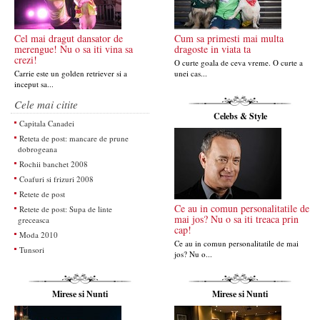
Cel mai dragut dansator de
Cum sa primesti mai multa
merengue! Nu o sa iti vina sa
dragoste in viata ta
crezi!
O curte goala de ceva vreme. O curte a
Carrie este un golden retriever si a
unei cas...
inceput sa...
Cele mai citite
Celebs & Style
Capitala Canadei
Reteta de post: mancare de prune
dobrogeana
Rochii banchet 2008
Coafuri si frizuri 2008
Retete de post
Ce au in comun personalitatile de
Retete de post: Supa de linte
mai jos? Nu o sa iti treaca prin
greceasca
cap!
Moda 2010
Ce au in comun personalitatile de mai
Tunsori
jos? Nu o...
Mirese si Nunti
Mirese si Nunti