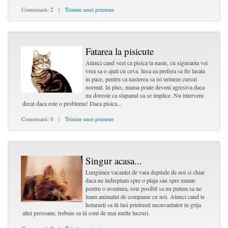
Comentarii: 2 |
Trimite unei prietene
Fatarea la pisicute
Atunci cand vezi ca pisica ta naste, cu siguranta vei
vrea sa o ajuti cu ceva. Insa ea prefera sa fie lasata
in pace, pentru ca nasterea sa isi urmeze cursul
normal. In plus, mama poate deveni agresiva daca
nu doreste ca stapanul sa se implice. Nu interveni
decat daca este o problema! Daca pisica...
Comentarii: 0 |
Trimite unei prietene
Singur acasa...
Lungimea vacantei de vara depinde de noi si chiar
daca ne indreptam spre o plaja sau spre munte
pentru o aventura, este posibil sa nu putem sa ne
luam animalul de companie cu noi. Atunci cand te
hotarasti sa iti lasi prietenul necuvantator in grija
altei persoane, trebuie sa tii cont de mai multe lucruri.