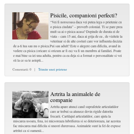
Pisicile, companioni perfecti?
“Vei fi norocoasa daca vei putea lega o prietenie cu
o pisica ciudata” – proverb colonial. Ti se pare prea
mult sa ai o pisica acasa? Depinde de durata ei de
viata – cam 15 ani, daca ai grija de ea , de vizitele la
veterinar si de alte costuri care vor influenta decizia
de a-ti lua sau nu o pisica.Pui sau adult? Este o alegere cam dificila, avand in
vedere ca pisica (oricare si oricum ar fi ea) va fi un membru al familiei. Poate
e mai bine sa iei una adulta, pentru ca ea deja si-a format o personalitate si vei
sti la ce sa te astepti...
Comentarii: 0 |
Trimite unei prietene
Artrita la animalele de
companie
Artrita apare atunci cand suprafetele articulatiilor
care ar trebui sa alunece devin rigide datorita
frecarii. Cartilajul articulatiilor, care ajuta la
miscarea usoara, fina, isi micsoreaza lubrifierea si se deterioreaza, iar acestea
fac miscarea mai dificila si uneori dureroasa. Animalele sunt la fel de expuse
artritei ca si oamenii...