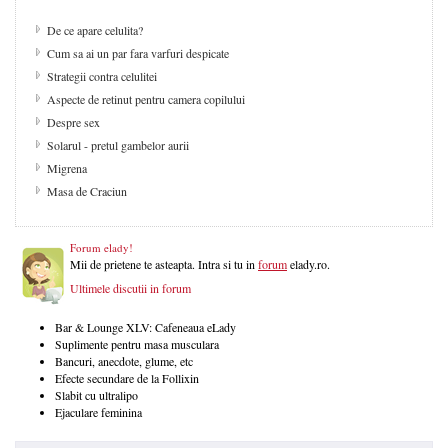
De ce apare celulita?
Cum sa ai un par fara varfuri despicate
Strategii contra celulitei
Aspecte de retinut pentru camera copilului
Despre sex
Solarul - pretul gambelor aurii
Migrena
Masa de Craciun
Forum elady!
Mii de prietene te asteapta. Intra si tu in
forum
elady.ro.
Ultimele discutii in forum
Bar & Lounge XLV: Cafeneaua eLady
Suplimente pentru masa musculara
Bancuri, anecdote, glume, etc
Efecte secundare de la Follixin
Slabit cu ultralipo
Ejaculare feminina