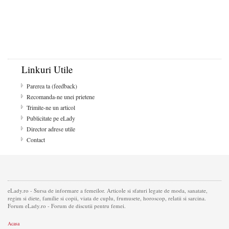
Linkuri Utile
Parerea ta (feedback)
Recomanda-ne unei prietene
Trimite-ne un articol
Publicitate pe eLady
Director adrese utile
Contact
eLady.ro - Sursa de informare a femeilor. Articole si sfaturi legate de moda, sanatate,
regim si diete, familie si copii, viata de cuplu, frumusete, horoscop, relatii si sarcina.
Forum eLady.ro - Forum de discutii pentru femei.
Acasa