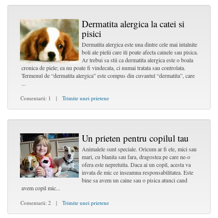
Dermatita alergica la catei si
pisici
Dermatita alergica este una dintre cele mai intalnite
boli ale pielii care iti poate afecta cainele sau pisica.
Ar trebui sa stii ca dermatita alergica este o boala
cronica de piele; ea nu poate fi vindecata, ci numai tratata sau controlata.
Termenul de “dermatita alergica” este compus din cuvantul “dermatita”, care
...
Comentarii: 1 |
Trimite unei prietene
Un prieten pentru copilul tau
Animalele sunt speciale. Oricum ar fi ele, mici sau
mari, cu blanita sau fara, dragostea pe care ne-o
ofera este nepretuita. Daca ai un copil, acesta va
invata de mic ce inseamna responsabilitatea. Este
bine sa avem un caine sau o pisica atunci cand
avem copil mic...
Comentarii: 2 |
Trimite unei prietene