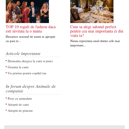
TOP 10 reguli de fashion daca
Cum sa alegi salonul perfect
esti invitata la o nunta
pentru cea mai importanta zi din
viata ta?
Deoarece sezonul de nunti se apropie
cu pasi re...
Nunta reprezinta unul dintre cele mai
important...
Articole importante
Dermatita alergica la catei si pisici
Gestatia la caini
Un prieten pentru copilul tau
In forum despre Animale de
companie
Poze cu animalute
Adoptii de catei
Adoptii de pisicute