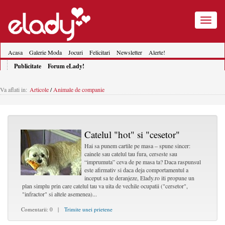
Toggle
navigatio
Acasa
Galerie Moda
Jocuri
Felicitari
Newsletter
Alerte!
Publicitate
Forum eLady!
Va aflati in:
Articole
/
Animale de companie
Catelul "hot" si "cesetor"
Hai sa punem cartile pe masa – spune sincer:
cainele sau catelul tau fura, cerseste sau
“imprumuta” ceva de pe masa ta? Daca raspunsul
este afirmativ si daca deja comportamentul a
inceput sa te deranjeze, Elady.ro iti propune un
plan simplu prin care catelul tau va uita de vechile ocupatii ("cersetor",
"infractor" si altele asemenea)...
Comentarii: 0 |
Trimite unei prietene