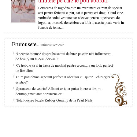
tinutele pe care le poti aborda!
Petrecerea de logodna este un eveniment extrem de special
atat pentru fericitul cuplu, cat si pentru cei dragi. Cand vine
vorba de codul vestimentar adecvat pentru o petrecere de
logodna, o ocazie de celebrare a iubirii, acesta poate varia in
functie de tema...
Frumusete
- Ultimele Articole
5 secrete ascunse despre balsamul de buze pe care nici influencerii
de beauty nu ti le-au dezvaluit
Ce trebuie sa ai in trusa de machiaj pentru a contura un look perfect
de Revelion
Cum poti obtine aspectul perfect al obrajilor cu ajutorul chirurgiei
estetice?
Sprancene de vedeta? Afla tot ce te-ar putea interesa despre
dermopigmentarea sprancenelor
Totul despre bazele Rubber Gummy de la Pearl Nails