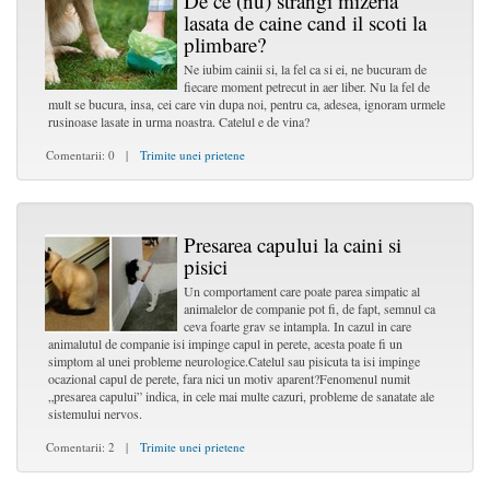
De ce (nu) strangi mizeria
lasata de caine cand il scoti la
plimbare?
Ne iubim cainii si, la fel ca si ei, ne bucuram de
fiecare moment petrecut in aer liber. Nu la fel de
mult se bucura, insa, cei care vin dupa noi, pentru ca, adesea, ignoram urmele
rusinoase lasate in urma noastra. Catelul e de vina?
Comentarii: 0 |
Trimite unei prietene
Presarea capului la caini si
pisici
Un comportament care poate parea simpatic al
animalelor de companie pot fi, de fapt, semnul ca
ceva foarte grav se intampla. In cazul in care
animalutul de companie isi impinge capul in perete, acesta poate fi un
simptom al unei probleme neurologice.Catelul sau pisicuta ta isi impinge
ocazional capul de perete, fara nici un motiv aparent?Fenomenul numit
„presarea capului” indica, in cele mai multe cazuri, probleme de sanatate ale
sistemului nervos.
Comentarii: 2 |
Trimite unei prietene