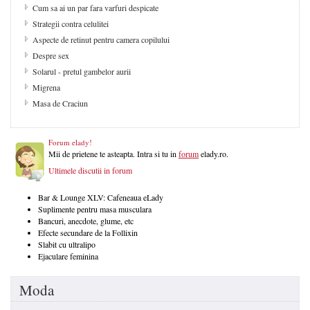
Cum sa ai un par fara varfuri despicate
Strategii contra celulitei
Aspecte de retinut pentru camera copilului
Despre sex
Solarul - pretul gambelor aurii
Migrena
Masa de Craciun
Forum elady!
Mii de prietene te asteapta. Intra si tu in
forum
elady.ro.
Ultimele discutii in forum
Bar & Lounge XLV: Cafeneaua eLady
Suplimente pentru masa musculara
Bancuri, anecdote, glume, etc
Efecte secundare de la Follixin
Slabit cu ultralipo
Ejaculare feminina
Moda