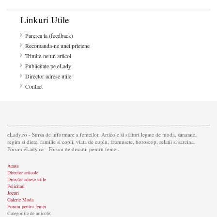
Linkuri Utile
Parerea ta (feedback)
Recomanda-ne unei prietene
Trimite-ne un articol
Publicitate pe eLady
Director adrese utile
Contact
eLady.ro - Sursa de informare a femeilor. Articole si sfaturi legate de moda, sanatate,
regim si diete, familie si copii, viata de cuplu, frumusete, horoscop, relatii si sarcina.
Forum eLady.ro - Forum de discutii pentru femei.
Acasa
Director articole
Director adrese utile
Felicitari
Jocuri
Galerie Moda
Forum pentru femei
Categoriile de articole: