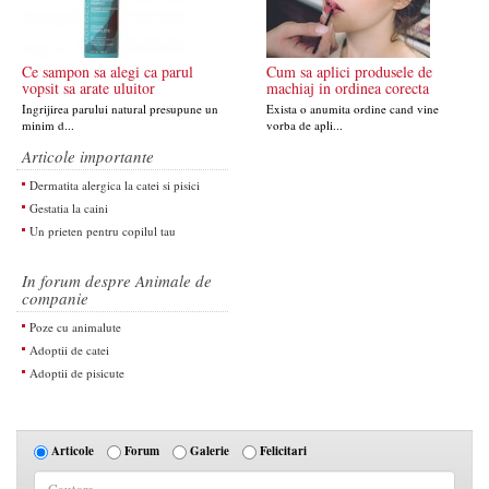
Ce sampon sa alegi ca parul
Cum sa aplici produsele de
vopsit sa arate uluitor
machiaj in ordinea corecta
Ingrijirea parului natural presupune un
Exista o anumita ordine cand vine
minim d...
vorba de apli...
Articole importante
Dermatita alergica la catei si pisici
Gestatia la caini
Un prieten pentru copilul tau
In forum despre Animale de
companie
Poze cu animalute
Adoptii de catei
Adoptii de pisicute
Articole
Forum
Galerie
Felicitari