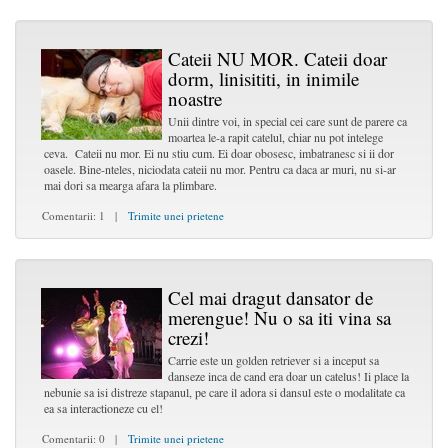
Cateii NU MOR. Cateii doar
dorm, linisititi, in inimile
noastre
Unii dintre voi, in special cei care sunt de parere ca
moartea le-a rapit catelul, chiar nu pot intelege
ceva. Cateii nu mor. Ei nu stiu cum. Ei doar obosesc, imbatranesc si ii dor
oasele. Bine-nteles, niciodata cateii nu mor. Pentru ca daca ar muri, nu si-ar
mai dori sa mearga afara la plimbare.
Comentarii: 1 |
Trimite unei prietene
Cel mai dragut dansator de
merengue! Nu o sa iti vina sa
crezi!
Carrie este un golden retriever si a inceput sa
danseze inca de cand era doar un catelus! Ii place la
nebunie sa isi distreze stapanul, pe care il adora si dansul este o modalitate ca
ea sa interactioneze cu el!
Comentarii: 0 |
Trimite unei prietene