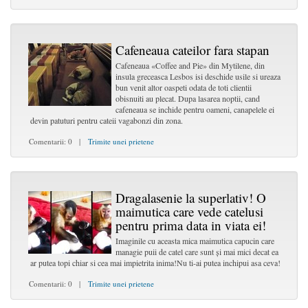
Cafeneaua cateilor fara stapan
Cafeneaua «Coffee and Pie» din Mytilene, din
insula greceasca Lesbos isi deschide usile si ureaza
bun venit altor oaspeti odata de toti clientii
obisnuiti au plecat. Dupa lasarea noptii, cand
cafeneaua se inchide pentru oameni, canapelele ei
devin patuturi pentru cateii vagabonzi din zona.
Comentarii: 0 |
Trimite unei prietene
Dragalasenie la superlativ! O
maimutica care vede catelusi
pentru prima data in viata ei!
Imaginile cu aceasta mica maimutica capucin care
managie puii de catel care sunt și mai mici decat ea
ar putea topi chiar si cea mai impietrita inima!Nu ti-ai putea inchipui asa ceva!
Comentarii: 0 |
Trimite unei prietene