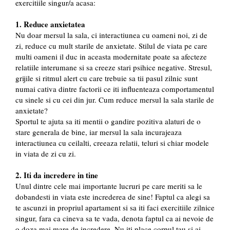
exercitiile singur/a acasa:
1. Reduce anxietatea
Nu doar mersul la sala, ci interactiunea cu oameni noi, zi de
zi, reduce cu mult starile de anxietate. Stilul de viata pe care
multi oameni il duc in aceasta modernitate poate sa afecteze
relatiile interumane si sa creeze stari psihice negative. Stresul,
grijile si ritmul alert cu care trebuie sa tii pasul zilnic sunt
numai cativa dintre factorii ce iti influenteaza comportamentul
cu sinele si cu cei din jur. Cum reduce mersul la sala starile de
anxietate?
Sportul te ajuta sa iti mentii o gandire pozitiva alaturi de o
stare generala de bine, iar mersul la sala incurajeaza
interactiunea cu ceilalti, creeaza relatii, teluri si chiar modele
in viata de zi cu zi.
2. Iti da incredere in tine
Unul dintre cele mai importante lucruri pe care meriti sa le
dobandesti in viata este increderea de sine! Faptul ca alegi sa
te ascunzi in propriul apartament si sa iti faci exercitiile zilnice
singur, fara ca cineva sa te vada, denota faptul ca ai nevoie de
o doza mai mare de incredere. Nu iti place corpul tau si ai