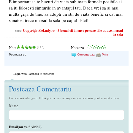
E important sa te bucuri de viata sub toate formele posibile si
sa iti folosesti simturile in avantajul tau. Daca vrei sa ai mai
multa grija de tine, sa adopti un stil de viata benefic si cat mai
sanatos, trece mersul la sala pe capul listei!
Copyright©eLady.ro - 5 beneficii imense pe care ti le aduce mersul
Sursa:
la sala
Nota
(
5
/ 5)
Noteaza
Posteaza pe:
Comenteaza
Print
Login with Facebook to subscribe
Posteaza Comentariu
Comentarii adaugate:
0
. Fii prima care adauga un comentariu pentru acest articol.
Nume
Email(nu va fi vizibil)