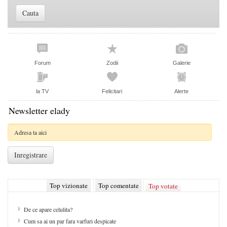
Forum
Zodii
Galerie
la TV
Felicitari
Alerte
Newsletter elady
Top vizionate
Top comentate
Top votate
De ce apare celulita?
Cum sa ai un par fara varfuri despicate