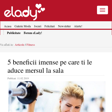
Toggle
navigatio
Acasa
Galerie Moda
Jocuri
Felicitari
Newsletter
Alerte!
Publicitate
Forum eLady!
Va aflati in:
Articole
/
Fitness
5 beneficii imense pe care ti le
aduce mersul la sala
Publicat: 11.02.2019