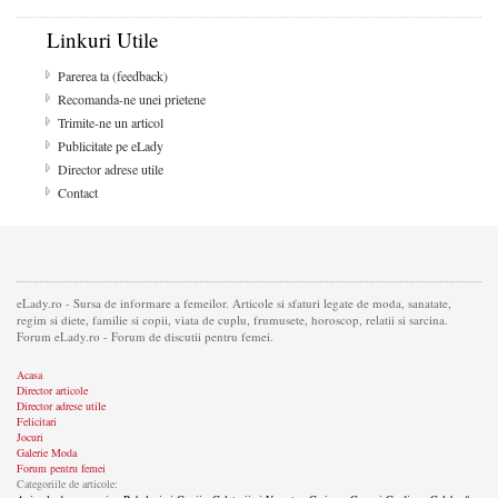
Linkuri Utile
Parerea ta (feedback)
Recomanda-ne unei prietene
Trimite-ne un articol
Publicitate pe eLady
Director adrese utile
Contact
eLady.ro - Sursa de informare a femeilor. Articole si sfaturi legate de moda, sanatate,
regim si diete, familie si copii, viata de cuplu, frumusete, horoscop, relatii si sarcina.
Forum eLady.ro - Forum de discutii pentru femei.
Acasa
Director articole
Director adrese utile
Felicitari
Jocuri
Galerie Moda
Forum pentru femei
Categoriile de articole: