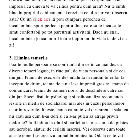
impresia ca cineva te va critica pentru cum arati? Nu te simti
bine in propriul echipament si crezi ca cei din jur vor observa
asta? Cu un
click aici
iti poti cumpara perechea de
incaltaminte sport perfecta pentru tine, care sa te faca sa te
simti confortabil pe tot parcursul activitatii. Daca nu stiai,
incaltamintea joaca un rol foarte important in viata ta de zi cu
zi!
3. Elimina temerile
Foarte multe persoane se confrunta din ce in ce mai des cu
diverse temeri legate, in rincipal, de viata personala si de cei
din jur. Teama de esec este des intalnita in randul tinerilor la
inceput de drum, teama de a nu lasa impresii gresite, teama de
comunicare, teama de oameni noi si de deschidere catre cei
din jur. Specialistii in psihologie si psihoanaliza recomanda
iesirile in medii de socializare, mai ales in cazul persoanelor
usor introvertite. Iti este teama ca nu te vei descurca la sala, ca
nu arati asa cum ti-ai dori si ca s-ar putea sa atragi priviri
nedorite? Ia-ti inima in dinti si participa la o sesiune de pilates
sau aerobic, alaturi de ceilalti inscrisi. Vei observa cum toate
aceste temeri se creeaza numai in mintea ta. Odata ce te vei