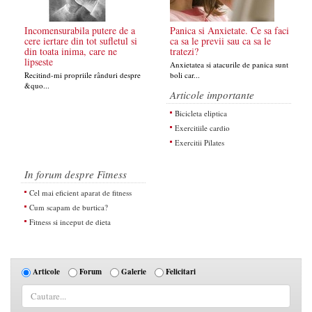
Incomensurabila putere de a
Panica si Anxietate. Ce sa faci
cere iertare din tot sufletul si
ca sa le previi sau ca sa le
din toata inima, care ne
tratezi?
lipseste
Anxietatea si atacurile de panica sunt
Recitind-mi propriile rânduri despre
boli car...
&quo...
Articole importante
Bicicleta eliptica
Exercitiile cardio
Exercitii Pilates
In forum despre Fitness
Cel mai eficient aparat de fitness
Cum scapam de burtica?
Fitness si inceput de dieta
Articole
Forum
Galerie
Felicitari