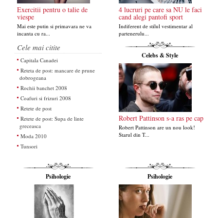
Exercitii pentru o talie de
4 lucruri pe care sa NU le faci
viespe
cand alegi pantofi sport
Mai este putin si primavara ne va
Indiferent de stilul vestimentar al
incanta cu ra...
partenerulu...
Cele mai citite
Celebs & Style
Capitala Canadei
Reteta de post: mancare de prune
dobrogeana
Rochii banchet 2008
Coafuri si frizuri 2008
Retete de post
Robert Pattinson s-a ras pe cap
Retete de post: Supa de linte
greceasca
Robert Pattinson are un nou look!
Starul din T...
Moda 2010
Tunsori
Psihologie
Psihologie