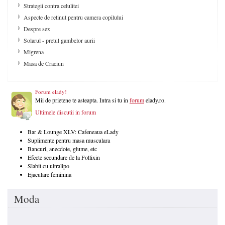
Strategii contra celulitei
Aspecte de retinut pentru camera copilului
Despre sex
Solarul - pretul gambelor aurii
Migrena
Masa de Craciun
Forum elady!
Mii de prietene te asteapta. Intra si tu in
forum
elady.ro.
Ultimele discutii in forum
Bar & Lounge XLV: Cafeneaua eLady
Suplimente pentru masa musculara
Bancuri, anecdote, glume, etc
Efecte secundare de la Follixin
Slabit cu ultralipo
Ejaculare feminina
Moda