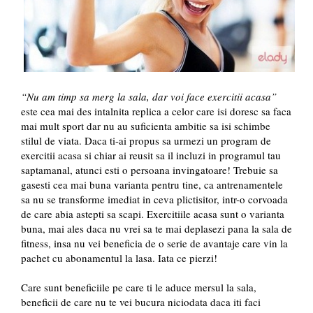
“Nu am timp sa merg la sala, dar voi face exercitii acasa”
este cea mai des intalnita replica a celor care isi doresc sa faca
mai mult sport dar nu au suficienta ambitie sa isi schimbe
stilul de viata. Daca ti-ai propus sa urmezi un program de
exercitii acasa si chiar ai reusit sa il incluzi in programul tau
saptamanal, atunci esti o persoana invingatoare! Trebuie sa
gasesti cea mai buna varianta pentru tine, ca antrenamentele
sa nu se transforme imediat in ceva plictisitor, intr-o corvoada
de care abia astepti sa scapi. Exercitiile acasa sunt o varianta
buna, mai ales daca nu vrei sa te mai deplasezi pana la sala de
fitness, insa nu vei beneficia de o serie de avantaje care vin la
pachet cu abonamentul la lasa. Iata ce pierzi!
Care sunt beneficiile pe care ti le aduce mersul la sala,
beneficii de care nu te vei bucura niciodata daca iti faci