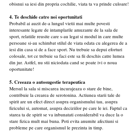
obisnui sa iesi din propria cochilie, viata ta va prinde culoare!
4. Te deschide catre noi oportunitati
Probabil ai auzit de-a lungul vietii mai multe povesti
interesante legate de intamplarile amuzante de la sala de
sport, relatiile reusite care s-au legat si modul in care multe
persoane si-au schimbat stilul de viata odata cu alegerea de a
iesi din casa si de a face sport. Nu trebuie sa depui eforturi
colosale, tot ce trebuie sa faci este sa fii deschis catre lumea
din jur. Astfel, nu stii niciodata cand se poate ivi o noua
oportunitate!
5. Creeaza o autosugestie terapeutica
Mersul la sala si miscarea incurajeaza o stare de bine,
contribuie la crearea de serotonina. Actiunea starii tale de
spirit are un efect direct asupra organismului tau, asupra
fizicului si, automat, asupra deciziilor pe care le iei. Faptul ca
starea ta de spirit se va inbunatati considerabil va duce la o
stare fizica mult mai buna. Poti evita anumite afectiuni si
probleme pe care organismul le prezinta in timp.