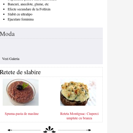
Bancuri, anecdote, glume, etc
Efecte secundare de la Follixin
Slabit cu ultralipo
Ejaculare feminina
Moda
Vezi Galeria
Retete de slabire
Spuma-pasta de masline
Reteta Montignac: Ciuperci
umplute cu branza