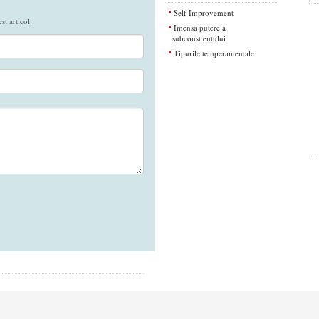
Self Improvement
t articol.
Imensa putere a
subconstientului
Tipurile temperamentale