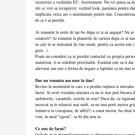
recurerire a vechiului EU. Avertisment: Nu vei putea sa duc
stii ce vrei sa recuperezi: vechiul look, pasiunea pentru dans
implicata, orice are o insemnatate pentru tine. Concentreaz
de ce l-ai pierdut.
Ai renuntat la orele de tae-bo dupa ce te-ai angajat? Nu ai
casatorit? Ai renuntat la planurile de cariera dupa ce ai 
in care te-ai instrainat de tine insati, pentru ca acesta este
greu...).
Poate nu consideri ca ai pierdut contactul cu propria persoa
maturizat, ti-ai redefinit prioritatile. Esential este sa-ti d
adevarat sau este o forma de negare a faptului ca nu mai reus
Dar nu renunta asa usor la tine!
Revino la momentul in care s-a produs ruptura si intreaba-t
lucru. Ai avut vreodata senzatia ca nu te mai poti bucura 
sarbatorile, vacantele, iesirile in oras? Daca da, cu siguran
incercat sa te relaxezi mai mult, sa nu mai porti mereu grija
tentativa ta (curajoasa, de altfel!) a esuat mereu, ba chiar 
vrut, in mod “egoist”, sa fii din nou tu.
Ce este de facut?
Include-te in propriile prioritati si obisnuieste-te sa si res