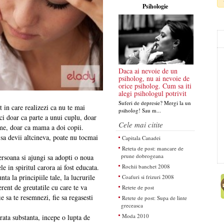
Psihologie
Daca ai nevoie de un
psiholog, nu ai nevoie de
orice psiholog. Cum sa iti
alegi psihologul potrivit
Suferi de depresie? Mergi la un
t in care realizezi ca nu te mai
psiholog! Sau m...
 ci doar ca parte a unui cuplu, doar
Cele mai citite
rme, doar ca mama a doi copii.
a sa devii altcineva, poate nu tocmai
Capitala Canadei
Reteta de post: mancare de
prune dobrogeana
rsoana si ajungi sa adopti o noua
Rochii banchet 2008
le in spiritul carora ai fost educata.
ta la principiile tale, la lucrurile
Coafuri si frizuri 2008
ferent de greutatile cu care te va
Retete de post
e sa te resemnezi, fie sa regasesti
Retete de post: Supa de linte
greceasca
Moda 2010
arata substanta, incepe o lupta de