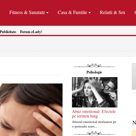
Fitness & Sanatate
Casa & Familie
Relatii & Sex
Publicitate
Forum eLady!
Psihologie
Abuz emotional: Efectele
pe termen lung
N
Abuzul emotional desfasurat pe
o perioada scurt...