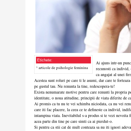
Etichete:
Ai ajuns intr-un punc
articole de psihologie feminina
recunosti ca individ,
ca angajat al unei fi
Acestea sunt roluri pe care ti le asumi, dar care te forteaz
pe gustul tau. Nu renunta la tine, redescopera-te!
Exista nenumarate motive pentru care renunti la propria pe
identitate, o noua atitudine, principii de viata diferite de ce
Ai promis ca tu nu te vei schimba niciodata, ca nu vei renun
care iti fac placere, la ceea ce te defineste ca individ, indi
intampina viata. Inevitabilul s-a produs si te vezi nevoita fi
acea parte din tine pe care simti ca ai pierdut-o.
Si pentru ca stii cat de mult conteaza sa nu iti ignori adev