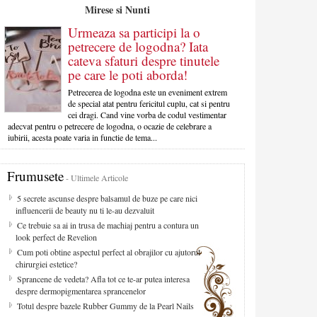
Mirese si Nunti
Urmeaza sa participi la o
petrecere de logodna? Iata
cateva sfaturi despre tinutele
pe care le poti aborda!
Petrecerea de logodna este un eveniment extrem
de special atat pentru fericitul cuplu, cat si pentru
cei dragi. Cand vine vorba de codul vestimentar
adecvat pentru o petrecere de logodna, o ocazie de celebrare a
iubirii, acesta poate varia in functie de tema...
Frumusete
- Ultimele Articole
5 secrete ascunse despre balsamul de buze pe care nici
influencerii de beauty nu ti le-au dezvaluit
Ce trebuie sa ai in trusa de machiaj pentru a contura un
look perfect de Revelion
Cum poti obtine aspectul perfect al obrajilor cu ajutorul
chirurgiei estetice?
Sprancene de vedeta? Afla tot ce te-ar putea interesa
despre dermopigmentarea sprancenelor
Totul despre bazele Rubber Gummy de la Pearl Nails