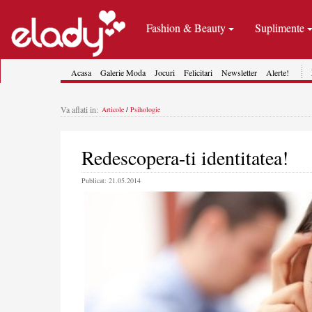
Fashion & Beauty
Suplimente
Acasa
Galerie Moda
Jocuri
Felicitari
Newsletter
Alerte!
Va aflati in:
Articole
/
Psihologie
Redescopera-ti identitatea!
Publicat: 21.05.2014