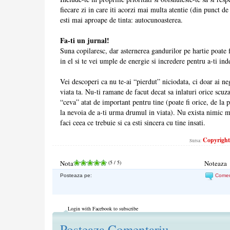
fiecare zi in care iti acorzi mai multa atentie (din punct de
esti mai aproape de tinta: autocunoasterea.
Fa-ti un jurnal!
Suna copilaresc, dar asternerea gandurilor pe hartie poate f
in el si te vei umple de energie si incredere pentru a-ti ind
Vei descoperi ca nu te-ai “pierdut” niciodata, ci doar ai ne
viata ta. Nu-ti ramane de facut decat sa inlaturi orice scuza
“ceva” atat de important pentru tine (poate fi orice, de la p
la nevoia de a-ti urma drumul in viata). Nu exista nimic m
faci ceea ce trebuie si ca esti sincera cu tine insati.
Copyright©
Sursa:
Nota
(
5
/ 5)
Noteaza
Posteaza pe:
Come
Login with Facebook to subscribe
Posteaza Comentariu