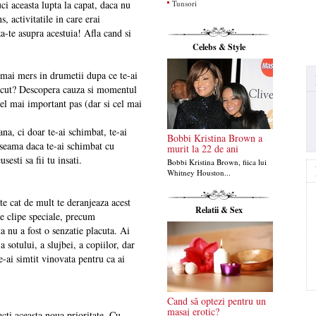
Tunsori
i aceasta lupta la capat, daca nu
, activitatile in care erai
a-te asupra acestuia! Afla cand si
Celebs & Style
 mai mers in drumetii dupa ce te-ai
nascut? Descopera cauza si momentul
 cel mai important pas (dar si cel mai
na, ci doar te-ai schimbat, te-ai
Bobbi Kristina Brown a
ai seama daca te-ai schimbat cu
murit la 22 de ani
esti sa fii tu insati.
Bobbi Kristina Brown, fiica lui
Whitney Houston...
e cat de mult te deranjeaza acest
Relatii & Sex
de clipe speciale, precum
ta nu a fost o senzatie placuta. Ai
 sotului, a slujbei, a copiilor, dar
te-ai simtit vinovata pentru ca ai
Cand să optezi pentru un
masaj erotic?
pecti aceasta noua prioritate. Cu