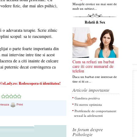
Masajele erotice nu mai sunt de
 vedere fizic, dar mai ales psihic),
mult un subiect...
Relatii & Sex
i o adevarata terapie. Scrie zilnic
eplini scopul: sa te rascumperi.
glijat o parte foarte importanta din
 mai intervine intre tine si acest
lacerea de a citi inainte de culcare
Cum sa refuzi un barbat
care iti cere numarul de
ai puternic decat convingerea ca
telefon
Daca un barbat este interesat de
tine si iti ce...
eLady.ro: Redescopera-ti identitatea!
Articole importante
Gandirea pozitiva
Fii mereu optimista
nteaza
Print
Problemele de comportament
sexual la adolescenti
In forum despre
Psihologie