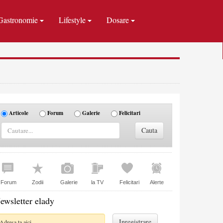
Gastronomie
Lifestyle
Dosare
Articole
Forum
Galerie
Felicitari
Forum
Zodii
Galerie
la TV
Felicitari
Alerte
ewsletter elady