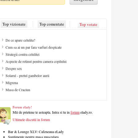
Top vizionate
Top comentate
Top votate
De ce apare celulita?
Cum sa ai un par fara varfuri despicate
Strategii contra celulitei
Aspecte de retinut pentru camera copilului
Despre sex
Solarul - pretul gambelor aurii
Migrena
Masa de Craciun
Forum elady!
Mii de prietene te asteapta. Intra si tu in
forum
elady.ro.
Ultimele discutii in forum
Bar & Lounge XLV: Cafeneaua eLady
Suplimente pentru masa musculara