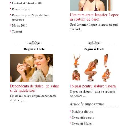
Coafuri si frizuri 2008
Retete de post
Uite cum arata Jennifer Lopez
Retete de post: Supa de linte
in costum de baie!
greceasca
Uau! Jennifer Lopez isi arata pieptul
Moda 2010
din cost...
Tunsori
Regim si Diete
Regim si Diete
Dependenta de dulce, de zahar
16 pasi pentru slabire usoara
si de indulcitori
E greu sa slabesti - asta ne spunem
Cat de multe stii despre dependenta
de fiecare ...
de dulce, d...
Articole importante
Bicicleta eliptica
Exercitiile cardio
Exercitii Pilates