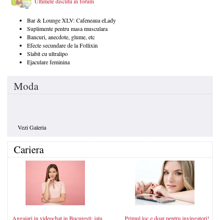
Ultimele discutii in forum
Bar & Lounge XLV: Cafeneaua eLady
Suplimente pentru masa musculara
Bancuri, anecdote, glume, etc
Efecte secundare de la Follixin
Slabit cu ultralipo
Ejaculare feminina
Moda
Vezi Galeria
Cariera
Angajari in videochat in Bucuresti: iata
Primul loc e doar pentru invingatori!