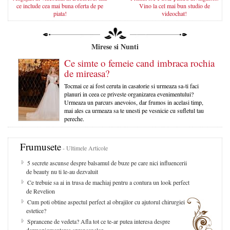
ce include cea mai buna oferta de pe
Vino la cel mai bun studio de
piata!
videochat!
Mirese si Nunti
Ce simte o femeie cand imbraca rochia
de mireasa?
Tocmai ce ai fost ceruta in casatorie si urmeaza sa-ti faci
planuri in ceea ce priveste organizarea evenimentului?
Urmeaza un parcurs anevoios, dar frumos in acelasi timp,
mai ales ca urmeaza sa te unesti pe vesnicie cu sufletul tau
pereche.
Frumusete
- Ultimele Articole
5 secrete ascunse despre balsamul de buze pe care nici influencerii
de beauty nu ti le-au dezvaluit
Ce trebuie sa ai in trusa de machiaj pentru a contura un look perfect
de Revelion
Cum poti obtine aspectul perfect al obrajilor cu ajutorul chirurgiei
estetice?
Sprancene de vedeta? Afla tot ce te-ar putea interesa despre