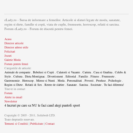
eLady.ro - Sursa de informare a femeilor. Articole si sfaturi legate de moda, sanatate,
regim si diete, familie si copii, viata de cuplu, frumusete, horoscop, relatii si sarcina.
Forum eLady.ro - Forum de discutii pentru femei.
Acasa
Director articole
Director adrese utile
Felicitari
Jocuri
Galerie Moda
Forum pentru femei
Categoriile de articole:
Animale de companie
,
Bebelusi si Copii
,
Calatorii si Vacante
,
Cariera
,
Casa si Gradina
,
Celebs &
Style
,
Cultura
,
Dieta Montignac
,
Divertisment
,
Editorial
,
Familie
,
Fitness
,
Frumusete
,
Gastronomie
,
Horoscop
,
Mirese si Nunti
,
Moda
,
Personalitati
,
Povesti
,
Produse
,
Psihologie
,
Regim si Diete
,
Relatii & Sex
,
Retete de slabire
,
Sanatate
,
Sarcina
,
Societate
,
Tu faci diferenta!
Tine-te in contact
Forum
Alerte in email
Newsletter
4 lucruri pe care sa NU le faci cand alegi pantofi sport
Copyright © 2005 - 2011, Solidweb LTD.
Toate drepturile rezervate.
Termeni si Conditii
|
Publicitate
|
Contact