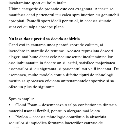
incaltaminte sport cu bolta inalta.
Ultima categorie de pronatie este cea exagerata. Aceasta se
manifesta cand partenerul tau calca spre interior, cu genunchii
apropiati. Pantofii sport ideali pentru el, in aceasta situatie,
sunt cei cu talpa aproape plana.
Nu lasa doar pretul sa decida achizitia
Cand esti in cautarea unor pantofi sport de calitate, ai
incredere in marcile de renume. Acestea reprezinta deseori
alegeri mai bune decat cele necunoscute: incaltamintea lor
este imbunatatita in fiecare an si, astfel, satisface majoritatea
asteptarilor si, cu siguranta, si partenerul tau va fi incantat! De
asemenea, multe modele contin diferite tipuri de tehnologii,
menite sa sporeasca eficienta antrenamentelor sportive si sa
ofere un plus de siguranta.
Spre exemplu:
• Cloud Foam – desemneaza o talpa confectionata dintr-un
material usor si flexibil, pentru o alergare mai lejera
• Phylon – aceasta tehnologie contribuie la absorbtia
socurilor si impiedica formarea bacteriilor cauzate de