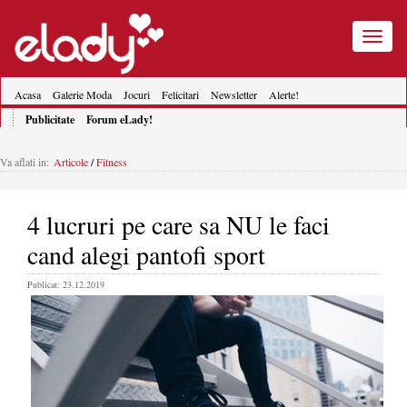
Toggle
navigatio
Acasa
Galerie Moda
Jocuri
Felicitari
Newsletter
Alerte!
Publicitate
Forum eLady!
Va aflati in:
Articole
/
Fitness
4 lucruri pe care sa NU le faci
cand alegi pantofi sport
Publicat: 23.12.2019