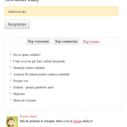
Top vizionate
Top comentate
Top votate
De ce apare celulita?
Cum sa ai un par fara varfuri despicate
Strategii contra celulitei
Aspecte de retinut pentru camera copilului
Despre sex
Solarul - pretul gambelor aurii
Migrena
Masa de Craciun
Forum elady!
Mii de prietene te asteapta. Intra si tu in
forum
elady.ro.