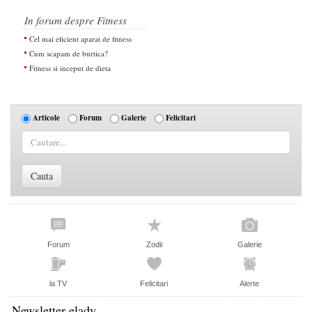
In forum despre Fitness
Cel mai eficient aparat de fitness
Cum scapam de burtica?
Fitness si inceput de dieta
Articole
Forum
Galerie
Felicitari
Forum
Zodii
Galerie
la TV
Felicitari
Alerte
Newsletter elady