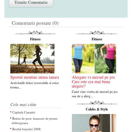
Comentarii postate (0)
Fitness
Fitness
Sportul mentine inima tanara
Alergare vs mersul pe jos:
Care este cea mai buna
Activitatile fizice (exercitiile si orice
alegere?
forma...
Cand vine vorba de mersul pe jos
sau de a alerg...
Cele mai citite
Celebs & Style
Capitala Canadei
Reteta de post: mancare de prune
dobrogeana
Rochii banchet 2008