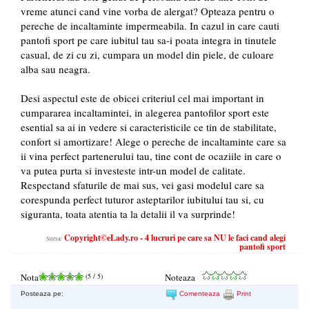
vreme atunci cand vine vorba de alergat? Opteaza pentru o
pereche de incaltaminte impermeabila. In cazul in care cauti
pantofi sport pe care iubitul tau sa-i poata integra in tinutele
casual, de zi cu zi, cumpara un model din piele, de culoare
alba sau neagra.
Desi aspectul este de obicei criteriul cel mai important in
cumpararea incaltamintei, in alegerea pantofilor sport este
esential sa ai in vedere si caracteristicile ce tin de stabilitate,
confort si amortizare! Alege o pereche de incaltaminte care sa
ii vina perfect partenerului tau, tine cont de ocaziile in care o
va putea purta si investeste intr-un model de calitate.
Respectand sfaturile de mai sus, vei gasi modelul care sa
corespunda perfect tuturor asteptarilor iubitului tau si, cu
siguranta, toata atentia ta la detalii il va surprinde!
Copyright©eLady.ro - 4 lucruri pe care sa NU le faci cand alegi
Sursa:
pantofi sport
Nota
(
5
/ 5)
Noteaza
Posteaza pe:
Comenteaza
Print