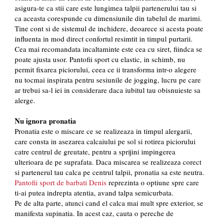
asigura-te ca stii care este lungimea talpii partenerului tau si
ca aceasta corespunde cu dimensiunile din tabelul de marimi.
Tine cont si de sistemul de inchidere, deoarece si acesta poate
influenta in mod direct confortul resimtit in timpul purtarii.
Cea mai recomandata incaltaminte este cea cu siret, fiindca se
poate ajusta usor. Pantofii sport cu elastic, in schimb, nu
permit fixarea piciorului, ceea ce ii transforma intr-o alegere
nu tocmai inspirata pentru sesiunile de jogging, lucru pe care
ar trebui sa-l iei in considerare daca iubitul tau obisnuieste sa
alerge.
Nu ignora pronatia
Pronatia este o miscare ce se realizeaza in timpul alergarii,
care consta in asezarea calcaiului pe sol si rotirea piciorului
catre centrul de greutate, pentru a sprijini impingerea
ulterioara de pe suprafata. Daca miscarea se realizeaza corect
si partenerul tau calca pe centrul talpii, pronatia sa este neutra.
Pantofii sport de barbati Denis
reprezinta o optiune spre care
ti-ai putea indrepta atentia, avand talpa semicurbata.
Pe de alta parte, atunci cand el calca mai mult spre exterior, se
manifesta supinatia. In acest caz, cauta o pereche de