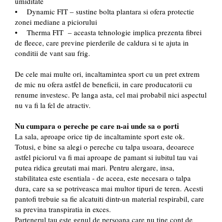
umiditate
• Dynamic FIT – sustine bolta plantara si ofera protectie
zonei mediane a piciorului
• Therma FIT – aceasta tehnologie implica prezenta fibrei
de fleece, care previne pierderile de caldura si te ajuta in
conditii de vant sau frig.
De cele mai multe ori, incaltamintea sport cu un pret extrem
de mic nu ofera astfel de beneficii, in care producatorii cu
renume investesc. Pe langa asta, cel mai probabil nici aspectul
nu va fi la fel de atractiv.
Nu cumpara o pereche pe care n-ai unde sa o porti
La sala, aproape orice tip de incaltaminte sport este ok.
Totusi, e bine sa alegi o pereche cu talpa usoara, deoarece
astfel piciorul va fi mai aproape de pamant si iubitul tau vai
putea ridica greutati mai mari. Pentru alergare, insa,
stabilitatea este esentiala - de aceea, este necesara o talpa
dura, care sa se potriveasca mai multor tipuri de teren. Acesti
pantofi trebuie sa fie alcatuiti dintr-un material respirabil, care
sa previna transpiratia in exces.
Partenerul tau este genul de persoana care nu tine cont de