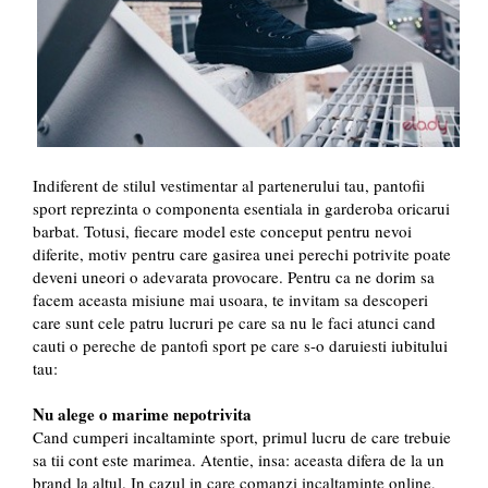
Indiferent de stilul vestimentar al partenerului tau, pantofii
sport reprezinta o componenta esentiala in garderoba oricarui
barbat. Totusi, fiecare model este conceput pentru nevoi
diferite, motiv pentru care gasirea unei perechi potrivite poate
deveni uneori o adevarata provocare. Pentru ca ne dorim sa
facem aceasta misiune mai usoara, te invitam sa descoperi
care sunt cele patru lucruri pe care sa nu le faci atunci cand
cauti o pereche de pantofi sport pe care s-o daruiesti iubitului
tau:
Nu alege o marime nepotrivita
Cand cumperi incaltaminte sport, primul lucru de care trebuie
sa tii cont este marimea. Atentie, insa: aceasta difera de la un
brand la altul. In cazul in care comanzi incaltaminte online,