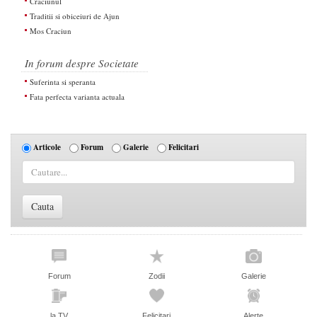
Craciunul
Traditii si obiceiuri de Ajun
Mos Craciun
In forum despre Societate
Suferinta si speranta
Fata perfecta varianta actuala
Articole
Forum
Galerie
Felicitari
Forum
Zodii
Galerie
la TV
Felicitari
Alerte