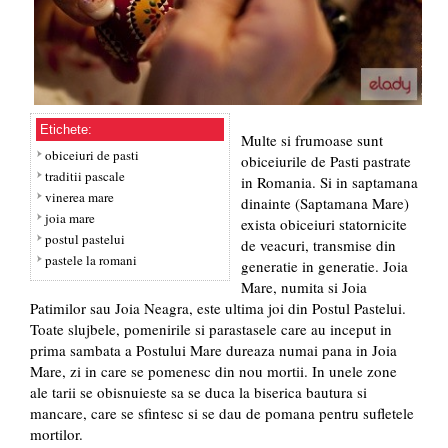
Etichete:
Multe si frumoase sunt
obiceiuri de pasti
obiceiurile de Pasti pastrate
traditii pascale
in Romania. Si in saptamana
vinerea mare
dinainte (Saptamana Mare)
joia mare
exista obiceiuri statornicite
postul pastelui
de veacuri, transmise din
pastele la romani
generatie in generatie. Joia
Mare, numita si Joia
Patimilor sau Joia Neagra, este ultima joi din Postul Pastelui.
Toate slujbele, pomenirile si parastasele care au inceput in
prima sambata a Postului Mare dureaza numai pana in Joia
Mare, zi in care se pomenesc din nou mortii. In unele zone
ale tarii se obisnuieste sa se duca la biserica bautura si
mancare, care se sfintesc si se dau de pomana pentru sufletele
mortilor.