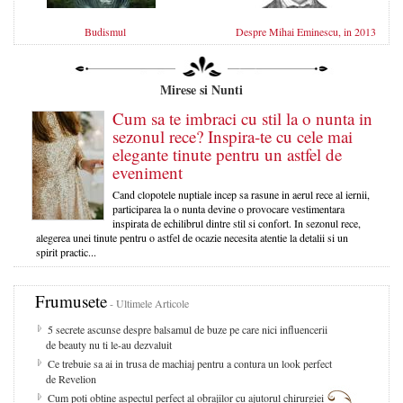
Budismul
Despre Mihai Eminescu, in 2013
Mirese si Nunti
Cum sa te imbraci cu stil la o nunta in
sezonul rece? Inspira-te cu cele mai
elegante tinute pentru un astfel de
eveniment
Cand clopotele nuptiale incep sa rasune in aerul rece al iernii,
participarea la o nunta devine o provocare vestimentara
inspirata de echilibrul dintre stil si confort. In sezonul rece,
alegerea unei tinute pentru o astfel de ocazie necesita atentie la detalii si un
spirit practic...
Frumusete
- Ultimele Articole
5 secrete ascunse despre balsamul de buze pe care nici influencerii
de beauty nu ti le-au dezvaluit
Ce trebuie sa ai in trusa de machiaj pentru a contura un look perfect
de Revelion
Cum poti obtine aspectul perfect al obrajilor cu ajutorul chirurgiei