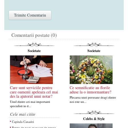
Comentarii postate (0)
Societate
Societate
Care sunt serviciile pentru
Ce semnificatie au florile
care oamenii apeleaza cel mai
aduse la o inmormantare?
des la ajutorul unui notar?
Plecarea unei persoane dragi dintre
Unul dintre cei mai importanti
noi este un...
specialisti in d...
Cele mai citite
Celebs & Style
Capitala Canadei
Reteta de post: mancare de prune