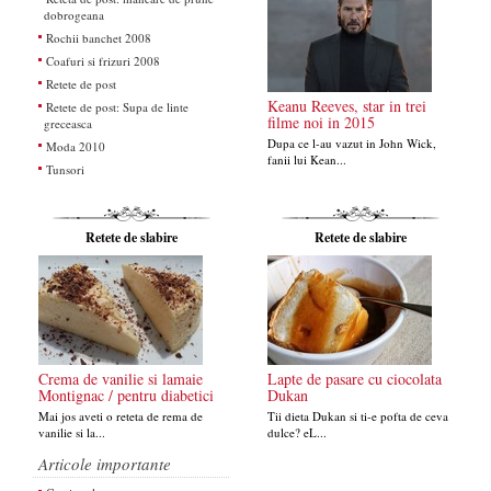
dobrogeana
Rochii banchet 2008
Coafuri si frizuri 2008
Retete de post
Keanu Reeves, star in trei
Retete de post: Supa de linte
filme noi in 2015
greceasca
Dupa ce l-au vazut in John Wick,
Moda 2010
fanii lui Kean...
Tunsori
Retete de slabire
Retete de slabire
Crema de vanilie si lamaie
Lapte de pasare cu ciocolata
Montignac / pentru diabetici
Dukan
Mai jos aveti o reteta de rema de
Tii dieta Dukan si ti-e pofta de ceva
vanilie si la...
dulce? eL...
Articole importante