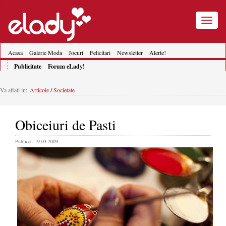
Toggle
navigatio
Acasa
Galerie Moda
Jocuri
Felicitari
Newsletter
Alerte!
Publicitate
Forum eLady!
Va aflati in:
Articole
/
Societate
Obiceiuri de Pasti
Publicat: 19.03.2009