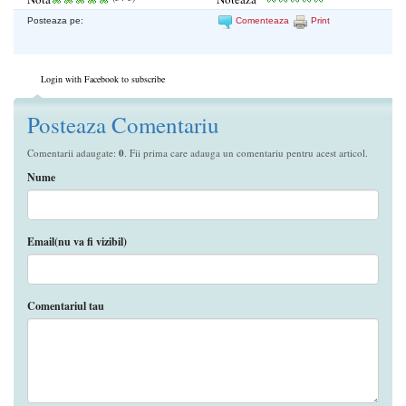
Posteaza pe:
Comenteaza
Print
Login with Facebook to subscribe
Posteaza Comentariu
Comentarii adaugate:
0
. Fii prima care adauga un comentariu pentru acest articol.
Nume
Email(nu va fi vizibil)
Comentariul tau