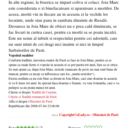
In alte regiuni, la biserica se impart coliva si colaci. Joia Mare
este considerata o zi binefacatoare si aparatoare a mortilor. De
aceea, mortii vin in fiecare an in aceasta zi la vechile lor
locuinte, unde stau pana in sambata dinainte de Rusalii.
Deoarece in Joia Mare de obicei nu e prea cald dimineata, se
fac focuri in curtea casei, pentru ca mortii sa se poata incalzi.
Este un semn al iubirii si respectului pentru cei adormiti, care
nu sunt uitati de cei dragi nici inainte si nici in timpul
Sarbatorilor de Pasti.
Vopsitul oualelor
Conform traditiei, inrosirea oualor de Pasti se face in Joia Mare, pentru ca se
spune ca ouale fierte si vopsite in aceasta zi se pot pastra tot anul, fara sa se strice.
Se mai spune ca, dupa Joia Mare, urzicile (mancare de post) nu mai sunt bune de
mancat, pentru ca incep sa infloreasca (are loc „nunta urzicilor“).
Exista credinta ca nu este bine sa dormi in Joia Mare, caci cine doarme in aceasta
zi va fi lenes tot anul. In special daca doarme o femeie, va veni Joimarita, care o va
pedepsi sa nu poata munci tot anul.
Citeste si despre
Traditii de Craciun.
Citeste si
Traditii romanesti de Pasti
Afla si despre
Obiceiuri de Pasti
Republicare din 2008-07-04 23:06:06
Copyright©eLady.ro - Obiceiuri de Pasti
Sursa:
Nota
(
5
/ 5)
Noteaza