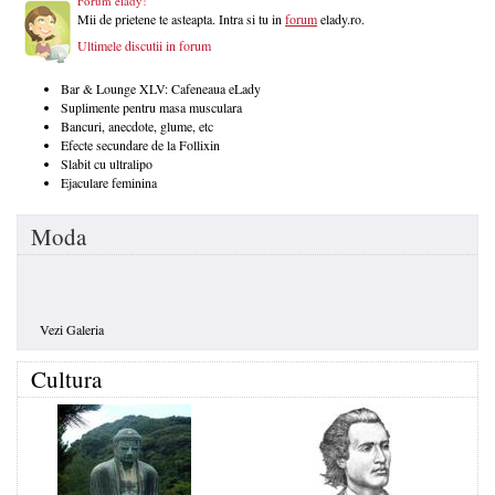
Forum elady!
Mii de prietene te asteapta. Intra si tu in
forum
elady.ro.
Ultimele discutii in forum
Bar & Lounge XLV: Cafeneaua eLady
Suplimente pentru masa musculara
Bancuri, anecdote, glume, etc
Efecte secundare de la Follixin
Slabit cu ultralipo
Ejaculare feminina
Moda
Vezi Galeria
Cultura