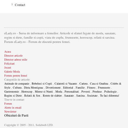
Contact
eLady.ro - Sursa de informare a femeilor. Articole si sfaturi legate de moda, sanatate,
regim si diete, familie si copii, viata de cuplu, frumusete, horoscop, relatii si sarcina.
Forum eLady.ro - Forum de discutii pentru femei.
Acasa
Director articole
Director adrese utile
Felicitari
Jocuri
Galerie Moda
Forum pentru femei
Categoriile de articole:
Animale de companie
,
Bebelusi si Copii
,
Calatorii si Vacante
,
Cariera
,
Casa si Gradina
,
Celebs &
Style
,
Cultura
,
Dieta Montignac
,
Divertisment
,
Editorial
,
Familie
,
Fitness
,
Frumusete
,
Gastronomie
,
Horoscop
,
Mirese si Nunti
,
Moda
,
Personalitati
,
Povesti
,
Produse
,
Psihologie
,
Regim si Diete
,
Relatii & Sex
,
Retete de slabire
,
Sanatate
,
Sarcina
,
Societate
,
Tu faci diferenta!
Tine-te in contact
Forum
Alerte in email
Newsletter
Obiceiuri de Pasti
Copyright © 2005 - 2011, Solidweb LTD.