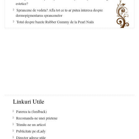
estetice?
Sprancene de vedeta? Afla tot ce te-ar putea interesa despre
dermopigmentarea sprancenelor
Totul despre bazele Rubber Gummy de la Pearl Nails
Linkuri Utile
Parerea ta (feedback)
Recomanda-ne unei prietene
Trimite-ne un articol
Publicitate pe eLady
Director adrese utile