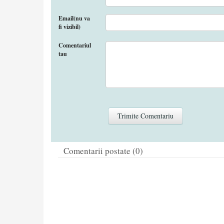
Email(nu va
fi vizibil)
Comentariul
tau
Comentarii postate (0)