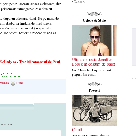
Tunsori
respect pentru aceasta aleasa sarbatoare, dar
e primeneste intreaga natura o data cu
and dupa un adevarat ritual. De pe masa de
Celebs & Style
ichi, drobul si friptura de miel, pasca
e Pasti s-a mai pastrat (in special in
e. De obicei, feciorii stropesc cu apa sau
Uite cum arata Jennifer
eLady.ro - Traditii romanesti de Pasti
Lopez in costum de baie!
Uau! Jennifer Lopez isi arata
pieptul din cost...
nteaza
Print
Povesti
t articol.
Catuti
Am sa va povestesc despre