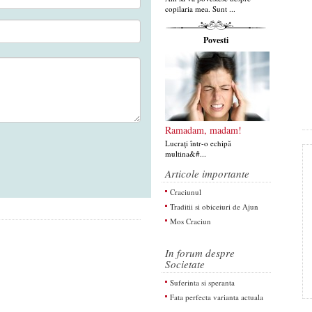
copilaria mea. Sunt ...
Povesti
Ramadam, madam!
Lucraţi într-o echipă
multina&#...
Articole importante
Craciunul
Traditii si obiceiuri de Ajun
Mos Craciun
In forum despre
Societate
Suferinta si speranta
Fata perfecta varianta actuala