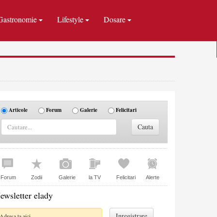
Gastronomie
Lifestyle
Dosare
Articole
Forum
Galerie
Felicitari
Forum
Zodii
Galerie
la TV
Felicitari
Alerte
ewsletter elady