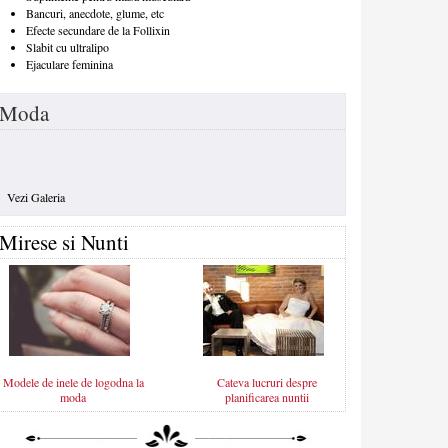
Bancuri, anecdote, glume, etc
Efecte secundare de la Follixin
Slabit cu ultralipo
Ejaculare feminina
Moda
Vezi Galeria
Mirese si Nunti
Modele de inele de logodna la
Cateva lucruri despre
moda
planificarea nuntii