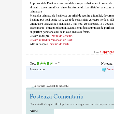
In prima zi de Pasti exista obiceiul de a se purta haine noi in semn de 
si pentru ca ea semnifica primenirea trupului si a sufletului, asa cum s
primavara.
Masa din prima zi de Pasti este un prilej de reunire a familiei, decurg
Pasti nu pot lipsi ouale rosii, casul de oaie, salata cu ceapa verde si rid
umpluta cu branza sau smantana si, mai nou, cu ciocolata. In a doua zi d
Transilvania) obiceiul udatului, avand semnificatia unui act de purificar
cu parfum persoanele iesite in cale, mai ales fetele.
Citeste si despre
Traditii de Craciun.
Citeste si
Traditii romanesti de Pasti
Afla si despre
Obiceiuri de Pasti
Copyright©
Sursa:
Nota
(
5
/ 5)
Noteaza
Posteaza pe:
Come
Login with Facebook to subscribe
Posteaza Comentariu
Comentarii adaugate:
0
. Fii prima care adauga un comentariu pentru aces
Nume