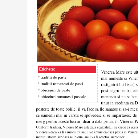
Etichete:
Vinerea Mare este ult
traditii de paste
mai numeste si Vinere
traditii romanesti de pasti
rastignirii lui Iisus)
obiceiuri de paste
post negru pentru ce
obiceiuri romanesti pascale
mananca si nu se bea 
tinut in credinta ca 
posteste de toate bolile, il va face sa fie sanatos si sa-i me
ce oamenii mai in varsta se spovedesc si se impartasesc de 
merg pentru aceste lucruri doar o data pe an, in Vinerea Pa
Conform traditiei, Vinerea Mare este ziua scaldatului: se crede ca acela 
Vinerea Seaca va fi sanatos tot anul. Se spune ca daca ploua in Vinerea
indestulatoare, iar daca nu ploua, anul va fi secetos, neroditor.