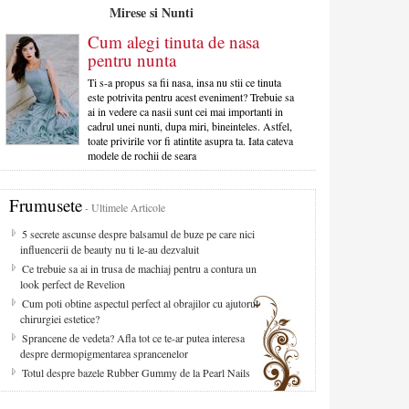
Mirese si Nunti
Cum alegi tinuta de nasa
pentru nunta
Ti s-a propus sa fii nasa, insa nu stii ce tinuta
este potrivita pentru acest eveniment? Trebuie sa
ai in vedere ca nasii sunt cei mai importanti in
cadrul unei nunti, dupa miri, bineinteles. Astfel,
toate privirile vor fi atintite asupra ta. Iata cateva
modele de rochii de seara
Frumusete
- Ultimele Articole
5 secrete ascunse despre balsamul de buze pe care nici
influencerii de beauty nu ti le-au dezvaluit
Ce trebuie sa ai in trusa de machiaj pentru a contura un
look perfect de Revelion
Cum poti obtine aspectul perfect al obrajilor cu ajutorul
chirurgiei estetice?
Sprancene de vedeta? Afla tot ce te-ar putea interesa
despre dermopigmentarea sprancenelor
Totul despre bazele Rubber Gummy de la Pearl Nails