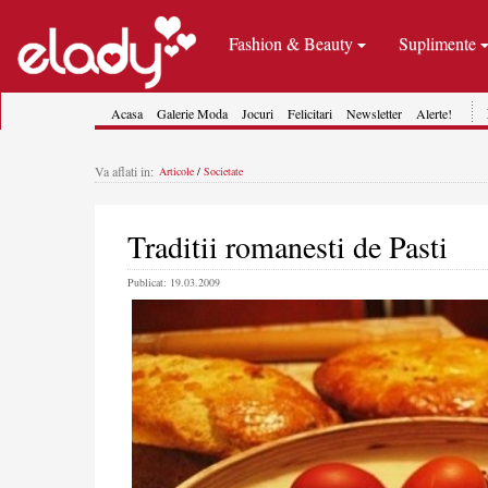
Fashion & Beauty
Suplimente
Acasa
Galerie Moda
Jocuri
Felicitari
Newsletter
Alerte!
Va aflati in:
Articole
/
Societate
Traditii romanesti de Pasti
Publicat: 19.03.2009