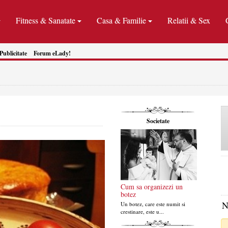
Fitness & Sanatate
Casa & Familie
Relatii & Sex
Publicitate
Forum eLady!
Societate
Cum sa organizezi un
botez
N
Un botez, care este numit si
crestinare, este u...