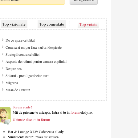
Top vizionate
Top comentate
Top votate
De ce apare celulita?
Cum sa ai un par fara varfuri despicate
Strategii contra celulitei
Aspecte de retinut pentru camera copilului
Despre sex
Solarul - pretul gambelor aurii
Migrena
Masa de Craciun
Forum elady!
Mii de prietene te asteapta. Intra si tu in
forum
elady.ro.
Ultimele discutii in forum
Bar & Lounge XLV: Cafeneaua eLady
Suplimente pentru masa musculara