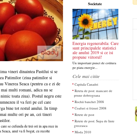
Societate
Energia regenerabila: Care
sunt principalele statistici
ale anului 2019 si ce isi
propune viitorul!
Un important punct de cotitura
pe piata energie...
ima vineri dinaintea Pastilui si se
Cele mai citite
a Patimilor (ziua patimilor si
 sau Vinerea Seaca (pentru ca e zi de
Capitala Canadei
i mai multi romani, adica nu se
Reteta de post: mancare de
nimic toata ziua). Postul negru este
prune dobrogeana
Dumnezeu il va feri pe cel care
Rochii banchet 2008
arga bine tot restul anului. In timp
Coafuri si frizuri 2008
mai multe ori pe an, cei tineri
Retete de post
stilor.
Retete de post: Supa de linte
greceasca
care se cufunda de trei ori in apa rece in
 Seaca, anul va fi bogat, cu recolte
Moda 2010