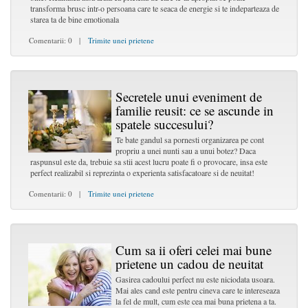
transforma brusc intr-o persoana care te seaca de energie si te indeparteaza de
starea ta de bine emotionala
Comentarii: 0 |
Trimite unei prietene
Secretele unui eveniment de
familie reusit: ce se ascunde in
spatele succesului?
Te bate gandul sa pornesti organizarea pe cont
propriu a unei nunti sau a unui botez? Daca
raspunsul este da, trebuie sa stii acest lucru poate fi o provocare, insa este
perfect realizabil si reprezinta o experienta satisfacatoare si de neuitat!
Comentarii: 0 |
Trimite unei prietene
Cum sa ii oferi celei mai bune
prietene un cadou de neuitat
Gasirea cadoului perfect nu este niciodata usoara.
Mai ales cand este pentru cineva care te intereseaza
la fel de mult, cum este cea mai buna prietena a ta.