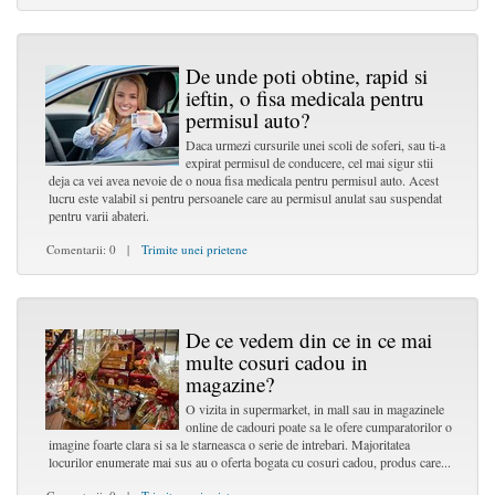
De unde poti obtine, rapid si
ieftin, o fisa medicala pentru
permisul auto?
Daca urmezi cursurile unei scoli de soferi, sau ti-a
expirat permisul de conducere, cel mai sigur stii
deja ca vei avea nevoie de o noua fisa medicala pentru permisul auto. Acest
lucru este valabil si pentru persoanele care au permisul anulat sau suspendat
pentru varii abateri.
Comentarii: 0 |
Trimite unei prietene
De ce vedem din ce in ce mai
multe cosuri cadou in
magazine?
O vizita in supermarket, in mall sau in magazinele
online de cadouri poate sa le ofere cumparatorilor o
imagine foarte clara si sa le starneasca o serie de intrebari. Majoritatea
locurilor enumerate mai sus au o oferta bogata cu cosuri cadou, produs care...