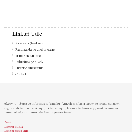
Linkuri Utile
Parerea ta (feedback)
Recomanda-ne unei prietene
Trimite-ne un articol
Publicitate pe eLady
Director adrese utile
Contact
eLady.ro - Sursa de informare a femeilor. Articole si sfaturi legate de moda, sanatate,
regim si diete, familie si copii, viata de cuplu, frumusete, horoscop, relatii si sarcina.
Forum eLady.ro - Forum de discutii pentru femei.
Acasa
Director articole
Director adrese utile