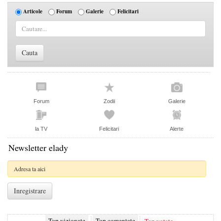
Articole
Forum
Galerie
Felicitari
Forum
Zodii
Galerie
la TV
Felicitari
Alerte
Newsletter elady
Top vizionate
Top comentate