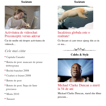
Societate
Societate
Activitatea de videochat:
Incalzirea globala este o
Preconceptii versus adevar
realitate!
Cat de multe stii despre activitatea de
Cu fiecare zi care trece ajung din ce in
videoch...
ce ma...
Cele mai citite
Celebs & Style
Capitala Canadei
Reteta de post: mancare de prune
dobrogeana
Rochii banchet 2008
Coafuri si frizuri 2008
Retete de post
Michael Clarke Duncan a murit
Retete de post: Supa de linte
la 54 de ani
greceasca
Michael Clarke Duncan, starul din filme
Moda 2010
precum...
Tunsori