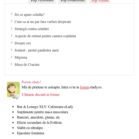
Top votate
De ce apare celulita?
Cum sa ai un par fara varfuri despicate
Strategii contra celulitei
Aspecte de retinut pentru camera copilului
Despre sex
Solarul - pretul gambelor aurii
Migrena
Masa de Craciun
Forum elady!
Mii de prietene te asteapta. Intra si tu in
forum
elady.ro.
Ultimele discutii in forum
Bar & Lounge XLV: Cafeneaua eLady
Suplimente pentru masa musculara
Bancuri, anecdote, glume, etc
Efecte secundare de la Follixin
Slabit cu ultralipo
Ejaculare feminina