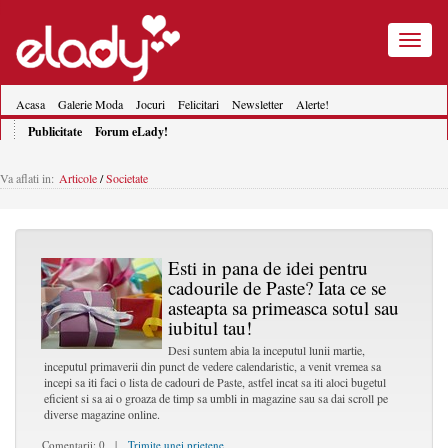
Toggle
navigatio
Acasa
Galerie Moda
Jocuri
Felicitari
Newsletter
Alerte!
Publicitate
Forum eLady!
Va aflati in:
Articole
/
Societate
Esti in pana de idei pentru
cadourile de Paste? Iata ce se
asteapta sa primeasca sotul sau
iubitul tau!
Desi suntem abia la inceputul lunii martie,
inceputul primaverii din punct de vedere calendaristic, a venit vremea sa
incepi sa iti faci o lista de cadouri de Paste, astfel incat sa iti aloci bugetul
eficient si sa ai o groaza de timp sa umbli in magazine sau sa dai scroll pe
diverse magazine online.
Comentarii: 0 |
Trimite unei prietene