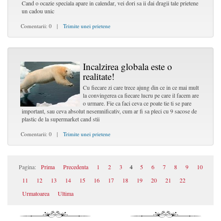
Cand o ocazie speciala apare in calendar, vei dori sa ii dai dragii tale prietene
un cadou unic
Comentarii: 0 |
Trimite unei prietene
Incalzirea globala este o
realitate!
Cu fiecare zi care trece ajung din ce in ce mai mult
la convingerea ca fiecare lucru pe care il facem are
o urmare. Fie ca faci ceva ce poate tie ti se pare
important, sau ceva absolut nesemnificativ, cum ar fi sa pleci cu 9 sacose de
plastic de la supermarket cand stii
Comentarii: 0 |
Trimite unei prietene
Pagina:
Prima
Precedenta
1
2
3
4
5
6
7
8
9
10
11
12
13
14
15
16
17
18
19
20
21
22
Urmatoarea
Ultima