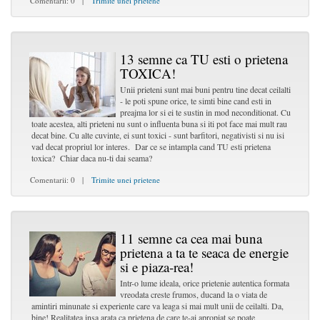
Comentarii: 0 |
Trimite unei prietene
13 semne ca TU esti o prietena
TOXICA!
Unii prieteni sunt mai buni pentru tine decat ceilalti
- le poti spune orice, te simti bine cand esti in
preajma lor si ei te sustin in mod neconditionat. Cu
toate acestea, alti prieteni nu sunt o influenta buna si iti pot face mai mult rau
decat bine. Cu alte cuvinte, ei sunt toxici - sunt barfitori, negativisti si nu isi
vad decat propriul lor interes. Dar ce se intampla cand TU esti prietena
toxica? Chiar daca nu-ti dai seama?
Comentarii: 0 |
Trimite unei prietene
11 semne ca cea mai buna
prietena a ta te seaca de energie
si e piaza-rea!
Intr-o lume ideala, orice prietenie autentica formata
vreodata creste frumos, ducand la o viata de
amintiri minunate si experiente care va leaga si mai mult unii de ceilalti. Da,
bine! Realitatea insa arata ca prietena de care te-ai apropiat se poate