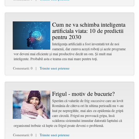
Cum ne va schimba inteligenta
artificiala viata: 10 de predictii
pentru 2030
Inteligența artificială a fost inventată tot de noi
oamenii, dar cumva acești roboți și acele programe
vor deveni mai eficiente și mai productive decât un om. Și mult mai
inteligente. Probabil asta e teama cea mai mare pentru toți.
Comentarii: 0 |
Trimite unei prietene
Frigul - motiv de bucurie?
Sperăm că valurile de frig succesive care au lovit
România de câteva ori în ultima perioadă nu v-au
luat pe nepregătite, mai ales cu epidemia de gripă
care circulă. Frigul nu provoacă gripa, însă
scăderea sistemului imunitar datorată faptului că
organismul trebuie să lupte cu frigul poate deveni o problemă.
Comentarii: 0 |
Trimite unei prietene