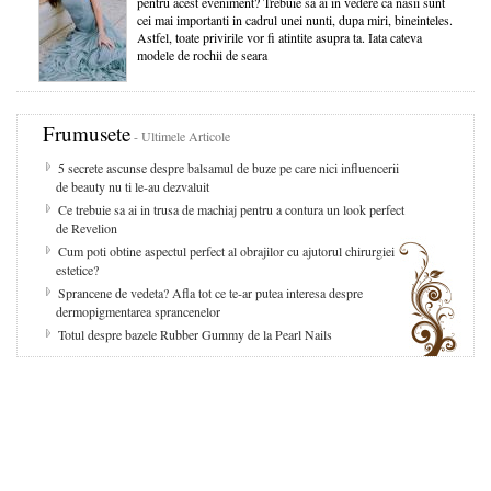
pentru acest eveniment? Trebuie sa ai in vedere ca nasii sunt
cei mai importanti in cadrul unei nunti, dupa miri, bineinteles.
Astfel, toate privirile vor fi atintite asupra ta. Iata cateva
modele de rochii de seara
Frumusete
- Ultimele Articole
5 secrete ascunse despre balsamul de buze pe care nici influencerii
de beauty nu ti le-au dezvaluit
Ce trebuie sa ai in trusa de machiaj pentru a contura un look perfect
de Revelion
Cum poti obtine aspectul perfect al obrajilor cu ajutorul chirurgiei
estetice?
Sprancene de vedeta? Afla tot ce te-ar putea interesa despre
dermopigmentarea sprancenelor
Totul despre bazele Rubber Gummy de la Pearl Nails