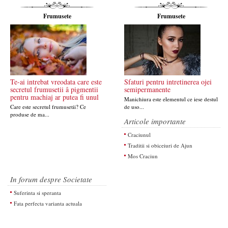
Frumusete
Frumusete
Te-ai intrebat vreodata care este
Sfaturi pentru intretinerea ojei
secretul frumusetii â pigmentii
semipermanente
pentru machiaj ar putea fi unul
Manichiura este elementul ce iese destul
Care este secretul frumusetii? Ce
de uso...
produse de ma...
Articole importante
Craciunul
Traditii si obiceiuri de Ajun
Mos Craciun
In forum despre Societate
Suferinta si speranta
Fata perfecta varianta actuala