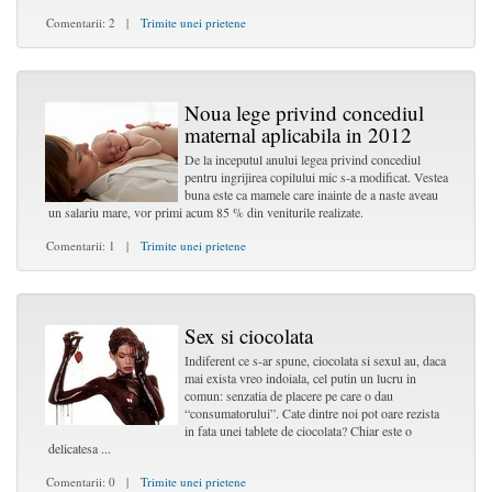
Comentarii: 2 |
Trimite unei prietene
Noua lege privind concediul
maternal aplicabila in 2012
De la inceputul anului legea privind concediul
pentru ingrijirea copilului mic s-a modificat. Vestea
buna este ca mamele care inainte de a naste aveau
un salariu mare, vor primi acum 85 % din veniturile realizate.
Comentarii: 1 |
Trimite unei prietene
Sex si ciocolata
Indiferent ce s-ar spune, ciocolata si sexul au, daca
mai exista vreo indoiala, cel putin un lucru in
comun: senzatia de placere pe care o dau
“consumatorului”. Cate dintre noi pot oare rezista
in fata unei tablete de ciocolata? Chiar este o
delicatesa ...
Comentarii: 0 |
Trimite unei prietene