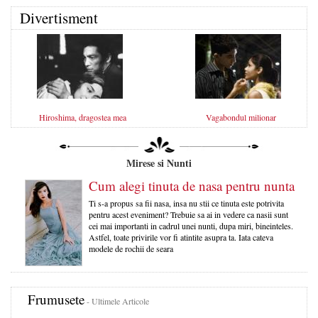
Divertisment
Hiroshima, dragostea mea
Vagabondul milionar
Mirese si Nunti
Cum alegi tinuta de nasa pentru nunta
Ti s-a propus sa fii nasa, insa nu stii ce tinuta este potrivita
pentru acest eveniment? Trebuie sa ai in vedere ca nasii sunt
cei mai importanti in cadrul unei nunti, dupa miri, bineinteles.
Astfel, toate privirile vor fi atintite asupra ta. Iata cateva
modele de rochii de seara
Frumusete
- Ultimele Articole