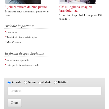
3 joburi extrem de bine platite
CV-ul, oglinda imaginii
brandului tau
In ziua de azi, s-a schimbat putin top-ul
locur...
Te vei intreba probabil cum poate CV-
ul sa te ...
Articole importante
Craciunul
Traditii si obiceiuri de Ajun
Mos Craciun
In forum despre Societate
Suferinta si speranta
Fata perfecta varianta actuala
Articole
Forum
Galerie
Felicitari