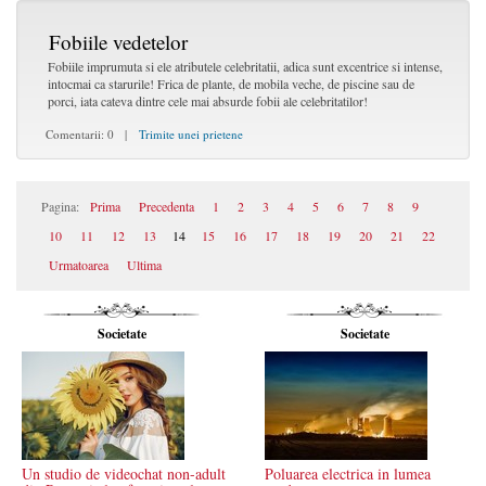
Fobiile vedetelor
Fobiile imprumuta si ele atributele celebritatii, adica sunt excentrice si intense,
intocmai ca starurile! Frica de plante, de mobila veche, de piscine sau de
porci, iata cateva dintre cele mai absurde fobii ale celebritatilor!
Comentarii: 0 |
Trimite unei prietene
Pagina:
Prima
Precedenta
1
2
3
4
5
6
7
8
9
10
11
12
13
14
15
16
17
18
19
20
21
22
Urmatoarea
Ultima
Societate
Societate
Un studio de videochat non-adult
Poluarea electrica in lumea