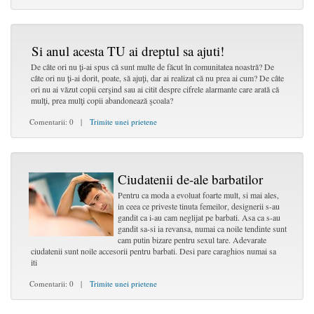
Si anul acesta TU ai dreptul sa ajuti!
De câte ori nu ţi-ai spus că sunt multe de făcut în comunitatea noastră? De
câte ori nu ţi-ai dorit, poate, să ajuţi, dar ai realizat că nu prea ai cum? De câte
ori nu ai văzut copii cerşind sau ai citit despre cifrele alarmante care arată că
mulţi, prea mulţi copii abandonează şcoala?
Comentarii: 0 |
Trimite unei prietene
Ciudatenii de-ale barbatilor
Pentru ca moda a evoluat foarte mult, si mai ales,
in ceea ce priveste tinuta femeilor, designerii s-au
gandit ca i-au cam neglijat pe barbati. Asa ca s-au
gandit sa-si ia revansa, numai ca noile tendinte sunt
cam putin bizare pentru sexul tare. Adevarate
ciudatenii sunt noile accesorii pentru barbati. Desi pare caraghios numai sa
iti
Comentarii: 0 |
Trimite unei prietene