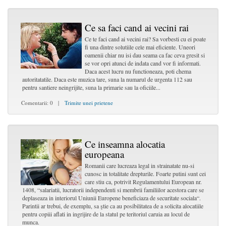
Ce sa faci cand ai vecini rai
Ce te faci cand ai vecini rai? Sa vorbesti cu ei poate
fi una dintre solutiile cele mai eficiente. Uneori
oamenii chiar nu isi dau seama ca fac ceva gresit si
se vor opri atunci de indata cand vor fi informati.
Daca acest lucru nu functioneaza, poti chema
autoritatatile. Daca este muzica tare, suna la numarul de urgenta 112 sau
pentru santiere neingrijite, suna la primarie sau la oficiile...
Comentarii: 0 |
Trimite unei prietene
Ce inseamna alocatia
europeana
Romanii care lucreaza legal in strainatate nu-si
cunosc in totalitate drepturile. Foarte putini sunt cei
care stiu ca, potrivit Regulamentului European nr.
1408, “salariatii, lucratorii independenti si membrii familiilor acestora care se
deplaseaza in interiorul Uniunii Europene beneficiaza de securitate sociala“.
Parintii ar trebui, de exemplu, sa ştie ca au posibilitatea de a solicita alocatiile
pentru copiii aflati in ingrijire de la statul pe teritoriul caruia au locul de
munca.