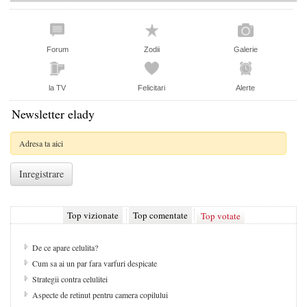
Forum
Zodii
Galerie
la TV
Felicitari
Alerte
Newsletter elady
Top vizionate
Top comentate
Top votate
De ce apare celulita?
Cum sa ai un par fara varfuri despicate
Strategii contra celulitei
Aspecte de retinut pentru camera copilului