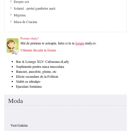
Despre sex
Solarul - pretul gambelor aurii
Migrena
Masa de Craciun
Forum elady!
Mii de prietene te asteapta. Intra si tu in
forum
elady.ro.
Ultimele discutii in forum
Bar & Lounge XLV: Cafeneaua eLady
Suplimente pentru masa musculara
Bancuri, anecdote, glume, etc
Efecte secundare de la Follixin
Slabit cu ultralipo
Ejaculare feminina
Moda
Vezi Galeria