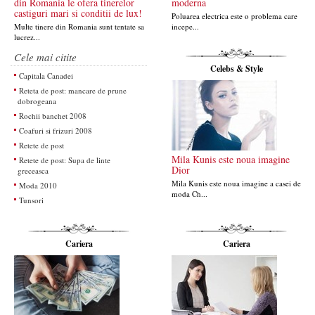
din Romania le ofera tinerelor
moderna
castiguri mari si conditii de lux!
Poluarea electrica este o problema care
Multe tinere din Romania sunt tentate sa
incepe...
lucrez...
Cele mai citite
Celebs & Style
Capitala Canadei
Reteta de post: mancare de prune
dobrogeana
Rochii banchet 2008
Coafuri si frizuri 2008
Retete de post
Mila Kunis este noua imagine
Retete de post: Supa de linte
Dior
greceasca
Mila Kunis este noua imagine a casei de
Moda 2010
moda Ch...
Tunsori
Cariera
Cariera