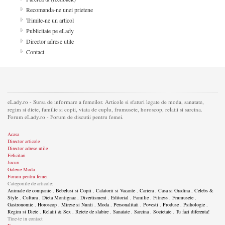
Recomanda-ne unei prietene
Trimite-ne un articol
Publicitate pe eLady
Director adrese utile
Contact
eLady.ro - Sursa de informare a femeilor. Articole si sfaturi legate de moda, sanatate,
regim si diete, familie si copii, viata de cuplu, frumusete, horoscop, relatii si sarcina.
Forum eLady.ro - Forum de discutii pentru femei.
Acasa
Director articole
Director adrese utile
Felicitari
Jocuri
Galerie Moda
Forum pentru femei
Categoriile de articole:
Animale de companie
,
Bebelusi si Copii
,
Calatorii si Vacante
,
Cariera
,
Casa si Gradina
,
Celebs &
Style
,
Cultura
,
Dieta Montignac
,
Divertisment
,
Editorial
,
Familie
,
Fitness
,
Frumusete
,
Gastronomie
,
Horoscop
,
Mirese si Nunti
,
Moda
,
Personalitati
,
Povesti
,
Produse
,
Psihologie
,
Regim si Diete
,
Relatii & Sex
,
Retete de slabire
,
Sanatate
,
Sarcina
,
Societate
,
Tu faci diferenta!
Tine-te in contact