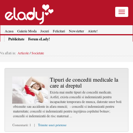
Toggle
navigatio
Acasa
Galerie Moda
Jocuri
Felicitari
Newsletter
Alerte!
Publicitate
Forum eLady!
Va aflati in:
Articole
/
Societate
Tipuri de concedii medicale la
care ai dreptul
Exista mai multe tipuri de concedii medicale.
Astfel, exista concedii si indemnizatii pentru
incapacitate temporara de munca, datorate unor boli
obisnuite sau accidente in afara muncii; - concedii si indemnizatii pentru
maternitate; concedii si indemnizatii pentru ingrijirea copilului bolnav;
concedii si indemnizatii de risc maternal ...
Comentarii: 1 |
Trimite unei prietene