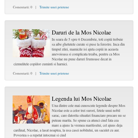
Comentarii: 0 |
Trimite unei prietene
Daruri de la Mos Nicolae
In seara de 5 spre 6 Decembrie, toti copiii trebuie
sa aibe ghetutele curate si puse la ferestre. Inca din
timpul zilei, mamicile isi ajuta copiii in aceasta
anevoioasa si complicata treaba, pentru ca Mos
Nicolae nu pune daruri frumoase decat in
cizmulitele copiilor cuminti si harnici.
Comentarii: 0 |
Trimite unei prietene
Legenda lui Mos Nicolae
Una dintre cele mai cunoscute legende despre Mos
Nicolae este a celor trei surori, fetele unui nobil
sarac, care datorita situatiei financiare precare nu se
puteau marita. Se spune ca atunci cind fata cea
mare a ajuns la vremea maritisului, cel ajuns deja
cardinal, Nicolae, a lasat noaptea, la usa casei nobilului, un saculet cu aur.
Povestea s-a repetat intocmai si cind