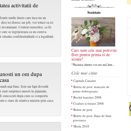
atea activitatii de
Societate
oarte multe tinere care inca nu au
 desi isi doresc un job, vor totusi sa isi
de invatamant. Contrat rumorilor, sa fii
le care se ingrijoreaza ca nu cumva
situatia confidentialitatii si a legalitatii
Care sunt cele mai potrivite
flori pentru prima zi de
scoala?
“Niciuna dintre voi nu mă într...
Cele mai citite
 cunosti un om dupa
 casa
Capitala Canadei
 mult mai bine. Este un fapt dovedit
Reteta de post: mancare de
i sunt surprinsi uneori in pijamale,
prune dobrogeana
pot fi cunoscuti dupa cum se comporta
Rochii banchet 2008
ntr-o stare de relativa mizerie prin casa.
Coafuri si frizuri 2008
Retete de post
Retete de post: Supa de linte
greceasca
Moda 2010