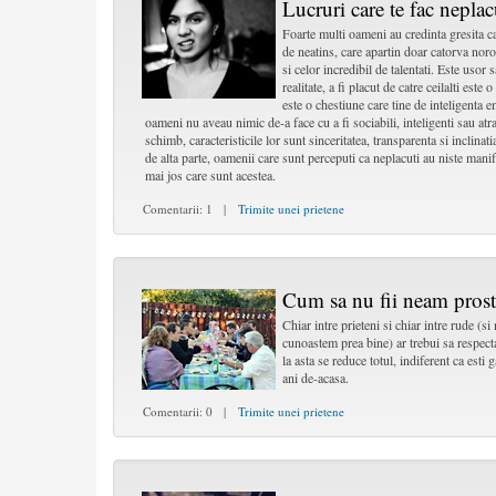
Lucruri care te fac neplac
Foarte multi oameni au credinta gresita ca 
de neatins, care apartin doar catorva noro
si celor incredibil de talentati. Este usor 
realitate, a fi placut de catre ceilalti este 
este o chestiune care tine de inteligenta e
oameni nu aveau nimic de-a face cu a fi sociabili, inteligenti sau atrac
schimb, caracteristicile lor sunt sinceritatea, transparenta si inclinat
de alta parte, oamenii care sunt perceputi ca neplacuti au niste manife
mai jos care sunt acestea.
Comentarii: 1 |
Trimite unei prietene
Cum sa nu fii neam prost
Chiar intre prieteni si chiar intre rude (s
cunoastem prea bine) ar trebui sa respect
la asta se reduce totul, indiferent ca esti 
ani de-acasa.
Comentarii: 0 |
Trimite unei prietene