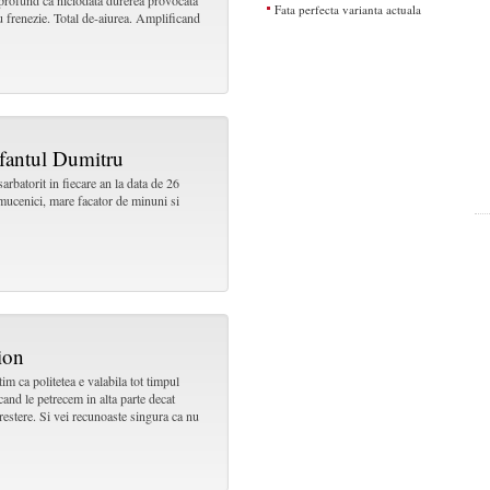
 profund ca niciodata durerea provocata
Fata perfecta varianta actuala
u frenezie. Total de-aiurea. Amplificand
Sfantul Dumitru
rbatorit in fiecare an la data de 26
 mucenici, mare facator de minuni si
ion
m ca politetea e valabila tot timpul
cand le petrecem in alta parte decat
estere. Si vei recunoaste singura ca nu