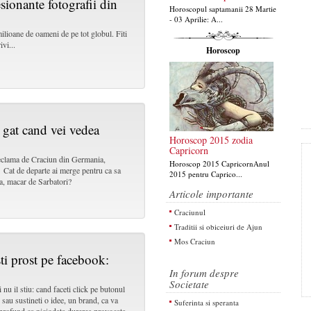
sionante fotografii din
Horoscopul saptamanii 28 Martie
- 03 Aprilie: A...
milioane de oameni de pe tot globul. Fiti
ivi...
Horoscop
 gat cand vei vedea
Horoscop 2015 zodia
Capricorn
 reclama de Craciun din Germania,
Horoscop 2015 CapricornAnul
 Cat de departe ai merge pentru ca sa
2015 pentru Caprico...
ta, macar de Sarbatori?
Articole importante
Craciunul
Traditii si obiceiuri de Ajun
Mos Craciun
sti prost pe facebook:
In forum despre
Societate
 nu il stiu: cand faceti click pe butonul
sau sustineti o idee, un brand, ca va
Suferinta si speranta