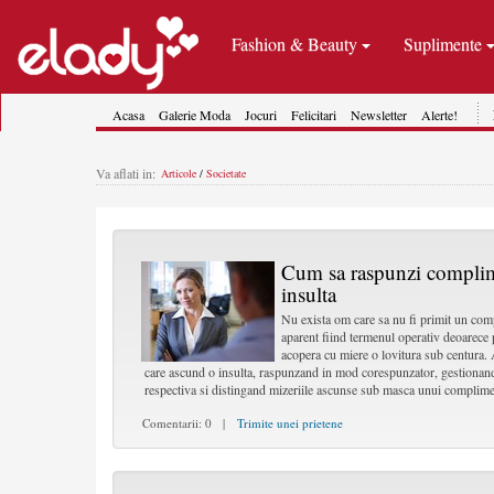
Fashion & Beauty
Suplimente
Acasa
Galerie Moda
Jocuri
Felicitari
Newsletter
Alerte!
Va aflati in:
Articole
/
Societate
Cum sa raspunzi complim
insulta
Nu exista om care sa nu fi primit un comp
aparent fiind termenul operativ deoarece 
acopera cu miere o lovitura sub centura.
care ascund o insulta, raspunzand in mod corespunzator, gestionand 
respectiva si distingand mizeriile ascunse sub masca unui complime
Comentarii: 0 |
Trimite unei prietene