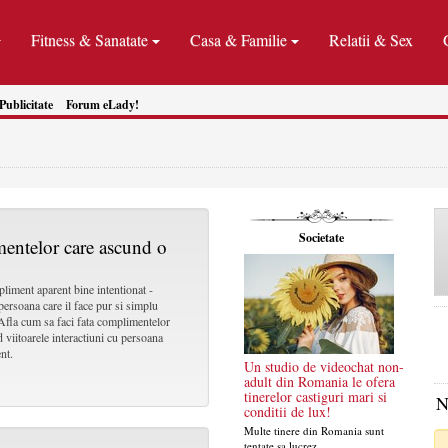
Fitness & Sanatate
Casa & Familie
Relatii & Sex
Publicitate
Forum eLady!
Societate
entelor care ascund o
liment aparent bine intentionat -
persoana care il face pur si simplu
 Afla cum sa faci fata complimentelor
viitoarele interactiuni cu persoana
nt.
Un studio de videochat non-
adult din Romania le ofera
tinerelor castiguri mari si
N
conditii de lux!
Multe tinere din Romania sunt
tentate sa lucrez...