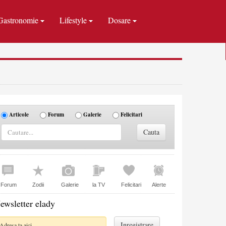
Gastronomie
Lifestyle
Dosare
Articole
Forum
Galerie
Felicitari
Forum
Zodii
Galerie
la TV
Felicitari
Alerte
ewsletter elady