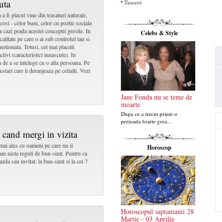
uta
Tunsori
a fi placut vine din trasaturi naturale,
cosi - celor buni, celor cu poztie sociala
sa cazi prada acestei conceptii gresite. In
Celebs & Style
o calitate pe care o ai sub controlul tau si
motionala. Totusi, cei mai placuti
tivi (caracteristici innascute). In
ia de a se intelege cu o alta persoana. Pe
stari care ii deranjeaza pe ceilalti. Vezi
Jane Fonda nu se teme de
moarte
Dupa ce a trecut printr-o
perioada foarte grea...
 cand mergi in vizita
i mai ales cu oameni pe care nu ii
Horoscop
am niste reguli de bun-simt. Pentru ca
gazda sau invitat: la bun-simt si la cei 7
Horoscopul saptamanii 28
Martie - 03 Aprilie