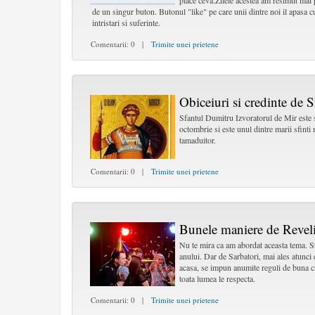
place ceva.Zilele acestea am resimtit mai
de un singur buton. Butonul "like" pe care unii dintre noi il apasa c
intristari si suferinte.
Comentarii: 0 |
Trimite unei prietene
Obiceiuri si credinte de 
Sfantul Dumitru Izvoratorul de Mir este sa
octombrie si este unul dintre marii sfinti
tamaduitor.
Comentarii: 0 |
Trimite unei prietene
Bunele maniere de Revel
Nu te mira ca am abordat aceasta tema. Sti
anului. Dar de Sarbatori, mai ales atunci 
acasa, se impun anumite reguli de buna cr
toata lumea le respecta.
Comentarii: 0 |
Trimite unei prietene