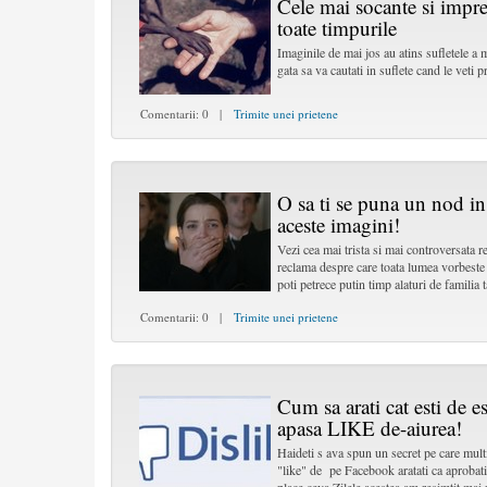
Cele mai socante si impre
toate timpurile
Imaginile de mai jos au atins sufletele a 
gata sa va cautati in suflete cand le veti pr
Comentarii: 0 |
Trimite unei prietene
O sa ti se puna un nod in
aceste imagini!
Vezi cea mai trista si mai controversata
reclama despre care toata lumea vorbeste
poti petrece putin timp alaturi de familia 
Comentarii: 0 |
Trimite unei prietene
Cum sa arati cat esti de e
apasa LIKE de-aiurea!
Haideti s ava spun un secret pe care multi
"like" de pe Facebook aratati ca aprobati 