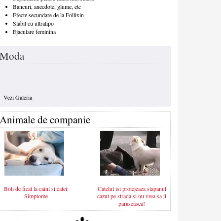
Bancuri, anecdote, glume, etc
Efecte secundare de la Follixin
Slabit cu ultralipo
Ejaculare feminina
Moda
Vezi Galeria
Animale de companie
Boli de ficat la caini si catei:
Catelul isi protejeaza stapanul
Simptome
cazut pe strada si nu vrea sa il
paraseasca!