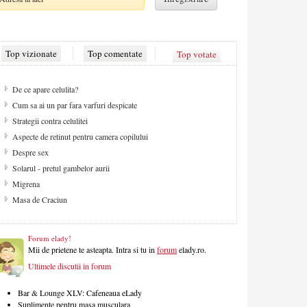
Top vizionate
Top comentate
Top votate
De ce apare celulita?
Cum sa ai un par fara varfuri despicate
Strategii contra celulitei
Aspecte de retinut pentru camera copilului
Despre sex
Solarul - pretul gambelor aurii
Migrena
Masa de Craciun
Forum elady!
Mii de prietene te asteapta. Intra si tu in
forum
elady.ro.
Ultimele discutii in forum
Bar & Lounge XLV: Cafeneaua eLady
Suplimente pentru masa musculara