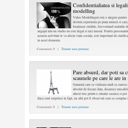
Confidentialiatea si legalit
modelling
Video Modellingul este o alegere pentru f
destula experienta pe piata muncii si care,
finalizeze studiile, frecventand unitatile 
angajat intr-un studio nu este ilegal si nici imoral. Pentru personale
aceasta activitate le va afecta viata sociala, este important de clarificat 
in acest domeniu.
Comentarii: 0 |
Trimite unei prietene
Pare absurd, dar poti sa
scaunele pe care le are in
Oamenii care se viziteaza mult se cunosc
absolut de fiecare data, deoarece musafiri
alteori trec printr-o situatie casnica si 
daca sunt surprinsi in fapt, iar altii pot fi observati cum se complac i
Comentarii: 0 |
Trimite unei prietene