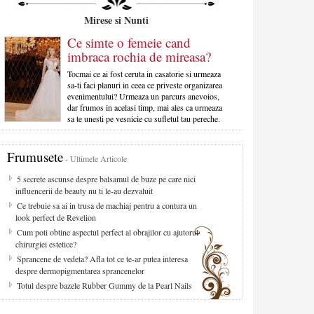
Mirese si Nunti
Ce simte o femeie cand
imbraca rochia de mireasa?
Tocmai ce ai fost ceruta in casatorie si urmeaza
sa-ti faci planuri in ceea ce priveste organizarea
evenimentului? Urmeaza un parcurs anevoios,
dar frumos in acelasi timp, mai ales ca urmeaza
sa te unesti pe vesnicie cu sufletul tau pereche.
Frumusete
- Ultimele Articole
5 secrete ascunse despre balsamul de buze pe care nici
influencerii de beauty nu ti le-au dezvaluit
Ce trebuie sa ai in trusa de machiaj pentru a contura un
look perfect de Revelion
Cum poti obtine aspectul perfect al obrajilor cu ajutorul
chirurgiei estetice?
Sprancene de vedeta? Afla tot ce te-ar putea interesa
despre dermopigmentarea sprancenelor
Totul despre bazele Rubber Gummy de la Pearl Nails