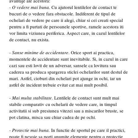
avantaje ale acestora:
- O vedere mai buna.
Cu ajutorul lentilelor de contact te
bucuri de o vedere fara obstacole. Indiferent de tipul de
ochelari de vedere pe care ii alegi, chiar si cei creati special
pentru a fi purtati de persoanele sportive, ramele acestora iti
vor limita viziunea periferica. Aspect care, in cazul lentilelor
de contact, nu exista.
- Sanse minime de accidentare
. Orice sport ai practica,
momentele de accidentare sunt inevitabile. Si, in cazul in care
cazi sau esti lovit de un adversar, sansele ca lovitura sau
caderea sa produca spargerea sticlei ochelarilor sunt destul de
mari. Astfel, cioburi din ochelari pot ajunge in ochi, iar un
astfel de incident trebuie evitat cat mai mult posibil.
- Mai multa stabilitate
. Lentilele de contact sunt mult mai
stabile comparativ cu ochelarii de vedere care, in timpul
activitatii si sub presiunea vitezei sau a miscarilor bruste, se
pot clatina, misca sau chiar cadea de pe ochi.
- Protectie mai buna.
In functie de sportul pe care il practici,
poate fi nevoie sa porti anumite elemente pentru o protectie