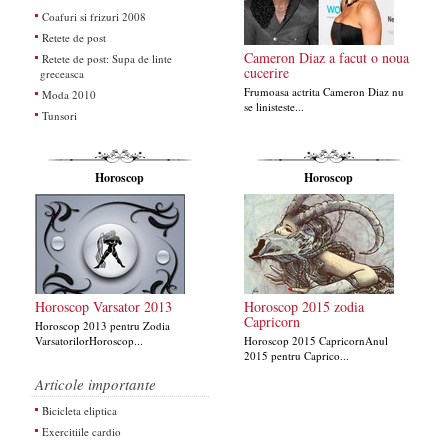
Coafuri si frizuri 2008
Retete de post
Cameron Diaz a facut o noua
Retete de post: Supa de linte
cucerire
greceasca
Frumoasa actrita Cameron Diaz nu
Moda 2010
se linisteste...
Tunsori
Horoscop
Horoscop
Horoscop Varsator 2013
Horoscop 2015 zodia
Capricorn
Horoscop 2013 pentru Zodia
VarsatorilorHoroscop...
Horoscop 2015 CapricornAnul
2015 pentru Caprico...
Articole importante
Bicicleta eliptica
Exercitiile cardio