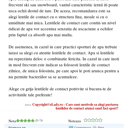
frecvent ski sau snowboard, vantul caracteristic iernii iti poate
usca ochii destul de tare. De aceea, recomandarea este sa
alegi lentile de contact cu o structura fina, moale si cu o
umiditate mai mica. Lentilele de contact care contin un nivel
ridicat de apa vor accentua senzatia de uscaciune a ochilor
prin faptul ca absorb apa mai multa.
De asemenea, in cazul in care practici sporturi de apa trebuie
iarasi sa alegi cu atentie lentilele de contact. Apa si lentilele
nu reprezinta deloc o combinatie fericita. In cazul in care inoti
in mod frecvent este indicat sa folosesti lentile de contact
zilnice, de unica folosinta, pe care apoi le poti arunca pentru a
nu permite bacteriilor sa se acumuleze.
Alege cu grija lentilele de contact potrivite si bucura-te de
activitatile tale preferate!
Copyright©eLady.ro - Care sunt motivele sa alegi purtarea
Sursa:
lentilelor de contact atunci cand faci sport?
Nota
(
5
/ 5)
Noteaza
Posteaza pe:
Comenteaza
Print