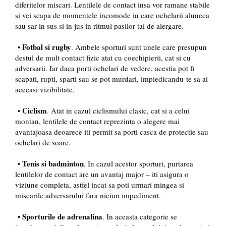
diferitelor miscari. Lentilele de contact insa vor ramane stabile
si vei scapa de momentele incomode in care ochelarii aluneca
sau sar in sus si in jus in ritmul pasilor tai de alergare.
Fotbal si rugby
•
. Ambele sporturi sunt unele care presupun
destul de mult contact fizic atat cu coechipierii, cat si cu
adversarii. Iar daca porti ochelari de vedere, acestia pot fi
scapati, rupti, sparti sau se pot murdari, impiedicandu-te sa ai
aceeasi vizibilitate.
Ciclism
•
. Atat in cazul ciclismului clasic, cat si a celui
montan, lentilele de contact reprezinta o alegere mai
avantajoasa deoarece iti permit sa porti casca de protectie sau
ochelari de soare.
Tenis si badminton
•
. In cazul acestor sporturi, purtarea
lentilelor de contact are un avantaj major – iti asigura o
viziune completa, astfel incat sa poti urmari mingea si
miscarile adversarului fara niciun impediment.
• Sporturile de adrenalina
. In aceasta categorie se