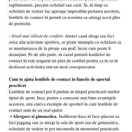
suplimentara, precum ochelari sau casti. Si, in timp ce
ochelarii de vedere fac aproape imposibila purtarea acestora,
lentilele de contact iti permit cu usurinta sa adaugi acest plus
de protectie.
- Grad mai ridicat de confort.
Atunci cand alergi sau faci
orice alta activitate sportiva, se poate intampla ca ochelarii sa
se murdareasca de la ploaie sau praf, lucru care poate fi
deranjant. Pe de alta parte, in cazul purtarii lentilelor de
contact iti este asigurat un plus de confort pentru ca tu sa iti
desfasori activitatea intr-un mod corespunzator.
Cum te ajuta lentilele de contact in functie de sportul
practicat
Lentilele de contact pot fi purtate in timpul practicarii multor
tipuri de sport. Insa, pentru a cunoaste mai bine avantajele
acestora, iata cateva exemple de sporturi in care lentilele de
contact sunt de un real ajutor.
Alergare si gimnastica
•
. Indiferent daca iti face placere sa
faci jogging sau sa mergi la sala de sport sau de gimnastica,
ochelarii de vedere te pot incomoda in momentul practicarii