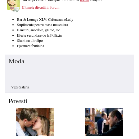
Ultimele discutii in forum
Bar & Lounge XLV: Cafeneaua eLady
Suplimente pentru masa musculara
Bancuri, anecdote, glume, etc
Efecte secundare de la Follixin
Slabit cu ultralipo
Ejaculare feminina
Moda
Vezi Galeria
Povesti