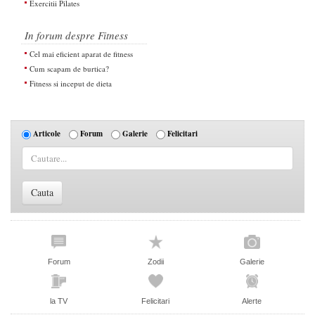
Exercitii Pilates
In forum despre Fitness
Cel mai eficient aparat de fitness
Cum scapam de burtica?
Fitness si inceput de dieta
Articole
Forum
Galerie
Felicitari
Forum
Zodii
Galerie
la TV
Felicitari
Alerte