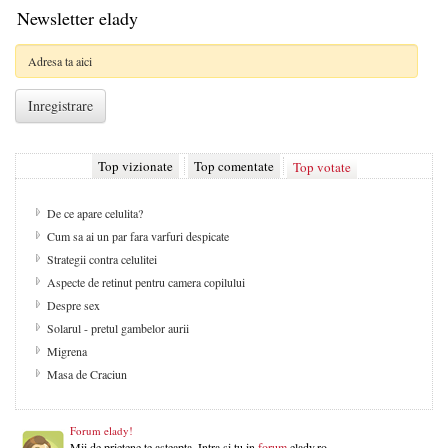
Newsletter elady
Top vizionate
Top comentate
Top votate
De ce apare celulita?
Cum sa ai un par fara varfuri despicate
Strategii contra celulitei
Aspecte de retinut pentru camera copilului
Despre sex
Solarul - pretul gambelor aurii
Migrena
Masa de Craciun
Forum elady!
Mii de prietene te asteapta. Intra si tu in
forum
elady.ro.