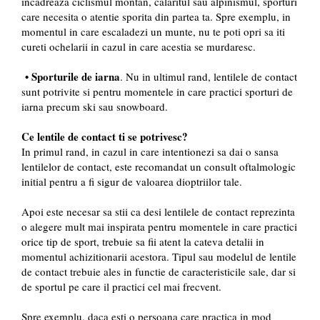
incadreaza ciclismul montan, calaritul sau alpinismul, sporturi
care necesita o atentie sporita din partea ta. Spre exemplu, in
momentul in care escaladezi un munte, nu te poti opri sa iti
cureti ochelarii in cazul in care acestia se murdaresc.
• Sporturile de iarna
. Nu in ultimul rand, lentilele de contact
sunt potrivite si pentru momentele in care practici sporturi de
iarna precum ski sau snowboard.
Ce lentile de contact ti se potrivesc?
In primul rand, in cazul in care intentionezi sa dai o sansa
lentilelor de contact, este recomandat un consult oftalmologic
initial pentru a fi sigur de valoarea dioptriilor tale.
Apoi este necesar sa stii ca desi lentilele de contact reprezinta
o alegere mult mai inspirata pentru momentele in care practici
orice tip de sport, trebuie sa fii atent la cateva detalii in
momentul achizitionarii acestora. Tipul sau modelul de lentile
de contact trebuie ales in functie de caracteristicile sale, dar si
de sportul pe care il practici cel mai frecvent.
Spre exemplu, daca esti o persoana care practica in mod