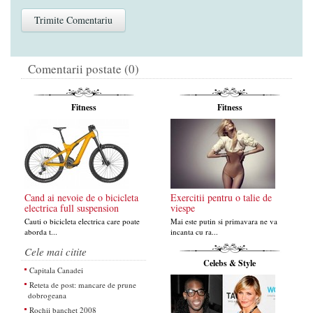
Comentarii postate (0)
Fitness
Fitness
Cand ai nevoie de o bicicleta
Exercitii pentru o talie de
electrica full suspension
viespe
Cauti o bicicleta electrica care poate
Mai este putin si primavara ne va
aborda t...
incanta cu ra...
Cele mai citite
Celebs & Style
Capitala Canadei
Reteta de post: mancare de prune
dobrogeana
Rochii banchet 2008