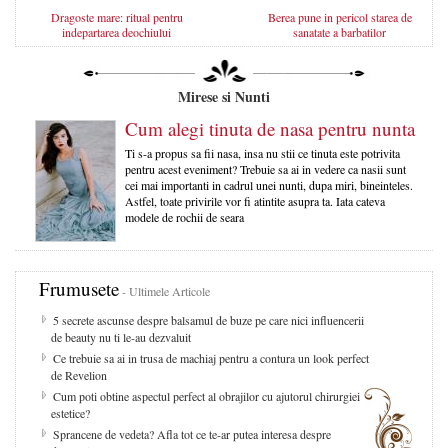
Dragoste mare: ritual pentru
Berea pune in pericol starea de
indepartarea deochiului
sanatate a barbatilor
Mirese si Nunti
Cum alegi tinuta de nasa pentru nunta
Ti s-a propus sa fii nasa, insa nu stii ce tinuta este potrivita
pentru acest eveniment? Trebuie sa ai in vedere ca nasii sunt
cei mai importanti in cadrul unei nunti, dupa miri, bineinteles.
Astfel, toate privirile vor fi atintite asupra ta. Iata cateva
modele de rochii de seara
Frumusete
- Ultimele Articole
5 secrete ascunse despre balsamul de buze pe care nici influencerii
de beauty nu ti le-au dezvaluit
Ce trebuie sa ai in trusa de machiaj pentru a contura un look perfect
de Revelion
Cum poti obtine aspectul perfect al obrajilor cu ajutorul chirurgiei
estetice?
Sprancene de vedeta? Afla tot ce te-ar putea interesa despre