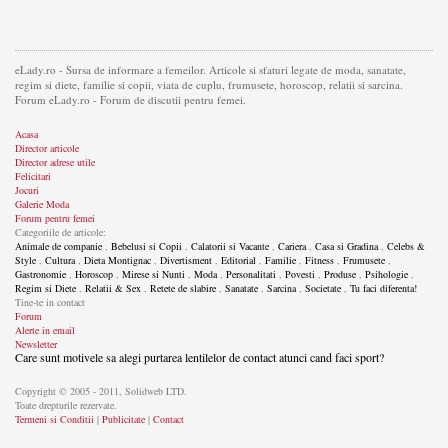
eLady.ro - Sursa de informare a femeilor. Articole si sfaturi legate de moda, sanatate,
regim si diete, familie si copii, viata de cuplu, frumusete, horoscop, relatii si sarcina.
Forum eLady.ro - Forum de discutii pentru femei.
Acasa
Director articole
Director adrese utile
Felicitari
Jocuri
Galerie Moda
Forum pentru femei
Categoriile de articole:
Animale de companie
,
Bebelusi si Copii
,
Calatorii si Vacante
,
Cariera
,
Casa si Gradina
,
Celebs &
Style
,
Cultura
,
Dieta Montignac
,
Divertisment
,
Editorial
,
Familie
,
Fitness
,
Frumusete
,
Gastronomie
,
Horoscop
,
Mirese si Nunti
,
Moda
,
Personalitati
,
Povesti
,
Produse
,
Psihologie
,
Regim si Diete
,
Relatii & Sex
,
Retete de slabire
,
Sanatate
,
Sarcina
,
Societate
,
Tu faci diferenta!
Tine-te in contact
Forum
Alerte in email
Newsletter
Care sunt motivele sa alegi purtarea lentilelor de contact atunci cand faci sport?
Copyright © 2005 - 2011, Solidweb LTD.
Toate drepturile rezervate.
Termeni si Conditii
|
Publicitate
|
Contact