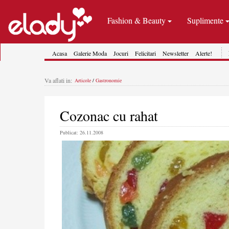
Fashion & Beauty
Suplimente
Acasa
Galerie Moda
Jocuri
Felicitari
Newsletter
Alerte!
Va aflati in:
Articole
/
Gastronomie
Cozonac cu rahat
Publicat: 26.11.2008