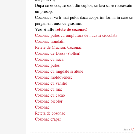
Dupa ce se coc, se scot din cuptor, se lasa sa se raceascain
un prosop.
Cozonacul va fi mai pufos daca acoperim forma in care se c
pergament unsa cu grasime.
Vezi si alte
retete de cozonac!
Cozonac pufos cu umplutura de nuca si ciocolata
Cozonac trandafir
Retete de Craciun: Cozonac
Cozonac de Dresa (stollen)
Cozonac cu nuca
Cozonac pufos
Cozonac cu migdale si alune
Cozonac moldovenesc
Cozonac cu vanilie
Cozonac cu mac
Cozonac cu cacao
Cozonac bicolor
Cozonac
Reteta de cozonac
Cozonac crapat
C
Sursa: