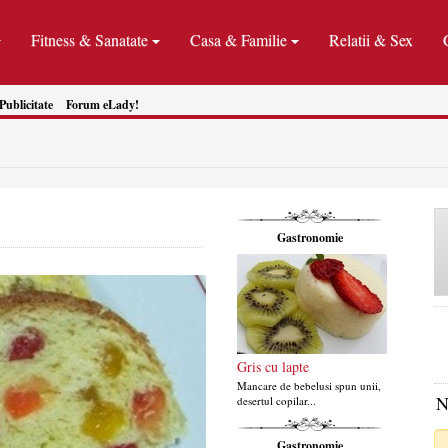
Fitness & Sanatate
Casa & Familie
Relatii & Sex
Publicitate
Forum eLady!
Gastronomie
Gris cu lapte
Mancare de bebelusi spun unii,
N
desertul copilar...
Gastronomie