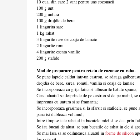
10 oua, din care 2 sunt pentru uns cozonacii
100 g unt
200 g untura
100 g drojdie de bere
1 lingurita sare
1 kg rahat
3 lingurite rase de coaja de lamaie
2 lingurite rom
4 lingurite esenta vanilie
200 g stafide
Mod de preparare pentru reteta de cozonac cu rahat
Se pune laptele caldut intr-un castron, se adauga galbenusu
drojdia de bere, sarea, romul, vanilia si coaja de lamaie;
Se incorporeaza cu grija faina si albusurile batute spuma;
Cand aluatul se desprinde de pe castron si de pe maini, se 
impreuna cu untura si se framanta;
Se incorporeaza grasimea si la sfarsit si stafidele, se pune a
pana isi dubleaza volumul;
Intre timp se taie rahatul in bucatele mici si se dau prin fa
Se iau bucati de aluat, se pun bucatile de rahat in ele si a
Se mai lasa sa se odihneasca aluatul in
forme de silicon
apo
foc potrivit;