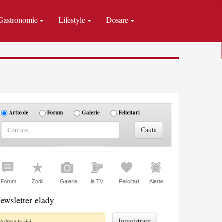
Gastronomie
Lifestyle
Dosare
Articole
Forum
Galerie
Felicitari
Forum
Zodii
Galerie
la TV
Felicitari
Alerte
ewsletter elady