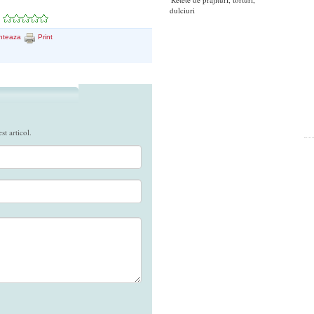
dulciuri
nteaza
Print
t articol.