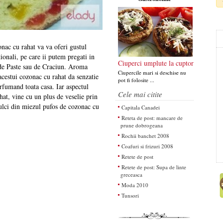
onac cu rahat va va oferi gustul
ionali, pe care ii putem pregati in
Ciuperci umplute la cuptor
 de Paste sau de Craciun. Aroma
Ciupercile mari si deschise nu
acestui cozonac cu rahat da senzatie
pot fi folosite ...
arfumand toata casa. Iar aspectul
Cele mai citite
hat, vine cu un plus de veselie prin
dulci din miezul pufos de cozonac cu
Capitala Canadei
Reteta de post: mancare de
prune dobrogeana
Rochii banchet 2008
Coafuri si frizuri 2008
Retete de post
Retete de post: Supa de linte
greceasca
Moda 2010
Tunsori