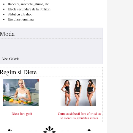
Bancuri, anecdote, glume, etc
Efecte secundare de la Follixin
Slabit cu ultralipo
Ejaculare feminina
Moda
Vezi Galeria
Regim si Diete
Dieta fara gatit
Cum sa slabesti fara efort si sa
te mentii la greutatea ideala