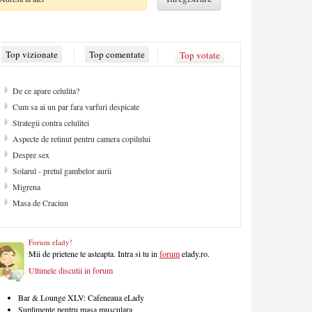
Top vizionate
Top comentate
Top votate
De ce apare celulita?
Cum sa ai un par fara varfuri despicate
Strategii contra celulitei
Aspecte de retinut pentru camera copilului
Despre sex
Solarul - pretul gambelor aurii
Migrena
Masa de Craciun
Forum elady!
Mii de prietene te asteapta. Intra si tu in
forum
elady.ro.
Ultimele discutii in forum
Bar & Lounge XLV: Cafeneaua eLady
Suplimente pentru masa musculara