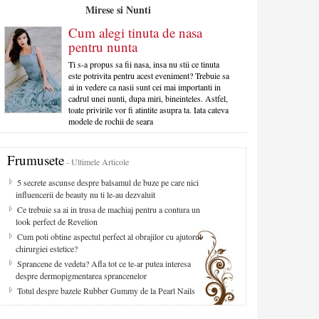
Mirese si Nunti
Cum alegi tinuta de nasa
pentru nunta
Ti s-a propus sa fii nasa, insa nu stii ce tinuta
este potrivita pentru acest eveniment? Trebuie sa
ai in vedere ca nasii sunt cei mai importanti in
cadrul unei nunti, dupa miri, bineinteles. Astfel,
toate privirile vor fi atintite asupra ta. Iata cateva
modele de rochii de seara
Frumusete
- Ultimele Articole
5 secrete ascunse despre balsamul de buze pe care nici
influencerii de beauty nu ti le-au dezvaluit
Ce trebuie sa ai in trusa de machiaj pentru a contura un
look perfect de Revelion
Cum poti obtine aspectul perfect al obrajilor cu ajutorul
chirurgiei estetice?
Sprancene de vedeta? Afla tot ce te-ar putea interesa
despre dermopigmentarea sprancenelor
Totul despre bazele Rubber Gummy de la Pearl Nails