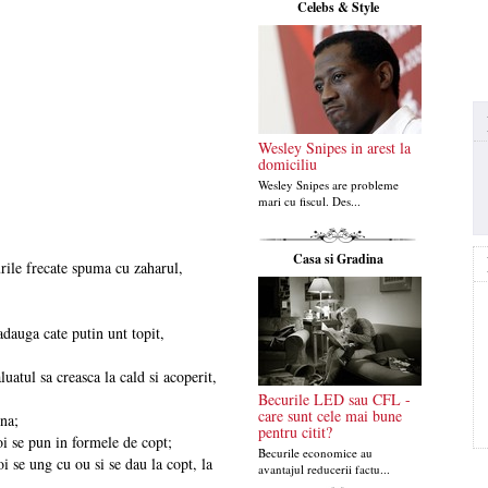
Celebs & Style
Wesley Snipes in arest la
domiciliu
Wesley Snipes are probleme
mari cu fiscul. Des...
Casa si Gradina
rile frecate spuma cu zaharul,
adauga cate putin unt topit,
luatul sa creasca la cald si acoperit,
Becurile LED sau CFL -
care sunt cele mai bune
ina;
pentru citit?
poi se pun in formele de copt;
Becurile economice au
i se ung cu ou si se dau la copt, la
avantajul reducerii factu...