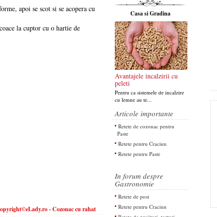
 forme, apoi se scot si se acopera cu
Casa si Gradina
oace la cuptor cu o hartie de
Avantajele incalzirii cu
peleti
Pentru ca sistemele de incalzire
cu lemne au te...
Articole importante
Retete de cozonac pentru
Paste
Retete pentru Craciun
Retete pentru Paste
In forum despre
Gastronomie
Retete de post
Retete pentru Craciun
opyright©eLady.ro - Cozonac cu rahat
Retete de prajituri, torturi,