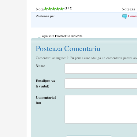
Nota
(
5
/ 5)
Noteaza
Posteaza pe:
Come
Login with Facebook to subscribe
Posteaza Comentariu
Comentarii adaugate:
0
. Fii prima care adauga un comentariu pentru aces
Nume
Email(nu va
fi vizibil)
Comentariul
tau