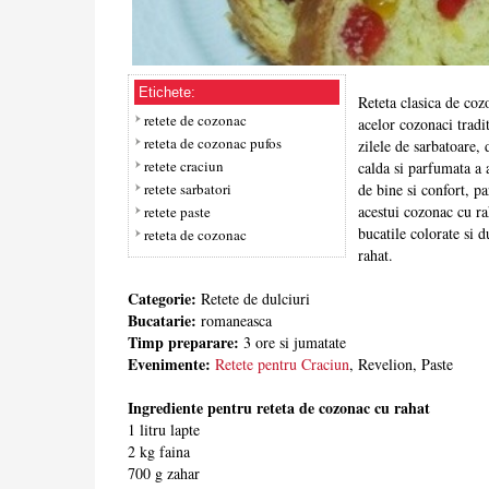
Etichete:
Reteta clasica de coz
retete de cozonac
acelor cozonaci tradit
reteta de cozonac pufos
zilele de sarbatoare,
retete craciun
calda si parfumata a 
retete sarbatori
de bine si confort, p
acestui cozonac cu ra
retete paste
bucatile colorate si 
reteta de cozonac
rahat.
Categorie:
Retete de dulciuri
Bucatarie:
romaneasca
Timp preparare:
3 ore si jumatate
Evenimente:
Retete pentru Craciun
, Revelion, Paste
Ingrediente pentru reteta de cozonac cu rahat
1 litru lapte
2 kg faina
700 g zahar