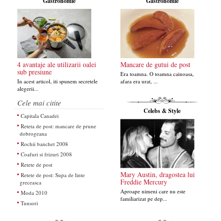
Gastronomie
Gastronomie
4 avantaje ale utilizarii oalei
Mancare de gutui de post
sub presiune
Era toamna. O toamna cainoasa,
In acest articol, iti spunem secretele
afara era urat, ...
alegerii...
Cele mai citite
Celebs & Style
Capitala Canadei
Reteta de post: mancare de prune
dobrogeana
Rochii banchet 2008
Coafuri si frizuri 2008
Retete de post
Mary Austin, dragostea lui
Retete de post: Supa de linte
Freddie Mercury
greceasca
Aproape nimeni care nu este
Moda 2010
familiarizat pe dep...
Tunsori