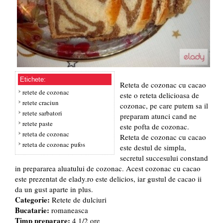
Etichete:
Reteta de cozonac cu cacao
retete de cozonac
este o reteta delicioasa de
retete craciun
cozonac, pe care putem sa il
retete sarbatori
preparam atunci cand ne
retete paste
este pofta de cozonac.
reteta de cozonac
Reteta de cozonac cu cacao
reteta de cozonac pufos
este destul de simpla,
secretul succesului constand
in prepararea aluatului de cozonac. Acest cozonac cu cacao
este prezentat de elady.ro este delicios, iar gustul de cacao ii
da un gust aparte in plus.
Categorie:
Retete de dulciuri
Bucatarie:
romaneasca
Timp preparare:
4 1/2 ore