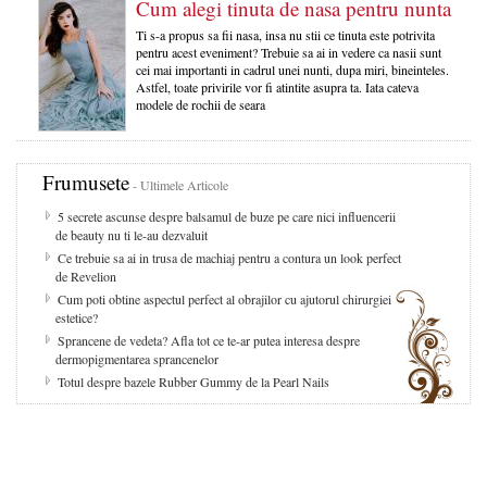
Cum alegi tinuta de nasa pentru nunta
Ti s-a propus sa fii nasa, insa nu stii ce tinuta este potrivita
pentru acest eveniment? Trebuie sa ai in vedere ca nasii sunt
cei mai importanti in cadrul unei nunti, dupa miri, bineinteles.
Astfel, toate privirile vor fi atintite asupra ta. Iata cateva
modele de rochii de seara
Frumusete
- Ultimele Articole
5 secrete ascunse despre balsamul de buze pe care nici influencerii
de beauty nu ti le-au dezvaluit
Ce trebuie sa ai in trusa de machiaj pentru a contura un look perfect
de Revelion
Cum poti obtine aspectul perfect al obrajilor cu ajutorul chirurgiei
estetice?
Sprancene de vedeta? Afla tot ce te-ar putea interesa despre
dermopigmentarea sprancenelor
Totul despre bazele Rubber Gummy de la Pearl Nails