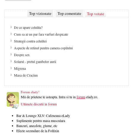
Top vizionate
Top comentate
Top votate
De ce apare celulita?
Cum sa ai un par fara varfuri despicate
Strategii contra celulitei
Aspecte de retinut pentru camera copilului
Despre sex
Solarul - pretul gambelor aurii
Migrena
Masa de Craciun
Forum elady!
Mii de prietene te asteapta. Intra si tu in
forum
elady.ro.
Ultimele discutii in forum
Bar & Lounge XLV: Cafeneaua eLady
Suplimente pentru masa musculara
Bancuri, anecdote, glume, etc
Efecte secundare de la Follixin