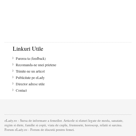
Linkuri Utile
Parerea ta (feedback)
Recomanda-ne unei prietene
Trimite-ne un articol
Publicitate pe eLady
Director adrese utile
Contact
eLady.ro - Sursa de informare a femeilor. Articole si sfaturi legate de moda, sanatate,
regim si diete, familie si copii, viata de cuplu, frumusete, horoscop, relatii si sarcina.
Forum eLady.ro - Forum de discutii pentru femei.