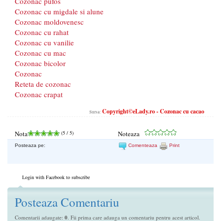
Cozonac pufos
Cozonac cu migdale si alune
Cozonac moldovenesc
Cozonac cu rahat
Cozonac cu vanilie
Cozonac cu mac
Cozonac bicolor
Cozonac
Reteta de cozonac
Cozonac crapat
Copyright©eLady.ro - Cozonac cu cacao
Sursa:
Nota
(
5
/ 5)
Noteaza
Posteaza pe:
Comenteaza
Print
Login with Facebook to subscribe
Posteaza Comentariu
Comentarii adaugate:
0
. Fii prima care adauga un comentariu pentru acest articol.