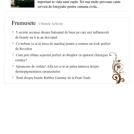
important in viata unui cuplu. Tot mai multe persoane cauta
servicii de fotografie pentru cununia civila...
Frumusete
- Ultimele Articole
5 secrete ascunse despre balsamul de buze pe care nici influencerii
de beauty nu ti le-au dezvaluit
Ce trebuie sa ai in trusa de machiaj pentru a contura un look perfect
de Revelion
Cum poti obtine aspectul perfect al obrajilor cu ajutorul chirurgiei
estetice?
Sprancene de vedeta? Afla tot ce te-ar putea interesa despre
dermopigmentarea sprancenelor
Totul despre bazele Rubber Gummy de la Pearl Nails