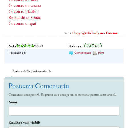
Cozonac cu cacao
Cozonac bicolor
Reteta de cozonac
Cozonac crapat
Copyright©eLady.ro - Cozonac
Sursa:
Nota
(
5
/ 5)
Noteaza
Posteaza pe:
Comenteaza
Print
Login with Facebook to subscribe
Posteaza Comentariu
Comentarii adaugate:
0
. Fii prima care adauga un comentariu pentru acest articol.
Nume
Email(nu va fi vizibil)