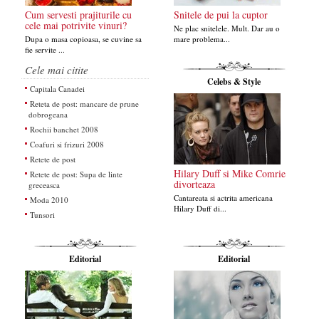
Cum servesti prajiturile cu
Snitele de pui la cuptor
cele mai potrivite vinuri?
Ne plac snitelele. Mult. Dar au o
Dupa o masa copioasa, se cuvine sa
mare problema...
fie servite ...
Cele mai citite
Celebs & Style
Capitala Canadei
Reteta de post: mancare de prune
dobrogeana
Rochii banchet 2008
Coafuri si frizuri 2008
Retete de post
Hilary Duff si Mike Comrie
Retete de post: Supa de linte
divorteaza
greceasca
Cantareata si actrita americana
Moda 2010
Hilary Duff di...
Tunsori
Editorial
Editorial