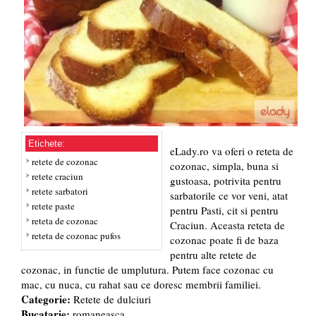
Etichete:
eLady.ro va oferi o reteta de
retete de cozonac
cozonac, simpla, buna si
retete craciun
gustoasa, potrivita pentru
retete sarbatori
sarbatorile ce vor veni, atat
retete paste
pentru Pasti, cit si pentru
reteta de cozonac
Craciun. Aceasta reteta de
reteta de cozonac pufos
cozonac poate fi de baza
pentru alte retete de
cozonac, in functie de umplutura. Putem face cozonac cu
mac, cu nuca, cu rahat sau ce doresc membrii familiei.
Categorie:
Retete de dulciuri
Bucatarie:
romaneasca