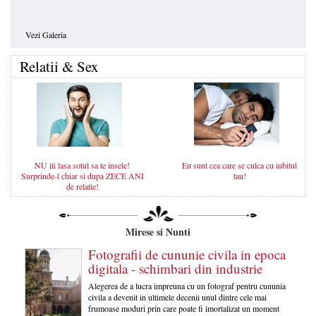
Vezi Galeria
Relatii & Sex
NU iti lasa sotul sa te insele!
Eu sunt cea care se culca cu iubitul
Surprinde-l chiar si dupa ZECE ANI
tau!
de relatie!
Mirese si Nunti
Fotografii de cununie civila in epoca
digitala - schimbari din industrie
Alegerea de a lucra impreuna cu un fotograf pentru cununia
civila a devenit in ultimele decenii unul dintre cele mai
frumoase moduri prin care poate fi imortalizat un moment