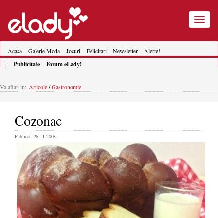
Toggle
navigatio
Acasa
Galerie Moda
Jocuri
Felicitari
Newsletter
Alerte!
Publicitate
Forum eLady!
Va aflati in:
Articole
/
Gastronomie
Cozonac
Publicat: 26.11.2008