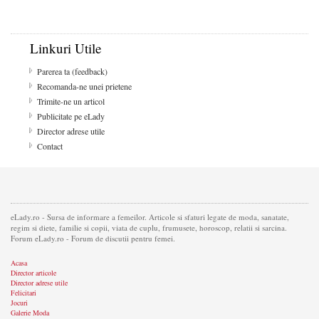
Linkuri Utile
Parerea ta (feedback)
Recomanda-ne unei prietene
Trimite-ne un articol
Publicitate pe eLady
Director adrese utile
Contact
eLady.ro - Sursa de informare a femeilor. Articole si sfaturi legate de moda, sanatate,
regim si diete, familie si copii, viata de cuplu, frumusete, horoscop, relatii si sarcina.
Forum eLady.ro - Forum de discutii pentru femei.
Acasa
Director articole
Director adrese utile
Felicitari
Jocuri
Galerie Moda