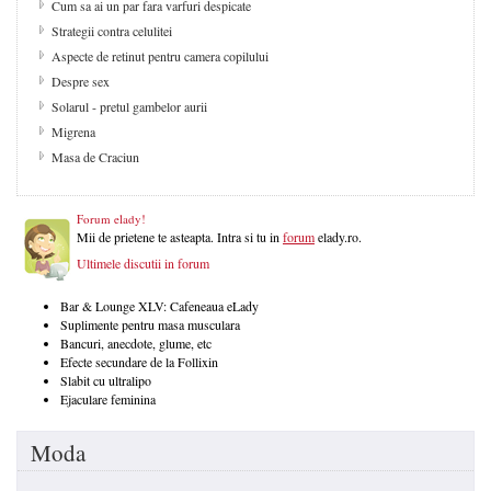
Cum sa ai un par fara varfuri despicate
Strategii contra celulitei
Aspecte de retinut pentru camera copilului
Despre sex
Solarul - pretul gambelor aurii
Migrena
Masa de Craciun
Forum elady!
Mii de prietene te asteapta. Intra si tu in
forum
elady.ro.
Ultimele discutii in forum
Bar & Lounge XLV: Cafeneaua eLady
Suplimente pentru masa musculara
Bancuri, anecdote, glume, etc
Efecte secundare de la Follixin
Slabit cu ultralipo
Ejaculare feminina
Moda