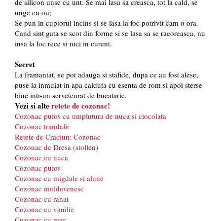
de silicon unse cu unt. Se mai lasa sa creasca, tot la cald, se
unge cu ou;
Se pun in cuptorul incins si se lasa la foc potrivit cam o ora.
Cand sint gata se scot din forme si se lasa sa se racoreasca, nu
insa la loc rece si nici in curent.
Secret
La framantat, se pot adauga si stafide, dupa ce au fost alese,
puse la inmuiat in apa calduta cu esenta de rom si apoi sterse
bine intr-un servetcurat de bucatarie.
Vezi si alte
retete de cozonac!
Cozonac pufos cu umplutura de nuca si ciocolata
Cozonac trandafir
Retete de Craciun: Cozonac
Cozonac de Dresa (stollen)
Cozonac cu nuca
Cozonac pufos
Cozonac cu migdale si alune
Cozonac moldovenesc
Cozonac cu rahat
Cozonac cu vanilie
Cozonac cu mac