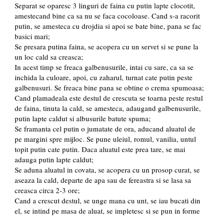
Separat se oparesc 3 linguri de faina cu putin lapte clocotit,
amestecand bine ca sa nu se faca cocoloase. Cand s-a racorit
putin, se amesteca cu drojdia si apoi se bate bine, pana se fac
basici mari;
Se presara putina faina, se acopera cu un servet si se pune la
un loc cald sa creasca;
In acest timp se freaca galbenusurile, intai cu sare, ca sa se
inchida la culoare, apoi, cu zaharul, turnat cate putin peste
galbenusuri. Se freaca bine pana se obtine o crema spumoasa;
Cand plamadeala este destul de crescuta se toarna peste restul
de faina, tinuta la cald, se amesteca, adaugand galbenusurile,
putin lapte caldut si albusurile batute spuma;
Se framanta cel putin o jumatate de ora, aducand aluatul de
pe margini spre mijloc. Se pune uleiul, romul, vanilia, untul
topit putin cate putin. Daca aluatul este prea tare, se mai
adauga putin lapte caldut;
Se aduna aluatul in covata, se acopera cu un prosop curat, se
aseaza la cald, departe de apa sau de fereastra si se lasa sa
creasca circa 2-3 ore;
Cand a crescut destul, se unge mana cu unt, se iau bucati din
el, se intind pe masa de aluat, se impletesc si se pun in forme