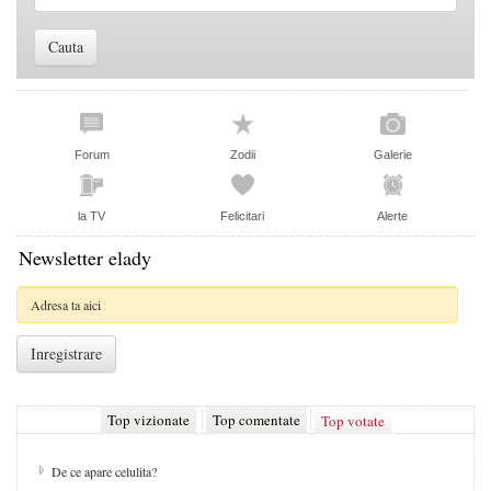
Forum
Zodii
Galerie
la TV
Felicitari
Alerte
Newsletter elady
Top vizionate
Top comentate
Top votate
De ce apare celulita?