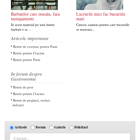
Barbatilor care inseala, fara
Lucrurile mici fac bucuriile
menajamente
mari
In acest material pe unii dintre
Cunosc oameni pentru care bucuriile
barbati o sa ...
se masoara...
Articole importante
Retete de cozonac pentru Paste
Retete pentru Craciun
Retete pentru Paste
In forum despre
Gastronomie
Retete de post
Retete pentru Craciun
Retete de prajituri, torturi,
dulciuri
Articole
Forum
Galerie
Felicitari