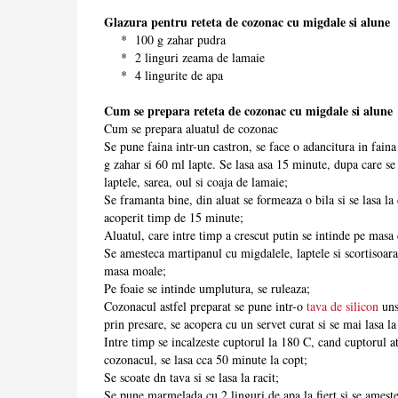
Glazura pentru reteta de cozonac cu migdale si alune
* 100 g zahar pudra
* 2 linguri zeama de lamaie
* 4 lingurite de apa
Cum se prepara reteta de cozonac cu migdale si alune
Cum se prepara aluatul de cozonac
Se pune faina intr-un castron, se face o adancitura in fain
g zahar si 60 ml lapte. Se lasa asa 15 minute, dupa care se
laptele, sarea, oul si coaja de lamaie;
Se framanta bine, din aluat se formeaza o bila si se lasa la
acoperit timp de 15 minute;
Aluatul, care intre timp a crescut putin se intinde pe masa 
Se amesteca martipanul cu migdalele, laptele si scortisoara
masa moale;
Pe foaie se intinde umplutura, se ruleaza;
Cozonacul astfel preparat se pune intr-o
tava de silicon
uns
prin presare, se acopera cu un servet curat si se mai lasa l
Intre timp se incalzeste cuptorul la 180 C, cand cuptorul 
cozonacul, se lasa cca 50 minute la copt;
Se scoate dn tava si se lasa la racit;
Se pune marmelada cu 2 linguri de apa la fiert si se ameste