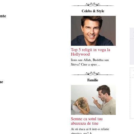
Celebs & Style
ente
Top 5 religii in voga la
Hollywood
Iisus sau Allah, Buddha sau
Shiva? Cine a spus ...
Familie
ne
Semne ca sotul tau
abuzeaza de tine
Ai sti daca ai fi intr-o relatie
abuziva, nu? A...