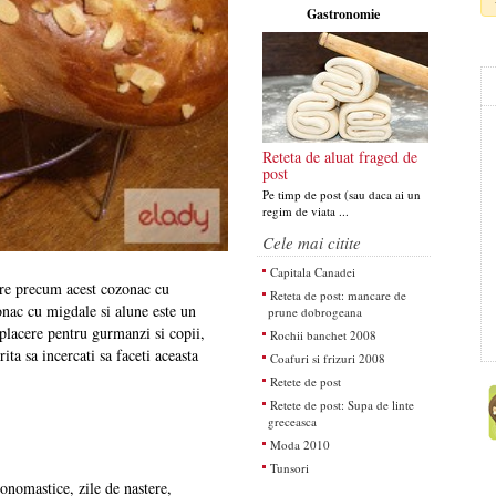
Gastronomie
Reteta de aluat fraged de
post
Pe timp de post (sau daca ai un
regim de viata ...
Cele mai citite
Capitala Canadei
are precum acest cozonac cu
Reteta de post: mancare de
onac cu migdale si alune este un
prune dobrogeana
placere pentru gurmanzi si copii,
Rochii banchet 2008
ita sa incercati sa faceti aceasta
Coafuri si frizuri 2008
Retete de post
Retete de post: Supa de linte
greceasca
Moda 2010
Tunsori
 onomastice, zile de nastere,