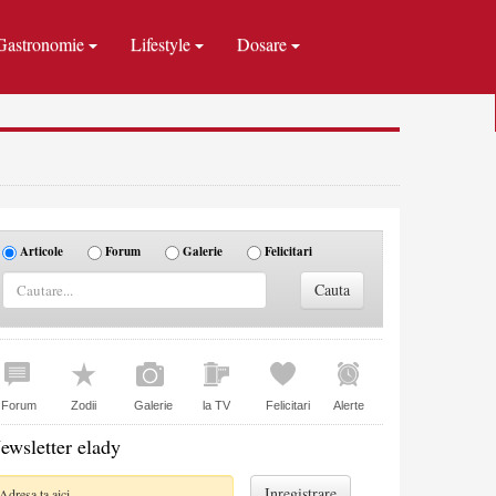
Gastronomie
Lifestyle
Dosare
Articole
Forum
Galerie
Felicitari
Forum
Zodii
Galerie
la TV
Felicitari
Alerte
ewsletter elady