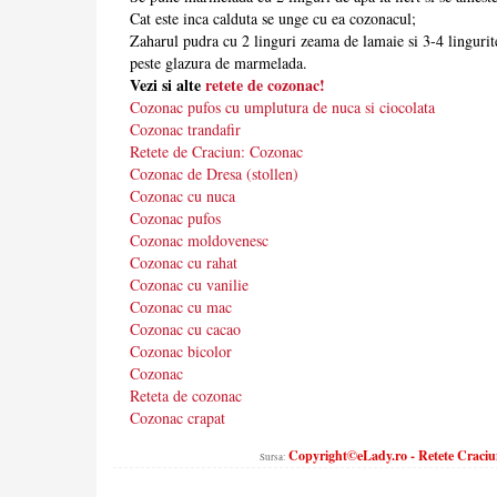
Cat este inca calduta se unge cu ea cozonacul;
Zaharul pudra cu 2 linguri zeama de lamaie si 3-4 lingurite
peste glazura de marmelada.
Vezi si alte
retete de cozonac!
Cozonac pufos cu umplutura de nuca si ciocolata
Cozonac trandafir
Retete de Craciun: Cozonac
Cozonac de Dresa (stollen)
Cozonac cu nuca
Cozonac pufos
Cozonac moldovenesc
Cozonac cu rahat
Cozonac cu vanilie
Cozonac cu mac
Cozonac cu cacao
Cozonac bicolor
Cozonac
Reteta de cozonac
Cozonac crapat
Copyright©eLady.ro - Retete Craciun
Sursa: