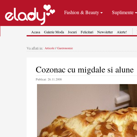
Fashion & Beauty
Suplimente
Acasa
Galerie Moda
Jocuri
Felicitari
Newsletter
Alerte!
Va aflati in:
Articole
/
Gastronomie
Cozonac cu migdale si alune
Publicat: 26.11.2008