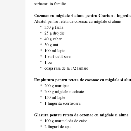
sarbatori in familie
Cozonac cu migdale si alune pentru Craciun - Ingredi
Aluatul pentru reteta de cozonac cu migdale si alune
* 350 g faina
* 25 g drojdie
* 40 g zahar
* 50 g unt
* 100 ml lapte
* 1 varf cutit sare
* 1 ou
* coaja rasa de la 1/2 lamaie
Umplutura pentru reteta de cozonac cu migdale si alu
* 200 g martipan
* 200 g migdale macinate
* 150 ml lapte
* 1 lingurita scortisoara
Glazura pentru reteta de cozonac cu migdale si alune
* 100 g marmelada de caise
* 2 linguri de apa