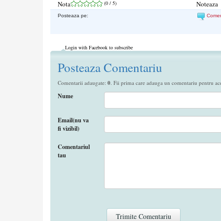
Nota
(
0
/ 5)
Noteaza
Posteaza pe:
Come
Login with Facebook to subscribe
Posteaza Comentariu
Comentarii adaugate:
0
. Fii prima care adauga un comentariu pentru aces
Nume
Email(nu va
fi vizibil)
Comentariul
tau