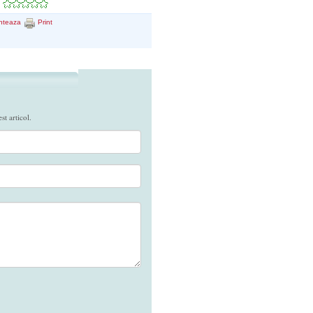
nteaza
Print
t articol.