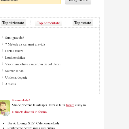
Top vizionate
Top comentate
Top votate
De ce apare celulita?
Cum sa ai un par fara varfuri despicate
Strategii contra celulitei
Aspecte de retinut pentru camera copilului
Despre sex
Solarul - pretul gambelor aurii
Migrena
Masa de Craciun
Forum elady!
Mii de prietene te asteapta. Intra si tu in
forum
elady.ro.
Ultimele discutii in forum
Bar & Lounge XLV: Cafeneaua eLady
Suplimente pentru masa musculara