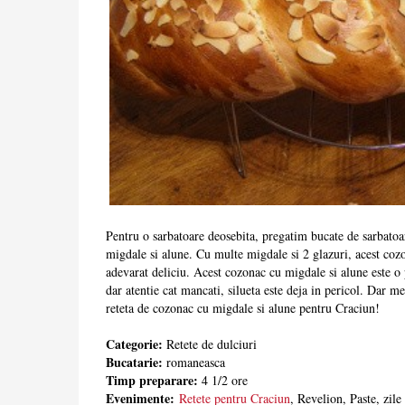
Pentru o sarbatoare deosebita, pregatim bucate de sarbato
migdale si alune. Cu multe migdale si 2 glazuri, acest coz
adevarat deliciu. Acest cozonac cu migdale si alune este o 
dar atentie cat mancati, silueta este deja in pericol. Dar mer
reteta de cozonac cu migdale si alune pentru Craciun!
Categorie:
Retete de dulciuri
Bucatarie:
romaneasca
Timp preparare:
4 1/2 ore
Evenimente:
Retete pentru Craciun
, Revelion, Paste, zile