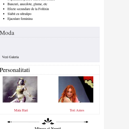
Bancuri, anecdote, glume, etc
Efecte secundare de la Follixin
Slabit cu ultralipo
Ejaculare feminina
Moda
Vezi Galeria
Personalitati
Mata Hari
Tori Amos
Mirese si Nunti