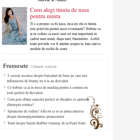
Cum alegi tinuta de nasa
pentru nunta
Ti s-a propus sa fii nasa, insa nu stii ce tinuta
este potrivita pentru acest eveniment? Trebuie sa
ai in vedere ca nasii sunt cei mai importanti in
cadrul unei nunti, dupa miri, bineinteles. Astfel,
toate privirile vor fi atintite asupra ta. Iata cateva
modele de rochii de seara
Frumusete
- Ultimele Articole
5 secrete ascunse despre balsamul de buze pe care nici
influencerii de beauty nu ti le-au dezvaluit
Ce trebuie sa ai in trusa de machiaj pentru a contura un
look perfect de Revelion
Cum poti obtine aspectul perfect al obrajilor cu ajutorul
chirurgiei estetice?
Sprancene de vedeta? Afla tot ce te-ar putea interesa
despre dermopigmentarea sprancenelor
Totul despre bazele Rubber Gummy de la Pearl Nails