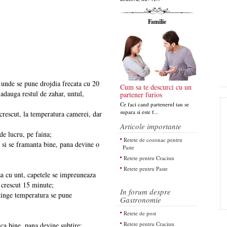
Familie
a unde se pune drojdia frecata cu 20
Cum sa te descurci cu un
 adauga restul de zahar, untul,
partener furios
Ce faci cand partenerul tau se
supara si este f...
 crescut, la temperatura camerei, dar
Articole importante
de lucru, pe faina;
Retete de cozonac pentru
 si se framanta bine, pana devine o
Paste
Retete pentru Craciun
Retete pentru Paste
a cu unt, capetele se impreuneaza
a crescut 15 minute;
In forum despre
atinge temperatura se pune
Gastronomie
Retete de post
Retete pentru Craciun
ca bine, pana devine subtire;