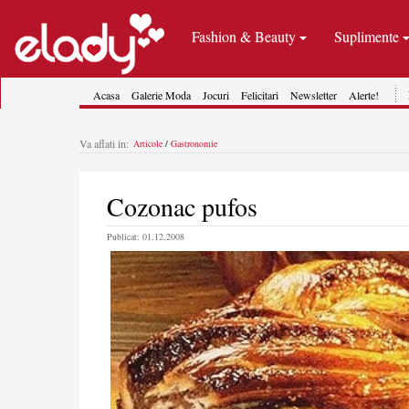
Fashion & Beauty
Suplimente
Acasa
Galerie Moda
Jocuri
Felicitari
Newsletter
Alerte!
Va aflati in:
Articole
/
Gastronomie
Cozonac pufos
Publicat: 01.12.2008