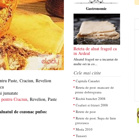
Gastronomie
Reteta de aluat fraged ca
in Ardeal
Aluatul fraged ne-a incantat de
multe ori in co...
Cele mai citite
ntru Paste, Craciun, Revelion
Capitala Canadei
ca
Reteta de post: mancare de
prune dobrogeana
i jumatate
Rochii banchet 2008
e pentru Craciun
, Revelion, Paste
Coafuri si frizuri 2008
aluatul de cozonac pufos:
Retete de post
Retete de post: Supa de linte
greceasca
Moda 2010
Tunsori