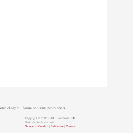
. Forum eLady.ro - Forum de discutii pentru femei.
Copyright © 2005 - 2011, Solidweb LTD.
Toate drepturile rezervate.
Termeni si Conditii
|
Publicitate
|
Contact