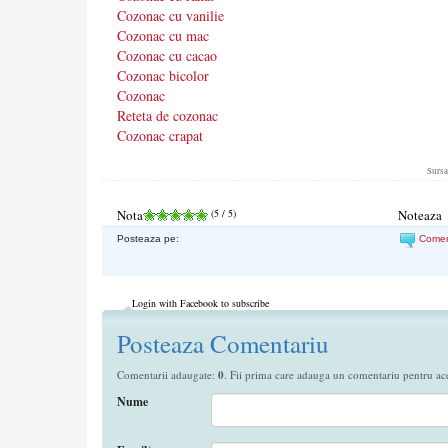
Cozonac cu vanilie
Cozonac cu mac
Cozonac cu cacao
Cozonac bicolor
Cozonac
Reteta de cozonac
Cozonac crapat
Surs
Nota
(
5
/ 5)
Noteaza
Posteaza pe:
Come
Login with Facebook to subscribe
Posteaza Comentariu
Comentarii adaugate:
0
. Fii prima care adauga un comentariu pentru aces
Nume