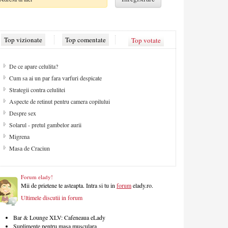
Top vizionate
Top comentate
Top votate
De ce apare celulita?
Cum sa ai un par fara varfuri despicate
Strategii contra celulitei
Aspecte de retinut pentru camera copilului
Despre sex
Solarul - pretul gambelor aurii
Migrena
Masa de Craciun
Forum elady!
Mii de prietene te asteapta. Intra si tu in
forum
elady.ro.
Ultimele discutii in forum
Bar & Lounge XLV: Cafeneaua eLady
Suplimente pentru masa musculara