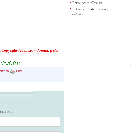
Retete pentru Craciun
Retete de prajituri, torturi,
dulciuri
Copyright©eLady.ro - Cozonac pufos
a:
nteaza
Print
t articol.