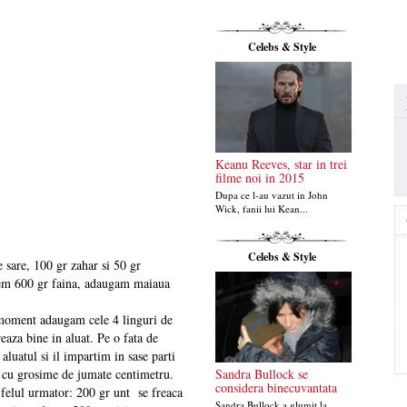
Celebs & Style
Keanu Reeves, star in trei
filme noi in 2015
Dupa ce l-au vazut in John
Wick, fanii lui Kean...
Celebs & Style
e sare, 100 gr zahar si 50 gr
unem 600 gr faina, adaugam maiaua
moment adaugam cele 4 linguri de
eaza bine in aluat. Pe o fata de
luatul si il impartim in sase parti
Sandra Bullock se
a cu grosime de jumate centimetru.
considera binecuvantata
felul urmator: 200 gr unt se freaca
Sandra Bullock a glumit la