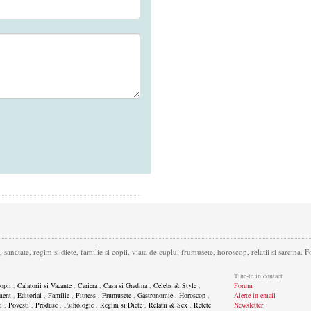
 sanatate, regim si diete, familie si copii, viata de cuplu, frumusete, horoscop, relatii si sarcina
Tine-te in contact
opii
,
Calatorii si Vacante
,
Cariera
,
Casa si Gradina
,
Celebs & Style
,
Forum
ment
,
Editorial
,
Familie
,
Fitness
,
Frumusete
,
Gastronomie
,
Horoscop
,
Alerte in email
i
,
Povesti
,
Produse
,
Psihologie
,
Regim si Diete
,
Relatii & Sex
,
Retete
Newsletter