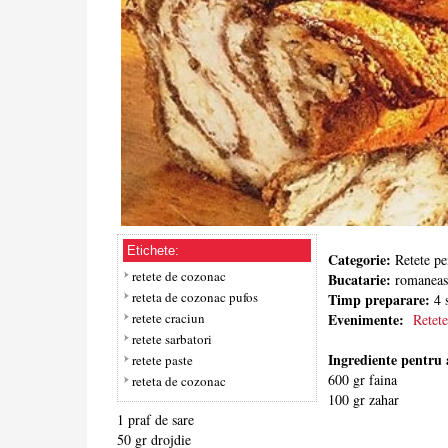
Etichete:
Categorie:
Retete pe
retete de cozonac
Bucatarie:
romaneas
reteta de cozonac pufos
Timp preparare:
4 s
retete craciun
Evenimente:
Retet
retete sarbatori
Ingrediente pentru 
retete paste
600 gr faina
reteta de cozonac
100 gr zahar
1 praf de sare
50 gr drojdie