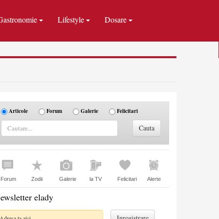
Gastronomie
Lifestyle
Dosare
Articole
Forum
Galerie
Felicitari
Forum
Zodii
Galerie
la TV
Felicitari
Alerte
ewsletter elady