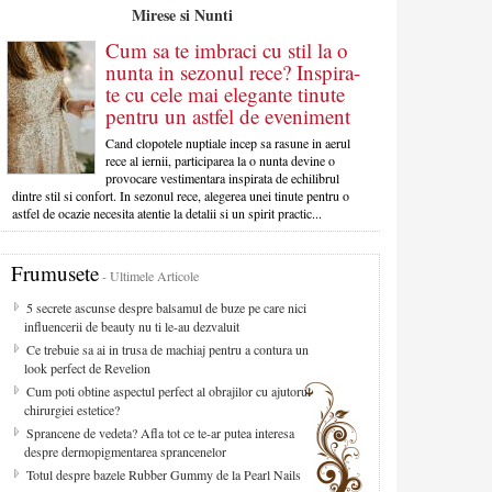
Mirese si Nunti
Cum sa te imbraci cu stil la o
nunta in sezonul rece? Inspira-
te cu cele mai elegante tinute
pentru un astfel de eveniment
Cand clopotele nuptiale incep sa rasune in aerul
rece al iernii, participarea la o nunta devine o
provocare vestimentara inspirata de echilibrul
dintre stil si confort. In sezonul rece, alegerea unei tinute pentru o
astfel de ocazie necesita atentie la detalii si un spirit practic...
Frumusete
- Ultimele Articole
5 secrete ascunse despre balsamul de buze pe care nici
influencerii de beauty nu ti le-au dezvaluit
Ce trebuie sa ai in trusa de machiaj pentru a contura un
look perfect de Revelion
Cum poti obtine aspectul perfect al obrajilor cu ajutorul
chirurgiei estetice?
Sprancene de vedeta? Afla tot ce te-ar putea interesa
despre dermopigmentarea sprancenelor
Totul despre bazele Rubber Gummy de la Pearl Nails