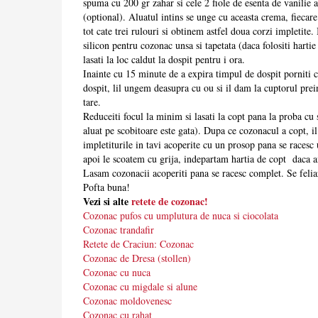
spuma cu 200 gr zahar si cele 2 fiole de esenta de vanilie 
(optional). Aluatul intins se unge cu aceasta crema, fiecare
tot cate trei rulouri si obtinem astfel doua corzi impletite
silicon pentru cozonac unsa si tapetata (daca folositi hartie
lasati la loc caldut la dospit pentru i ora.
Inainte cu 15 minute de a expira timpul de dospit porniti
dospit, lil ungem deasupra cu ou si il dam la cuptorul prei
tare.
Reduceiti focul la minim si lasati la copt pana la proba c
aluat pe scobitoare este gata). Dupa ce cozonacul a copt, i
impletiturile in tavi acoperite cu un prosop pana se races
apoi le scoatem cu grija, indepartam hartia de copt daca a
Lasam cozonacii acoperiti pana se racesc complet. Se felia
Pofta buna!
Vezi si alte
retete de cozonac!
Cozonac pufos cu umplutura de nuca si ciocolata
Cozonac trandafir
Retete de Craciun: Cozonac
Cozonac de Dresa (stollen)
Cozonac cu nuca
Cozonac cu migdale si alune
Cozonac moldovenesc
Cozonac cu rahat