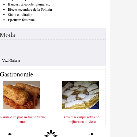
Bancuri, anecdote, glume, etc
Efecte secundare de la Follixin
Slabit cu ultralipo
Ejaculare feminina
Moda
Vezi Galeria
Gastronomie
Sarmale de post in foi de varza
Cea mai simpla reteta de
murata
prajitura cu dovleac