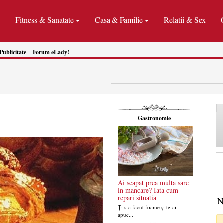
Fitness & Sanatate
Casa & Familie
Relatii & Sex
Publicitate
Forum eLady!
Gastronomie
Ai scapat prea multa sare
in mancare? Iata cum
repari situatia
N
Ți s-a făcut foame și te-ai
apuc...