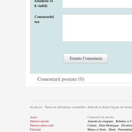
Email(nu va
fi vizibil)
Comentariul
tau
Comentarii postate (0)
eLady.ro - Sursa de informare a femeilor. Articole si sfaturi legate de moda,
Acasa
Categoriile de articole:
Director articole
Animale de companie
,
Bebelusi si C
Director adrese utile
Cultura
,
Dieta Montignac
,
Divertis
Felicitari
Mirese si Nunti
,
Moda
,
Personalitat