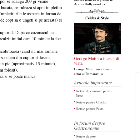
apoi se adauga 200 gr visine
Access Hollywood ca...
 bucata, se ruleaza si apoi impletim
. Impletiturile le asezam in forma de
Celebs & Style
 de copt sa o ungeti si pe aceasta) si
 cuptorul. Dupa ce cozonacul au
ncalzit initial cam 10 minute la foc
u scobitoarea (cand nu mai ramane
l scoatem din cuptor si lasam
George Motoi a incetat din
viata
c un pic (aproximativ 15 minute),
George Motoi, un alt mare
m folosit).
actor al Romaniei, a ...
za si se poate manca.
Articole importante
Retete de cozonac pentru
Paste
Retete pentru Craciun
Retete pentru Paste
In forum despre
Gastronomie
Retete de post