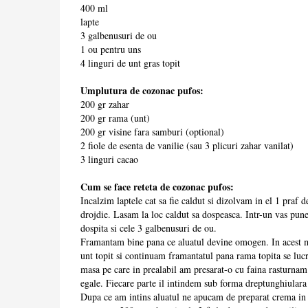
400 ml
lapte
3 galbenusuri de ou
1 ou pentru uns
4 linguri de unt gras topit
Umplutura de cozonac pufos:
200 gr zahar
200 gr rama (unt)
200 gr visine fara samburi (optional)
2 fiole de esenta de vanilie (sau 3 plicuri zahar vanilat)
3 linguri cacao
Cum se face reteta de cozonac pufos:
Incalzim laptele cat sa fie caldut si dizolvam in el 1 praf d
drojdie. Lasam la loc caldut sa dospeasca. Intr-un vas p
dospita si cele 3 galbenusuri de ou.
Framantam bine pana ce aluatul devine omogen. In acest 
unt topit si continuam framantatul pana rama topita se lucr
masa pe care in prealabil am presarat-o cu faina rasturnam a
egale. Fiecare parte il intindem sub forma dreptunghiular
Dupa ce am intins aluatul ne apucam de preparat crema in 