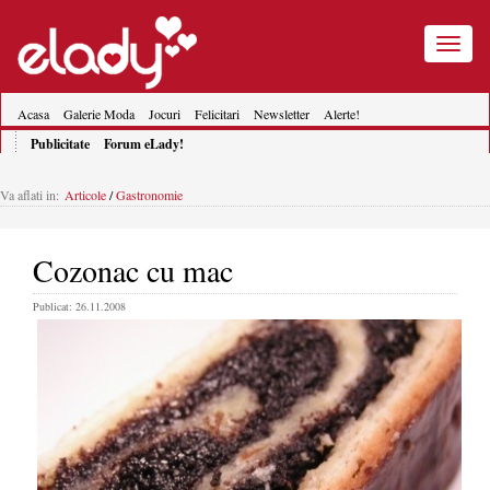
Toggle
navigatio
Acasa
Galerie Moda
Jocuri
Felicitari
Newsletter
Alerte!
Publicitate
Forum eLady!
Va aflati in:
Articole
/
Gastronomie
Cozonac cu mac
Publicat: 26.11.2008