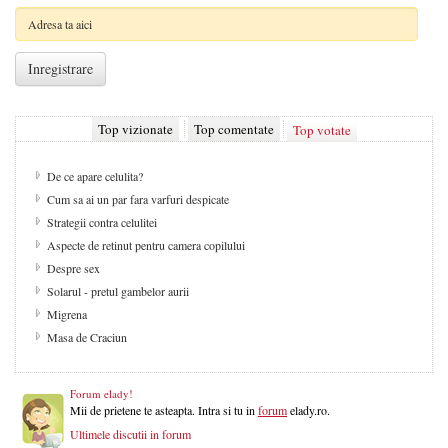
Top vizionate
Top comentate
Top votate
De ce apare celulita?
Cum sa ai un par fara varfuri despicate
Strategii contra celulitei
Aspecte de retinut pentru camera copilului
Despre sex
Solarul - pretul gambelor aurii
Migrena
Masa de Craciun
Forum elady!
Mii de prietene te asteapta. Intra si tu in
forum
elady.ro.
Ultimele discutii in forum