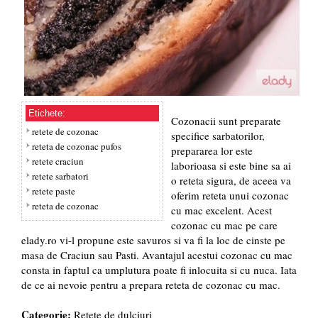
Etichete:
Cozonacii sunt preparate
retete de cozonac
specifice sarbatorilor,
reteta de cozonac pufos
prepararea lor este
retete craciun
laborioasa si este bine sa ai
retete sarbatori
o reteta sigura, de aceea va
retete paste
oferim reteta unui cozonac
reteta de cozonac
cu mac excelent. Acest
cozonac cu mac pe care
elady.ro vi-l propune este savuros si va fi la loc de cinste pe
masa de Craciun sau Pasti. Avantajul acestui cozonac cu mac
consta in faptul ca umplutura poate fi inlocuita si cu nuca. Iata
de ce ai nevoie pentru a prepara reteta de cozonac cu mac.
Categorie:
Retete de dulciuri