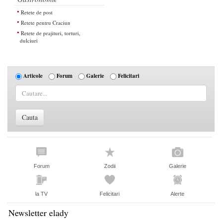
Retete de post
Retete pentru Craciun
Retete de prajituri, torturi,
dulciuri
Articole
Forum
Galerie
Felicitari
Forum
Zodii
Galerie
la TV
Felicitari
Alerte
Newsletter elady