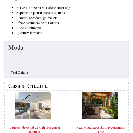
Bar & Lounge XLV: Cafeneaua eLady
Suplimente pentru masa musculara
Bancuri, anecdote, glume, etc
Efecte secundare de la Follixin
Slabit cu ultralipo
Ejaculare feminina
Moda
Vezi Galeria
Casa si Gradina
5 greseli de evitat cand iti redecorezi
Reamenajarea curtii: 5 recomandari
locuinta
utile