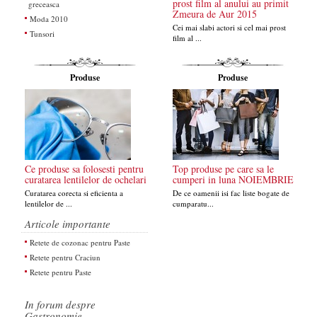
prost film al anului au primit
greceasca
Zmeura de Aur 2015
Moda 2010
Cei mai slabi actori si cel mai prost
Tunsori
film al ...
Produse
Produse
Ce produse sa folosesti pentru
Top produse pe care sa le
curatarea lentilelor de ochelari
cumperi in luna NOIEMBRIE
Curatarea corecta si eficienta a
De ce oamenii isi fac liste bogate de
lentilelor de ...
cumparatu...
Articole importante
Retete de cozonac pentru Paste
Retete pentru Craciun
Retete pentru Paste
In forum despre
Gastronomie