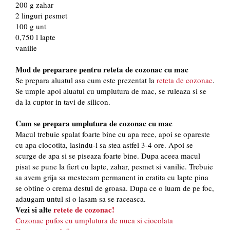
200 g zahar
2 linguri pesmet
100 g unt
0,750 l lapte
vanilie
Mod de preparare pentru reteta de cozonac cu mac
Se prepara aluatul asa cum este prezentat la
reteta de cozonac
.
Se umple apoi aluatul cu umplutura de mac, se ruleaza si se
da la cuptor in tavi de silicon.
Cum se prepara umplutura de cozonac cu mac
Macul trebuie spalat foarte bine cu apa rece, apoi se opareste
cu apa clocotita, lasindu-l sa stea astfel 3-4 ore. Apoi se
scurge de apa si se piseaza foarte bine. Dupa aceea macul
pisat se pune la fiert cu lapte, zahar, pesmet si vanilie. Trebuie
sa avem grija sa mestecam permanent in cratita cu lapte pina
se obtine o crema destul de groasa. Dupa ce o luam de pe foc,
adaugam untul si o lasam sa se raceasca.
Vezi si alte
retete de cozonac!
Cozonac pufos cu umplutura de nuca si ciocolata