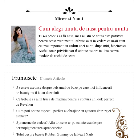
Mirese si Nunti
Cum alegi tinuta de nasa pentru nunta
Ti s-a propus sa fii nasa, insa nu stii ce tinuta este potrivita
pentru acest eveniment? Trebuie sa ai in vedere ca nasii sunt
cei mai importanti in cadrul unei nunti, dupa miri, bineinteles.
Astfel, toate privirile vor fi atintite asupra ta. Iata cateva
modele de rochii de seara
Frumusete
- Ultimele Articole
5 secrete ascunse despre balsamul de buze pe care nici influencerii
de beauty nu ti le-au dezvaluit
Ce trebuie sa ai in trusa de machiaj pentru a contura un look perfect
de Revelion
Cum poti obtine aspectul perfect al obrajilor cu ajutorul chirurgiei
estetice?
Sprancene de vedeta? Afla tot ce te-ar putea interesa despre
dermopigmentarea sprancenelor
Totul despre bazele Rubber Gummy de la Pearl Nails