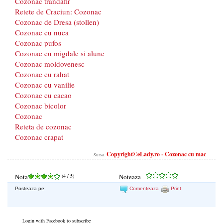
Cozonac trandafir
Retete de Craciun: Cozonac
Cozonac de Dresa (stollen)
Cozonac cu nuca
Cozonac pufos
Cozonac cu migdale si alune
Cozonac moldovenesc
Cozonac cu rahat
Cozonac cu vanilie
Cozonac cu cacao
Cozonac bicolor
Cozonac
Reteta de cozonac
Cozonac crapat
Copyright©eLady.ro - Cozonac cu mac
Sursa:
Nota
(
4
/ 5)
Noteaza
Posteaza pe:
Comenteaza
Print
Login with Facebook to subscribe