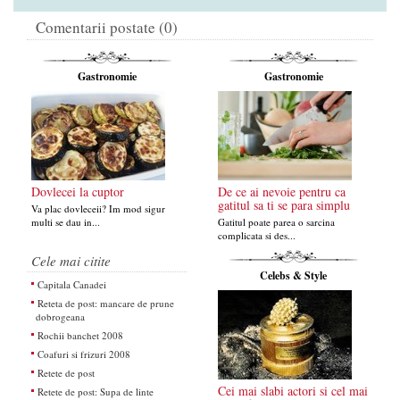
Comentarii postate (0)
Gastronomie
Gastronomie
Dovlecei la cuptor
De ce ai nevoie pentru ca
gatitul sa ti se para simplu
Va plac dovleceii? Im mod sigur
multi se dau in...
Gatitul poate parea o sarcina
complicata si des...
Cele mai citite
Celebs & Style
Capitala Canadei
Reteta de post: mancare de prune
dobrogeana
Rochii banchet 2008
Coafuri si frizuri 2008
Retete de post
Cei mai slabi actori si cel mai
Retete de post: Supa de linte