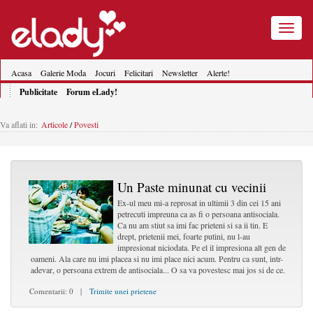
Toggle
navigatio
Acasa
Galerie Moda
Jocuri
Felicitari
Newsletter
Alerte!
Publicitate
Forum eLady!
Va aflati in:
Articole
/
Povesti
Un Paste minunat cu vecinii
Ex-ul meu mi-a reprosat in ultimii 3 din cei 15 ani
petrecuti impreuna ca as fi o persoana antisociala.
Ca nu am stiut sa imi fac prieteni si sa ii tin. E
drept, prietenii mei, foarte putini, nu l-au
impresionat niciodata. Pe el il impresiona alt gen de
oameni. Ala care nu imi placea si nu imi place nici acum. Pentru ca sunt, intr-
adevar, o persoana extrem de antisociala... O sa va povestesc mai jos si de ce.
Comentarii: 0 |
Trimite unei prietene