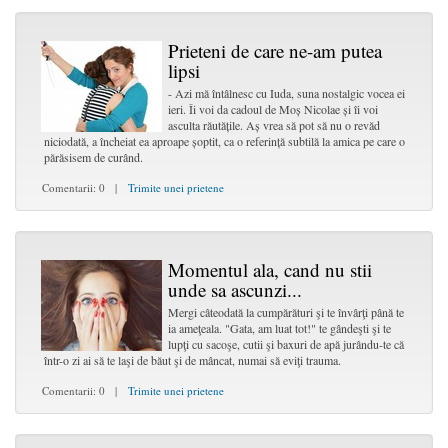
Prieteni de care ne-am putea
lipsi
- Azi mă întâlnesc cu Iuda, suna nostalgic vocea ei
ieri. Îi voi da cadoul de Moș Nicolae și îi voi
asculta răutățile. Aș vrea să pot să nu o revăd
niciodată, a încheiat ea aproape șoptit, ca o referință subtilă la amica pe care o
părăsisem de curând.
Comentarii: 0 |
Trimite unei prietene
Momentul ala, cand nu stii
unde sa ascunzi...
Mergi câteodată la cumpărături şi te învârţi până te
ia ameţeala. "Gata, am luat tot!" te gândeşti şi te
lupţi cu sacoşe, cutii şi baxuri de apă jurându-te că
într-o zi ai să te laşi de băut şi de mâncat, numai să eviţi trauma.
Comentarii: 0 |
Trimite unei prietene