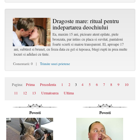
Dragoste mare: ritual pentru
indepartarea deochiului
Ea, maxim 15 ani, picioare atent epilate, piele
bronzata, par intins cu placa si suvitat, pantaloni
foarte scurti si maiou transparent. El, aproape 17
ani, subtirel si brunet, cu freza data cu gel si tepoasa, blugi rupti in prea multe
locuri si adidasi cu tinte.
Comentarii: 0 |
Trimite unei prietene
Pagina:
Prima
Precedenta
1
2
3
4
5
6
7
8
9
10
11
12
13
Urmatoarea
Ultima
Povesti
Povesti