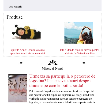
Vezi Galeria
Produse
Papusile Anne Geddes, cele mai
Iata 3 idei de cadouri diferite pentru
apreciate jucarii ale momentului
iubita ta de Valentine’s Day
Mirese si Nunti
Urmeaza sa participi la o petrecere de
logodna? Iata cateva sfaturi despre
tinutele pe care le poti aborda!
Petrecerea de logodna este un eveniment extrem de special
atat pentru fericitul cuplu, cat si pentru cei dragi. Cand vine
vorba de codul vestimentar adecvat pentru o petrecere de
logodna, o ocazie de celebrare a iubirii, acesta poate varia in