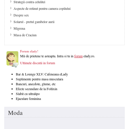
Strategii contra celulitei
Aspecte de retinut pentru camera copilului
Despre sex
Solarul - pretul gambelor aurii
Migrena
Masa de Craciun
Forum elady!
Mii de prietene te asteapta. Intra si tu in
forum
elady.ro.
Ultimele discutii in forum
Bar & Lounge XLV: Cafeneaua eLady
Suplimente pentru masa musculara
Bancuri, anecdote, glume, etc
Efecte secundare de la Follixin
Slabit cu ultralipo
Ejaculare feminina
Moda