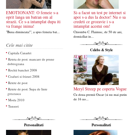
EMOTIONANT: O femeie s-a
Si-a facut un test pe internet si
oprit langa un batran om al
apoi s-a dus la doctor! Nu o sa
strazii. Ce s-a intamplat dupa iti
credeti ce grozavie i s-a
va frange inima!
intamplat acestui om!
"Buna dimineata!", a spus femeia bat...
Chiombu C. Flaimuc, de 50 de ani,
domiciliat in...
Cele mai citite
Celebs & Style
Capitala Canadei
Reteta de post: mancare de prune
dobrogeana
Rochii banchet 2008
Coafuri si frizuri 2008
Retete de post
Meryl Streep pe coperta Vogue
Retete de post: Supa de linte
greceasca
Cu doua premii Oscar (si nu mai putin
de 16 no...
Moda 2010
Tunsori
Personalitati
Personalitati