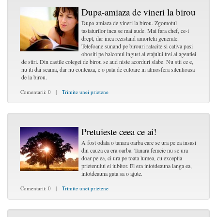
Dupa-amiaza de vineri la birou
Dupa-amiaza de vineri la birou. Zgomotul
tastaturilor inca se mai aude. Mai fara chef, ce-i
drept, dar inca rezistand amortelii generale.
Telefoane sunand pe birouri ratacite si cativa pasi
obositi pe balconul ingust al etajului trei al agentiei
de stiri. Din castile colegei de birou se aud niste acorduri slabe. Nu stii ce e,
nu iti dai seama, dar nu conteaza, e o pata de culoare in atmosfera silentioasa
de la birou.
Comentarii: 0 |
Trimite unei prietene
Pretuieste ceea ce ai!
A fost odata o tanara oarba care se ura pe ea insasi
din cauza ca era oarba. Tanara femeie nu se ura
doar pe ea, ci ura pe toata lumea, cu exceptia
prietenului ei iubitor. El era intotdeauna langa ea,
intotdeauna gata sa o ajute.
Comentarii: 0 |
Trimite unei prietene