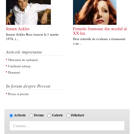
Jensen Ackles
Femeile frumoase din secolul al
XX-lea
Jensen Ackles Ross (nascut la 1 martie
1978, i...
Desi criteriile de evaluare a frumusetii
s-au...
Articole importante
Obiceiuri de sarbatori
Catelusul schiop
Drumuri
In forum despre Povesti
Proza si poezie
Articole
Forum
Galerie
Felicitari