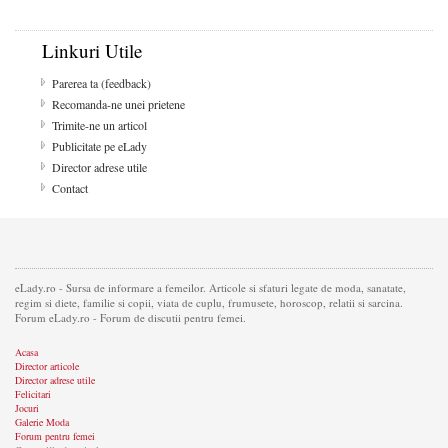
Linkuri Utile
Parerea ta (feedback)
Recomanda-ne unei prietene
Trimite-ne un articol
Publicitate pe eLady
Director adrese utile
Contact
eLady.ro - Sursa de informare a femeilor. Articole si sfaturi legate de moda, sanatate,
regim si diete, familie si copii, viata de cuplu, frumusete, horoscop, relatii si sarcina.
Forum eLady.ro - Forum de discutii pentru femei.
Acasa
Director articole
Director adrese utile
Felicitari
Jocuri
Galerie Moda
Forum pentru femei