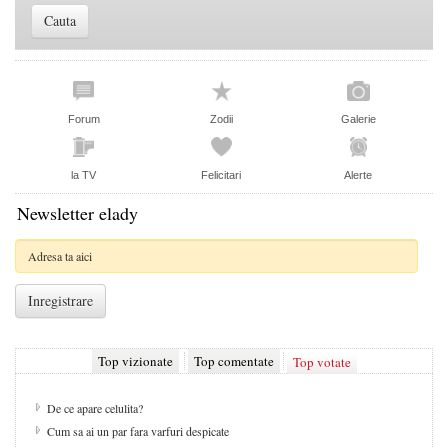
Forum
Zodii
Galerie
la TV
Felicitari
Alerte
Newsletter elady
Top vizionate
Top comentate
Top votate
De ce apare celulita?
Cum sa ai un par fara varfuri despicate