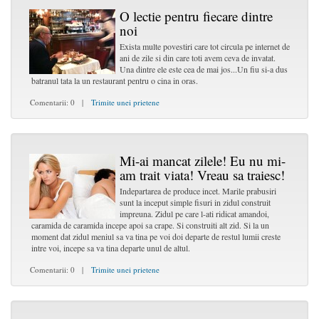
O lectie pentru fiecare dintre
noi
Exista multe povestiri care tot circula pe internet de
ani de zile si din care toti avem ceva de invatat.
Una dintre ele este cea de mai jos...Un fiu si-a dus
batranul tata la un restaurant pentru o cina in oras.
Comentarii: 0 |
Trimite unei prietene
Mi-ai mancat zilele! Eu nu mi-
am trait viata! Vreau sa traiesc!
Indepartarea de produce incet. Marile prabusiri
sunt la inceput simple fisuri in zidul construit
impreuna. Zidul pe care l-ati ridicat amandoi,
caramida de caramida incepe apoi sa crape. Si construiti alt zid. Si la un
moment dat zidul meniul sa va tina pe voi doi departe de restul lumii creste
intre voi, incepe sa va tina departe unul de altul.
Comentarii: 0 |
Trimite unei prietene