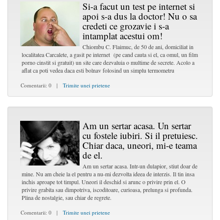
Si-a facut un test pe internet si
apoi s-a dus la doctor! Nu o sa
credeti ce grozavie i s-a
intamplat acestui om!
Chiombu C. Flaimuc, de 50 de ani, domiciliat in
localitatea Carcalete, a gasit pe internet (pe cand cauta si el, ca omul, un film
porno cinstit si gratuit) un site care dezvaluia o multime de secrete. Acolo a
aflat ca poti vedea daca esti bolnav folosind un simplu termometru
Comentarii: 0 |
Trimite unei prietene
Am un sertar acasa. Un sertar
cu fostele iubiri. Si il pretuiesc.
Chiar daca, uneori, mi-e teama
de el.
Am un sertar acasa. Intr-un dulapior, stiut doar de
mine. Nu am cheie la el pentru a nu-mi dezvolta ideea de interzis. Il tin insa
inchis aproape tot timpul. Uneori il deschid si arunc o privire prin el. O
privire grabita sau dimpotriva, iscoditoare, curioasa, prelunga si profunda.
Plina de nostalgie, sau chiar de regrete.
Comentarii: 0 |
Trimite unei prietene