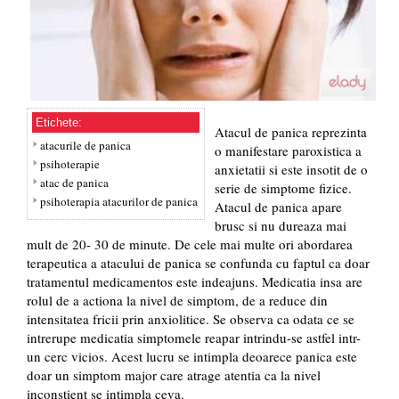
Etichete:
Atacul de panica reprezinta
atacurile de panica
o manifestare paroxistica a
psihoterapie
anxietatii si este insotit de o
atac de panica
serie de simptome fizice.
psihoterapia atacurilor de panica
Atacul de panica apare
brusc si nu dureaza mai
mult de 20- 30 de minute. De cele mai multe ori abordarea
terapeutica a atacului de panica se confunda cu faptul ca doar
tratamentul medicamentos este indeajuns. Medicatia insa are
rolul de a actiona la nivel de simptom, de a reduce din
intensitatea fricii prin anxiolitice. Se observa ca odata ce se
intrerupe medicatia simptomele reapar intrindu-se astfel intr-
un cerc vicios. Acest lucru se intimpla deoarece panica este
doar un simptom major care atrage atentia ca la nivel
inconstient se intimpla ceva.