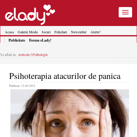
Toggle
navigatio
Acasa
Galerie Moda
Jocuri
Felicitari
Newsletter
Alerte!
Publicitate
Forum eLady!
Va aflati in:
Articole
/
Psihologie
Psihoterapia atacurilor de panica
Publicat: 12.04.2012