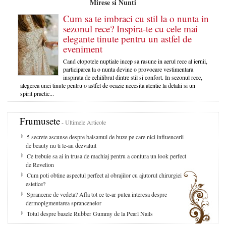
Mirese si Nunti
Cum sa te imbraci cu stil la o nunta in
sezonul rece? Inspira-te cu cele mai
elegante tinute pentru un astfel de
eveniment
Cand clopotele nuptiale incep sa rasune in aerul rece al iernii,
participarea la o nunta devine o provocare vestimentara
inspirata de echilibrul dintre stil si confort. In sezonul rece,
alegerea unei tinute pentru o astfel de ocazie necesita atentie la detalii si un
spirit practic...
Frumusete
- Ultimele Articole
5 secrete ascunse despre balsamul de buze pe care nici influencerii
de beauty nu ti le-au dezvaluit
Ce trebuie sa ai in trusa de machiaj pentru a contura un look perfect
de Revelion
Cum poti obtine aspectul perfect al obrajilor cu ajutorul chirurgiei
estetice?
Sprancene de vedeta? Afla tot ce te-ar putea interesa despre
dermopigmentarea sprancenelor
Totul despre bazele Rubber Gummy de la Pearl Nails