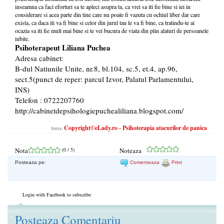
inseamna ca faci eforturi sa te apleci asupra ta, ca vrei sa iti fie bine si iei in
considerare si acea parte din tine care nu poate fi vazuta cu ochiul liber dar care
exista, ca daca iti va fi bine si celor din jurul tau le va fi bine, ca tratindu-te ai
ocazia sa iti fie mult mai bine si te vei bucura de viata din plin alaturi de persoanele
iubite.
Psihoterapeut Liliana Puchea
Adresa cabinet:
B-dul Natiunile Unite, nr.8, bl.104, sc.5, et.4, ap.96,
sect.5(punct de reper: parcul Izvor, Palatul Parlamentului,
INS)
Telefon : 0722207760
http://cabinetdepsihologiepuchealiliana.blogspot.com/
Copyright©eLady.ro - Psihoterapia atacurilor de panica
Sursa:
Nota
(
0
/ 5)
Noteaza
Posteaza pe:
Comenteaza
Print
Login with Facebook to subscribe
Posteaza Comentariu