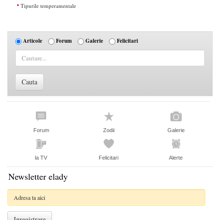
Tipurile temperamentale
Articole
Forum
Galerie
Felicitari
Forum
Zodii
Galerie
la TV
Felicitari
Alerte
Newsletter elady