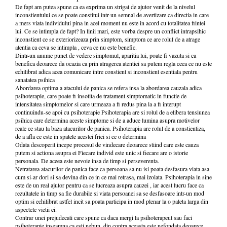
De fapt am putea spune ca ea exprima un strigat de ajutor venit de la nivelul
inconstientului ce se poate constitui intr-un semnal de avertizare ca directia in care
a mers viata individului pina in acel moment nu este in acord cu totalitatea fiintei
lui. Ce se intimpla de fapt? In linii mari, este vorba despre un conflict intrapsihic
inconstient ce se exteriorizeaza prin simptom, simptom ce are rolul de a atrage
atentia ca ceva se intimpla , ceva ce nu este benefic.
Dintr-un anume punct de vedere simptomul, aparitia lui, poate fi vazuta si ca
benefica deoarece da ocazia ca prin atragerea atentiei sa putem regla ceea ce nu este
echilibrat adica acea comunicare intre constient si inconstient esentiala pentru
sanatatea psihica
Abordarea optima a atacului de panica se refera insa la abordarea cauzala adica
psihoterapie, care poate fi insotita de tratament simptomatic in functie de
intensitatea simptomelor si care urmeaza a fi redus pina la a fi interupt
continuindu-se apoi cu psihoterapie Psihoterapia are si rolul de a elibera tensiunea
psihica care determina aceste simptome si de a aduce lumina asupra motivelor
reale ce stau la baza atacurilor de panica. Psihoterapia are rolul de a constientiza,
de a afla ce este in spatele acestei frici si ce o determina
Odata descoperit incepe procesul de vindecare deoarece stiind care este cauza
putem si actiona asupra ei Fiecare individ este unic si fiecare are o istorie
personala. De aceea este nevoie insa de timp si perseverenta.
Netratarea atacurilor de panica face ca persoana sa nu isi poata desfasura viata asa
cum si-ar dori si sa devina din ce in ce mai retrasa, mai izolata. Psihoterapia in sine
este de un real ajutor pentru ca se lucreaza asupra cauzei , iar acest lucru face ca
rezultatele in timp sa fie durabile si viata persoanei sa se desfasoare intr-un mod
optim si echilibrat astfel incit sa poata participa in mod plenar la o paleta larga din
aspectele vietii ei.
Contrar unei prejudecati care spune ca daca mergi la psihoterapeut sau faci
psihoterapie inseamna ca esti nebun, din contra aceasta este nefondata deoarece