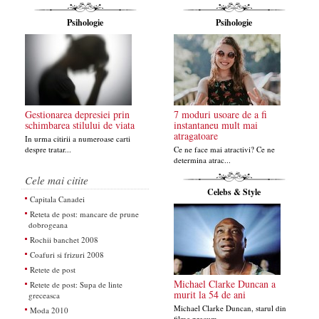
Psihologie
Psihologie
Gestionarea depresiei prin
7 moduri usoare de a fi
schimbarea stilului de viata
instantaneu mult mai
atragatoare
In urma citirii a numeroase carti
despre tratar...
Ce ne face mai atractivi? Ce ne
determina atrac...
Cele mai citite
Celebs & Style
Capitala Canadei
Reteta de post: mancare de prune
dobrogeana
Rochii banchet 2008
Coafuri si frizuri 2008
Retete de post
Michael Clarke Duncan a
Retete de post: Supa de linte
murit la 54 de ani
greceasca
Michael Clarke Duncan, starul din
Moda 2010
filme precum...