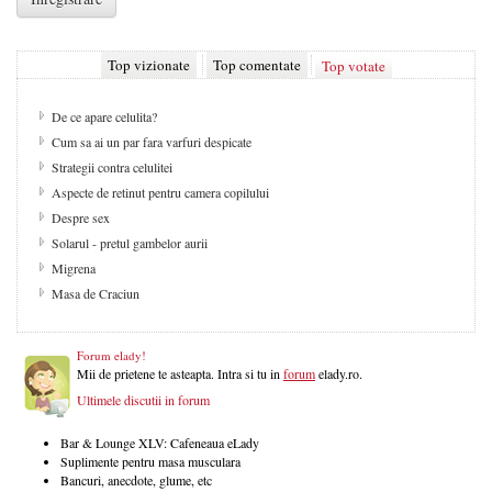
Top vizionate
Top comentate
Top votate
De ce apare celulita?
Cum sa ai un par fara varfuri despicate
Strategii contra celulitei
Aspecte de retinut pentru camera copilului
Despre sex
Solarul - pretul gambelor aurii
Migrena
Masa de Craciun
Forum elady!
Mii de prietene te asteapta. Intra si tu in
forum
elady.ro.
Ultimele discutii in forum
Bar & Lounge XLV: Cafeneaua eLady
Suplimente pentru masa musculara
Bancuri, anecdote, glume, etc