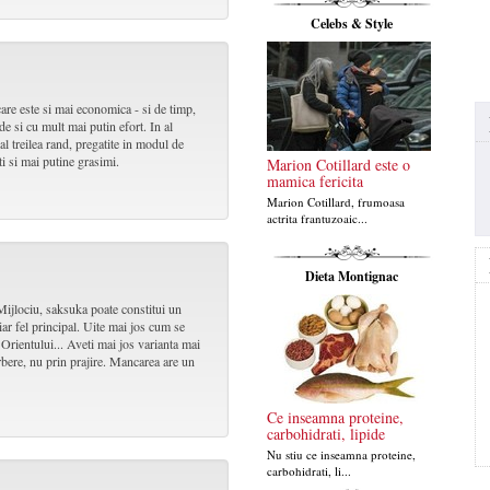
Celebs & Style
care este si mai economica - si de timp,
de si cu mult mai putin efort. In al
l treilea rand, pregatite in modul de
ti si mai putine grasimi.
Marion Cotillard este o
mamica fericita
Marion Cotillard, frumoasa
actrita frantuzoaic...
Dieta Montignac
Mijlociu, saksuka poate constitui un
r fel principal. Uite mai jos cum se
rientului... Aveti mai jos varianta mai
erbere, nu prin prajire. Mancarea are un
Ce inseamna proteine,
carbohidrati, lipide
Nu stiu ce inseamna proteine,
carbohidrati, li...