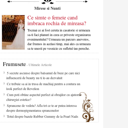
Mirese si Nunti
Ce simte o femeie cand
imbraca rochia de mireasa?
Tocmai ce ai fost ceruta in casatorie si urmeaza
sa-ti faci planuri in ceea ce priveste organizarea
evenimentului? Urmeaza un parcurs anevoios,
dar frumos in acelasi timp, mai ales ca urmeaza
sa te unesti pe vesnicie cu sufletul tau pereche.
Frumusete
- Ultimele Articole
5 secrete ascunse despre balsamul de buze pe care nici
influencerii de beauty nu ti le-au dezvaluit
Ce trebuie sa ai in trusa de machiaj pentru a contura un
look perfect de Revelion
Cum poti obtine aspectul perfect al obrajilor cu ajutorul
chirurgiei estetice?
Sprancene de vedeta? Afla tot ce te-ar putea interesa
despre dermopigmentarea sprancenelor
Totul despre bazele Rubber Gummy de la Pearl Nails