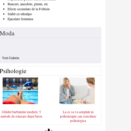
Bancuri, anecdote, glume, etc
Efecte secundare de la Follixin
Slabit cu ultralipo
Ejaculare feminina
Moda
Vezi Galeria
Psihologie
Ghidul barbatului modern: 5
La ce sa va asteptati in
metode de relaxare dupa birou
psihoterapie sau consiliere
psihologica