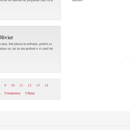
.
Olivier
a mea. Imi placea la nebunie, pentru ca
ntase ea, iar eu am preluat-o si cand mi
9
10
11
12
13
14
..
Urmatoarea
Ultima