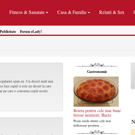
Fitness & Sanatate
Casa & Familie
Relatii & Sex
Publicitate
Forum eLady!
Gastronomie
copilariei spun eu. Un desert mult mai
se face rapid si este un desert la care
ar pe care o consuma copiii nostri.
Reteta pentru cele mai bune
briose nemtesti: Bucte
N
Poate unele dintre cele mai
delicioase produse ...