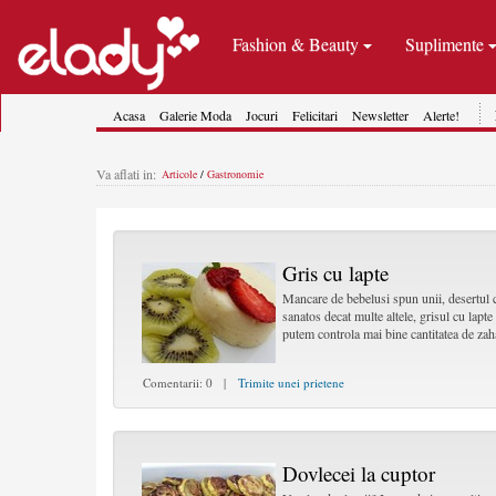
Fashion & Beauty
Suplimente
Acasa
Galerie Moda
Jocuri
Felicitari
Newsletter
Alerte!
Va aflati in:
Articole
/
Gastronomie
Gris cu lapte
Mancare de bebelusi spun unii, desertul 
sanatos decat multe altele, grisul cu lapte 
putem controla mai bine cantitatea de zah
Comentarii: 0 |
Trimite unei prietene
Dovlecei la cuptor