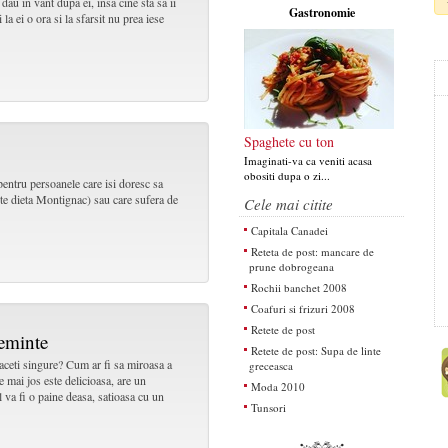
au in vant dupa ei, insa cine sta sa ii
Gastronomie
la ei o ora si la sfarsit nu prea iese
Spaghete cu ton
Imaginati-va ca veniti acasa
obositi dupa o zi...
 pentru persoanele care isi doresc sa
e dieta Montignac) sau care sufera de
Cele mai citite
Capitala Canadei
Reteta de post: mancare de
prune dobrogeana
Rochii banchet 2008
Coafuri si frizuri 2008
Retete de post
seminte
Retete de post: Supa de linte
aceti singure? Cum ar fi sa miroasa a
greceasca
e mai jos este delicioasa, are un
Moda 2010
l va fi o paine deasa, satioasa cu un
Tunsori