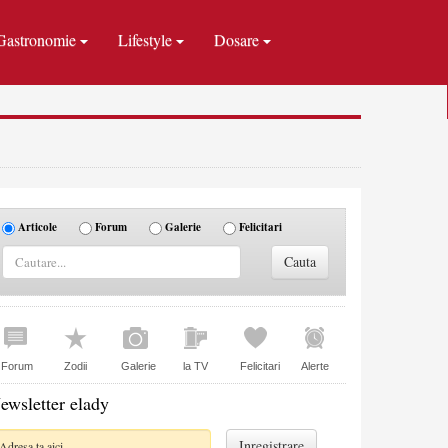
Gastronomie
Lifestyle
Dosare
Articole
Forum
Galerie
Felicitari
Forum
Zodii
Galerie
la TV
Felicitari
Alerte
ewsletter elady