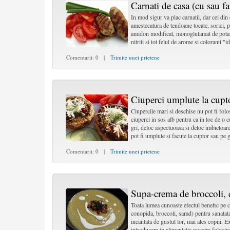
Carnati de casa (cu sau f
In mod sigur va plac carnatii, dar cei din
amestecatura de tendoane tocate, sorici, 
amidon modificat, monoglutamat de potasi
nitriti si tot felul de arome si coloranti "
Comentarii: 0 |
Trimite unei prietene
Ciuperci umplute la cupt
Ciupercile mari si deschise nu pot fi fol
ciuperci in sos alb pentru ca in loc de o
gri, deloc aspectuoasa si deloc imbietoare
pot fi umplute si facute la cuptor sau pe 
Comentarii: 0 |
Trimite unei prietene
Supa-crema de broccoli, 
Toata lumea cunoaste efectul benefic pe ca
conopida, broccoli, samd) pentru sanatata
incantata de gustul lor, mai ales copiii. Ex
introducem in alimentatia noastra folosin