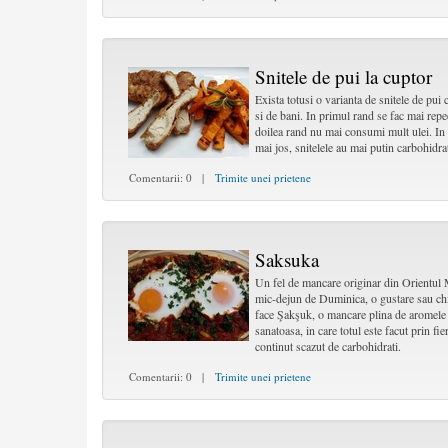
Snitele de pui la cuptor
Exista totusi o varianta de snitele de pui 
si de bani. In primul rand se fac mai repe
doilea rand nu mai consumi mult ulei. In a
mai jos, snitelele au mai putin carbohidra
Comentarii: 0 |
Trimite unei prietene
Saksuka
Un fel de mancare originar din Orientul 
mic-dejun de Duminica, o gustare sau chia
face Şakşuk, o mancare plina de aromele O
sanatoasa, in care totul este facut prin fi
continut scazut de carbohidrati.
Comentarii: 0 |
Trimite unei prietene