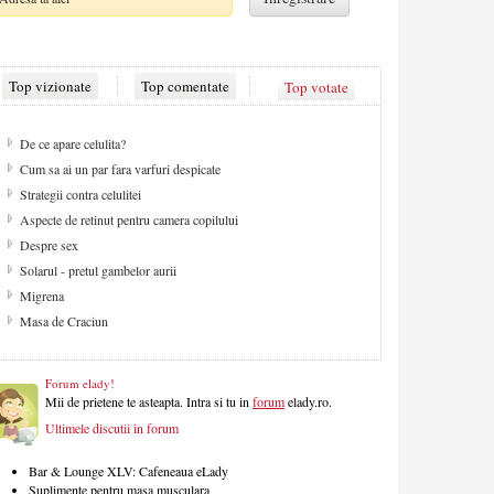
Top vizionate
Top comentate
Top votate
De ce apare celulita?
Cum sa ai un par fara varfuri despicate
Strategii contra celulitei
Aspecte de retinut pentru camera copilului
Despre sex
Solarul - pretul gambelor aurii
Migrena
Masa de Craciun
Forum elady!
Mii de prietene te asteapta. Intra si tu in
forum
elady.ro.
Ultimele discutii in forum
Bar & Lounge XLV: Cafeneaua eLady
Suplimente pentru masa musculara