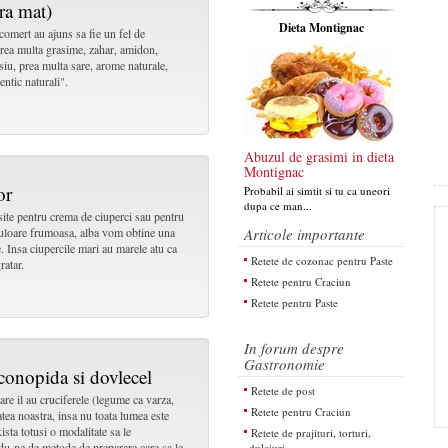
ara mat)
Dieta Montignac
 comert au ajuns sa fie un fel de
prea multa grasime, zahar, amidon,
u, prea multa sare, arome naturale,
identic naturali".
Abuzul de grasimi in dieta
Montignac
or
Probabil ai simtit si tu ca uneori
dupa ce man...
osite pentru crema de ciuperci sau pentru
 culoare frumoasa, alba vom obtine una
Articole importante
. Insa ciupercile mari au marele atu ca
Retete de cozonac pentru Paste
gratar.
Retete pentru Craciun
Retete pentru Paste
In forum despre
Gastronomie
conopida si dovlecel
Retete de post
re il au cruciferele (legume ca varza,
Retete pentru Craciun
tea noastra, insa nu toata lumea este
ista totusi o modalitate sa le
Retete de prajituri, torturi,
du-ne de metode de preparare care sa le
dulciuri