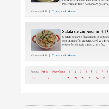
transforme in feluri de mancare gustoase
Comentarii: 0 |
Trimite unei prietene
Salata de ciuperci in stil 
O reteta pe care o facea mama in copilari
sunt un mare fan ciuperci. Cred ca o inve
se face dor de acele timpuri, mi-o fac.
Comentarii: 0 |
Trimite unei prietene
Pagina:
Prima
Precedenta
1
2
3
4
5
6
7
8
15
16
17
18
19
20
21
22
23
24
25
.