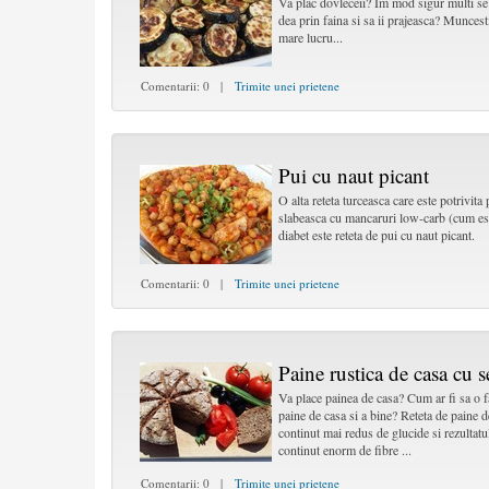
Va plac dovleceii? Im mod sigur multi se d
dea prin faina si sa ii prajeasca? Muncesti 
mare lucru...
Comentarii: 0 |
Trimite unei prietene
Pui cu naut picant
O alta reteta turceasca care este potrivita
slabeasca cu mancaruri low-carb (cum est
diabet este reteta de pui cu naut picant.
Comentarii: 0 |
Trimite unei prietene
Paine rustica de casa cu 
Va place painea de casa? Cum ar fi sa o f
paine de casa si a bine? Reteta de paine d
continut mai redus de glucide si rezultatu
continut enorm de fibre ...
Comentarii: 0 |
Trimite unei prietene